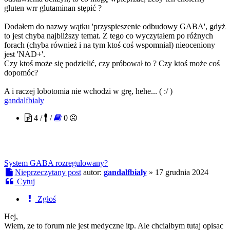
gluten wrr glutaminan stępić ?
Dodałem do nazwy wątku 'przyspieszenie odbudowy GABA', gdyż
to jest chyba najbliższy temat. Z tego co wyczytałem po różnych
forach (chyba również i na tym ktoś coś wspomniał) nieoceniony
jest 'NAD+'.
Czy ktoś może się podzielić, czy próbował to ? Czy ktoś może coś
dopomóc?
A i raczej lobotomia nie wchodzi w grę, hehe... ( :/ )
gandalfbialy
4 /
/
0
System GABA rozregulowany?
Nieprzeczytany post
autor:
gandalfbialy
»
17 grudnia 2024
Cytuj
Zgłoś
Hej,
Wiem, ze to forum nie jest medyczne itp. Ale chcialbym tutaj opisac