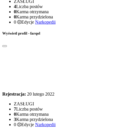
ZASŁUGI
4
Liczba postów
0
Karma otrzymana
0
Karma przydzielona
0
Edycje
Narkopedii
Wyświetl profil - farqol
Rejestracja:
20 lutego 2022
ZASŁUGI
7
Liczba postów
0
Karma otrzymana
3
Karma przydzielona
0
Edycje
Narkopedii