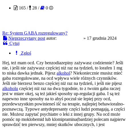
165 /
28 /
0
Re: System GABA rozregulowany?
Nieprzeczytany post
autor:
Patrykpatyk
»
17 grudnia 2024
Cytuj
Zgłoś
Hej, też mam ocd. Czy benzodiazepiny zażywasz codziennie? Jeśli
nie, i jeśli nie zażywasz częściej niż raz na tydzień, to lorafen 1 mg
to niska dawka jednak. Pijesz
alkohol
? Niekoniecznie musisz mieć
gaba rozregulowane, na ocd wpływa wiele różnych czynników.
Jeśli nie bierzesz benzo częściej niż raz na tydzień, i jeśli nie pijesz
alkoholu
częściej niż raz na dwa tygodnie, to z twoim gaba raczej
jest w miare okej, są też jakieś sposoby up-regulacji gaba. I są też
napewno inne sposoby na to abyś poczuł sie lepiej przy ocd,
przedewszystkim powinieneś iść na terapie, najlepiej behawioralno-
poznawczą. Typowe antydepresanty części ludzi pomagają, a części
nie. Możesz zapytać psychiatre o leki z innej grupy. Na ocd może
pomóc np moklobemid lub klomipramina(bardziej polecam najpierw
sprawdzić ten pierwszy, mniej skutków ubocznych, i jest