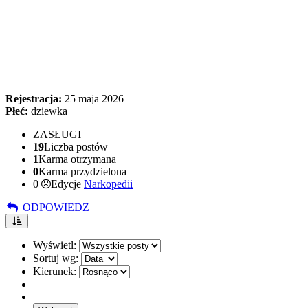
Rejestracja:
25 maja 2026
Płeć:
dziewka
ZASŁUGI
19
Liczba postów
1
Karma otrzymana
0
Karma przydzielona
0
Edycje
Narkopedii
ODPOWIEDZ
Wyświetl:
Sortuj wg:
Kierunek: