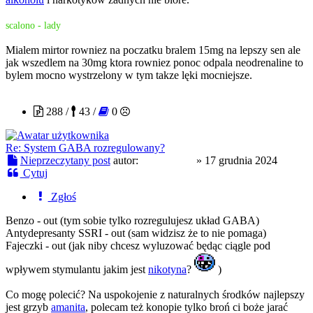
scalono - lady
Mialem mirtor rowniez na poczatku bralem 15mg na lepszy sen ale
jak wszedlem na 30mg ktora rowniez ponoc odpala neodrenaline to
bylem mocno wystrzelony w tym takze lęki mocniejsze.
Szponciciel
288 /
43 /
0
Re: System GABA rozregulowany?
Nieprzeczytany post
autor:
Szponciciel
»
17 grudnia 2024
Cytuj
Zgłoś
Benzo - out (tym sobie tylko rozregulujesz układ GABA)
Antydepresanty SSRI - out (sam widzisz że to nie pomaga)
Fajeczki - out (jak niby chcesz wyluzować będąc ciągle pod
wpływem stymulantu jakim jest
nikotyna
?
)
Co mogę polecić? Na uspokojenie z naturalnych środków najlepszy
jest grzyb
amanita
, polecam też konopie tylko broń ci boże jarać