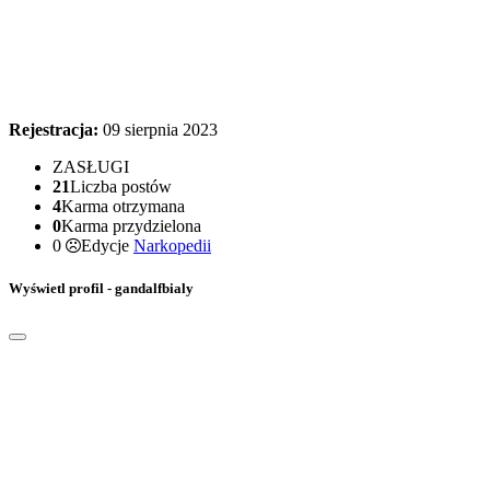
Rejestracja:
09 sierpnia 2023
ZASŁUGI
21
Liczba postów
4
Karma otrzymana
0
Karma przydzielona
0
Edycje
Narkopedii
Wyświetl profil - gandalfbialy