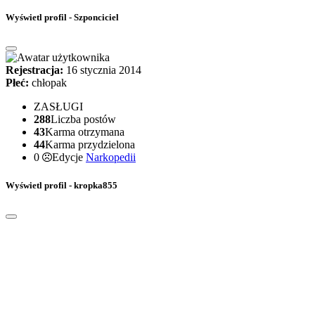
Wyświetl profil - Szponciciel
Rejestracja:
16 stycznia 2014
Płeć:
chłopak
ZASŁUGI
288
Liczba postów
43
Karma otrzymana
44
Karma przydzielona
0
Edycje
Narkopedii
Wyświetl profil - kropka855