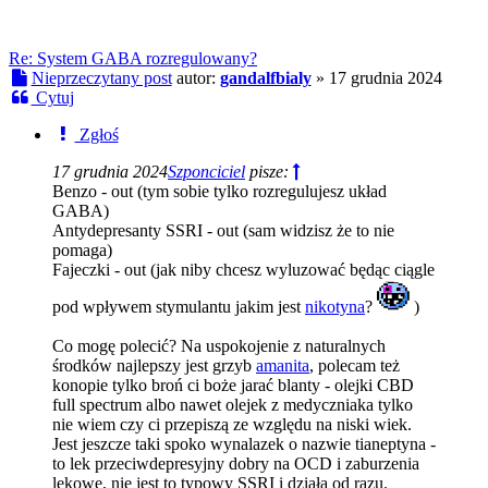
Re: System GABA rozregulowany?
Nieprzeczytany post
autor:
gandalfbialy
»
17 grudnia 2024
Cytuj
Zgłoś
17 grudnia 2024
Szponciciel
pisze:
Benzo - out (tym sobie tylko rozregulujesz układ
GABA)
Antydepresanty SSRI - out (sam widzisz że to nie
pomaga)
Fajeczki - out (jak niby chcesz wyluzować będąc ciągle
pod wpływem stymulantu jakim jest
nikotyna
?
)
Co mogę polecić? Na uspokojenie z naturalnych
środków najlepszy jest grzyb
amanita
, polecam też
konopie tylko broń ci boże jarać blanty - olejki CBD
full spectrum albo nawet olejek z medyczniaka tylko
nie wiem czy ci przepiszą ze względu na niski wiek.
Jest jeszcze taki spoko wynalazek o nazwie tianeptyna -
to lek przeciwdepresyjny dobry na OCD i zaburzenia
lękowe, nie jest to typowy SSRI i działa od razu.