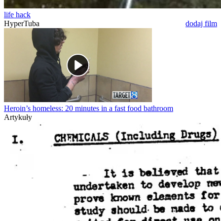
life hack
HyperTuba
dodaj film
Heroin’s homeless: 20 minutes in a fast food bathroom
Artykuły