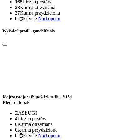
165
Liczba postów
28
Karma otrzymana
37
Karma przydzielona
0
Edycje
Narkopedii
Wyświetl profil - gandalfbialy
Rejestracja:
06 października 2024
Płeć:
chłopak
ZASŁUGI
4
Liczba postów
0
Karma otrzymana
0
Karma przydzielona
0
Edycje
Narkopedii