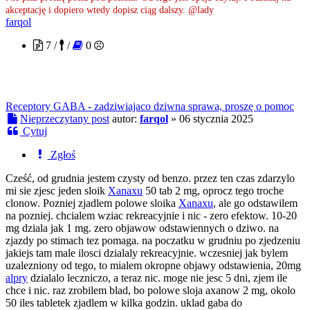
akceptację i dopiero wtedy dopisz ciąg dalszy. @lady
farqol
7 /
/
0
Receptory GABA - zadziwiajaco dziwna sprawa, proszę o pomoc
Nieprzeczytany post
autor:
farqol
»
06 stycznia 2025
Cytuj
Zgłoś
Cześć, od grudnia jestem czysty od benzo. przez ten czas zdarzylo
mi sie zjesc jeden sloik
Xanaxu
50 tab 2 mg, oprocz tego troche
clonow. Pozniej zjadlem polowe sloika
Xanaxu
, ale go odstawilem
na pozniej. chcialem wziac rekreacyjnie i nic - zero efektow. 10-20
mg dziala jak 1 mg. zero objawow odstawiennych o dziwo. na
zjazdy po stimach tez pomaga. na poczatku w grudniu po zjedzeniu
jakiejs tam male ilosci dzialaly rekreacyjnie. wczesniej jak bylem
uzalezniony od tego, to mialem okropne objawy odstawienia, 20mg
alpry
dzialalo leczniczo, a teraz nic. moge nie jesc 5 dni, zjem ile
chce i nic. raz zrobilem blad, bo polowe sloja axanow 2 mg, okolo
50 iles tabletek zjadlem w kilka godzin. uklad gaba do