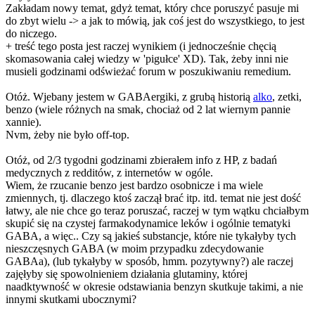
Zakładam nowy temat, gdyż temat, który chce poruszyć pasuje mi
do zbyt wielu -> a jak to mówią, jak coś jest do wszystkiego, to jest
do niczego.
+ treść tego posta jest raczej wynikiem (i jednocześnie chęcią
skomasowania całej wiedzy w 'pigułce' XD). Tak, żeby inni nie
musieli godzinami odświeżać forum w poszukiwaniu remedium.
Otóż. Wjebany jestem w GABAergiki, z grubą historią
alko
, zetki,
benzo (wiele różnych na smak, chociaż od 2 lat wiernym pannie
xannie).
Nvm, żeby nie było off-top.
Otóż, od 2/3 tygodni godzinami zbierałem info z HP, z badań
medycznych z redditów, z internetów w ogóle.
Wiem, że rzucanie benzo jest bardzo osobnicze i ma wiele
zmiennych, tj. dlaczego ktoś zaczął brać itp. itd. temat nie jest dość
łatwy, ale nie chce go teraz poruszać, raczej w tym wątku chciałbym
skupić się na czystej farmakodynamice leków i ogólnie tematyki
GABA, a więc.. Czy są jakieś substancje, które nie tykałyby tych
nieszczęsnych GABA (w moim przypadku zdecydowanie
GABAa), (lub tykałyby w sposób, hmm. pozytywny?) ale raczej
zajęłyby się spowolnieniem działania glutaminy, której
naadktywność w okresie odstawiania benzyn skutkuje takimi, a nie
innymi skutkami ubocznymi?