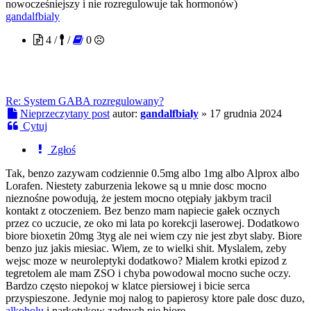
nowocześniejszy i nie rozregulowuje tak hormonów)
gandalfbialy
4 /
/
0
Re: System GABA rozregulowany?
Nieprzeczytany post
autor:
gandalfbialy
»
17 grudnia 2024
Cytuj
Zgłoś
Tak, benzo zazywam codziennie 0.5mg albo 1mg albo Alprox albo
Lorafen. Niestety zaburzenia lekowe są u mnie dosc mocno
nieznośne powodują, że jestem mocno otępiały jakbym tracil
kontakt z otoczeniem. Bez benzo mam napiecie gałek ocznych
przez co uczucie, ze oko mi lata po korekcji laserowej. Dodatkowo
biore bioxetin 20mg 3tyg ale nei wiem czy nie jest zbyt slaby. Biore
benzo juz jakis miesiac. Wiem, ze to wielki shit. Myslalem, zeby
wejsc moze w neuroleptyki dodatkowo? Mialem krotki epizod z
tegretolem ale mam ZSO i chyba powodowal mocno suche oczy.
Bardzo często niepokoj w klatce piersiowej i bicie serca
przyspieszone. Jedynie moj nalog to papierosy ktore pale dosc duzo,
alkoholu
i narkotykow zadnych nie biore.