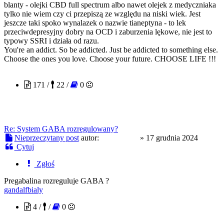
blanty - olejki CBD full spectrum albo nawet olejek z medyczniaka
tylko nie wiem czy ci przepiszą ze względu na niski wiek. Jest
jeszcze taki spoko wynalazek o nazwie tianeptyna - to lek
przeciwdepresyjny dobry na OCD i zaburzenia lękowe, nie jest to
typowy SSRI i działa od razu.
You're an addict. So be addicted. Just be addicted to something else.
Choose the ones you love. Choose your future. CHOOSE LIFE !!!
kropka855
171 /
22 /
0
Re: System GABA rozregulowany?
Nieprzeczytany post
autor:
kropka855
»
17 grudnia 2024
Cytuj
Zgłoś
Pregabalina rozreguluje GABA ?
gandalfbialy
4 /
/
0