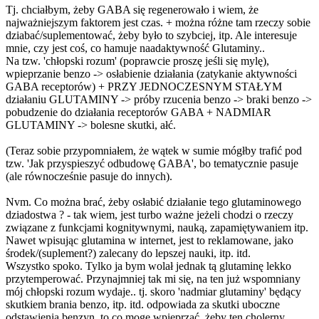
Tj. chciałbym, żeby GABA się regenerowało i wiem, że
najważniejszym faktorem jest czas. + można różne tam rzeczy sobie
dziabać/suplementować, żeby było to szybciej, itp. Ale interesuje
mnie, czy jest coś, co hamuje naadaktywność Glutaminy..
Na tzw. 'chłopski rozum' (poprawcie proszę jeśli się mylę),
wpieprzanie benzo -> osłabienie działania (zatykanie aktywności
GABA receptorów) + PRZY JEDNOCZESNYM STAŁYM
działaniu GLUTAMINY -> próby rzucenia benzo -> braki benzo ->
pobudzenie do działania receptorów GABA + NADMIAR
GLUTAMINY -> bolesne skutki, ałć.
(Teraz sobie przypomniałem, że wątek w sumie mógłby trafić pod
tzw. 'Jak przyspieszyć odbudowę GABA', bo tematycznie pasuje
(ale równocześnie pasuje do innych).
Nvm. Co można brać, żeby osłabić działanie tego glutaminowego
dziadostwa ? - tak wiem, jest turbo ważne jeżeli chodzi o rzeczy
związane z funkcjami kognitywnymi, nauką, zapamiętywaniem itp.
Nawet wpisując glutamina w internet, jest to reklamowane, jako
środek/(suplement?) zalecany do lepszej nauki, itp. itd.
Wszystko spoko. Tylko ja bym wolał jednak tą glutaminę lekko
przytemperować. Przynajmniej tak mi się, na ten już wspomniany
mój chłopski rozum wydaje.. tj. skoro 'nadmiar glutaminy' będący
skutkiem brania benzo, itp. itd. odpowiada za skutki uboczne
odstawienia benzyn, to co mogę wpieprzać, żeby ten cholerny