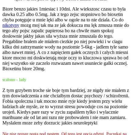
Biore benzo jakies 1miesiac i 10dni. Ale wiekszosc czasu to byla
dawka 0.25 albo 0.5mg. Jak z tego zejsc stopniowo bo bioxetin
chyba potęguje u mnie lęki albo w ogole na to nie dziala. Co do
nikotyny
mozg moj tak ma ze jak dokucza mu lęk zmusza mnie do
tego aby pojsc zapalic papierosa bo na chwile mam spokoj
doslownie jakby jakas sila wyższa mnie zmuszala do tego.
Pregabline bralem ale mialem ciezkie po niej powieki i w ciagu
kilku dni zatrzymanie wody na poziomie 5-6kg - jadlem tyle samo
albo nawet mniej. A co z napięciem gałek ocznych i calych miesni
ktore mocno mi doskwierają moje oczy to kluczowa sprawa bo od
niej wszystko sie zaczelo rozwazam nawet usuniecie galki ocznej.
Bioxetinu biore 20mg.
scalono - lady
Z tym grzybem troche sie boje tym bardziej, ze nigdy nie mialem z
tym doswiadczenia a nie chcialbym dostac psychozy / schizofrenii.
Fobia spoleczna i tak mocno mnie ryje kiedy jestem przy wielu
ludziach ale mysle, ze to wyrzut stresu powoduje cos na poziomie
urojeń. Kiedys pare razy w zyciu zapalilem tylko i wylacznie
marihuane ale od lat ani razu nie probowalem i nie mam zamiaru.
Myslalem moze zeby dorzucic jakies neuroleptyki
Nie pisz proszę posta pod postem. Od tego jest opcja edytuj. Poczekaj na