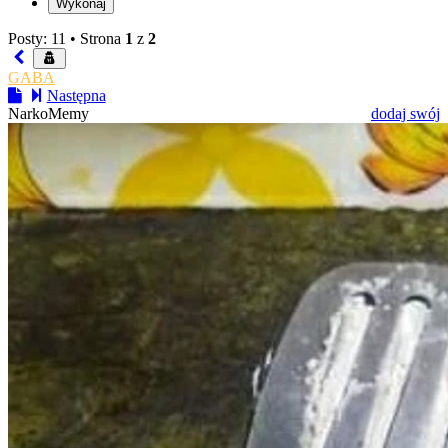
Posty: 11 •
Strona
1
z
2
GABA
Następna
NarkoMemy
dodaj swój