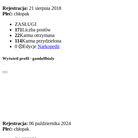
Rejestracja:
21 sierpnia 2018
Płeć:
chłopak
ZASŁUGI
171
Liczba postów
22
Karma otrzymana
114
Karma przydzielona
0
Edycje
Narkopedii
Wyświetl profil - gandalfbialy
Rejestracja:
06 października 2024
Płeć:
chłopak