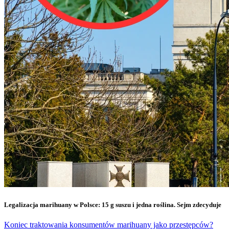
Legalizacja marihuany w Polsce: 15 g suszu i jedna roślina. Sejm zdecyduje
Koniec traktowania konsumentów marihuany jako przestępców?