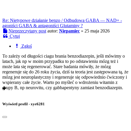
Re: Nietypowe działanie benzo / Odbudowa GABA — NAD+ -
agoniści GABA & antagoniści Glutaminy ?
Nieprzeczytany post
autor:
Niepamiec
»
25 maja 2026
Cytuj
Zgłoś
To zależy od długości ciagu brania benzodiazepin, jeśli mówimy o
latach, jak np w moim przypadku to po odstawieniu mózg też i
może lata się regenerować. Stare badania mówiły, że mózg
regeneruje się do 26 roku życia, dziś ta teoria jest zastępowana tą, że
mózg jest neuroplastyczny i regeneruje się odpowiednio ćwiczony i
wspierany całe życie. Warto po myśleć o wdrożeniu witamin z
grupy B, np neurovitu, czy gabbapentyny zamiast benzodiazepin.
Wyświetl profil - xye6281