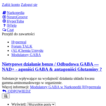
Załóż konto
Zaloguj się
Narkopedia
NeuroGroove
HyperTuba
[H]elp
Czat
Przejdź do zawartości
Hyperreal
Forum TALK
(AL)Chemia Umysłu
Modulatory GABA
Nietypowe działanie benzo / Odbudowa GABA —
NAD+ - agoniści GABA & antagoniści Glutaminy ?
Substancje wpływające na wydajność działania układu kwasu
gamma-aminomasłowego w organizmie.
Więcej informacji:
Modulatory GABA w Narkopedii [H]yperreala
ODPOWIEDZ
Wyświetl: