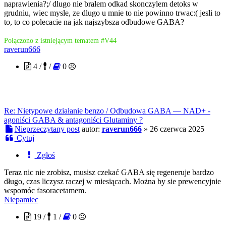
naprawienia?;/ dlugo nie bralem odkad skonczylem detoks w
grudniu, wiec mysle, ze dlugo u mnie to nie powinno trwac:( jesli to
to, to co polecacie na jak najszybsza odbudowe GABA?
Połączono z istniejącym tematem #V44
raverun666
4 /
/
0
Re: Nietypowe działanie benzo / Odbudowa GABA — NAD+ -
agoniści GABA & antagoniści Glutaminy ?
Nieprzeczytany post
autor:
raverun666
»
26 czerwca 2025
Cytuj
Zgłoś
Teraz nic nie zrobisz, musisz czekać GABA się regeneruje bardzo
długo, czas liczysz raczej w miesiącach. Można by sie prewencyjnie
wspomóc fasoracetamem.
Niepamiec
19 /
1 /
0