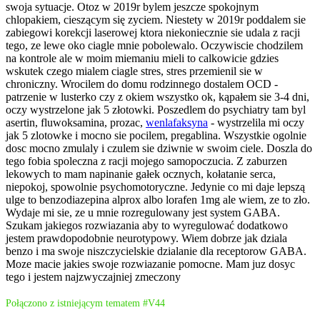
swoja sytuacje. Otoz w 2019r bylem jeszcze spokojnym
chlopakiem, cieszącym się zyciem. Niestety w 2019r poddalem sie
zabiegowi korekcji laserowej ktora niekoniecznie sie udala z racji
tego, ze lewe oko ciagle mnie pobolewalo. Oczywiscie chodzilem
na kontrole ale w moim miemaniu mieli to calkowicie gdzies
wskutek czego mialem ciagle stres, stres przemienil sie w
chroniczny. Wrocilem do domu rodzinnego dostalem OCD -
patrzenie w lusterko czy z okiem wszystko ok, kąpałem sie 3-4 dni,
oczy wystrzelone jak 5 złotowki. Poszedlem do psychiatry tam byl
asertin, fluwoksamina, prozac,
wenlafaksyna
- wystrzelila mi oczy
jak 5 zlotowke i mocno sie pocilem, pregablina. Wszystkie ogolnie
dosc mocno zmulaly i czulem sie dziwnie w swoim ciele. Doszla do
tego fobia spoleczna z racji mojego samopoczucia. Z zaburzen
lekowych to mam napinanie gałek ocznych, kołatanie serca,
niepokoj, spowolnie psychomotoryczne. Jedynie co mi daje lepszą
ulge to benzodiazepina alprox albo lorafen 1mg ale wiem, ze to zło.
Wydaje mi sie, ze u mnie rozregulowany jest system GABA.
Szukam jakiegos rozwiazania aby to wyregulować dodatkowo
jestem prawdopodobnie neurotypowy. Wiem dobrze jak dziala
benzo i ma swoje niszczycielskie dzialanie dla receptorow GABA.
Moze macie jakies swoje rozwiazanie pomocne. Mam juz dosyc
tego i jestem najzwyczajniej zmeczony
Połączono z istniejącym tematem #V44
Patrykpatyk