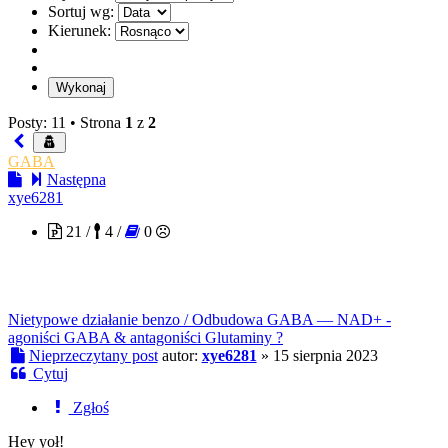
Sortuj wg:
Kierunek:
Posty: 11 •
Strona
1
z
2
GABA
Następna
xye6281
21 /
4 /
0
Nietypowe działanie benzo / Odbudowa GABA — NAD+ -
agoniści GABA & antagoniści Glutaminy ?
Nieprzeczytany post
autor:
xye6281
»
15 sierpnia 2023
Cytuj
Zgłoś
Hey yoł!