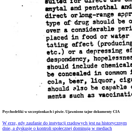
Psychodeliki w szczepionkach i piwie. Ujawniono tajne dokumenty CIA
W erze, gdy zaufanie do instytucji rządowych jest na historycznym
dnie, a dyskusje o kontroli społecznej dominują w mediach