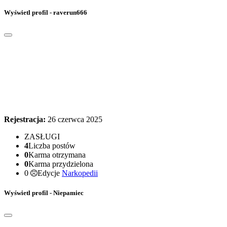
Wyświetl profil - raverun666
Rejestracja:
26 czerwca 2025
ZASŁUGI
4
Liczba postów
0
Karma otrzymana
0
Karma przydzielona
0
Edycje
Narkopedii
Wyświetl profil - Niepamiec