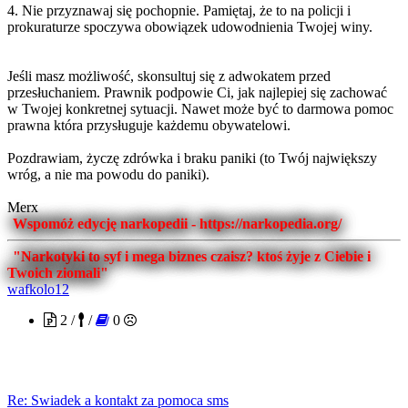
4. Nie przyznawaj się pochopnie. Pamiętaj, że to na policji i
prokuraturze spoczywa obowiązek udowodnienia Twojej winy.
Jeśli masz możliwość, skonsultuj się z adwokatem przed
przesłuchaniem. Prawnik podpowie Ci, jak najlepiej się zachować
w Twojej konkretnej sytuacji. Nawet może być to darmowa pomoc
prawna która przysługuje każdemu obywatelowi.
Pozdrawiam, życzę zdrówka i braku paniki (to Twój największy
wróg, a nie ma powodu do paniki).
Merx
Wspomóż edycję narkopedii - https://narkopedia.org/
"Narkotyki to syf i mega biznes czaisz? ktoś żyje z Ciebie i
Twoich ziomali"
wafkolo12
2 /
/
0
Re: Swiadek a kontakt za pomoca sms