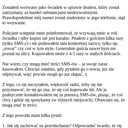
Zostałem wezwany jako świadek w sprawie dealera, który został
zatrzymany za handel substancjami niedozwolonymi.
Prawdopodobnie mój numer został znaleziony w jego telefonie, stąd
to wezwanie.
Policjant wstępnie mnie poinformował, że wzywają mnie w roli
świadka i niby kupno nie jest karalne. Pisałem z gościem kilka razy
(tylko SMS-y) i nie podawałem tam konkretnej nazwy, tylko np.
„towar” czy coś w tym stylu. Generalnie gościa nawet bym nie
poznał na ulicy. Kupowałem może z 4-5 razy w małych ilościach.
Nie wiem, czy mogą mieć treści SMS-ów – ja swoje zaraz
kasowałem. Chociaż ostatnio, gdy pytałem go o towar, już nie
odpisywał, więc pewnie mogli go już złapać. :(
Z tego, co się naczytałem, większość radzi, żeby się nie
przyznawać, że się go zna, że się coś kupowało itd. Ale ja
praktycznie kontaktowałem się za pomocą SMS-ów, pisząc, że coś
chcę i gdzie się spotykamy (w różnych miejscach). Obawiam się, że
mogą znać te treści.
Z tego powodu mam kilka pytań:
1. Jak się zachować na przesłuchaniu? Odpowiadać twardo, że się