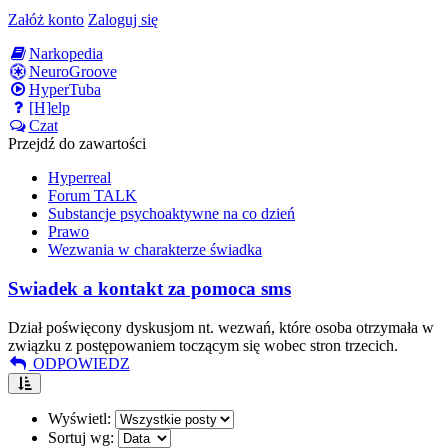
Załóż konto
Zaloguj się
Narkopedia
NeuroGroove
HyperTuba
[H]elp
Czat
Przejdź do zawartości
Hyperreal
Forum TALK
Substancje psychoaktywne na co dzień
Prawo
Wezwania w charakterze świadka
Swiadek a kontakt za pomoca sms
Dział poświęcony dyskusjom nt. wezwań, które osoba otrzymała w
związku z postępowaniem toczącym się wobec stron trzecich.
ODPOWIEDZ
Wyświetl:
Sortuj wg: