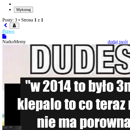
Posty: 3 •
Strona
1
z
1
Prawo
NarkoMemy
dodaj swój