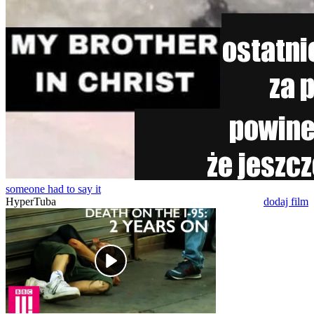
someone had to say it
HyperTuba
dodaj film