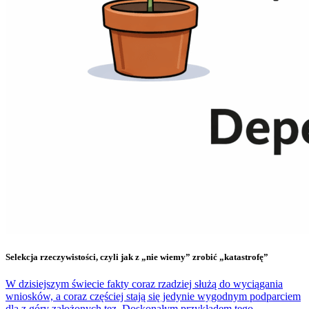
Selekcja rzeczywistości, czyli jak z „nie wiemy” zrobić „katastrofę”
W dzisiejszym świecie fakty coraz rzadziej służą do wyciągania
wniosków, a coraz częściej stają się jedynie wygodnym podparciem
dla z góry założonych tez. Doskonałym przykładem tego