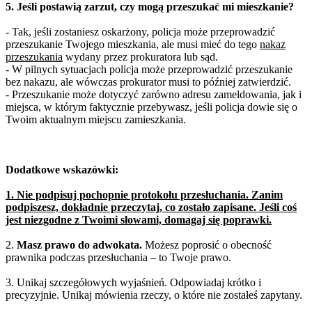
5. Jeśli postawią zarzut, czy mogą przeszukać mi mieszkanie?
- Tak, jeśli zostaniesz oskarżony, policja może przeprowadzić
przeszukanie Twojego mieszkania, ale musi mieć do tego
nakaz
przeszukania
wydany przez prokuratora lub sąd.
- W pilnych sytuacjach policja może przeprowadzić przeszukanie
bez nakazu, ale wówczas prokurator musi to później zatwierdzić.
- Przeszukanie może dotyczyć zarówno adresu zameldowania, jak i
miejsca, w którym faktycznie przebywasz, jeśli policja dowie się o
Twoim aktualnym miejscu zamieszkania.
Dodatkowe wskazówki:
1. Nie podpisuj pochopnie protokołu przesłuchania. Zanim
podpiszesz, dokładnie przeczytaj, co zostało zapisane. Jeśli coś
jest niezgodne z Twoimi słowami, domagaj się poprawki.
2.
Masz prawo do adwokata.
Możesz poprosić o obecność
prawnika podczas przesłuchania – to Twoje prawo.
3. Unikaj szczegółowych wyjaśnień. Odpowiadaj krótko i
precyzyjnie. Unikaj mówienia rzeczy, o które nie zostałeś zapytany.