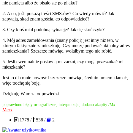
nie pamięta albo że pisało się po pijaku?
2. A co, jeśli pokażą treści SMS-ów? Co wtedy mówić? Jak
zapytają, skąd znam gościa, co odpowiedzieć?
3. Czy ktoś miał podobną sytuację? Jak się skończyła?
4. Mój adres zameldowania (znany policji) jest inny niż ten, w
którym faktycznie zamieszkuję. Czy muszę podawać aktualny adres
zamieszkania? Szczerze mówiąc, wolałbym tego nie robić.
5. Jeśli ewentualnie postawią mi zarzut, czy mogą przeszukać mi
mieszkanie?
Jest to dla mnie nowość i szczerze mówiąc, średnio umiem kłamać,
więc trochę się boję.
Dziękuję Wam za odpowiedzi.
poprawiono błędy ortograficzne, interpunkcje, dodano akapity /Mx
Merx
1778 /
536 /
2