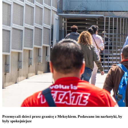
Przemycali dzieci przez granicę z Meksykiem. Podawano im narkotyki, by
były spokojniejsze