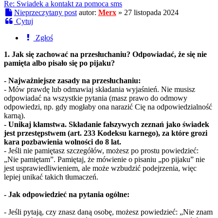
Re: Swiadek a kontakt za pomoca sms
Nieprzeczytany post
autor:
Merx
»
27 listopada 2024
Cytuj
Zgłoś
1. Jak się zachować na przesłuchaniu? Odpowiadać, że się nie
pamięta albo pisało się po pijaku?
- Najważniejsze zasady na przesłuchaniu:
- Mów prawdę lub odmawiaj składania wyjaśnień. Nie musisz
odpowiadać na wszystkie pytania (masz prawo do odmowy
odpowiedzi, np. gdy mogłaby ona narazić Cię na odpowiedzialność
karną).
- Unikaj kłamstwa. Składanie fałszywych zeznań jako świadek
jest przestępstwem (art. 233 Kodeksu karnego), za które grozi
kara pozbawienia wolności do 8 lat.
- Jeśli nie pamiętasz szczegółów, możesz po prostu powiedzieć:
„Nie pamiętam”. Pamiętaj, że mówienie o pisaniu „po pijaku” nie
jest usprawiedliwieniem, ale może wzbudzić podejrzenia, więc
lepiej unikać takich tłumaczeń.
- Jak odpowiedzieć na pytania ogólne:
- Jeśli pytają, czy znasz daną osobę, możesz powiedzieć: „Nie znam