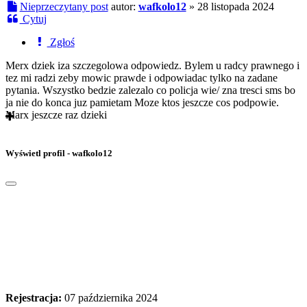
Nieprzeczytany post
autor:
wafkolo12
»
28 listopada 2024
Cytuj
Zgłoś
Merx dziek iza szczegolowa odpowiedz. Bylem u radcy prawnego i
tez mi radzi zeby mowic prawde i odpowiadac tylko na zadane
pytania. Wszystko bedzie zalezalo co policja wie/ zna tresci sms bo
ja nie do konca juz pamietam Moze ktos jeszcze cos podpowie.
Marx jeszcze raz dzieki
Wyświetl profil - wafkolo12
Rejestracja:
07 października 2024