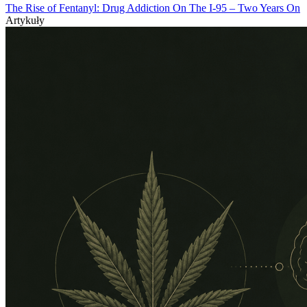
The Rise of Fentanyl: Drug Addiction On The I-95 – Two Years On
Artykuły