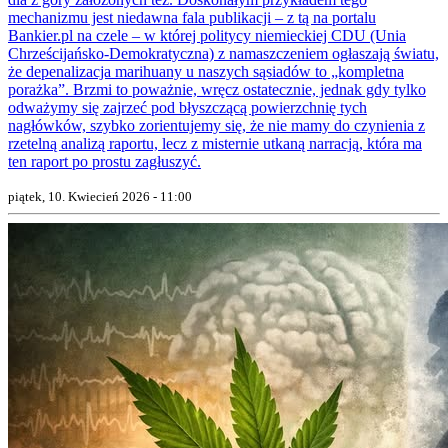
mechanizmu jest niedawna fala publikacji – z tą na portalu
Bankier.pl na czele – w której politycy niemieckiej CDU (Unia
Chrześcijańsko-Demokratyczna) z namaszczeniem ogłaszają światu,
że depenalizacja marihuany u naszych sąsiadów to „kompletna
porażka”. Brzmi to poważnie, wręcz ostatecznie, jednak gdy tylko
odważymy się zajrzeć pod błyszczącą powierzchnię tych
nagłówków, szybko zorientujemy się, że nie mamy do czynienia z
rzetelną analizą raportu, lecz z misternie utkaną narracją, która ma
ten raport po prostu zagłuszyć.
piątek, 10. Kwiecień 2026 - 11:00