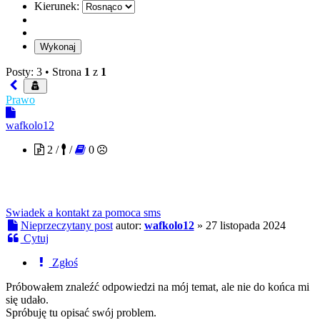
Kierunek:
Posty: 3 •
Strona
1
z
1
Prawo
wafkolo12
2 /
/
0
Swiadek a kontakt za pomoca sms
Nieprzeczytany post
autor:
wafkolo12
»
27 listopada 2024
Cytuj
Zgłoś
Próbowałem znaleźć odpowiedzi na mój temat, ale nie do końca mi
się udało.
Spróbuję tu opisać swój problem.