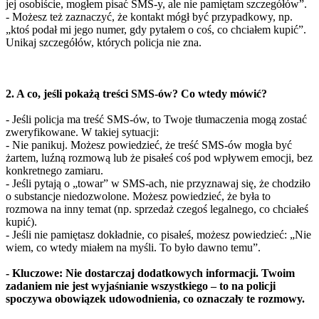
jej osobiście, mogłem pisać SMS-y, ale nie pamiętam szczegółów”.
- Możesz też zaznaczyć, że kontakt mógł być przypadkowy, np.
„ktoś podał mi jego numer, gdy pytałem o coś, co chciałem kupić”.
Unikaj szczegółów, których policja nie zna.
2. A co, jeśli pokażą treści SMS-ów? Co wtedy mówić?
- Jeśli policja ma treść SMS-ów, to Twoje tłumaczenia mogą zostać
zweryfikowane. W takiej sytuacji:
- Nie panikuj. Możesz powiedzieć, że treść SMS-ów mogła być
żartem, luźną rozmową lub że pisałeś coś pod wpływem emocji, bez
konkretnego zamiaru.
- Jeśli pytają o „towar” w SMS-ach, nie przyznawaj się, że chodziło
o substancje niedozwolone. Możesz powiedzieć, że była to
rozmowa na inny temat (np. sprzedaż czegoś legalnego, co chciałeś
kupić).
- Jeśli nie pamiętasz dokładnie, co pisałeś, możesz powiedzieć: „Nie
wiem, co wtedy miałem na myśli. To było dawno temu”.
- Kluczowe: Nie dostarczaj dodatkowych informacji. Twoim
zadaniem nie jest wyjaśnianie wszystkiego – to na policji
spoczywa obowiązek udowodnienia, co oznaczały te rozmowy.