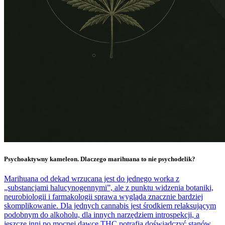
Psychoaktywny kameleon. Dlaczego marihuana to nie psychodelik?
Marihuana od dekad wrzucana jest do jednego worka z
„substancjami halucynogennymi”, ale z punktu widzenia botaniki,
neurobiologii i farmakologii sprawa wygląda znacznie bardziej
skomplikowanie. Dla jednych cannabis jest środkiem relaksującym
podobnym do alkoholu, dla innych narzędziem introspekcji, a
jeszcze inni po mocnej dawce THC potrafią doświadczyć stanów