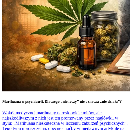
Marihuana w psychiatrii. Dlaczego „nie leczy” nie oznacza „nie działa”?
Wokół medycznej marihuany narosło wiele mitów, ale
najszkodliwszym z nich jest ten promowany przez nagłówki, w
stylu: „Marihuana nieskuteczna w leczeniu zaburzeń psychicznych”.
Tego typu uproszczenia, obecne choćby w niedawnym artykule na