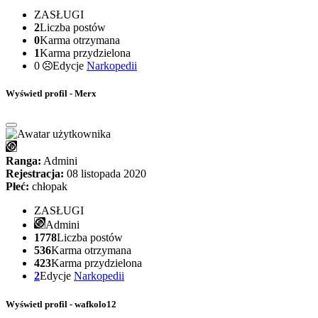
ZASŁUGI
2
Liczba postów
0
Karma otrzymana
1
Karma przydzielona
0
Edycje
Narkopedii
Wyświetl profil - Merx
Ranga:
Admini
Rejestracja:
08 listopada 2020
Płeć:
chłopak
ZASŁUGI
Admini
1778
Liczba postów
536
Karma otrzymana
423
Karma przydzielona
2
Edycje
Narkopedii
Wyświetl profil - wafkolo12