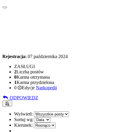
Rejestracja:
07 października 2024
ZASŁUGI
2
Liczba postów
0
Karma otrzymana
1
Karma przydzielona
0
Edycje
Narkopedii
ODPOWIEDZ
Wyświetl:
Sortuj wg:
Kierunek: