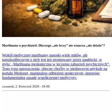
Marihuana w psychiatrii. Dlaczego „nie leczy” nie oznacza „nie działa”?
Wokół medycznej marihuany narosło wiele mitów, ale
najszkodliwszym z nich jest ten promowany przez nagłówki, w
stylu: „Marihuana nieskuteczna w leczeniu zaburzeń psychicznych”.
Tego typu uproszczenia, obecne choćby w niedawnym artykule na
portalu Medonet, manipulują odbiorem społecznym, ignorując
fundamentalną zasadę współczesnej medycyny.
czwartek, 2. Kwiecień 2026 - 18:00