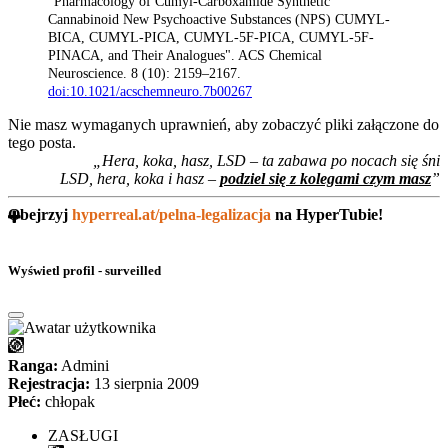
"Pharmacology of Cumyl-Carboxamide Synthetic
Cannabinoid New Psychoactive Substances (NPS) CUMYL-
BICA, CUMYL-PICA, CUMYL-5F-PICA, CUMYL-5F-
PINACA, and Their Analogues". ACS Chemical
Neuroscience. 8 (10): 2159–2167.
doi:10.1021/acschemneuro.7b00267
Nie masz wymaganych uprawnień, aby zobaczyć pliki załączone do
tego posta.
„Hera, koka, hasz, LSD – ta zabawa po nocach się śni
LSD, hera, koka i hasz –
podziel się z kolegami czym masz
”
Obejrzyj
hyperreal.at/pelna-legalizacja
na HyperTubie!
Wyświetl profil - surveilled
Ranga:
Admini
Rejestracja:
13 sierpnia 2009
Płeć:
chłopak
ZASŁUGI