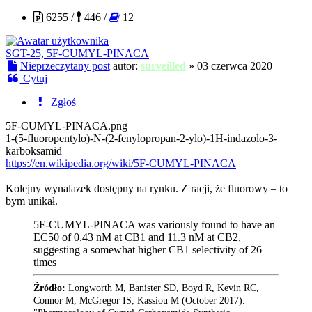
6255 /
446 /
12
SGT-25, 5F-CUMYL-PINACA
Nieprzeczytany post
autor:
surveilled
»
03 czerwca 2020
Cytuj
Zgłoś
5F-CUMYL-PINACA.png
1-(5-fluoropentylo)-N-(2-fenylopropan-2-ylo)-1H-indazolo-3-
karboksamid
https://en.wikipedia.org/wiki/5F-CUMYL-PINACA
Kolejny wynalazek dostępny na rynku. Z racji, że fluorowy – to
bym unikał.
5F-CUMYL-PINACA was variously found to have an
EC50 of 0.43 nM at CB1 and 11.3 nM at CB2,
suggesting a somewhat higher CB1 selectivity of 26
times
Źródło:
Longworth M, Banister SD, Boyd R, Kevin RC,
Connor M, McGregor IS, Kassiou M (October 2017).