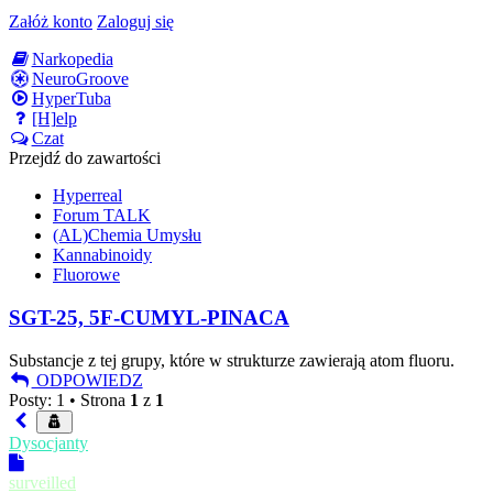
Załóż konto
Zaloguj się
Narkopedia
NeuroGroove
HyperTuba
[H]elp
Czat
Przejdź do zawartości
Hyperreal
Forum TALK
(AL)Chemia Umysłu
Kannabinoidy
Fluorowe
SGT-25, 5F-CUMYL-PINACA
Substancje z tej grupy, które w strukturze zawierają atom fluoru.
ODPOWIEDZ
Posty: 1 •
Strona
1
z
1
Dysocjanty
surveilled