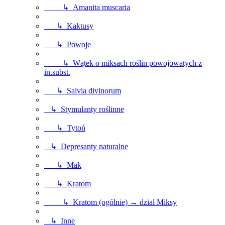
↳ Amanita muscaria
↳ Kaktusy
↳ Powoje
↳ Wątek o miksach roślin powojowatych z
in.subst.
↳ Salvia divinorum
↳ Stymulanty roślinne
↳ Tytoń
↳ Depresanty naturalne
↳ Mak
↳ Kratom
↳ Kratom (ogólnie) → dział Miksy
↳ Inne