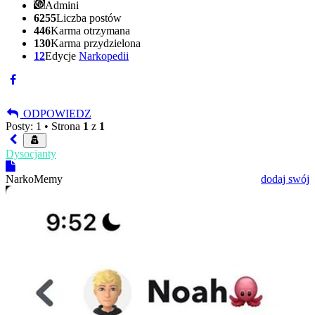
Admini
6255
Liczba postów
446
Karma otrzymana
130
Karma przydzielona
12
Edycje
Narkopedii
ODPOWIEDZ
Posty: 1 •
Strona
1
z
1
Dysocjanty
NarkoMemy
dodaj swój