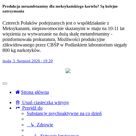
Produkcja metamfetaminy dla meksykańskiego kartelu? Są kolejne
zatrzymania
Czterech Polaków podejrzanych jest o współdziałanie z
Meksykanami, nieprawomocnie skazanymi w maju na 10-11 lat
więzienia za wytwarzanie na dużą skalę metamfetaminy -
poinformowała prokuratura. Możliwości produkcyjne
zlikwidowanego przez CBŚP w Podlaskiem laboratorium sięgały
800 kg narkotyków.
środa, 5. Sierpień 2026 - 19:20
Strona główna
Usuń ciasteczka witryny
Przejdź do
Substancje psychoaktywne na co dzień
↳ Zdrowie
↳ Sytuacje kryzysowe