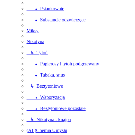
↳ Psiankowate
↳ Substancje odzwierzęce
Miksy
Nikotyna
↳ Tytoń
↳ Papierosy i tytoń podgrzewany
↳ Tabaka, snus
↳ Beztytoniowe
↳ Waporyzacja
↳ Beztytoniowe pozostałe
↳ Nikotyna - knajpa
(AL)Chemia Umysłu