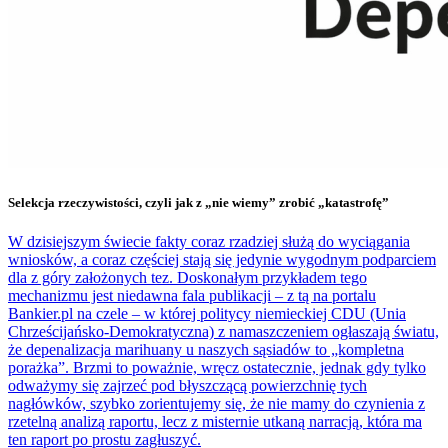
Selekcja rzeczywistości, czyli jak z „nie wiemy” zrobić „katastrofę”
W dzisiejszym świecie fakty coraz rzadziej służą do wyciągania
wniosków, a coraz częściej stają się jedynie wygodnym podparciem
dla z góry założonych tez. Doskonałym przykładem tego
mechanizmu jest niedawna fala publikacji – z tą na portalu
Bankier.pl na czele – w której politycy niemieckiej CDU (Unia
Chrześcijańsko-Demokratyczna) z namaszczeniem ogłaszają światu,
że depenalizacja marihuany u naszych sąsiadów to „kompletna
porażka”. Brzmi to poważnie, wręcz ostatecznie, jednak gdy tylko
odważymy się zajrzeć pod błyszczącą powierzchnię tych
nagłówków, szybko zorientujemy się, że nie mamy do czynienia z
rzetelną analizą raportu, lecz z misternie utkaną narracją, która ma
ten raport po prostu zagłuszyć.