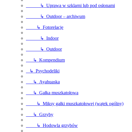
↳ Uprawa w szklarni lub pod osłonami
↳ Outdoor – archiwum
↳ Fotorelacje
↳ Indoor
↳ Outdoor
↳ Kompendium
↳ Psychodeliki
↳ Ayahuaska
↳ Gałka muszkatołowa
↳ Miksy gałki muszkatołowej (wątek ogólny)
↳ Grzyby
↳ Hodowla grzybów