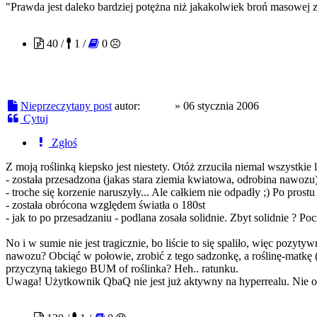
"Prawda jest daleko bardziej potężna niż jakakolwiek broń masowe
QbaQ
40 /
1 /
0
Nieprzeczytany post
autor:
QbaQ
»
06 stycznia 2006
Cytuj
Zgłoś
Z moją roślinką kiepsko jest niestety. Otóż zrzuciła niemal wszystkie l
- została przesadzona (jakas stara ziemia kwiatowa, odrobina nawozu
- troche się korzenie naruszyły... Ale całkiem nie odpadły ;) Po pro
- została obrócona względem światła o 180st
- jak to po przesadzaniu - podlana zosała solidnie. Zbyt solidnie ? P
No i w sumie nie jest tragicznie, bo liście to się spaliło, więc pozyt
nawozu? Obciąć w połowie, zrobić z tego sadzonkę, a roślinę-matkę
przyczyną takiego BUM of roślinka? Heh.. ratunku.
Uwaga! Użytkownik QbaQ nie jest już aktywny na hyperrealu. Nie od
TasteOfHaze