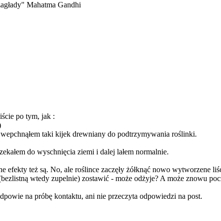
j zagłady" Mahatma Gandhi
iście po tym, jak :
)
stu wepchnąłem taki kijek drewniany do podtrzymywania roślinki.
oczekałem do wyschnięcia ziemi i dalej lałem normalnie.
ywne efekty też są. No, ale roślince zaczęły żółknąć nowo wytworzene liś
 (bezlistną wtedy zupelnie) zostawić - może odżyje? A może znowu po
powie na próbę kontaktu, ani nie przeczyta odpowiedzi na post.