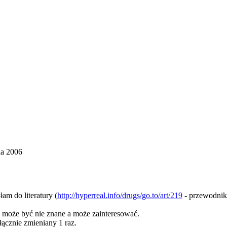
ia 2006
am do literatury (
http://hyperreal.info/drugs/go.to/art/219
- przewodnik
u może być nie znane a może zainteresować.
 łącznie zmieniany 1 raz.