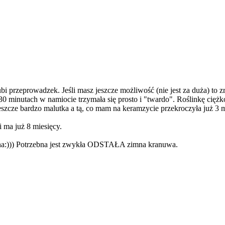
ubi przeprowadzek. Jeśli masz jeszcze możliwość (nie jest za duża) to 
-30 minutach w namiocie trzymała się prosto i "twardo". Roślinkę cię
eszcze bardzo malutka a tą, co mam na keramzycie przekroczyła już 3 met
 ma już 8 miesięcy.
ana:))) Potrzebna jest zwykła ODSTAŁA zimna kranuwa.