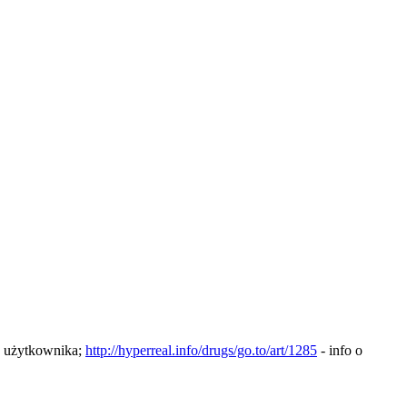
 użytkownika;
http://hyperreal.info/drugs/go.to/art/1285
- info o