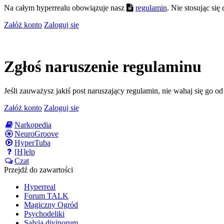
Na całym hyperrealu obowiązuje nasz
regulamin
. Nie stosując si
Załóż konto
Zaloguj się
Zgłoś naruszenie regulaminu
Jeśli zauważysz jakiś post naruszający regulamin, nie wahaj się go o
Załóż konto
Zaloguj się
Narkopedia
NeuroGroove
HyperTuba
[H]elp
Czat
Przejdź do zawartości
Hyperreal
Forum TALK
Magiczny Ogród
Psychodeliki
Salvia divinorum