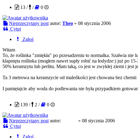
13 /
/
0
Nieprzeczytany post
autor:
Theo
»
08 stycznia 2006
Cytuj
Zgłoś
Witam
To, że roślinka "zmiękła" po przesadzeniu to normalka. Szałwia nie l
klapnięta roślinka (mogłem nawet supły robić na łodydze:) już po 15
50% keramzytu lub perlitu. Mam taką, co jest w zwykłej ziemi i jest j
Ta 3 metrowa na keramzycie od maleńkości jest chowana bez chemii i
I pamiętajcie aby woda do podlewania nie była przypadkiem gotow
gonzek
139 /
2 /
0
Nieprzeczytany post
autor:
gonzek
»
08 stycznia 2006
Cytuj
Zgłoś