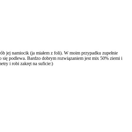
zrób jej namiocik (ja miałem z foli). W moim przypadku zupełnie
żko się podlewa. Bardzo dobrym rozwiązaniem jest mix 50% ziemi i
ry i robi zakręt na suficie:)