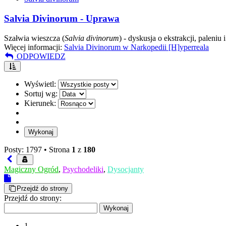
Salvia Divinorum - Uprawa
Szałwia wieszcza (
Salvia divinorum
) - dyskusja o ekstrakcji, paleniu 
Więcej informacji:
Salvia Divinorum w Narkopedii [H]yperreala
ODPOWIEDZ
Wyświetl:
Sortuj wg:
Kierunek:
Posty: 1797 •
Strona
1
z
180
Magiczny Ogród
,
Psychodeliki
,
Dysocjanty
Przejdź do strony
Przejdź do strony:
1