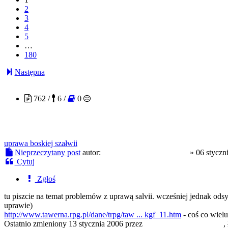
2
3
4
5
…
180
Następna
GrupaOlewającaWładzę
762 /
6 /
0
uprawa boskiej szałwii
Nieprzeczytany post
autor:
GrupaOlewającaWładzę
»
06 styczn
Cytuj
Zgłoś
tu piszcie na temat problemów z uprawą salvii. wcześniej jednak odsył
uprawie)
http://www.tawerna.rpg.pl/dane/trpg/taw ... kgf_11.htm
- coś co wiel
Ostatnio zmieniony 13 stycznia 2006 przez
GrupaOlewającaWładzę
,