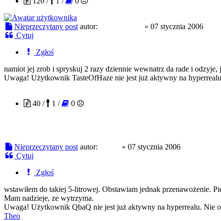
120 /
1 /
0
Nieprzeczytany post
autor:
TasteOfHaze
»
07 stycznia 2006
Cytuj
Zgłoś
namiot jej zrob i spryskuj 2 razy dziennie wewnatrz da rade i odzyje, 
Uwaga! Użytkownik TasteOfHaze nie jest już aktywny na hyperrealu.
QbaQ
40 /
1 /
0
Nieprzeczytany post
autor:
QbaQ
»
07 stycznia 2006
Cytuj
Zgłoś
wstawiłem do takiej 5-litrowej. Obstawiam jednak przenawożenie. Pie
Mam nadzieje, ze wytrzyma.
Uwaga! Użytkownik QbaQ nie jest już aktywny na hyperrealu. Nie od
Theo