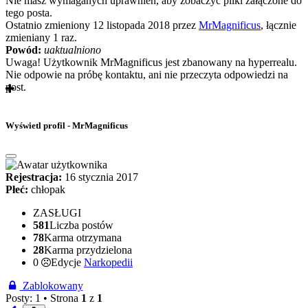
Nie masz wymaganych uprawnień, aby zobaczyć pliki załączone do
tego posta.
Ostatnio zmieniony 12 listopada 2018 przez
MrMagnificus
, łącznie
zmieniany 1 raz.
Powód:
uaktualniono
Uwaga! Użytkownik MrMagnificus jest zbanowany na hyperrealu.
Nie odpowie na próbę kontaktu, ani nie przeczyta odpowiedzi na
post.
Wyświetl profil - MrMagnificus
Rejestracja:
16 stycznia 2017
Płeć:
chłopak
ZASŁUGI
581
Liczba postów
78
Karma otrzymana
28
Karma przydzielona
0
Edycje
Narkopedii
Zablokowany
Posty: 1 •
Strona
1
z
1