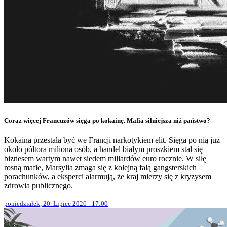
Coraz więcej Francuzów sięga po kokainę. Mafia silniejsza niż państwo?
Kokaina przestała być we Francji narkotykiem elit. Sięga po nią już
około półtora miliona osób, a handel białym proszkiem stał się
biznesem wartym nawet siedem miliardów euro rocznie. W siłę
rosną mafie, Marsylia zmaga się z kolejną falą gangsterskich
porachunków, a eksperci alarmują, że kraj mierzy się z kryzysem
zdrowia publicznego.
poniedziałek, 20. Lipiec 2026 - 17:00