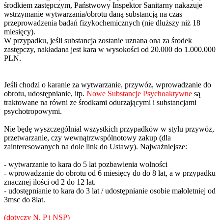
środkiem zastępczym, Państwowy Inspektor Sanitarny nakazuje
wstrzymanie wytwarzania/obrotu daną substancją na czas
przeprowadzenia badań fizykochemicznych (nie dłuższy niż 18
miesięcy).
W przypadku, jeśli substancja zostanie uznana ona za środek
zastępczy, nakładana jest kara w wysokości od 20.000 do 1.000.000
PLN.
Jeśli chodzi o karanie za wytwarzanie, przywóz, wprowadzanie do
obrotu, udostępnianie, itp.
Nowe Substancje Psychoaktywne
są
traktowane na równi ze środkami odurzającymi i substancjami
psychotropowymi.
Nie będę wyszczególniał wszystkich przypadków w stylu przywóz,
przetwarzanie, czy wewnątrzwspólnotowy zakup (dla
zainteresowanych na dole link do Ustawy). Najważniejsze:
- wytwarzanie to kara do 5 lat pozbawienia wolności
- wprowadzanie do obrotu od 6 miesięcy do do 8 lat, a w przypadku
znacznej ilości od 2 do 12 lat.
- udostępnianie to kara do 3 lat / udostępnianie osobie małoletniej od
3msc do 8lat.
(dotyczy N, P i NSP)