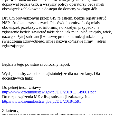
dopisywał będzie GIS, a wszyscy polscy operatorzy bedą mieli
obowiązek zablokowania dostępu do domeny w ciagu 48h.
Drugim prowadzonym przez GIS rejestrem, będzie rejestr zatruć
NSP i środkami zastepczymi. Placówki lecznicze bedą miały
obowiązek przekazywać informacje o każdym przypadku, a
zgłoszenie będzie zawierać takie dane, jak m.in. płeć, inicjały, wiek,
nazwę zużytej substancji + nazwę produktu, rodzaj udzielonego
świadczenia zdrowotnego, imię i nazwisko/nazwę firmy + adres
zgłaszającego.
Będzie z tego powstawał coroczny raport.
Wydaje mi się, że to takie najistotniejsze dla nas zmiany. Dla
dociekliwych linki:
Do pełnej treści Ustawy -
http://www.dziennikustaw.gov.pl/DU/2018 ... 149001.pdf
Do rozporządzenia MZ z listą substancji zakazanych -
http://www.dziennikustaw.gov.pl/DU/2018/1591
Z fartem ;]