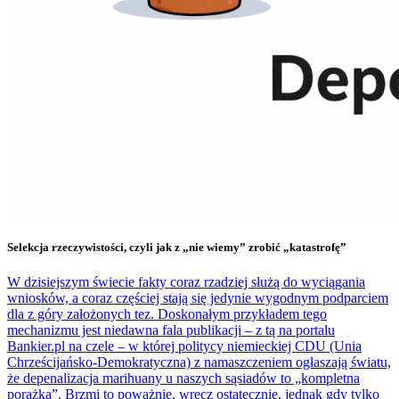
Selekcja rzeczywistości, czyli jak z „nie wiemy” zrobić „katastrofę”
W dzisiejszym świecie fakty coraz rzadziej służą do wyciągania
wniosków, a coraz częściej stają się jedynie wygodnym podparciem
dla z góry założonych tez. Doskonałym przykładem tego
mechanizmu jest niedawna fala publikacji – z tą na portalu
Bankier.pl na czele – w której politycy niemieckiej CDU (Unia
Chrześcijańsko-Demokratyczna) z namaszczeniem ogłaszają światu,
że depenalizacja marihuany u naszych sąsiadów to „kompletna
porażka”. Brzmi to poważnie, wręcz ostatecznie, jednak gdy tylko