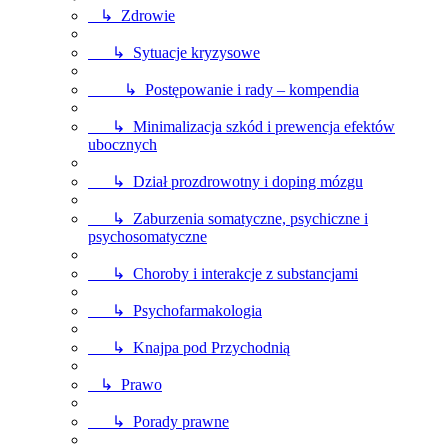
↳ Zdrowie
↳ Sytuacje kryzysowe
↳ Postępowanie i rady – kompendia
↳ Minimalizacja szkód i prewencja efektów
ubocznych
↳ Dział prozdrowotny i doping mózgu
↳ Zaburzenia somatyczne, psychiczne i
psychosomatyczne
↳ Choroby i interakcje z substancjami
↳ Psychofarmakologia
↳ Knajpa pod Przychodnią
↳ Prawo
↳ Porady prawne