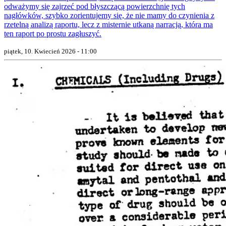
odważymy się zajrzeć pod błyszczącą powierzchnię tych
nagłówków, szybko zorientujemy się, że nie mamy do czynienia z
rzetelną analizą raportu, lecz z misternie utkaną narracją, która ma
ten raport po prostu zagłuszyć.
piątek, 10. Kwiecień 2026 - 11:00