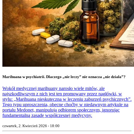
Marihuana w psychiatrii. Dlaczego „nie leczy” nie oznacza „nie działa”?
Wokół medycznej marihuany narosło wiele mitów, ale
najszkodliwszym z nich jest ten promowany przez nagłówki, w
stylu: „Marihuana nieskuteczna w leczeniu zaburzeń psychicznych”.
Tego typu uproszczenia, obecne choćby w niedawnym artykule na
portalu Medonet, manipulują odbiorem społecznym, ignorując
fundamentalną zasadę współczesnej medycyny.
czwartek, 2. Kwiecień 2026 - 18:00