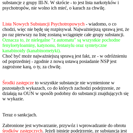
substancje z grupy III-N. W skrócie - to jest lista narkotyków i
psychotropów, nie wolno ich mieć, o karach za chwilę.
Lista Nowych Substancji Psychotropowych
- wiadomo, o co
chodzi, więc nie będę się rozpisywał. Najważniejszą sprawą jest, że
po raz pierwszy na listę zostaną wciągnięte całe grupy substancji.
Oznacza to, że nielegalne "z automatu" są wszystkie pochodne
fenyloetyloaminy, katynonu, fentanylu oraz syntetyczne
kanabinoidy (kanabinometyki).
Choć być może najważniejszą sprawą jest fakt, ze - w odróżnieniu
od poprzedniej - zgodnie z nową ustawą posiadanie NSP jest
zagrożone karą, o ty, za chwilę.
Środki zastępcze
to wszystkie substancje nie wymienione w
pozostałych wykazach, co do których zachodzi podejrzenie, ze
działają na OUN w sposób podobny do substancji znajdujących się
w wykazie.
Teraz o sankcjach.
Zabronione jest wytwarzanie, przywóz i wprowadzanie do obrotu
środków zastępczych
. Jeżeli istnieje podejrzenie, ze substancja jest