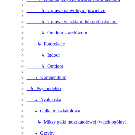
↳ Uprawa na wolnym powietrzu
↳ Uprawa w szklarni lub pod osłonami
↳ Outdoor – archiwum
↳ Fotorelacje
↳ Indoor
↳ Outdoor
↳ Kompendium
↳ Psychodeliki
↳ Ayahuaska
↳ Gałka muszkatołowa
↳ Miksy gałki muszkatołowej (wątek ogólny)
↳ Grzyby