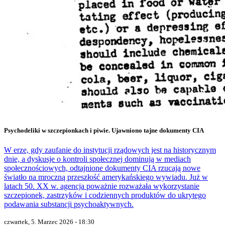
Psychodeliki w szczepionkach i piwie. Ujawniono tajne dokumenty CIA
W erze, gdy zaufanie do instytucji rządowych jest na historycznym
dnie, a dyskusje o kontroli społecznej dominują w mediach
społecznościowych, odtajnione dokumenty CIA rzucają nowe
światło na mroczną przeszłość amerykańskiego wywiadu. Już w
latach 50. XX w. agencja poważnie rozważała wykorzystanie
szczepionek, zastrzyków i codziennych produktów do ukrytego
podawania substancji psychoaktywnych.
czwartek, 5. Marzec 2026 - 18:30