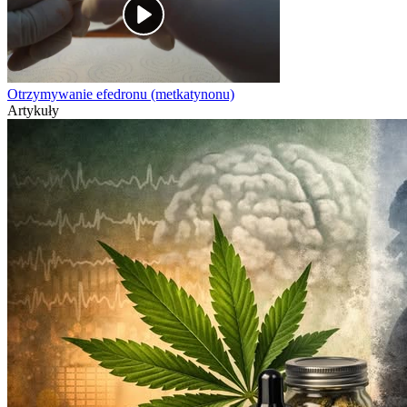
Otrzymywanie efedronu (metkatynonu)
Artykuły