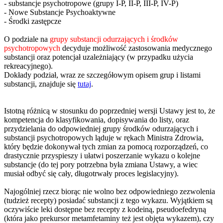
- substancje psychotropowe (grupy I-P, II-P, III-P, IV-P)
- Nowe Substancje Psychoaktywne
- Środki zastępcze
O podziale na
grupy substancji odurzających i środków
psychotropowych
decyduje możliwość zastosowania medycznego
substancji oraz potencjał uzależniający (w przypadku użycia
rekreacyjnego).
Dokłady podział, wraz ze szczegółowym opisem grup i listami
substancji, znajduje się
tutaj
.
Istotną różnicą w stosunku do poprzedniej wersji Ustawy jest to, że
kompetencja do klasyfikowania, dopisywania do listy, oraz
przydzielania do odpowiedniej grupy środków odurzających i
substancji psychotropowych ląduje w rękach Ministra Zdrowia,
który będzie dokonywał tych zmian za pomocą rozporządzeń, co
drastycznie przyspieszy i ułatwi poszerzanie wykazu o kolejne
substancje (do tej pory potrzebna była zmiana Ustawy, a wiec
musiał odbyć się cały, długotrwały proces legislacyjny).
Najogólniej rzecz biorąc nie wolno bez odpowiedniego zezwolenia
(tudzież recepty) posiadać substancji z tego wykazu. Wyjątkiem są
oczywiście leki dostępne bez recepty z kodeiną, pseudoefedryną
(która jako prekursor metamfetaminy też jest objęta wykazem), czy