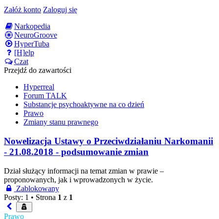
Załóż konto
Zaloguj się
Narkopedia
NeuroGroove
HyperTuba
[H]elp
Czat
Przejdź do zawartości
Hyperreal
Forum TALK
Substancje psychoaktywne na co dzień
Prawo
Zmiany stanu prawnego
Nowelizacja Ustawy o Przeciwdziałaniu Narkomanii
- 21.08.2018 - podsumowanie zmian
Dział służący informacji na temat zmian w prawie –
proponowanych, jak i wprowadzonych w życie.
Zablokowany
Posty: 1 •
Strona
1
z
1
Prawo