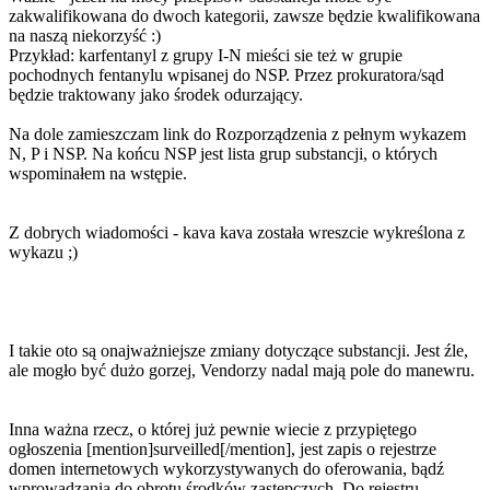
zakwalifikowana do dwoch kategorii, zawsze będzie kwalifikowana
na naszą niekorzyść :)
Przykład: karfentanyl z grupy I-N mieści sie też w grupie
pochodnych fentanylu wpisanej do NSP. Przez prokuratora/sąd
będzie traktowany jako środek odurzający.
Na dole zamieszczam link do Rozporządzenia z pełnym wykazem
N, P i NSP. Na końcu NSP jest lista grup substancji, o których
wspominałem na wstępie.
Z dobrych wiadomości - kava kava została wreszcie wykreślona z
wykazu ;)
I takie oto są onajważniejsze zmiany dotyczące substancji. Jest źle,
ale mogło być dużo gorzej, Vendorzy nadal mają pole do manewru.
Inna ważna rzecz, o której już pewnie wiecie z przypiętego
ogłoszenia [mention]surveilled[/mention], jest zapis o rejestrze
domen internetowych wykorzystywanych do oferowania, bądź
wprowadzania do obrotu środków zastępczych. Do rejestru