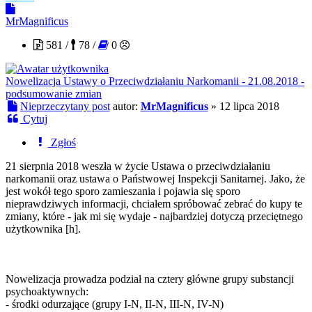
MrMagnificus
581 /
78 /
0
Nowelizacja Ustawy o Przeciwdziałaniu Narkomanii - 21.08.2018 -
podsumowanie zmian
Nieprzeczytany post
autor:
MrMagnificus
»
12 lipca 2018
Cytuj
Zgłoś
21 sierpnia 2018 weszła w życie Ustawa o przeciwdziałaniu
narkomanii oraz ustawa o Państwowej Inspekcji Sanitarnej. Jako, że
jest wokół tego sporo zamieszania i pojawia się sporo
nieprawdziwych informacji, chciałem spróbować zebrać do kupy te
zmiany, które - jak mi się wydaje - najbardziej dotyczą przeciętnego
użytkownika [h].
Nowelizacja prowadza podział na cztery główne grupy substancji
psychoaktywnych:
- środki odurzające (grupy I-N, II-N, III-N, IV-N)