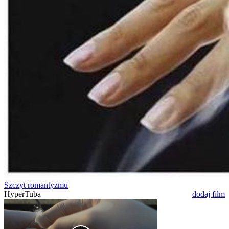
Szczyt romantyzmu
HyperTuba
dodaj film