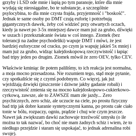
grzyby i LSD ode mnie i łapią po tym paranoje, które dla mnie
wydają się nieosiągalne, bo te substancje, a szczególnie
psylocybina, to dla mnie czysta frajda, przyjemność i "boskość".
Jednak te same osoby po DMT czują euforię i potrzebują
gigantycznych dawek, żeby coś widzieć przy otwartych oczach,
kiedy ja nawet po 3-5x mniejszej dawce mam już za grubo, dźwięki
w uszach i przekształcanie świata w coś innego. Ziomek (bez
tolerancji na żadne psychodeliki) wapuje DMT i mówi, że jest
bardziej euforyczne od cracku, po czym ja wapuję jakieś 5x mniej i
mam już za grubo, widząc kalejdoskopową rzeczywistość i łapiąc
bad tripy jeden po drugim. Ziomek mówił że zero OEV, tylko CEV.
Właściwie kminiąc ile potem paliliśmy, to ich reakcja jest normalna,
a moja mocno przesadzona. Nie rozumiem tego, stąd moje pytanie,
czy spotkaliście się z czymś podobnym. Co więcej, jak już
wjeżdżają dzwięki (piszczenie i dziwne jakby gadanie robali) i
rzeczywistość zmienia się na mocno kalejdoskopowo-cukierkowo-
cyrkową, zawsze, ale to ZAWSZE mam złe jazdy... Zero
psychicznych, zero schiz, ale uczucie na ciele, po prostu fizyczny
bad trip jak dobre karanie syntetycznymi kanna, po prostu całe ciało
tonie w bólu, rozpaczy, ogniu, prądzie i chuj wie czym jeszcze.
Nawet jak zwiększam dawki zachowuje trzeźwość umysłu (o ile
można to tak nazwać, bo choć nie mam żadnych schiz i wiem, że to
niedługo przejdzie i staram się uspokajać, to jednak adrenalina robi
swoje).