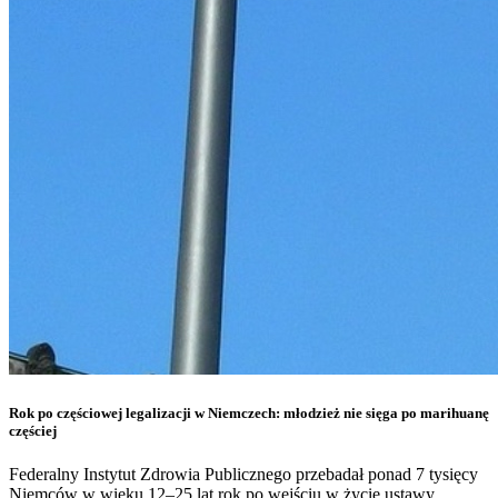
Rok po częściowej legalizacji w Niemczech: młodzież nie sięga po marihuanę
częściej
Federalny Instytut Zdrowia Publicznego przebadał ponad 7 tysięcy
Niemców w wieku 12–25 lat rok po wejściu w życie ustawy