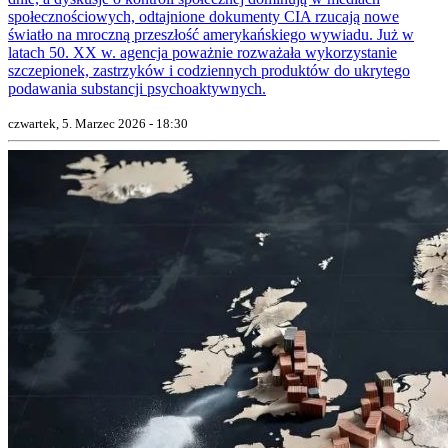
społecznościowych, odtajnione dokumenty CIA rzucają nowe
światło na mroczną przeszłość amerykańskiego wywiadu. Już w
latach 50. XX w. agencja poważnie rozważała wykorzystanie
szczepionek, zastrzyków i codziennych produktów do ukrytego
podawania substancji psychoaktywnych.
czwartek, 5. Marzec 2026 - 18:30