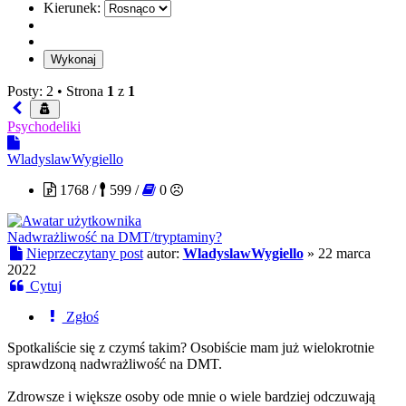
Kierunek:
Posty: 2 •
Strona
1
z
1
Psychodeliki
WladyslawWygiello
1768 /
599 /
0
Nadwrażliwość na DMT/tryptaminy?
Nieprzeczytany post
autor:
WladyslawWygiello
»
22 marca
2022
Cytuj
Zgłoś
Spotkaliście się z czymś takim? Osobiście mam już wielokrotnie
sprawdzoną nadwrażliwość na DMT.
Zdrowsze i większe osoby ode mnie o wiele bardziej odczuwają