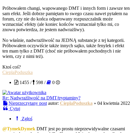
Próbowałem changi, wapowanego DMT i innych form i zawsze ten
sam efekt. Jeśli dobrze pamiętam to swego czasu nawet pytałem na
forum, czy nie do końca odparowany rozpuszczalnik może
wzmacniać efekty (ale koniec końców wzmacniał tylko mi, co
znowu potwierdza, że jestem nadwrażliwy).
No właśnie, nadwrażliwość na JEDNĄ substancje z tej kategorii.
Próbowałem oczywiście także innych sajko, także fenylek i efekt
ten mam tylko z DMT (choć nie próbowałem pochodnych i nie
wiem, czy z nimi też).
Ktoś coś?
CieplaPoduszka
1455 /
598 /
0
Re: Nadwrażliwość na DMT/tryptaminy?
Nieprzeczytany post
autor:
CieplaPoduszka
»
04 kwietnia 2022
Cytuj
Zgłoś
@TymekDymek
DMT jest po prostu nieprzewidywalne czasami