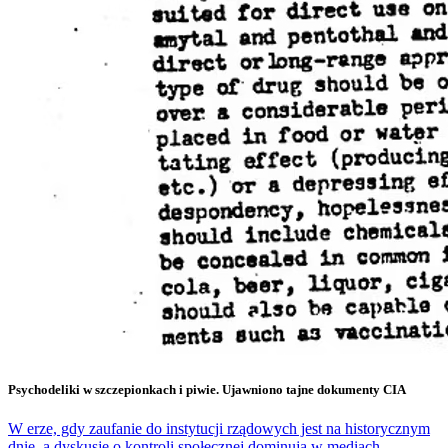
Psychodeliki w szczepionkach i piwie. Ujawniono tajne dokumenty CIA
W erze, gdy zaufanie do instytucji rządowych jest na historycznym
dnie, a dyskusje o kontroli społecznej dominują w mediach