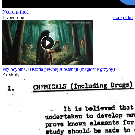
Neurons fired
HyperTuba
dodaj film
Psylocybina. Historia pewnej substancji (magiczne grzyby)
Artykuły