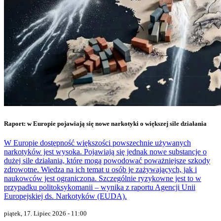
Raport: w Europie pojawiają się nowe narkotyki o większej sile działania
W Europie dostępność większości powszechnie używanych
narkotyków jest wysoka. Pojawiają się jednak nowe substancje o
dużej sile działania, które mogą powodować poważniejsze szkody
zdrowotne. Wiedza na ich temat u osób je zażywających, jak i
naukowców jest ograniczona. Szczególnie ryzykowne jest to w
przypadku politoksykomanii – wynika z raportu Agencji Unii
Europejskiej ds. Narkotyków (EUDA).
piątek, 17. Lipiec 2026 - 11:00