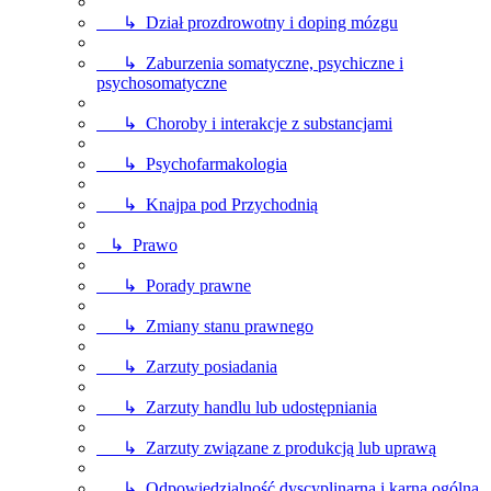
↳ Dział prozdrowotny i doping mózgu
↳ Zaburzenia somatyczne, psychiczne i
psychosomatyczne
↳ Choroby i interakcje z substancjami
↳ Psychofarmakologia
↳ Knajpa pod Przychodnią
↳ Prawo
↳ Porady prawne
↳ Zmiany stanu prawnego
↳ Zarzuty posiadania
↳ Zarzuty handlu lub udostępniania
↳ Zarzuty związane z produkcją lub uprawą
↳ Odpowiedzialność dyscyplinarna i karna ogólna