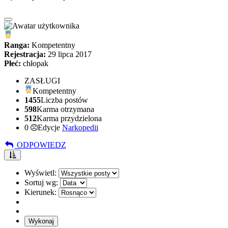
Ranga:
Kompetentny
Rejestracja:
29 lipca 2017
Płeć:
chłopak
ZASŁUGI
Kompetentny
1455
Liczba postów
598
Karma otrzymana
512
Karma przydzielona
0
Edycje
Narkopedii
ODPOWIEDZ
Wyświetl:
Sortuj wg:
Kierunek: