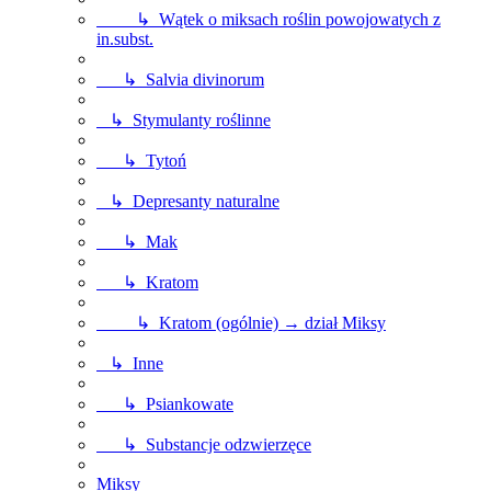
↳ Wątek o miksach roślin powojowatych z
in.subst.
↳ Salvia divinorum
↳ Stymulanty roślinne
↳ Tytoń
↳ Depresanty naturalne
↳ Mak
↳ Kratom
↳ Kratom (ogólnie) → dział Miksy
↳ Inne
↳ Psiankowate
↳ Substancje odzwierzęce
Miksy