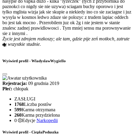
nasypie do vapka duzo - kilka "lyzeczek" (tych z przybornika do
paznokci co nigdy sie nie uzywa) sciagam buchy oporowo i jest
tylko mglista wizja jak sie skupie a niekiedy ino co sie zaciagne i juz
wysyla w kosmos ledwo zdaze sie polozyc z trudem lapiac oddech
bo jest tak mocno . Przerobilem juz ok 2g i nie jestem w stanie
znalesc zadnej prawidlowosci . Tym mniej sensu ma porownywanie
sie z innymi .
Życie jest zdrojem rozkoszy; ale tam, gdzie pije zeń motłoch, zatrute
są wszystkie studnie.
Wyświetl profil - WladyslawWygiello
Rejestracja:
09 grudnia 2019
Płeć:
chłopak
ZASŁUGI
1768
Liczba postów
599
Karma otrzymana
260
Karma przydzielona
0
Edycje
Narkopedii
Wyświetl profil - CieplaPoduszka