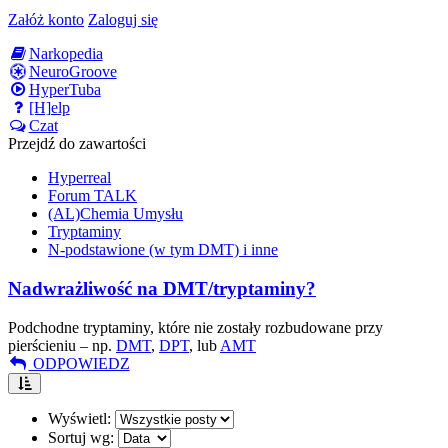
Załóż konto
Zaloguj się
Narkopedia
NeuroGroove
HyperTuba
[H]elp
Czat
Przejdź do zawartości
Hyperreal
Forum TALK
(AL)Chemia Umysłu
Tryptaminy
N-podstawione (w tym DMT) i inne
Nadwrażliwość na DMT/tryptaminy?
Podchodne tryptaminy, które nie zostały rozbudowane przy
pierścieniu – np.
DMT
,
DPT
, lub
AMT
ODPOWIEDZ
Wyświetl:
Sortuj wg: