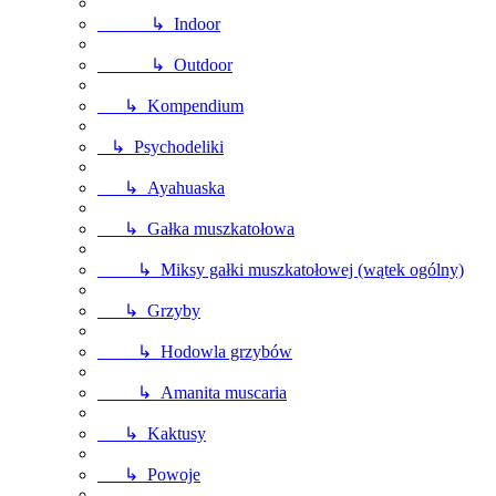
↳ Indoor
↳ Outdoor
↳ Kompendium
↳ Psychodeliki
↳ Ayahuaska
↳ Gałka muszkatołowa
↳ Miksy gałki muszkatołowej (wątek ogólny)
↳ Grzyby
↳ Hodowla grzybów
↳ Amanita muscaria
↳ Kaktusy
↳ Powoje