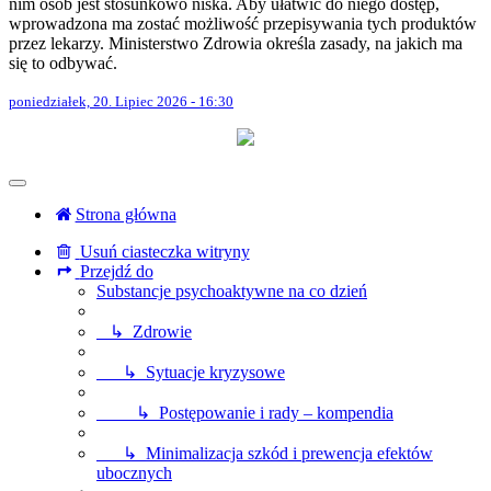
nim osób jest stosunkowo niska. Aby ułatwić do niego dostęp,
wprowadzona ma zostać możliwość przepisywania tych produktów
przez lekarzy. Ministerstwo Zdrowia określa zasady, na jakich ma
się to odbywać.
poniedziałek, 20. Lipiec 2026 - 16:30
Strona główna
Usuń ciasteczka witryny
Przejdź do
Substancje psychoaktywne na co dzień
↳ Zdrowie
↳ Sytuacje kryzysowe
↳ Postępowanie i rady – kompendia
↳ Minimalizacja szkód i prewencja efektów
ubocznych