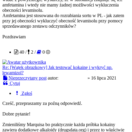
amfetamina i wtedy nie mamy żadnej możliwości wykluczenia
obecności levamisolu.
Amfetamina jest stosowana do rozrabiania sortu w PL - jak zatem
przy jej obecności wykluczyć obecność levamisolu przy pomocy
sprzedawanego zestawu odczynników?
Pozdrawiam
PROtestkiteu
40 /
2 /
0
Re: [Wątek obrazkowy] Jak testować kokainę i wykryć np.
lewamizol?
Nieprzeczytany post
autor:
PROtestkiteu
»
16 lipca 2021
Cytuj
Zgłoś
Cześć, przepraszamy za poźną odpowiedź.
Dobre pytanie!
Zmieniliśmy Marquisa bo praktycznie każda próbka kokainy
zawiera dodatkowe alkaloidy (drugsdata.org) i przez to właściwie