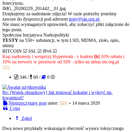
fenecytyna.
IMG_20200229_201442__01.jpg
Dziękujemy za nadesłanie zdjęcia! W razie potrzeby jesteśmy
zawsze do dyspozycji pod adresem
testy@sin.org.pl
.
Nie masz wymaganych uprawnień, aby zobaczyć pliki załączone do
tego posta.
Społeczna Inicjatywa Narkopolityki
TESTY
na 550+ substancji, w tym LSD, MDMA, zioło, opio,
stimsy
BITCOIN ☑ SSL ☑ IPv6 ☑
Kup narkotesty i wesprzyj Hyperreala - z kodem
[h]
10% rabatu i
10% na serwery w prezencie od SIN - tylko na sklep.sin.org.pl
SIN
346 /
60 /
0
Re: [Wątek obrazkowy] Jak testować kokainę i wykryć np.
lewamizol?
Nieprzeczytany post
autor:
SIN
»
14 marca 2020
Cytuj
Zgłoś
Dwa nowe przykłady wskazujące obecność wysoce toksycznego