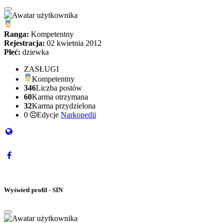
Ranga:
Kompetentny
Rejestracja:
02 kwietnia 2012
Płeć:
dziewka
ZASŁUGI
Kompetentny
346
Liczba postów
60
Karma otrzymana
32
Karma przydzielona
0
Edycje
Narkopedii
Wyświetl profil - SIN