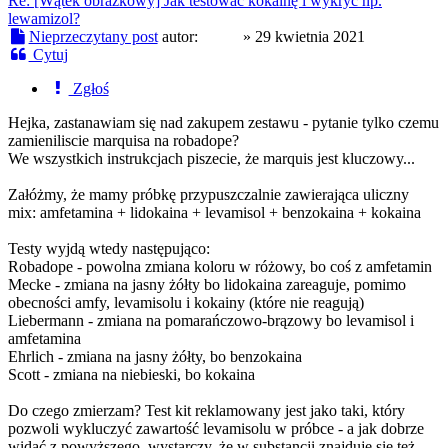
Re: [Wątek obrazkowy] Jak testować kokainę i wykryć np.
lewamizol?
Nieprzeczytany post
autor:
ravez
»
29 kwietnia 2021
Cytuj
Zgłoś
Hejka, zastanawiam się nad zakupem zestawu - pytanie tylko czemu
zamieniliscie marquisa na robadope?
We wszystkich instrukcjach piszecie, że marquis jest kluczowy...
Załóżmy, że mamy próbkę przypuszczalnie zawierająca uliczny
mix: amfetamina + lidokaina + levamisol + benzokaina + kokaina
Testy wyjdą wtedy następująco:
Robadope - powolna zmiana koloru w różowy, bo coś z amfetamin
Mecke - zmiana na jasny żółty bo lidokaina zareaguje, pomimo
obecności amfy, levamisolu i kokainy (które nie reagują)
Liebermann - zmiana na pomarańczowo-brązowy bo levamisol i
amfetamina
Ehrlich - zmiana na jasny żółty, bo benzokaina
Scott - zmiana na niebieski, bo kokaina
Do czego zmierzam? Test kit reklamowany jest jako taki, który
pozwoli wykluczyć zawartość levamisolu w próbce - a jak dobrze
widać z powyższego, wystarczy, że w substancji znajduje się też