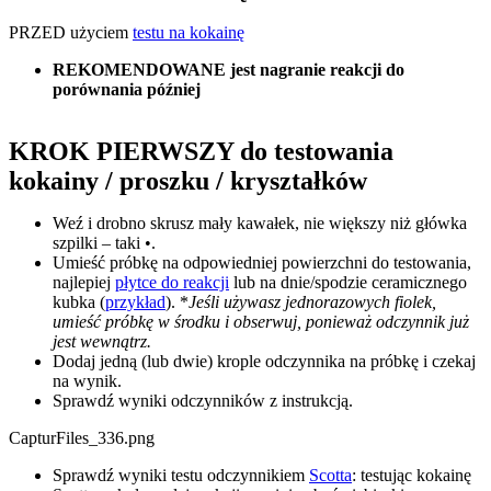
PRZED użyciem
testu na kokainę
REKOMENDOWANE jest nagranie reakcji do
porównania później
KROK PIERWSZY do testowania
kokainy / proszku / kryształków
Weź i drobno skrusz mały kawałek, nie większy niż główka
szpilki – taki •.
Umieść próbkę na odpowiedniej powierzchni do testowania,
najlepiej
płytce do reakcji
lub na dnie/spodzie ceramicznego
kubka (
przykład
). *
Jeśli używasz jednorazowych fiolek,
umieść próbkę w środku i obserwuj, ponieważ odczynnik już
jest wewnątrz.
Dodaj jedną (lub dwie) krople odczynnika na próbkę i czekaj
na wynik.
Sprawdź wyniki odczynników z instrukcją.
CapturFiles_336.png
Sprawdź wyniki testu odczynnikiem
Scotta
: testując kokainę