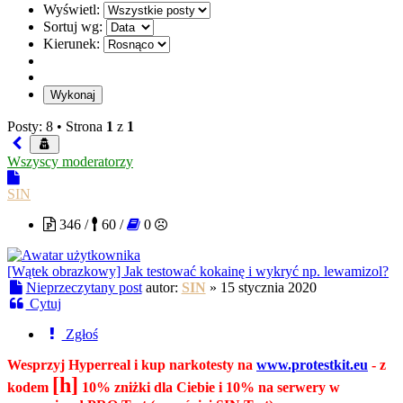
Wyświetl:
Sortuj wg:
Kierunek:
Posty: 8 •
Strona
1
z
1
Wszyscy moderatorzy
SIN
346 /
60 /
0
[Wątek obrazkowy] Jak testować kokainę i wykryć np. lewamizol?
Nieprzeczytany post
autor:
SIN
»
15 stycznia 2020
Cytuj
Zgłoś
Wesprzyj Hyperreal i kup narkotesty na
www.protestkit.eu
- z
[h]
kodem
10% zniżki dla Ciebie i 10% na serwery w