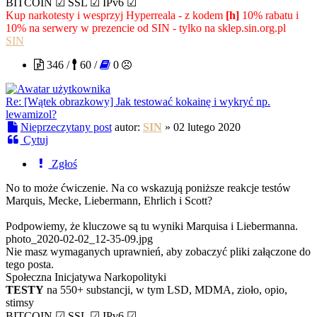
BITCOIN ☑ SSL ☑ IPv6 ☑
Kup narkotesty i wesprzyj Hyperreala - z kodem
[h]
10% rabatu i
10% na serwery w prezencie od SIN - tylko na sklep.sin.org.pl
SIN
346 /
60 /
0
Re: [Wątek obrazkowy] Jak testować kokainę i wykryć np.
lewamizol?
Nieprzeczytany post
autor:
SIN
»
02 lutego 2020
Cytuj
Zgłoś
No to może ćwiczenie. Na co wskazują poniższe reakcje testów
Marquis, Mecke, Liebermann, Ehrlich i Scott?
Podpowiemy, że kluczowe są tu wyniki Marquisa i Liebermanna.
photo_2020-02-02_12-35-09.jpg
Nie masz wymaganych uprawnień, aby zobaczyć pliki załączone do
tego posta.
Społeczna Inicjatywa Narkopolityki
TESTY
na 550+ substancji, w tym LSD, MDMA, zioło, opio,
stimsy
BITCOIN ☑ SSL ☑ IPv6 ☑