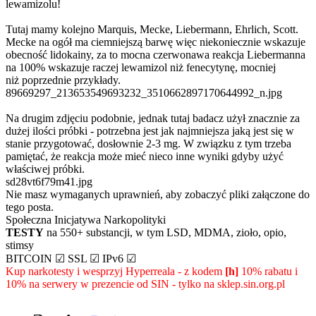
lewamizolu!
Tutaj mamy kolejno Marquis, Mecke, Liebermann, Ehrlich, Scott.
Mecke na ogół ma ciemniejszą barwę więc niekoniecznie wskazuje
obecność lidokainy, za to mocna czerwonawa reakcja Liebermanna
na 100% wskazuje raczej lewamizol niż fenecytynę, mocniej
niż poprzednie przykłady.
89669297_213653549693232_3510662897170644992_n.jpg
Na drugim zdjęciu podobnie, jednak tutaj badacz użył znacznie za
dużej ilości próbki - potrzebna jest jak najmniejsza jaką jest się w
stanie przygotować, dosłownie 2-3 mg. W związku z tym trzeba
pamiętać, że reakcja może mieć nieco inne wyniki gdyby użyć
właściwej próbki.
sd28vt6f79m41.jpg
Nie masz wymaganych uprawnień, aby zobaczyć pliki załączone do
tego posta.
Społeczna Inicjatywa Narkopolityki
TESTY
na 550+ substancji, w tym LSD, MDMA, zioło, opio,
stimsy
BITCOIN ☑ SSL ☑ IPv6 ☑
Kup narkotesty i wesprzyj Hyperreala - z kodem
[h]
10% rabatu i
10% na serwery w prezencie od SIN - tylko na sklep.sin.org.pl
PROtestkiteu