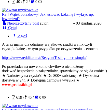
40 /
2 /
0
Re: [Wątek obrazkowy] Jak testować kokainę i wykryć np.
lewamizol?
Nieprzeczytany post
autor:
PROtestkiteu
»
03 grudnia 2020
Cytuj
Zgłoś
A teraz mamy dla odmiany wyjątkowo rzadki wynik czyli
czystą kokainę - w tym przypadku po oczyszczeniu acetonem.
https://www.reddit.com/r/ReagentTesting ... er_simple/
Po przesiadce na nowe konto chwilowo nie możemy
dodawać bezpośrednio załączników, sprawdzimy co się da zrobić :)
★ Narkotesty na czystość ★ Do 800+ substancji ★ Dyskretna
dostawa w 24h ★ Dostępna darmowa wysyłka ★
www.protestkit.pl
ravez
619 /
45 /
0