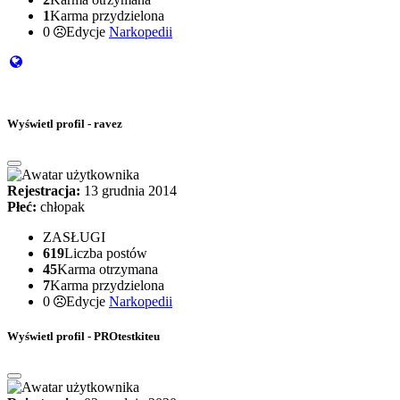
1
Karma przydzielona
0
Edycje
Narkopedii
Wyświetl profil - ravez
Rejestracja:
13 grudnia 2014
Płeć:
chłopak
ZASŁUGI
619
Liczba postów
45
Karma otrzymana
7
Karma przydzielona
0
Edycje
Narkopedii
Wyświetl profil - PROtestkiteu