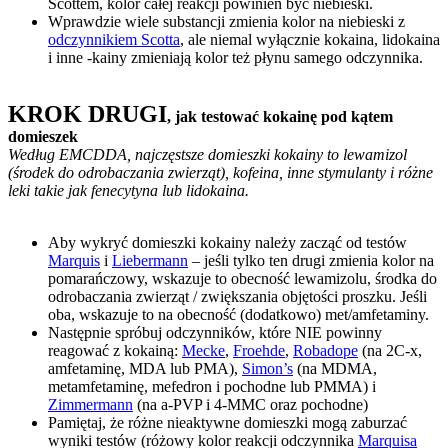
Scottem, kolor całej reakcji powinien być niebieski.
Wprawdzie wiele substancji zmienia kolor na niebieski z
odczynnikiem Scotta
, ale niemal wyłącznie kokaina, lidokaina
i inne -kainy zmieniają kolor też płynu samego odczynnika.
KROK DRUGI
, jak testować kokainę pod kątem
domieszek
Według EMCDDA, najczęstsze domieszki kokainy to lewamizol
(środek do odrobaczania zwierząt), kofeina, inne stymulanty i różne
leki takie jak fenecytyna lub lidokaina.
Aby wykryć domieszki kokainy należy zacząć od testów
Marquis
i
Liebermann
– jeśli tylko ten drugi zmienia kolor na
pomarańczowy, wskazuje to obecność lewamizolu, środka do
odrobaczania zwierząt / zwiększania objętości proszku. Jeśli
oba, wskazuje to na obecność (dodatkowo) met/amfetaminy.
Następnie spróbuj odczynników, które NIE powinny
reagować z kokainą:
Mecke
,
Froehde
,
Robadope
(na 2C-x,
amfetaminę, MDA lub PMA),
Simon’s
(na MDMA,
metamfetaminę, mefedron i pochodne lub PMMA) i
Zimmermann
(na a-PVP i 4-MMC oraz pochodne)
Pamiętaj, że różne nieaktywne domieszki mogą zaburzać
wyniki testów (różowy kolor reakcji odczynnika
Marquisa