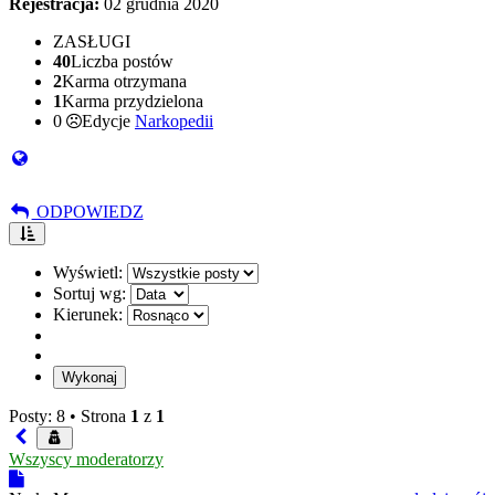
Rejestracja:
02 grudnia 2020
ZASŁUGI
40
Liczba postów
2
Karma otrzymana
1
Karma przydzielona
0
Edycje
Narkopedii
ODPOWIEDZ
Wyświetl:
Sortuj wg:
Kierunek:
Posty: 8 •
Strona
1
z
1
Wszyscy moderatorzy