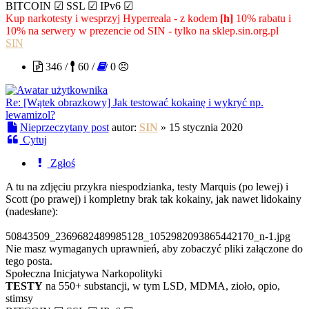
BITCOIN ☑ SSL ☑ IPv6 ☑
Kup narkotesty i wesprzyj Hyperreala - z kodem
[h]
10% rabatu i
10% na serwery w prezencie od SIN - tylko na sklep.sin.org.pl
SIN
346 /
60 /
0
Re: [Wątek obrazkowy] Jak testować kokainę i wykryć np.
lewamizol?
Nieprzeczytany post
autor:
SIN
»
15 stycznia 2020
Cytuj
Zgłoś
A tu na zdjęciu przykra niespodzianka, testy Marquis (po lewej) i
Scott (po prawej) i kompletny brak tak kokainy, jak nawet lidokainy
(nadesłane):
50843509_2369682489985128_1052982093865442170_n-1.jpg
Nie masz wymaganych uprawnień, aby zobaczyć pliki załączone do
tego posta.
Społeczna Inicjatywa Narkopolityki
TESTY
na 550+ substancji, w tym LSD, MDMA, zioło, opio,
stimsy