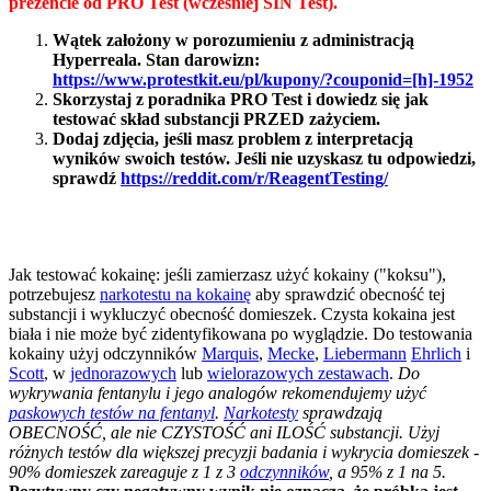
prezencie od PRO Test (wcześniej SIN Test).
Wątek założony w porozumieniu z administracją
Hyperreala. Stan darowizn:
https://www.protestkit.eu/pl/kupony/?couponid=[h]-1952
Skorzystaj z poradnika PRO Test i dowiedz się jak
testować skład substancji PRZED zażyciem.
Dodaj zdjęcia, jeśli masz problem z interpretacją
wyników swoich testów. Jeśli nie uzyskasz tu odpowiedzi,
sprawdź
https://reddit.com/r/ReagentTesting/
Jak testować kokainę: jeśli zamierzasz użyć kokainy ("koksu"),
potrzebujesz
narkotestu na kokainę
aby sprawdzić obecność tej
substancji i wykluczyć obecność domieszek. Czysta kokaina jest
biała i nie może być zidentyfikowana po wyglądzie. Do testowania
kokainy użyj odczynników
Marquis
,
Mecke
,
Liebermann
Ehrlich
i
Scott
, w
jednorazowych
lub
wielorazowych zestawach
.
Do
wykrywania fentanylu i jego analogów rekomendujemy użyć
paskowych testów na fentanyl
.
Narkotesty
sprawdzają
OBECNOŚĆ, ale nie CZYSTOŚĆ ani ILOŚĆ substancji. Użyj
różnych testów dla większej precyzji badania i wykrycia domieszek -
90% domieszek zareaguje z 1 z 3
odczynników
, a 95% z 1 na 5.