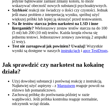
jedynie bąblowanie zamiast zmiany koloru, to może
wskazywać obecność nowych substancji psychoaktywnych.
Szybkość
reakcji nie świadczy o ilości czy czystości. Jednak
jeśli masz problem z interpretacją wyniku, spróbuj użyć
większej próbki lub lepiej ją skruszyć przed testowaniem.
Na ile testów starcza jeden narkotest na LSD i inne
lizergamidy?
Wielorazowy zestaw testów starcza na do 100
(5 ml) lub 200 (10 ml) testów. Każda kropla równa się
jednemu testowi. Jednorazowe zestawy zawierają 2 ampułki
(2 testy).
Test nie zareagował jak powinien? Uważaj!
Wszystkie
wyniki są dostępne w naszych
instrukcjach
i
apce TestDrugs
.
Jak sprawdzić czy narkotest na kokainę
działa?
Użyj dowolnej substancji i porównaj reakcję z instrukcją.
Najłatwiej użyć aspiryny - z
Marquisem
reaguje powoli na
różowo lub pomarańczowo.
Zachowaj próbkę do porównania później w razie
wątpliwości. Jeśli próbka kontrolna reaguje normalnie,
odczynnik wciąż działa.