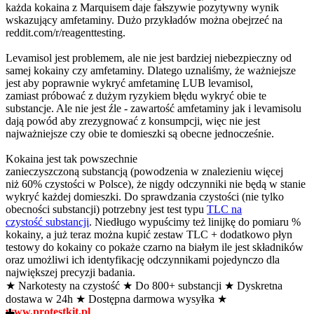
każda kokaina z Marquisem daje fałszywie pozytywny wynik
wskazujący amfetaminy. Dużo przykładów można obejrzeć na
reddit.com/r/reagenttesting.
Levamisol jest problemem, ale nie jest bardziej niebezpieczny od
samej kokainy czy amfetaminy. Dlatego uznaliśmy, że ważniejsze
jest aby poprawnie wykryć amfetaminę LUB levamisol,
zamiast próbować z dużym ryzykiem błędu wykryć obie te
substancje. Ale nie jest źle - zawartość amfetaminy jak i levamisolu
dają powód aby zrezygnować z konsumpcji, więc nie jest
najważniejsze czy obie te domieszki są obecne jednocześnie.
Kokaina jest tak powszechnie
zanieczyszczoną substancją (powodzenia w znalezieniu więcej
niż 60% czystości w Polsce), że nigdy odczynniki nie będą w stanie
wykryć każdej domieszki. Do sprawdzania czystości (nie tylko
obecności substancji) potrzebny jest test typu
TLC na
czystość substancji
. Niedługo wypuścimy też linijkę do pomiaru %
kokainy, a już teraz można kupić zestaw TLC + dodatkowo płyn
testowy do kokainy co pokaże czarno na białym ile jest składników
oraz umożliwi ich identyfikację odczynnikami pojedynczo dla
największej precyzji badania.
★ Narkotesty na czystość ★ Do 800+ substancji ★ Dyskretna
dostawa w 24h ★ Dostępna darmowa wysyłka ★
www.protestkit.pl