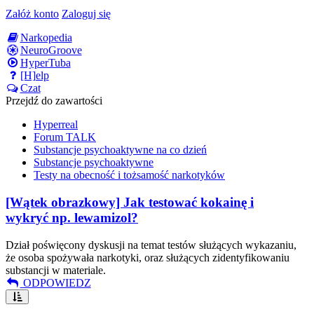
Załóż konto
Zaloguj się
Narkopedia
NeuroGroove
HyperTuba
[H]elp
Czat
Przejdź do zawartości
Hyperreal
Forum TALK
Substancje psychoaktywne na co dzień
Substancje psychoaktywne
Testy na obecność i tożsamość narkotyków
[Wątek obrazkowy] Jak testować kokainę i
wykryć np. lewamizol?
Dział poświęcony dyskusji na temat testów służących wykazaniu,
że osoba spożywała narkotyki, oraz służących zidentyfikowaniu
substancji w materiale.
ODPOWIEDZ