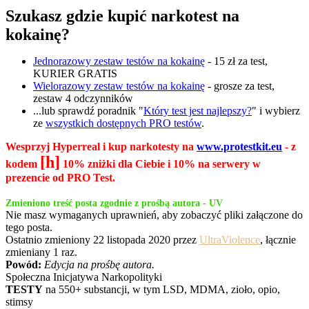
Szukasz gdzie kupić narkotest na
kokainę?
Jednorazowy zestaw testów na kokainę
- 15 zł za test,
KURIER GRATIS
Wielorazowy zestaw testów na kokainę
- grosze za test,
zestaw 4 odczynników
...lub sprawdź poradnik "
Który test jest najlepszy?
" i wybierz
ze
wszystkich dostępnych PRO testów
.
Wesprzyj Hyperreal i kup narkotesty na
www.protestkit.eu
- z
[h]
kodem
10% zniżki dla Ciebie i 10% na serwery w
prezencie od PRO Test.
Zmieniono treść posta zgodnie z prośbą autora - UV
Nie masz wymaganych uprawnień, aby zobaczyć pliki załączone do
tego posta.
Ostatnio zmieniony 22 listopada 2020 przez
UltraViolence
, łącznie
zmieniany 1 raz.
Powód:
Edycja na prośbę autora.
Społeczna Inicjatywa Narkopolityki
TESTY
na 550+ substancji, w tym LSD, MDMA, zioło, opio,
stimsy