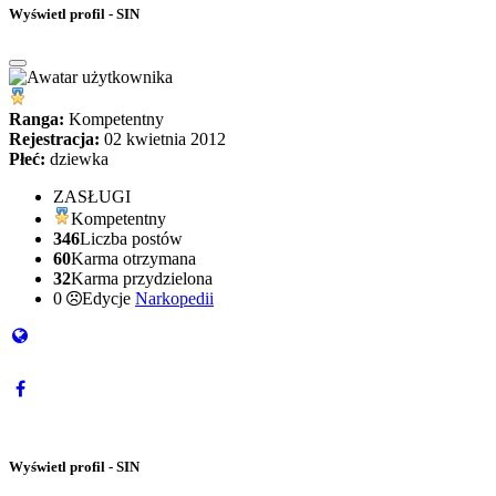
Wyświetl profil - SIN
Ranga:
Kompetentny
Rejestracja:
02 kwietnia 2012
Płeć:
dziewka
ZASŁUGI
Kompetentny
346
Liczba postów
60
Karma otrzymana
32
Karma przydzielona
0
Edycje
Narkopedii
Wyświetl profil - SIN