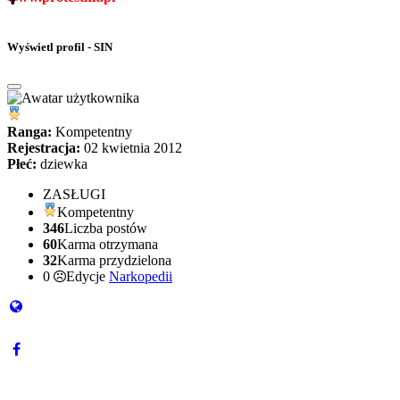
Wyświetl profil - SIN
Ranga:
Kompetentny
Rejestracja:
02 kwietnia 2012
Płeć:
dziewka
ZASŁUGI
Kompetentny
346
Liczba postów
60
Karma otrzymana
32
Karma przydzielona
0
Edycje
Narkopedii