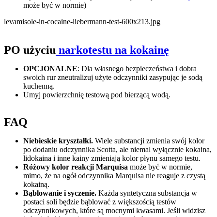
może być w normie)
levamisole-in-cocaine-liebermann-test-600x213.jpg
PO użyciu
narkotestu na kokainę
OPCJONALNE
: Dla własnego bezpieczeństwa i dobra
swoich rur zneutralizuj użyte odczynniki zasypując je sodą
kuchenną.
Umyj powierzchnię testową pod bierzącą wodą.
FAQ
Niebieskie kryształki.
Wiele substancji zmienia swój kolor
po dodaniu odczynnika Scotta, ale niemal wyłącznie kokaina,
lidokaina i inne kainy zmieniają kolor płynu samego testu.
Różowy kolor reakcji Marquisa
może być w normie,
mimo, że na ogół odczynnika Marquisa nie reaguje z czystą
kokainą.
Bąblowanie i syczenie.
Każda syntetyczna substancja w
postaci soli będzie bąblować z większością testów
odczynnikowych, które są mocnymi kwasami. Jeśli widzisz