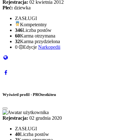
Rejestracja:
02 kwietnia 2012
Płeć:
dziewka
ZASŁUGI
Kompetentny
346
Liczba postów
60
Karma otrzymana
32
Karma przydzielona
0
Edycje
Narkopedii
Wyświetl profil - PROtestkiteu
Rejestracja:
02 grudnia 2020
ZASŁUGI
40
Liczba postów
2
Karma otrzymana