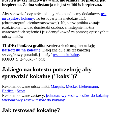
Pozytywny czy negatywny wynik nie oznacza, że próbka jest
bezpieczna. Żadna substancja nie jest w 100% bezpieczna.
Aby sprawdzić czystość kokainy rekomendujemy dodatkowy
test
na czystość kokainy
. To test oparty na metodzie TLC
(chromatografii cienkowarstwowej). Najpierw próbka zostaje
rozdzielona i widać domieszki osobno, a następnie można
oszacować ich stężenie i je zidentyfikować za pomocą opisanych tu
odczynników.
TL;DR: Poniższa grafika zawiera skróconą instrukcję
narkotestu na kokainę
. Dalej znajduje się też bardziej
szczegółowy poradnik jak użyć
testu na kokainę
.
KOKO_5_2-400x874.png
Jakiego narkotestu potrzebuję aby
sprawdzić kokainę ("koks")?
Rekomendowane odczynniki:
Marquis
,
Mecke
,
Liebermann
,
Ehrlich
i
Scott
.
Rekomendowane zestawy:
jednorazowy zestaw testów do kokainy
,
wielorazowy zestaw testów do kokainy
Jak testować kokainę?