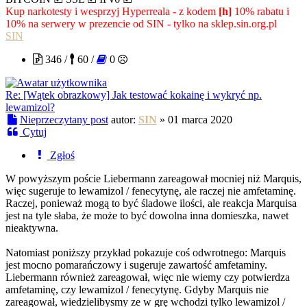
Kup narkotesty i wesprzyj Hyperreala - z kodem
[h]
10% rabatu i
10% na serwery w prezencie od SIN - tylko na sklep.sin.org.pl
SIN
346 /
60 /
0
Re: [Wątek obrazkowy] Jak testować kokainę i wykryć np.
lewamizol?
Nieprzeczytany post
autor:
SIN
»
01 marca 2020
Cytuj
Zgłoś
W powyższym poście Liebermann zareagował mocniej niż Marquis,
więc sugeruje to lewamizol / fenecytynę, ale raczej nie amfetaminę.
Raczej, ponieważ mogą to być śladowe ilości, ale reakcja Marquisa
jest na tyle słaba, że może to być dowolna inna domieszka, nawet
nieaktywna.
Natomiast poniższy przykład pokazuje coś odwrotnego: Marquis
jest mocno pomarańczowy i sugeruje zawartość amfetaminy.
Liebermann również zareagował, więc nie wiemy czy potwierdza
amfetaminę, czy lewamizol / fenecytynę. Gdyby Marquis nie
zareagował, wiedzielibysmy ze w grę wchodzi tylko lewamizol /