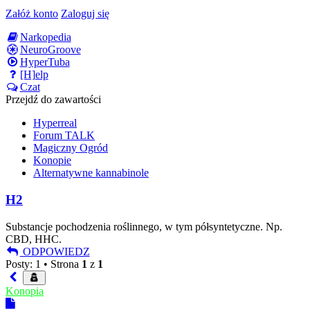
Załóż konto
Zaloguj się
Narkopedia
NeuroGroove
HyperTuba
[H]elp
Czat
Przejdź do zawartości
Hyperreal
Forum TALK
Magiczny Ogród
Konopie
Alternatywne kannabinole
H2
Substancje pochodzenia roślinnego, w tym półsyntetyczne. Np.
CBD, HHC.
ODPOWIEDZ
Posty: 1 •
Strona
1
z
1
Konopia