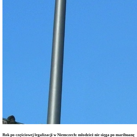
Rok po częściowej legalizacji w Niemczech: młodzież nie sięga po marihuanę