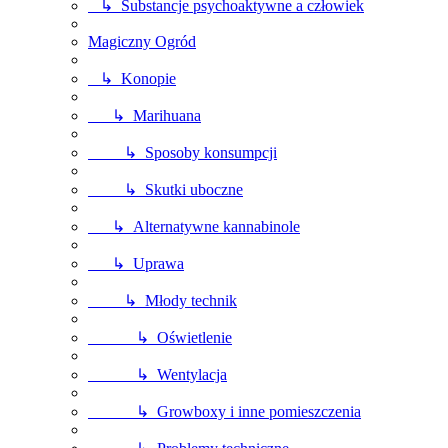
↳ Substancje psychoaktywne a człowiek
Magiczny Ogród
↳ Konopie
↳ Marihuana
↳ Sposoby konsumpcji
↳ Skutki uboczne
↳ Alternatywne kannabinole
↳ Uprawa
↳ Młody technik
↳ Oświetlenie
↳ Wentylacja
↳ Growboxy i inne pomieszczenia