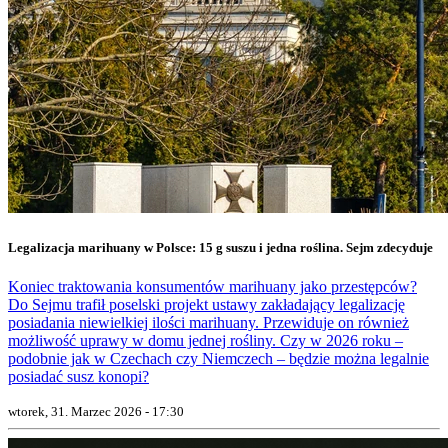
Legalizacja marihuany w Polsce: 15 g suszu i jedna roślina. Sejm zdecyduje
Koniec traktowania konsumentów marihuany jako przestępców?
Do Sejmu trafił poselski projekt ustawy zakładający legalizację
posiadania niewielkiej ilości marihuany. Przewiduje on również
możliwość uprawy w domu jednej rośliny. Czy w 2026 roku –
podobnie jak w Czechach czy Niemczech – będzie można legalnie
posiadać susz konopi?
wtorek, 31. Marzec 2026 - 17:30