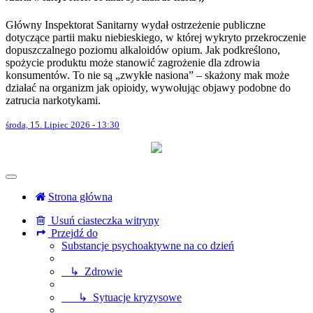
Główny Inspektorat Sanitarny wydał ostrzeżenie publiczne
dotyczące partii maku niebieskiego, w której wykryto przekroczenie
dopuszczalnego poziomu alkaloidów opium. Jak podkreślono,
spożycie produktu może stanowić zagrożenie dla zdrowia
konsumentów. To nie są „zwykłe nasiona” – skażony mak może
działać na organizm jak opioidy, wywołując objawy podobne do
zatrucia narkotykami.
środa, 15. Lipiec 2026 - 13:30
Strona główna
Usuń ciasteczka witryny
Przejdź do
Substancje psychoaktywne na co dzień
↳ Zdrowie
↳ Sytuacje kryzysowe