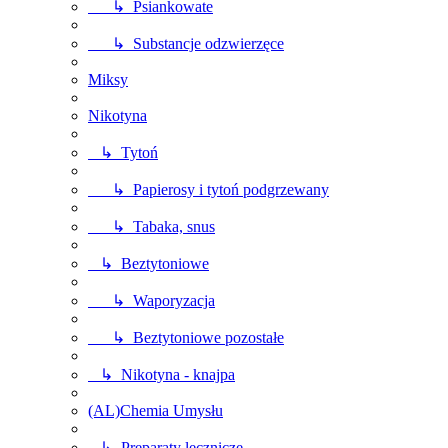
↳ Psiankowate
↳ Substancje odzwierzęce
Miksy
Nikotyna
↳ Tytoń
↳ Papierosy i tytoń podgrzewany
↳ Tabaka, snus
↳ Beztytoniowe
↳ Waporyzacja
↳ Beztytoniowe pozostałe
↳ Nikotyna - knajpa
(AL)Chemia Umysłu
↳ Preparaty lecznicze