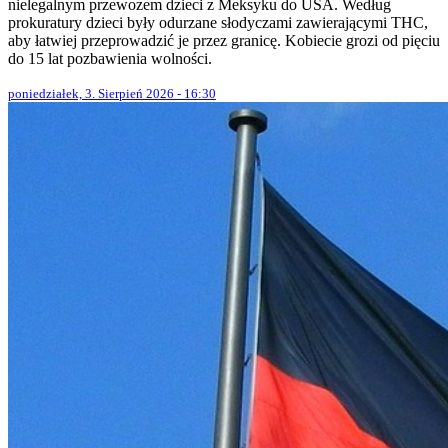
nielegalnym przewozem dzieci z Meksyku do USA. Według
prokuratury dzieci były odurzane słodyczami zawierającymi THC,
aby łatwiej przeprowadzić je przez granicę. Kobiecie grozi od pięciu
do 15 lat pozbawienia wolności.
poniedziałek, 3. Sierpień 2026 - 16:30