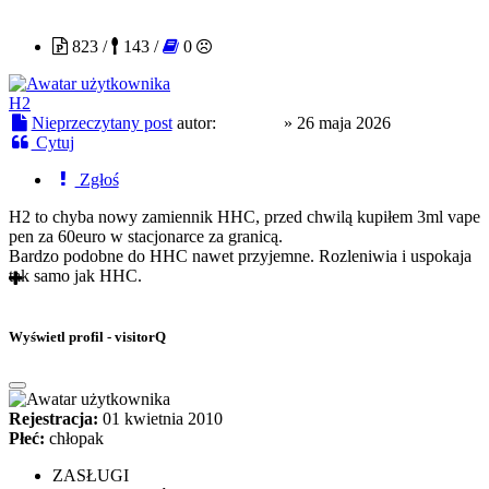
visitorQ
823 /
143 /
0
H2
Nieprzeczytany post
autor:
visitorQ
»
26 maja 2026
Cytuj
Zgłoś
H2 to chyba nowy zamiennik HHC, przed chwilą kupiłem 3ml vape
pen za 60euro w stacjonarce za granicą.
Bardzo podobne do HHC nawet przyjemne. Rozleniwia i uspokaja
tak samo jak HHC.
Wyświetl profil - visitorQ
Rejestracja:
01 kwietnia 2010
Płeć:
chłopak
ZASŁUGI