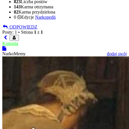
823
Liczba postów
143
Karma otrzymana
82
Karma przydzielona
0
Edycje
Narkopedii
ODPOWIEDZ
Posty: 1 •
Strona
1
z
1
Konopia
NarkoMemy
dodaj swój