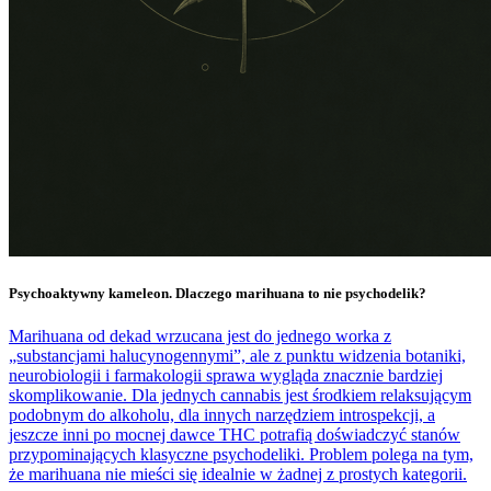
Psychoaktywny kameleon. Dlaczego marihuana to nie psychodelik?
Marihuana od dekad wrzucana jest do jednego worka z
„substancjami halucynogennymi”, ale z punktu widzenia botaniki,
neurobiologii i farmakologii sprawa wygląda znacznie bardziej
skomplikowanie. Dla jednych cannabis jest środkiem relaksującym
podobnym do alkoholu, dla innych narzędziem introspekcji, a
jeszcze inni po mocnej dawce THC potrafią doświadczyć stanów
przypominających klasyczne psychodeliki. Problem polega na tym,
że marihuana nie mieści się idealnie w żadnej z prostych kategorii.