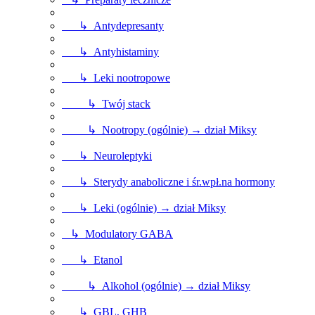
↳ Antydepresanty
↳ Antyhistaminy
↳ Leki nootropowe
↳ Twój stack
↳ Nootropy (ogólnie) → dział Miksy
↳ Neuroleptyki
↳ Sterydy anaboliczne i śr.wpł.na hormony
↳ Leki (ogólnie) → dział Miksy
↳ Modulatory GABA
↳ Etanol
↳ Alkohol (ogólnie) → dział Miksy
↳ GBL, GHB