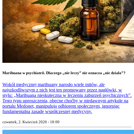
Marihuana w psychiatrii. Dlaczego „nie leczy” nie oznacza „nie działa”?
Wokół medycznej marihuany narosło wiele mitów, ale
najszkodliwszym z nich jest ten promowany przez nagłówki, w
stylu: „Marihuana nieskuteczna w leczeniu zaburzeń psychicznych”.
Tego typu uproszczenia, obecne choćby w niedawnym artykule na
portalu Medonet, manipulują odbiorem społecznym, ignorując
fundamentalną zasadę współczesnej medycyny.
czwartek, 2. Kwiecień 2026 - 18:00