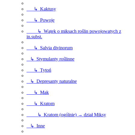
↳ Kaktusy
↳ Powoje
↳ Wątek o miksach roślin powojowatych z
in.subst.
↳ Salvia divinorum
↳ Stymulanty roślinne
↳ Tytoń
↳ Depresanty naturalne
↳ Mak
↳ Kratom
↳ Kratom (ogólnie) → dział Miksy
↳ Inne