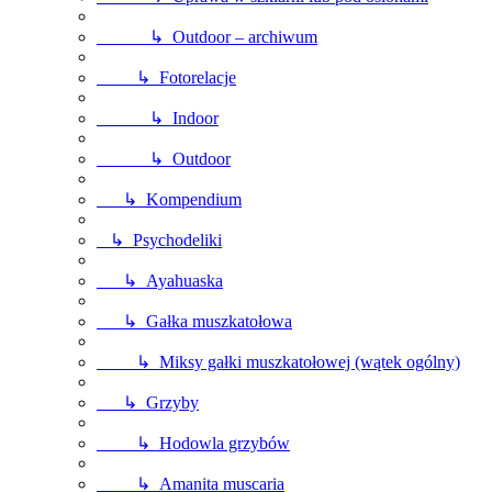
↳ Outdoor – archiwum
↳ Fotorelacje
↳ Indoor
↳ Outdoor
↳ Kompendium
↳ Psychodeliki
↳ Ayahuaska
↳ Gałka muszkatołowa
↳ Miksy gałki muszkatołowej (wątek ogólny)
↳ Grzyby
↳ Hodowla grzybów
↳ Amanita muscaria