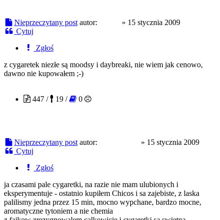
Nieprzeczytany post
autor:
Zieleń
»
15 stycznia 2009
Cytuj
Zgłoś
z cygaretek niezłe są moodsy i daybreaki, nie wiem jak cenowo,
dawno nie kupowałem ;-)
electrofreak
447 /
19 /
0
Nieprzeczytany post
autor:
electrofreak
»
15 stycznia 2009
Cytuj
Zgłoś
ja czasami pale cygaretki, na razie nie mam ulubionych i
eksperymentuje - ostatnio kupiłem Chicos i sa zajebiste, z laska
palilismy jedna przez 15 min, mocno wypchane, bardzo mocne,
aromatyczne tytoniem a nie chemia
z fajkow zrezygnowalem calkowicie i cygaretki sa swietna