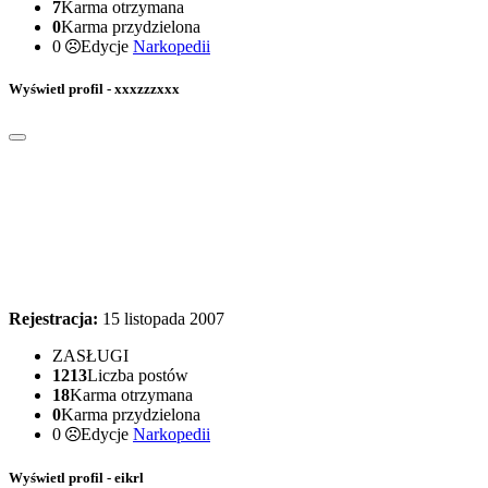
7
Karma otrzymana
0
Karma przydzielona
0
Edycje
Narkopedii
Wyświetl profil - xxxzzzxxx
Rejestracja:
15 listopada 2007
ZASŁUGI
1213
Liczba postów
18
Karma otrzymana
0
Karma przydzielona
0
Edycje
Narkopedii
Wyświetl profil - eikrl