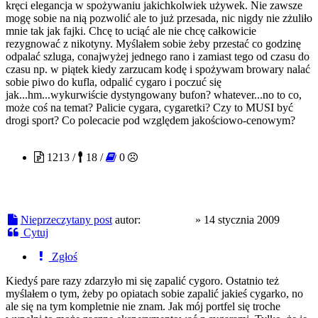
kręci elegancja w spożywaniu jakichkolwiek używek. Nie zawsze
mogę sobie na nią pozwolić ale to już przesada, nic nigdy nie zżuliło
mnie tak jak fajki. Chcę to uciąć ale nie chcę całkowicie
rezygnować z nikotyny. Myślałem sobie żeby przestać co godzinę
odpalać szluga, conajwyżej jednego rano i zamiast tego od czasu do
czasu np. w piątek kiedy zarzucam kodę i spożywam browary nalać
sobie piwo do kufla, odpalić cygaro i poczuć się
jak...hm...wykurwiście dystyngowany bufon? whatever...no to co,
może coś na temat? Palicie cygara, cygaretki? Czy to MUSI być
drogi sport? Co polecacie pod względem jakościowo-cenowym?
xxxzzzxxx
1213 /
18 /
0
Nieprzeczytany post
autor:
xxxzzzxxx
»
14 stycznia 2009
Cytuj
Zgłoś
Kiedyś pare razy zdarzyło mi się zapalić cygoro. Ostatnio też
myślałem o tym, żeby po opiatach sobie zapalić jakieś cygarko, no
ale się na tym kompletnie nie znam. Jak mój portfel się troche