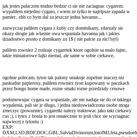
jak jestes palaczem trudno bedzie ci sie nie zaciagnac cygarem.
wypalilem niejedno cygaro, i wiem ze tylko te najelpsze zapada w
pamiec, ehh co bym dal za jeszcze jedna havanne...
zazwyczaj palilem cygara z kuby czy dominikany, zdarzaly sie
okazy drogie jak wlasnie owa wspaniala havanna jak i jakies
dziadostwo prosto z domikany za 1$ ( nie palcie za nic!!syf)
palilem rowniez 2 rodzaje cygaretek ktore ogolnie sa malo fajne,
takie miniatorowe fajki niemal, ale same w sobie ciekawe,
ogolnie polecam, tyton tak palony smakuje zupelnie inaczej niz
paskudne papierosy, palilem rowniez tyon kupowany w paczkach
przez bongo home made, rozne smaki rozne przedzialy cenowe
podumowujac cygara sa wspaniale, ale nie nadaja sie do ot takiego
wypalenia, pali sie je dlugo, i jedna niedoswiadczona osobe moga
zmeczyc (powaznie), cygaretki nalezy traktowac jako taki ciekawy
cus ;), i tytex z bonia to jest ostatecznie to jesli chce sie wyciagnac
najwiecej z tytoniu :)
EXP:
DXM,LSD,BDF,DOC,GBL,SalviaDivinorum,lotofMJ,feta,pseudoefedry