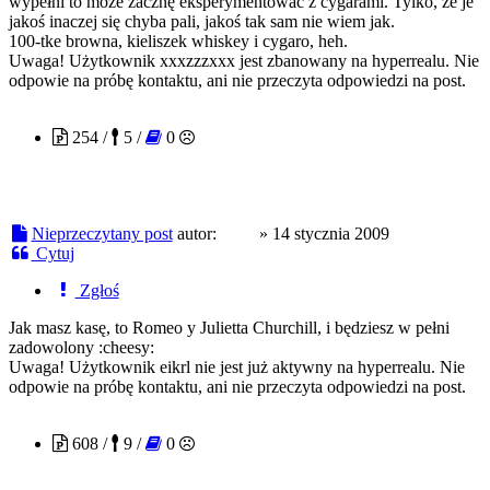
wypełni to może zacznę eksperymentować z cygarami. Tylko, że je
jakoś inaczej się chyba pali, jakoś tak sam nie wiem jak.
100-tke browna, kieliszek whiskey i cygaro, heh.
Uwaga! Użytkownik xxxzzzxxx jest zbanowany na hyperrealu. Nie
odpowie na próbę kontaktu, ani nie przeczyta odpowiedzi na post.
eikrl
254 /
5 /
0
Nieprzeczytany post
autor:
eikrl
»
14 stycznia 2009
Cytuj
Zgłoś
Jak masz kasę, to Romeo y Julietta Churchill, i będziesz w pełni
zadowolony :cheesy:
Uwaga! Użytkownik eikrl nie jest już aktywny na hyperrealu. Nie
odpowie na próbę kontaktu, ani nie przeczyta odpowiedzi na post.
Zieleń
608 /
9 /
0