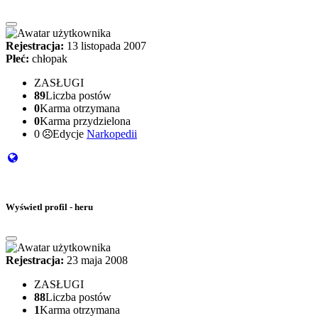
Rejestracja:
13 listopada 2007
Płeć:
chłopak
ZASŁUGI
89
Liczba postów
0
Karma otrzymana
0
Karma przydzielona
0
Edycje
Narkopedii
Wyświetl profil - heru
Rejestracja:
23 maja 2008
ZASŁUGI
88
Liczba postów
1
Karma otrzymana