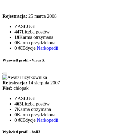
Rejestracja:
25 marca 2008
ZASŁUGI
447
Liczba postów
19
Karma otrzymana
0
Karma przydzielona
0
Edycje
Narkopedii
Wyświetl profil - Virus X
Rejestracja:
14 sierpnia 2007
Płeć:
chłopak
ZASŁUGI
463
Liczba postów
7
Karma otrzymana
0
Karma przydzielona
0
Edycje
Narkopedii
Wyświetl profil - holi3