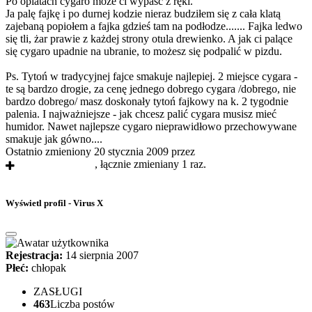
Po opiatach cygaro może ci wypaść z ręki.
Ja palę fajkę i po durnej kodzie nieraz budziłem się z cała klatą
zajebaną popiołem a fajka gdzieś tam na podłodze....... Fajka ledwo
się tli, żar prawie z każdej strony otula drewienko. A jak ci palące
się cygaro upadnie na ubranie, to możesz się podpalić w pizdu.
Ps. Tytoń w tradycyjnej fajce smakuje najlepiej. 2 miejsce cygara -
te są bardzo drogie, za cenę jednego dobrego cygara /dobrego, nie
bardzo dobrego/ masz doskonały tytoń fajkowy na k. 2 tygodnie
palenia. I najważniejsze - jak chcesz palić cygara musisz mieć
humidor. Nawet najlepsze cygaro nieprawidłowo przechowywane
smakuje jak gówno....
Ostatnio zmieniony 20 stycznia 2009 przez
Der neue
Rauschstoffbenutzer
, łącznie zmieniany 1 raz.
Wyświetl profil - Virus X
Rejestracja:
14 sierpnia 2007
Płeć:
chłopak
ZASŁUGI
463
Liczba postów