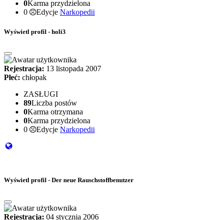
0
Karma przydzielona
0
Edycje
Narkopedii
Wyświetl profil - holi3
Rejestracja:
13 listopada 2007
Płeć:
chłopak
ZASŁUGI
89
Liczba postów
0
Karma otrzymana
0
Karma przydzielona
0
Edycje
Narkopedii
Wyświetl profil - Der neue Rauschstoffbenutzer
Rejestracja:
04 stycznia 2006