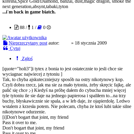
kofeina,Spice Gold/Diamond, banzai, dust,magic dragon, smoke the
next generation,absynt,tabaki,tyton
...i`m back in game biatch.
heru
88 /
1 /
0
Nieprzeczytany post
autor:
heru
»
18 stycznia 2009
Cytuj
Zgłoś
[quote="holi3"]i tytex z bonia to jest ostatecznie to jesli chce sie
wyciagnac najwiecej z tytoniu ]
Tak, to chyba ajskuteczniejszy sposób na ostry nikotynowy kop.
Czyli dobra rzecz, jak ma sie za mało tytoniu, żeby skręcic fajkę, ale
palić się chce ;-) Kiedyś na próbę dałem do cybucha mniej więcej
tyle tytoniu ile sie daje na jednego papierosa i spaliłem to...na trzy
buchy, błyskawicznie sie spala, a w leb daje, że ojapierdolę. Ledwo
wstalem z krzesła potem. Nie polecam, chyba że ktoś lubi takie silne
nikotynowe odurzenie.
[i]Don't bogart that joint, my friend
Pass it over to me.
Don't bogart that joint, my friend
Pass it over to me.