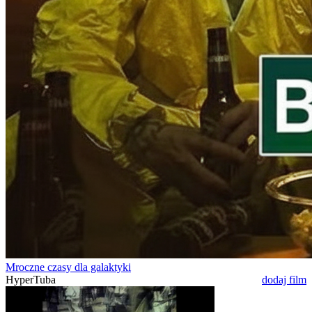
Mroczne czasy dla galaktyki
HyperTuba
dodaj film