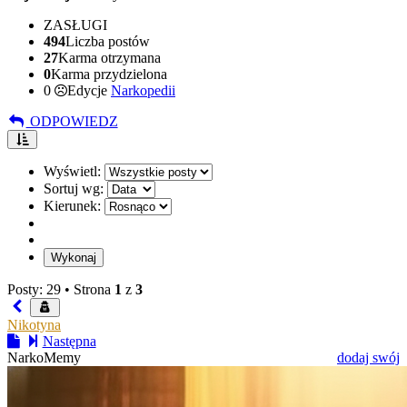
ZASŁUGI
494
Liczba postów
27
Karma otrzymana
0
Karma przydzielona
0
Edycje
Narkopedii
ODPOWIEDZ
Wyświetl:
Sortuj wg:
Kierunek:
Posty: 29 •
Strona
1
z
3
Nikotyna
Następna
NarkoMemy
dodaj swój