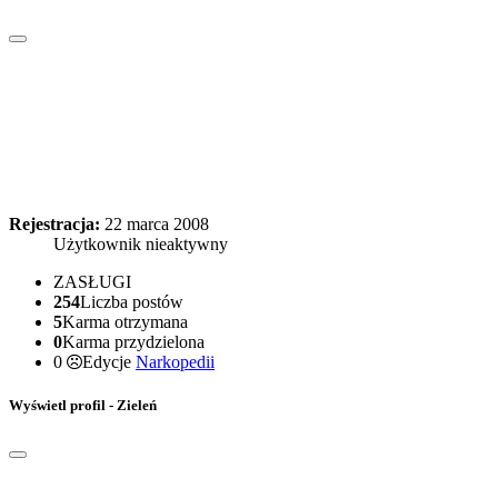
Rejestracja:
22 marca 2008
Użytkownik nieaktywny
ZASŁUGI
254
Liczba postów
5
Karma otrzymana
0
Karma przydzielona
0
Edycje
Narkopedii
Wyświetl profil - Zieleń