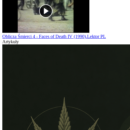
Oblicza Śmierci 4 - Faces of Death IV (1990).Lektor PL
Artykuły