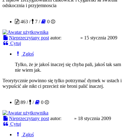
odskocznia i przyjemnoscia
Virus X
463 /
7 /
0
Nieprzeczytany post
autor:
Virus X
»
15 stycznia 2009
Cytuj
Zgłoś
Tylko, że je jakoś inaczej się chyba pali, jakoś tak sam
nie wiem jak.
Teorytycznie powinno się tylko potrzymać dymek w ustach i
wypuścić ale nikt ci przecież nie broni palić inaczej.
holi3
89 /
/
0
Nieprzeczytany post
autor:
holi3
»
18 stycznia 2009
Cytuj
Zgłoś