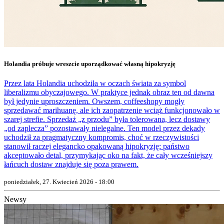
Holandia próbuje wreszcie uporządkować własną hipokryzję
Przez lata Holandia uchodziła w oczach świata za symbol
liberalizmu obyczajowego. W praktyce jednak obraz ten od dawna
był jedynie uproszczeniem. Owszem, coffeeshopy mogły
sprzedawać marihuanę, ale ich zaopatrzenie wciąż funkcjonowało w
szarej strefie. Sprzedaż „z przodu” była tolerowana, lecz dostawy
„od zaplecza” pozostawały nielegalne. Ten model przez dekady
uchodził za pragmatyczny kompromis, choć w rzeczywistości
stanowił raczej elegancko opakowaną hipokryzję: państwo
akceptowało detal, przymykając oko na fakt, że cały wcześniejszy
łańcuch dostaw znajduje się poza prawem.
poniedziałek, 27. Kwiecień 2026 - 18:00
Newsy