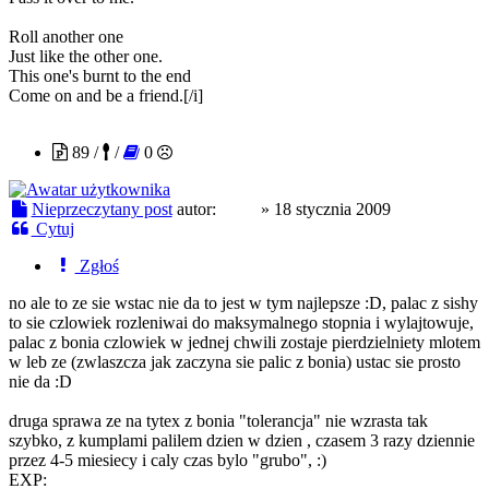
Roll another one
Just like the other one.
This one's burnt to the end
Come on and be a friend.[/i]
holi3
89 /
/
0
Nieprzeczytany post
autor:
holi3
»
18 stycznia 2009
Cytuj
Zgłoś
no ale to ze sie wstac nie da to jest w tym najlepsze :D, palac z sishy
to sie czlowiek rozleniwai do maksymalnego stopnia i wylajtowuje,
palac z bonia czlowiek w jednej chwili zostaje pierdzielniety mlotem
w leb ze (zwlaszcza jak zaczyna sie palic z bonia) ustac sie prosto
nie da :D
druga sprawa ze na tytex z bonia "tolerancja" nie wzrasta tak
szybko, z kumplami palilem dzien w dzien , czasem 3 razy dziennie
przez 4-5 miesiecy i caly czas bylo "grubo", :)
EXP: