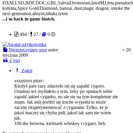
DXM,LSD,BDF,DOC,GBL,SalviaDivinorum,lotofMJ,feta,pseudoefedry
kofeina,Spice Gold/Diamond, banzai, dust,magic dragon, smoke the
next generation,absynt,tabaki,tyton
...i`m back in game biatch.
Der neue Rauschstoffbenutzer
494 /
27 /
0
Nieprzeczytany post
autor:
Der neue Rauschstoffbenutzer
»
20
stycznia 2009
Cytuj
Zgłoś
xxxzzzxxx pisze:
Kiedyś pare razy zdarzyło mi się zapalić cygoro.
Ostatnio też myślałem o tym, żeby po opiatach sobie
zapalić jakieś cygarko, no ale się na tym kompletnie nie
znam. Jak mój portfel się troche wypełni to może
zacznę eksperymentować z cygarami. Tylko, że je
jakoś inaczej się chyba pali, jakoś tak sam nie wiem
jak.
100-tke browna, kieliszek whiskey i cygaro, heh.