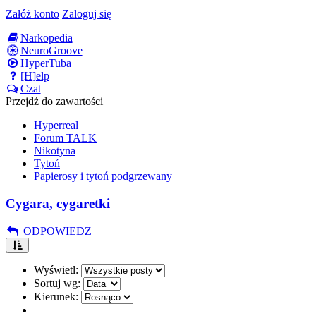
Załóż konto
Zaloguj się
Narkopedia
NeuroGroove
HyperTuba
[H]elp
Czat
Przejdź do zawartości
Hyperreal
Forum TALK
Nikotyna
Tytoń
Papierosy i tytoń podgrzewany
Cygara, cygaretki
ODPOWIEDZ
Wyświetl:
Sortuj wg:
Kierunek: