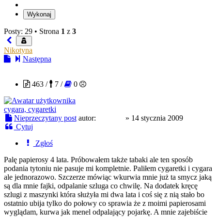
Posty: 29 •
Strona
1
z
3
Nikotyna
Następna
Virus X
463 /
7 /
0
cygara, cygaretki
Nieprzeczytany post
autor:
Virus X
»
14 stycznia 2009
Cytuj
Zgłoś
Palę papierosy 4 lata. Próbowałem także tabaki ale ten sposób
podania tytoniu nie pasuje mi kompletnie. Paliłem cygaretki i cygara
ale jednorazowo. Szczerze mówiąc wkurwia mnie już ta smycz jaką
są dla mnie fajki, odpalanie szluga co chwilę. Na dodatek kręcę
szlugi z maszynki która służyła mi dwa lata i coś się z nią stało bo
ostatnio ubija tylko do połowy co sprawia że z moimi papierosami
wyglądam, kurwa jak menel odpalający pojarkę. A mnie zajebiście