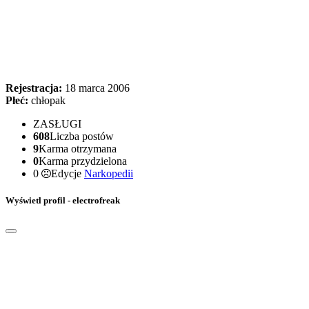
Rejestracja:
18 marca 2006
Płeć:
chłopak
ZASŁUGI
608
Liczba postów
9
Karma otrzymana
0
Karma przydzielona
0
Edycje
Narkopedii
Wyświetl profil - electrofreak