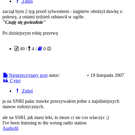
Zgłoś
zaczął bym 2 tyg przed sylwestrem - najpierw obniżył dawkę o
połowę, a ostatni tydzień odstawił w ogóle.
"Czuję się gwiezdnie"
Po dzisiejszym robię przerwę
madphattao
49 /
4 /
0
Nieprzeczytany post
autor:
madphattao
»
19 listopada 2007
Cytuj
Zgłoś
ja na SNRI palac trawke przezywalem jedne z najsilniejszych
stanow euforycznych.
ale na SSRI, jak masz leki, to moze ci sie cos wlaczyc ;)
I've been listening to the wrong radio station
Audiofil