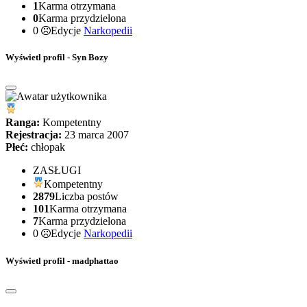
1
Karma otrzymana
0
Karma przydzielona
0
Edycje
Narkopedii
Wyświetl profil - Syn Bozy
Ranga:
Kompetentny
Rejestracja:
23 marca 2007
Płeć:
chłopak
ZASŁUGI
Kompetentny
2879
Liczba postów
101
Karma otrzymana
7
Karma przydzielona
0
Edycje
Narkopedii
Wyświetl profil - madphattao