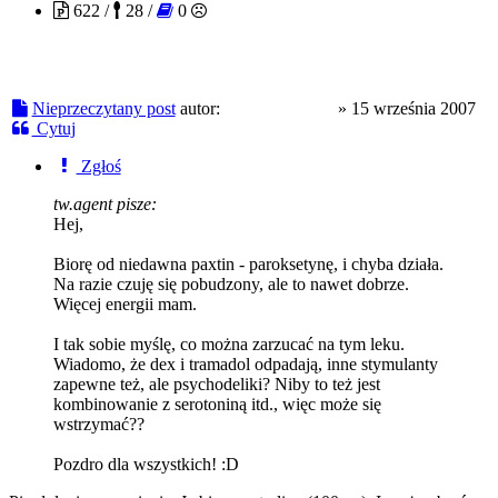
622 /
28 /
0
Nieprzeczytany post
autor:
opiate warrior
»
15 września 2007
Cytuj
Zgłoś
tw.agent pisze:
Hej,
Biorę od niedawna paxtin - paroksetynę, i chyba działa.
Na razie czuję się pobudzony, ale to nawet dobrze.
Więcej energii mam.
I tak sobie myślę, co można zarzucać na tym leku.
Wiadomo, że dex i tramadol odpadają, inne stymulanty
zapewne też, ale psychodeliki? Niby to też jest
kombinowanie z serotoniną itd., więc może się
wstrzymać??
Pozdro dla wszystkich! :D