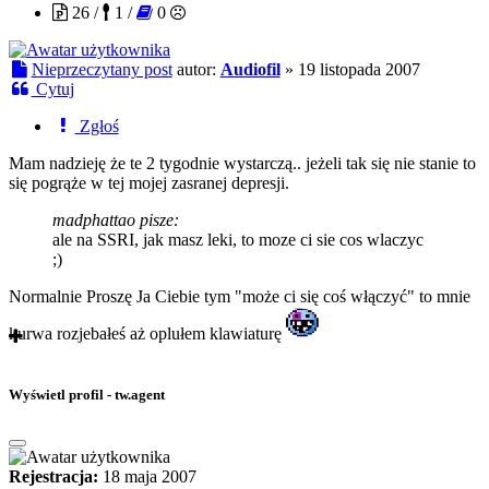
26 /
1 /
0
Nieprzeczytany post
autor:
Audiofil
»
19 listopada 2007
Cytuj
Zgłoś
Mam nadzieję że te 2 tygodnie wystarczą.. jeżeli tak się nie stanie to
się pogrąże w tej mojej zasranej depresji.
madphattao pisze:
ale na SSRI, jak masz leki, to moze ci sie cos wlaczyc
;)
Normalnie Proszę Ja Ciebie tym "może ci się coś włączyć" to mnie
kurwa rozjebałeś aż oplułem klawiaturę
Wyświetl profil - tw.agent
Rejestracja:
18 maja 2007