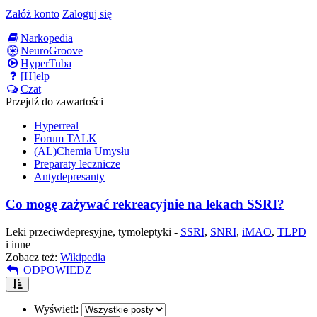
Załóż konto
Zaloguj się
Narkopedia
NeuroGroove
HyperTuba
[H]elp
Czat
Przejdź do zawartości
Hyperreal
Forum TALK
(AL)Chemia Umysłu
Preparaty lecznicze
Antydepresanty
Co mogę zażywać rekreacyjnie na lekach SSRI?
Leki przeciwdepresyjne, tymoleptyki -
SSRI
,
SNRI
,
iMAO
,
TLPD
i inne
Zobacz też:
Wikipedia
ODPOWIEDZ
Wyświetl: