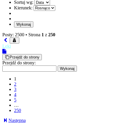
Sortuj wg:
Kierunek:
Posty: 2500 •
Strona
1
z
250
Leki
Przejdź do strony
Przejdź do strony:
1
2
3
4
5
…
250
Następna
tw.agent