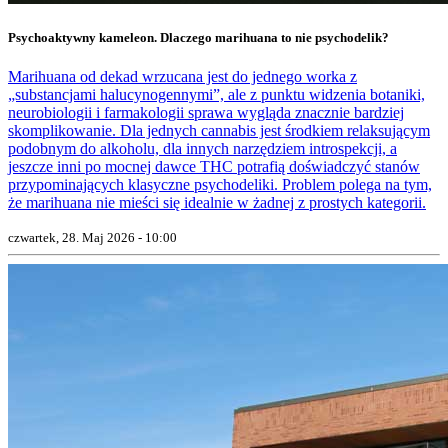
Psychoaktywny kameleon. Dlaczego marihuana to nie psychodelik?
Marihuana od dekad wrzucana jest do jednego worka z
„substancjami halucynogennymi”, ale z punktu widzenia botaniki,
neurobiologii i farmakologii sprawa wygląda znacznie bardziej
skomplikowanie. Dla jednych cannabis jest środkiem relaksującym
podobnym do alkoholu, dla innych narzędziem introspekcji, a
jeszcze inni po mocnej dawce THC potrafią doświadczyć stanów
przypominających klasyczne psychodeliki. Problem polega na tym,
że marihuana nie mieści się idealnie w żadnej z prostych kategorii.
czwartek, 28. Maj 2026 - 10:00