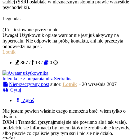
słabiej (SSRI osłabiają w nieznacznym stopniu prawie wszystkie
psychodeliki).
Legenda:
(T) = testowane przeze mnie
Uwaga! Użytkownik opiate warrior nie jest już aktywny na
hyperrealu. Nie odpowie na próbę kontaktu, ani nie przeczyta
odpowiedzi na post.
Lotnik
867 /
13 /
0
Interakcje z preparatami z Sertraliną...
Nieprzeczytany post
autor:
Lotnik
»
20 września 2007
Cytuj
Zgłoś
Nie jestem pewien właśnie czego niemożna brać, wiem tylko o
dwóch.
DXM i Tramadol (przynajmniej sie nie powinno ale i tak wale),
podzielcie się informacja by potem ktoś nie zrobił sobie krzywdy,
albo piszcie co cpaliscie przy tym ssri i nic sie nie działo.
ChÓj!