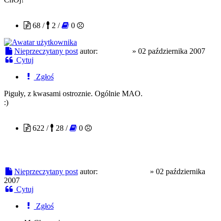
MrClean
68 /
2 /
0
Nieprzeczytany post
autor:
MrClean
»
02 października 2007
Cytuj
Zgłoś
Piguły, z kwasami ostroznie. Ogólnie MAO.
:)
opiate warrior
622 /
28 /
0
Nieprzeczytany post
autor:
opiate warrior
»
02 października
2007
Cytuj
Zgłoś