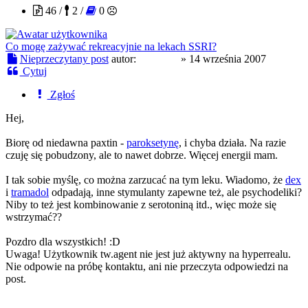
46 /
2 /
0
Co mogę zażywać rekreacyjnie na lekach SSRI?
Nieprzeczytany post
autor:
tw.agent
»
14 września 2007
Cytuj
Zgłoś
Hej,
Biorę od niedawna paxtin -
paroksetynę
, i chyba działa. Na razie
czuję się pobudzony, ale to nawet dobrze. Więcej energii mam.
I tak sobie myślę, co można zarzucać na tym leku. Wiadomo, że
dex
i
tramadol
odpadają, inne stymulanty zapewne też, ale psychodeliki?
Niby to też jest kombinowanie z serotoniną itd., więc może się
wstrzymać??
Pozdro dla wszystkich! :D
Uwaga! Użytkownik tw.agent nie jest już aktywny na hyperrealu.
Nie odpowie na próbę kontaktu, ani nie przeczyta odpowiedzi na
post.
opiate warrior