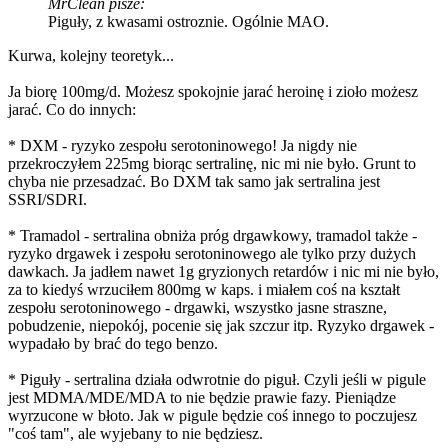
MrClean pisze:
Piguły, z kwasami ostroznie. Ogólnie MAO.
Kurwa, kolejny teoretyk...
Ja biorę 100mg/d. Możesz spokojnie jarać heroinę i zioło możesz
jarać. Co do innych:
* DXM - ryzyko zespołu serotoninowego! Ja nigdy nie
przekroczyłem 225mg biorąc sertralinę, nic mi nie było. Grunt to
chyba nie przesadzać. Bo DXM tak samo jak sertralina jest
SSRI/SDRI.
* Tramadol - sertralina obniża próg drgawkowy, tramadol także -
ryzyko drgawek i zespołu serotoninowego ale tylko przy dużych
dawkach. Ja jadłem nawet 1g gryzionych retardów i nic mi nie było,
za to kiedyś wrzuciłem 800mg w kaps. i miałem coś na kształt
zespołu serotoninowego - drgawki, wszystko jasne straszne,
pobudzenie, niepokój, pocenie się jak szczur itp. Ryzyko drgawek -
wypadało by brać do tego benzo.
* Piguły - sertralina działa odwrotnie do piguł. Czyli jeśli w pigule
jest MDMA/MDE/MDA to nie będzie prawie fazy. Pieniądze
wyrzucone w błoto. Jak w pigule będzie coś innego to poczujesz
"coś tam", ale wyjebany to nie będziesz.