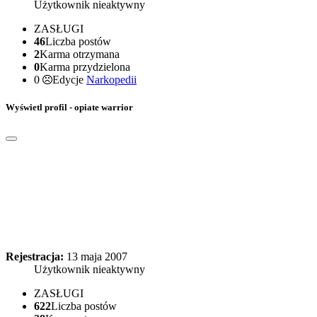
Użytkownik nieaktywny
ZASŁUGI
46
Liczba postów
2
Karma otrzymana
0
Karma przydzielona
0
Edycje
Narkopedii
Wyświetl profil - opiate warrior
Rejestracja:
13 maja 2007
Użytkownik nieaktywny
ZASŁUGI
622
Liczba postów