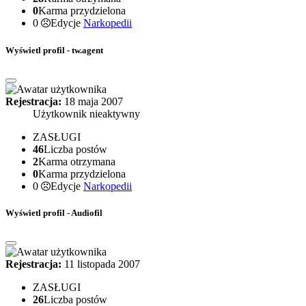
0
Karma przydzielona
0
Edycje
Narkopedii
Wyświetl profil - tw.agent
Rejestracja:
18 maja 2007
Użytkownik nieaktywny
ZASŁUGI
46
Liczba postów
2
Karma otrzymana
0
Karma przydzielona
0
Edycje
Narkopedii
Wyświetl profil - Audiofil
Rejestracja:
11 listopada 2007
ZASŁUGI
26
Liczba postów