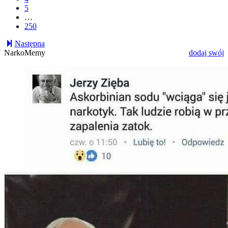
5
…
250
Następna
NarkoMemy
dodaj swój