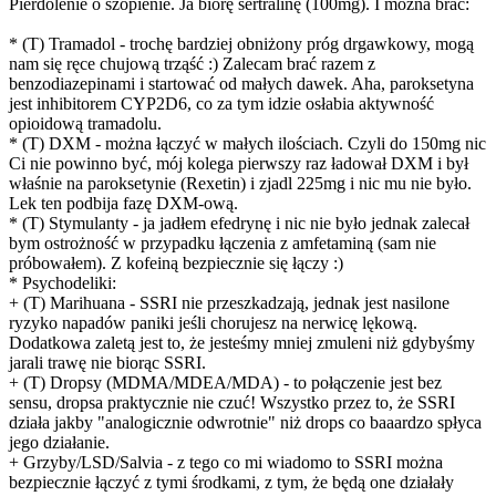
Pierdolenie o szopienie. Ja biorę sertralinę (100mg). I można brać:
* (T) Tramadol - trochę bardziej obniżony próg drgawkowy, mogą
nam się ręce chujową trząść :) Zalecam brać razem z
benzodiazepinami i startować od małych dawek. Aha, paroksetyna
jest inhibitorem CYP2D6, co za tym idzie osłabia aktywność
opioidową tramadolu.
* (T) DXM - można łączyć w małych ilościach. Czyli do 150mg nic
Ci nie powinno być, mój kolega pierwszy raz ładował DXM i był
właśnie na paroksetynie (Rexetin) i zjadl 225mg i nic mu nie było.
Lek ten podbija fazę DXM-ową.
* (T) Stymulanty - ja jadłem efedrynę i nic nie było jednak zalecał
bym ostrożność w przypadku łączenia z amfetaminą (sam nie
próbowałem). Z kofeiną bezpiecznie się łączy :)
* Psychodeliki:
+ (T) Marihuana - SSRI nie przeszkadzają, jednak jest nasilone
ryzyko napadów paniki jeśli chorujesz na nerwicę lękową.
Dodatkowa zaletą jest to, że jesteśmy mniej zmuleni niż gdybyśmy
jarali trawę nie biorąc SSRI.
+ (T) Dropsy (MDMA/MDEA/MDA) - to połączenie jest bez
sensu, dropsa praktycznie nie czuć! Wszystko przez to, że SSRI
działa jakby "analogicznie odwrotnie" niż drops co baaardzo spłyca
jego działanie.
+ Grzyby/LSD/Salvia - z tego co mi wiadomo to SSRI można
bezpiecznie łączyć z tymi środkami, z tym, że będą one działały