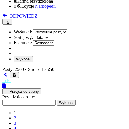
0
Karma przydzielona
0
Edycje
Narkopedii
ODPOWIEDZ
Wyświetl:
Sortuj wg:
Kierunek:
Posty: 2500 •
Strona
1
z
250
Leki
Przejdź do strony
Przejdź do strony:
1
2
3
4