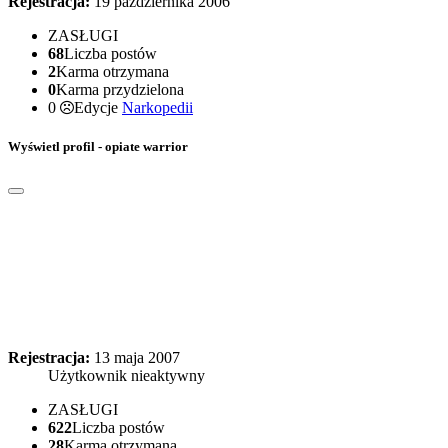
Rejestracja:
19 października 2006
ZASŁUGI
68
Liczba postów
2
Karma otrzymana
0
Karma przydzielona
0
Edycje
Narkopedii
Wyświetl profil - opiate warrior
Rejestracja:
13 maja 2007
Użytkownik nieaktywny
ZASŁUGI
622
Liczba postów
28
Karma otrzymana