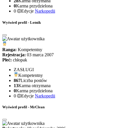
28
Karma otrzymana
0
Karma przydzielona
0
Edycje
Narkopedii
Wyświetl profil - Lotnik
Ranga:
Kompetentny
Rejestracja:
03 marca 2007
Płeć:
chłopak
ZASŁUGI
Kompetentny
867
Liczba postów
13
Karma otrzymana
0
Karma przydzielona
0
Edycje
Narkopedii
Wyświetl profil - MrClean