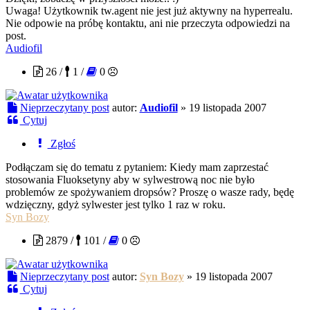
Uwaga! Użytkownik tw.agent nie jest już aktywny na hyperrealu.
Nie odpowie na próbę kontaktu, ani nie przeczyta odpowiedzi na
post.
Audiofil
26 /
1 /
0
Nieprzeczytany post
autor:
Audiofil
»
19 listopada 2007
Cytuj
Zgłoś
Podłączam się do tematu z pytaniem: Kiedy mam zaprzestać
stosowania Fluoksetyny aby w sylwestrową noc nie było
problemów ze spożywaniem dropsów? Proszę o wasze rady, będę
wdzięczny, gdyż sylwester jest tylko 1 raz w roku.
Syn Bozy
2879 /
101 /
0
Nieprzeczytany post
autor:
Syn Bozy
»
19 listopada 2007
Cytuj