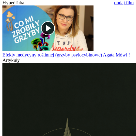
HyperTuba
dodaj film
Efekty medycyny roślinnej (grzyby psylocybinowe) Agata Mówi !
Artykuły