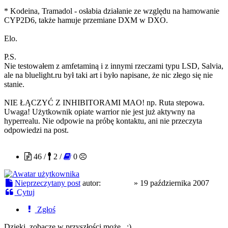
* Kodeina, Tramadol - osłabia działanie ze względu na hamowanie
CYP2D6, także hamuje przemiane DXM w DXO.
Elo.
P.S.
Nie testowałem z amfetaminą i z innymi rzeczami typu LSD, Salvia,
ale na bluelight.ru był taki art i było napisane, że nic złego się nie
stanie.
NIE ŁĄCZYĆ Z INHIBITORAMI MAO! np. Ruta stepowa.
Uwaga! Użytkownik opiate warrior nie jest już aktywny na
hyperrealu. Nie odpowie na próbę kontaktu, ani nie przeczyta
odpowiedzi na post.
tw.agent
46 /
2 /
0
Nieprzeczytany post
autor:
tw.agent
»
19 października 2007
Cytuj
Zgłoś
Dzięki, zobaczę w przyszłości może.. :)