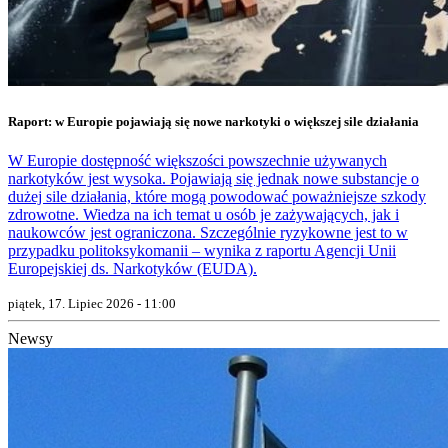
Raport: w Europie pojawiają się nowe narkotyki o większej sile działania
W Europie dostępność większości powszechnie używanych
narkotyków jest wysoka. Pojawiają się jednak nowe substancje o
dużej sile działania, które mogą powodować poważniejsze szkody
zdrowotne. Wiedza na ich temat u osób je zażywających, jak i
naukowców jest ograniczona. Szczególnie ryzykowne jest to w
przypadku politoksykomanii – wynika z raportu Agencji Unii
Europejskiej ds. Narkotyków (EUDA).
piątek, 17. Lipiec 2026 - 11:00
Newsy