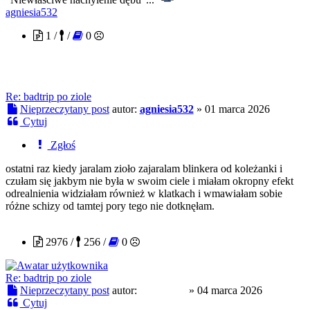
agniesia532
1 /
/
0
Re: badtrip po ziole
Nieprzeczytany post
autor:
agniesia532
»
01 marca 2026
Cytuj
Zgłoś
ostatni raz kiedy jaralam zioło zajaralam blinkera od koleżanki i
czułam się jakbym nie była w swoim ciele i miałam okropny efekt
odrealnienia widziałam również w klatkach i wmawiałam sobie
różne schizy od tamtej pory tego nie dotknęłam.
Amunicja
2976 /
256 /
0
Re: badtrip po ziole
Nieprzeczytany post
autor:
Amunicja
»
04 marca 2026
Cytuj