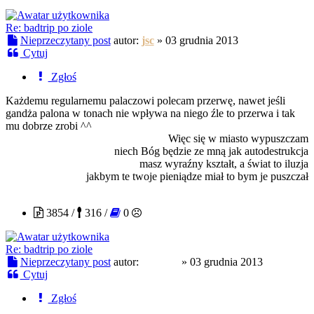
Re: badtrip po ziole
Nieprzeczytany post
autor:
jsc
»
03 grudnia 2013
Cytuj
Zgłoś
Każdemu regularnemu palaczowi polecam przerwę, nawet jeśli
gandża palona w tonach nie wpływa na niego źle to przerwa i tak
mu dobrze zrobi ^^
Więc się w miasto wypuszczam
niech Bóg będzie ze mną jak autodestrukcja
masz wyraźny kształt, a świat to iluzja
jakbym te twoje pieniądze miał to bym je puszczał
Procent
3854 /
316 /
0
Re: badtrip po ziole
Nieprzeczytany post
autor:
Procent
»
03 grudnia 2013
Cytuj
Zgłoś