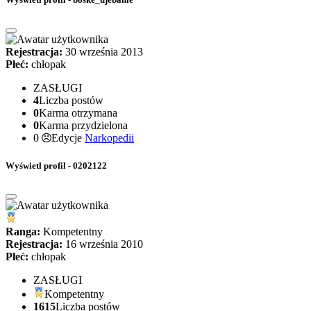
Rejestracja:
30 września 2013
Płeć:
chłopak
ZASŁUGI
4
Liczba postów
0
Karma otrzymana
0
Karma przydzielona
0
Edycje
Narkopedii
Wyświetl profil - 0202122
Ranga:
Kompetentny
Rejestracja:
16 września 2010
Płeć:
chłopak
ZASŁUGI
Kompetentny
1615
Liczba postów