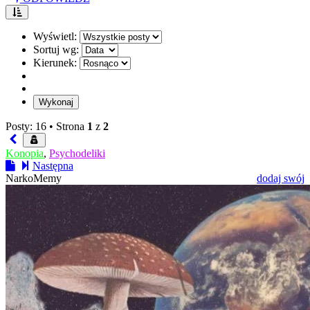
Wyświetl:
Sortuj wg:
Kierunek:
Posty: 16 •
Strona
1
z
2
Konopia
,
Psychodeliki
Następna
NarkoMemy
dodaj swój