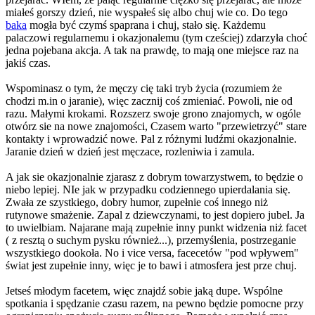
miałeś gorszy dzień, nie wyspałeś się albo chuj wie co. Do tego
baka
mogła być czymś spaprana i chuj, stało się. Każdemu
palaczowi regularnemu i okazjonalemu (tym cześciej) zdarzyła choć
jedna pojebana akcja. A tak na prawdę, to mają one miejsce raz na
jakiś czas.
Wspominasz o tym, że męczy cię taki tryb życia (rozumiem że
chodzi m.in o jaranie), więc zacznij coś zmieniać. Powoli, nie od
razu. Małymi krokami. Rozszerz swoje grono znajomych, w ogóle
otwórz sie na nowe znajomości, Czasem warto "przewietrzyć" stare
kontakty i wprowadzić nowe. Pal z różnymi ludźmi okazjonalnie.
Jaranie dzień w dzień jest męczace, rozleniwia i zamula.
A jak sie okazjonalnie zjarasz z dobrym towarzystwem, to będzie o
niebo lepiej. NIe jak w przypadku codziennego upierdalania się.
Zwała ze szystkiego, dobry humor, zupełnie coś innego niż
rutynowe smażenie. Zapal z dziewczynami, to jest dopiero jubel. Ja
to uwielbiam. Najarane mają zupełnie inny punkt widzenia niż facet
( z resztą o suchym pysku również...), przemyślenia, postrzeganie
wszystkiego dookoła. No i vice versa, facecetów "pod wpływem"
świat jest zupełnie inny, więc je to bawi i atmosfera jest prze chuj.
Jetseś młodym facetem, więc znajdź sobie jaką dupe. Wspólne
spotkania i spędzanie czasu razem, na pewno będzie pomocne przy