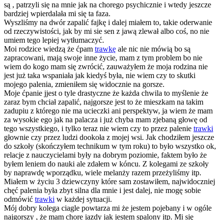
są , patrzyli się na mnie jak na chorego psychicznie i wtedy jeszcze
bardziej wpierdalała mi się ta faza.
Wyszliśmy na dwór zapalić fajkę i dalej miałem to, takie oderwanie
od rzeczywistości, jak by mi sie sen z jawą zlewał albo coś, no nie
umiem tego lepiej wytłumaczyć.
Moi rodzice wiedzą że ćpam
trawkę
ale nic nie mówią bo są
zapracowani, mają swoje inne życie, mam z tym problem bo nie
wiem do kogo mam się zwrócić, zauważyłem że moja rodzina nie
jest już taka wspaniała jak kiedyś była, nie wiem czy to skutki
mojego palenia, zmieniłem się widocznie na gorsze.
Moje ćpanie jjest o tyle drastyczne że każda chwila to myślenie że
zaraz bym chciał zapalić, najgorsze jest to że mieszkam na takim
zadupiu z którego nie ma ucieczki ani perspektyw, ja wiem że mam
za wysokie ego jak na palacza i już chyba mam zjebaną głowę od
tego wszystkiego, i tylko teraz nie wiem czy to przez palenie
trawki
głownie czy przez ludzi dookoła z mojej wsi. Jak chodziłem jeszcze
do szkoły (skończyłem technikum w tym roku) to było wszystko ok,
relacje z nauczycielami były na dobrym poziomie, faktem było że
byłem leniem do nauki ale zdałem w kóncu. Z kolegami ze szkoły
by naprawdę wporządku, wiele melanży razem przeżyliśmy itp.
Miałem w życiu 3 dziewczyny które sam zostawiłem, najwidoczniej
chęć palenia była zbyt silna dla mnie i jest dalej, nie mogę sobie
odmówić
trawki
w każdej sytuacji.
Mój dobry kolega ciagle powtarza mi że jestem pojebany i w ogóle
najgorszy , że mam chore jazdy jak jestem spalony itp. Mi się