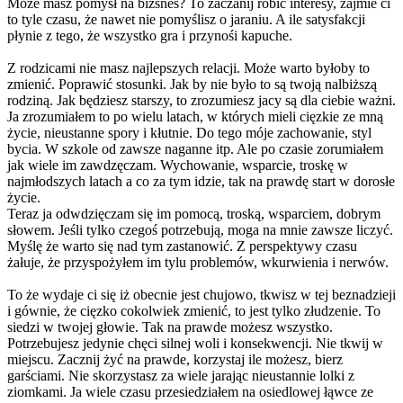
Może masz pomysł na bizsnes? To zaczanij robić interesy, zajmie ci
to tyle czasu, że nawet nie pomyślisz o jaraniu. A ile satysfakcji
płynie z tego, że wszystko gra i przynośi kapuche.
Z rodzicami nie masz najlepszych relacji. Może warto byłoby to
zmienić. Poprawić stosunki. Jak by nie było to są twoją nalbiższą
rodziną. Jak będziesz starszy, to zrozumiesz jacy są dla ciebie ważni.
Ja zrozumiałem to po wielu latach, w których mieli cięzkie ze mną
życie, nieustanne spory i kłutnie. Do tego móje zachowanie, styl
bycia. W szkole od zawsze naganne itp. Ale po czasie zorumiałem
jak wiele im zawdzęczam. Wychowanie, wsparcie, troskę w
najmłodszych latach a co za tym idzie, tak na prawdę start w dorosłe
życie.
Teraz ja odwdzięczam się im pomocą, troską, wsparciem, dobrym
słowem. Jeśli tylko czegoś potrzebują, moga na mnie zawsze liczyć.
Myślę że warto się nad tym zastanowić. Z perspektywy czasu
żałuje, że przyspożyłem im tylu problemów, wkurwienia i nerwów.
To że wydaje ci się iż obecnie jest chujowo, tkwisz w tej beznadzieji
i gównie, że cięzko cokolwiek zmienić, to jest tylko złudzenie. To
siedzi w twojej głowie. Tak na prawde możesz wszystko.
Potrzebujesz jedynie chęci silnej woli i konsekwencji. Nie tkwij w
miejscu. Zacznij żyć na prawde, korzystaj ile możesz, bierz
garściami. Nie skorzystasz za wiele jarając nieustannie lolki z
ziomkami. Ja wiele czasu przesiedziałem na osiedlowej łąwce ze