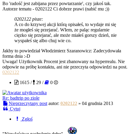
Bo 'radość jest zabijana przez powtarzanie', czy jakoś tak.
Autorze tematu - 0202122 Ci dobrze prawi (nabić mu ;))
0202122 pisze:
A co do krzywej akcji którą opisałeś, to wydaje mi się
że mogłeś się przejarać. WIem, ze paląc regularnie
cięzko się przejarać, ale może miałeś gorszy dzień, nie
wyspałeś się albo chuj wie co.
Jakby to powiedział Włodzimierz Szaranowicz: Zadecydowała
forma dnia :-D
Uwaga! Użytkownik Procent jest zbanowany na hyperrealu. Nie
odpowie na próbę kontaktu, ani nie przeczyta odpowiedzi na post.
0202122
1615 /
29 /
0
Re: badtrip po ziole
Nieprzeczytany post
autor:
0202122
»
04 grudnia 2013
Cytuj
Zgłoś
"Niewłaściwe nachylenie dębu"...