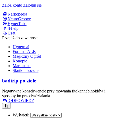
Załóż konto
Zaloguj się
Narkopedia
NeuroGroove
HyperTuba
[H]elp
Czat
Przejdź do zawartości
Hyperreal
Forum TALK
Magiczny Ogród
Konopie
Marihuana
Skutki uboczne
badtrip po ziole
Negatywne konsekwencje przyjmowania fitokannabinoidów i
sposoby im przeciwdziałania.
ODPOWIEDZ
Wyświetl: