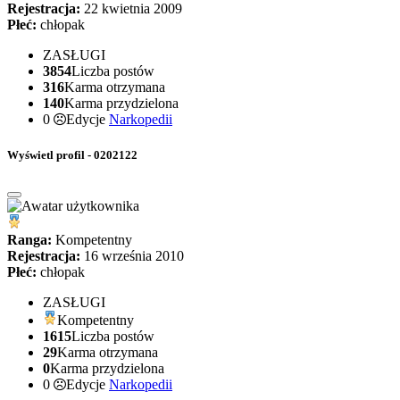
Rejestracja:
22 kwietnia 2009
Płeć:
chłopak
ZASŁUGI
3854
Liczba postów
316
Karma otrzymana
140
Karma przydzielona
0
Edycje
Narkopedii
Wyświetl profil - 0202122
Ranga:
Kompetentny
Rejestracja:
16 września 2010
Płeć:
chłopak
ZASŁUGI
Kompetentny
1615
Liczba postów
29
Karma otrzymana
0
Karma przydzielona
0
Edycje
Narkopedii