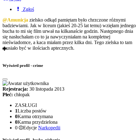
Zgłoś
@Amunicja
zielsko odkąd pamiętam było chrzczone różnymi
badziewiami. Jak w liceum (jakieś 20-25 lat temu) wzięłam jednego
bucha to mi się film urwał na kilkanaście godzin. Następnego dnia
się nasłuchałam co to ja nawyczyniałam na kompletnej
nieświadomce, a kaca miałam przez kilka dni. Tego zielska to tam
musiało być w ilościach aptecznych.
Wyświetl profil - crime
Rejestracja:
30 listopada 2013
Płeć:
chłopak
ZASŁUGI
1
Liczba postów
0
Karma otrzymana
0
Karma przydzielona
0
Edycje
Narkopedii
Wyświetl profil - boske_ujebanie