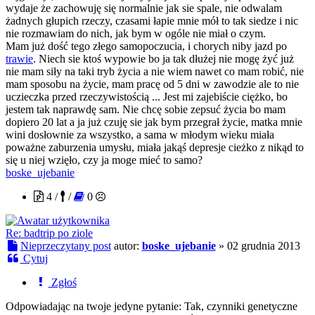
wydaje że zachowuję się normalnie jak sie spale, nie odwalam
żadnych głupich rzeczy, czasami łapie mnie mół to tak siedze i nic
nie rozmawiam do nich, jak bym w ogóle nie miał o czym.
Mam już dość tego złego samopoczucia, i chorych niby jazd po
trawie
. Niech sie ktoś wypowie bo ja tak dłużej nie mogę żyć już
nie mam siły na taki tryb życia a nie wiem nawet co mam robić, nie
mam sposobu na życie, mam pracę od 5 dni w zawodzie ale to nie
uczieczka przed rzeczywistością ... Jest mi zajebiście ciężko, bo
jestem tak naprawdę sam. Nie chcę sobie zepsuć życia bo mam
dopiero 20 lat a ja już czuję sie jak bym przegrał życie, matka mnie
wini dosłownie za wszystko, a sama w młodym wieku miała
poważne zaburzenia umysłu, miała jakąś depresje cieżko z nikąd to
się u niej wzięło, czy ja moge mieć to samo?
boske_ujebanie
4 /
/
0
Re: badtrip po ziole
Nieprzeczytany post
autor:
boske_ujebanie
»
02 grudnia 2013
Cytuj
Zgłoś
Odpowiadając na twoje jedyne pytanie: Tak, czynniki genetyczne