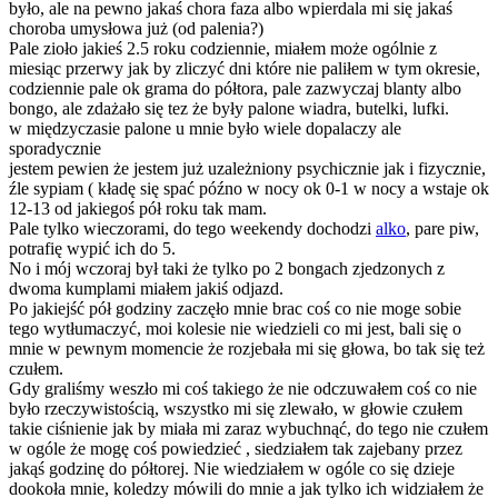
było, ale na pewno jakaś chora faza albo wpierdala mi się jakaś
choroba umysłowa już (od palenia?)
Pale zioło jakieś 2.5 roku codziennie, miałem może ogólnie z
miesiąc przerwy jak by zliczyć dni które nie paliłem w tym okresie,
codziennie pale ok grama do półtora, pale zazwyczaj blanty albo
bongo, ale zdażało się tez że były palone wiadra, butelki, lufki.
w międzyczasie palone u mnie było wiele dopalaczy ale
sporadycznie
jestem pewien że jestem już uzależniony psychicznie jak i fizycznie,
źle sypiam ( kładę się spać późno w nocy ok 0-1 w nocy a wstaje ok
12-13 od jakiegoś pół roku tak mam.
Pale tylko wieczorami, do tego weekendy dochodzi
alko
, pare piw,
potrafię wypić ich do 5.
No i mój wczoraj był taki że tylko po 2 bongach zjedzonych z
dwoma kumplami miałem jakiś odjazd.
Po jakiejść pół godziny zaczęło mnie brac coś co nie moge sobie
tego wytłumaczyć, moi kolesie nie wiedzieli co mi jest, bali się o
mnie w pewnym momencie że rozjebała mi się głowa, bo tak się też
czułem.
Gdy graliśmy weszło mi coś takiego że nie odczuwałem coś co nie
było rzeczywistością, wszystko mi się zlewało, w głowie czułem
takie ciśnienie jak by miała mi zaraz wybuchnąć, do tego nie czułem
w ogóle że mogę coś powiedzieć , siedziałem tak zajebany przez
jakąś godzinę do półtorej. Nie wiedziałem w ogóle co się dzieje
dookoła mnie, koledzy mówili do mnie a jak tylko ich widziałem że