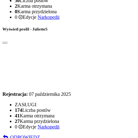
30
Liczba postów
2
Karma otrzymana
0
Karma przydzielona
0
Edycje
Narkopedii
Wyświetl profil - JulietteS
Rejestracja:
07 października 2025
ZASŁUGI
174
Liczba postów
41
Karma otrzymana
27
Karma przydzielona
0
Edycje
Narkopedii
ODPOWIEDZ