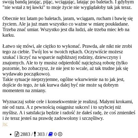
swoją bandą jarając, pijąc, wciągając, latając po baletach. I gdybym
"nie wstał z tej ławki" to moje życie nie wyglądałoby tak jak teraz.
Obecnie tez latam po baletach, jaram, wciągam, rucham i bawię się
życiem. Ale ja już mam wszystko co ważne w miarę poukładane.
Trzeba znać umiar. Wszystko jest dla ludzi, ale trzeba miec łeb na
karku.
Łatwo się mówi, ale ciężko to wykonać. Prawda, ale nikt nie zrobi
tego za ciebie. Twój los w twoich rękach. Oczywiście możesz
szukać i liczyć na wsparcie najbliższej rodziny, dziewczyny i
znajomych. Ale to ty musisz odpierdolić najcięższą robotę (tylko
pozornie, bo zobaczysz, że nie jest to wcale, aż tak trudne jak się
wydawało początkowo).
Takie sytuacje nieprzyjemne, ogólne wkurwienie na to jak jest,
dojście do tego, że tak kurwa dalej być nie może są dobrym
momentem na zmiany.
Wyznaczaj sobie cele i konsekwentnie je realizuj. Małymi krokami,
nie od razu. A z pewnością osiągnisz sukces! i to szybciej niż
myślisz. A i satsfakcja będzie i radość że dałeś radę, że coś zmieniłeś
i że teraz jesteś na prawdę zadowolony i szczęśliwy.
jsc
2883 /
303 /
0