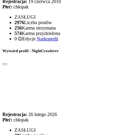
Rejestracja:
19 czerwca 2010
Płeć:
chłopak
ZASŁUGI
2976
Liczba postów
256
Karma otrzymana
574
Karma przydzielona
0
Edycje
Narkopedii
Wyświetl profil - NightCrawlerrr
Rejestracja:
26 lutego 2026
Płeć:
chłopak
ZASŁUGI