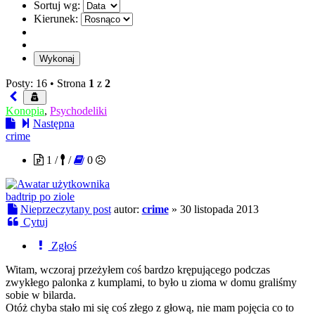
Sortuj wg:
Kierunek:
Posty: 16 •
Strona
1
z
2
Konopia
,
Psychodeliki
Następna
crime
1 /
/
0
badtrip po ziole
Nieprzeczytany post
autor:
crime
»
30 listopada 2013
Cytuj
Zgłoś
Witam, wczoraj przeżyłem coś bardzo krępującego podczas
zwykłego palonka z kumplami, to było u zioma w domu graliśmy
sobie w bilarda.
Otóż chyba stało mi się coś złego z głową, nie mam pojęcia co to