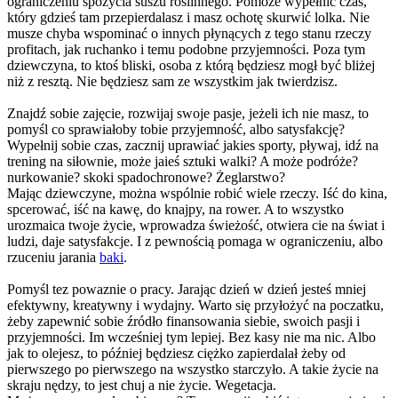
ograniczeniu spożycia suszu roślinnego. Pomoże wypełnić czas,
który gdzieś tam przepierdalasz i masz ochotę skurwić lolka. Nie
musze chyba wspominać o innych płynących z tego stanu rzeczy
profitach, jak ruchanko i temu podobne przyjemności. Poza tym
dziewczyna, to ktoś bliski, osoba z którą będziesz mogł być bliżej
niż z resztą. Nie będziesz sam ze wszystkim jak twierdzisz.
Znajdź sobie zajęcie, rozwijaj swoje pasje, jeżeli ich nie masz, to
pomyśl co sprawiałoby tobie przyjemność, albo satysfakcję?
Wypełnij sobie czas, zacznij uprawiać jakies sporty, pływaj, idź na
trening na siłownie, może jaieś sztuki walki? A może podróże?
nurkowanie? skoki spadochronowe? Żeglarstwo?
Mając dziewczyne, można wspólnie robić wiele rzeczy. Iść do kina,
spcerować, iść na kawę, do knajpy, na rower. A to wszystko
urozmaica twoje życie, wprowadza świeżość, otwiera cie na świat i
ludzi, daje satysfakcje. I z pewnością pomaga w ograniczeniu, albo
rzuceniu jarania
baki
.
Pomyśl tez powaznie o pracy. Jarając dzień w dzień jesteś mniej
efektywny, kreatywny i wydajny. Warto się przyłożyć na poczatku,
żeby zapewnić sobie źródło finansowania siebie, swoich pasji i
przyjemności. Im wcześniej tym lepiej. Bez kasy nie ma nic. Albo
jak to olejesz, to później będziesz ciężko zapierdalał żeby od
pierwszego po pierwszego na wszystko starczyło. A takie życie na
skraju nędzy, to jest chuj a nie życie. Wegetacja.