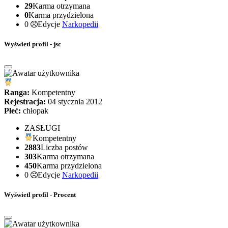
29
Karma otrzymana
0
Karma przydzielona
0
Edycje
Narkopedii
Wyświetl profil - jsc
Ranga:
Kompetentny
Rejestracja:
04 stycznia 2012
Płeć:
chłopak
ZASŁUGI
Kompetentny
2883
Liczba postów
303
Karma otrzymana
450
Karma przydzielona
0
Edycje
Narkopedii
Wyświetl profil - Procent