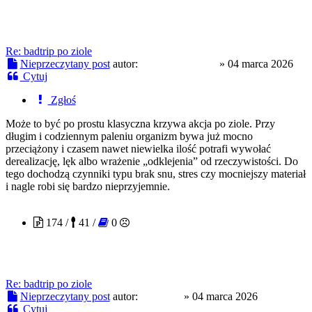
Re: badtrip po ziole
Nieprzeczytany post
autor:
NightCrawlerrr
»
04 marca 2026
Cytuj
Zgłoś
Może to być po prostu klasyczna krzywa akcja po ziole. Przy
długim i codziennym paleniu organizm bywa już mocno
przeciążony i czasem nawet niewielka ilość potrafi wywołać
derealizację, lęk albo wrażenie „odklejenia” od rzeczywistości. Do
tego dochodzą czynniki typu brak snu, stres czy mocniejszy materiał
i nagle robi się bardzo nieprzyjemnie.
JulietteS
174 /
41 /
0
Re: badtrip po ziole
Nieprzeczytany post
autor:
JulietteS
»
04 marca 2026
Cytuj