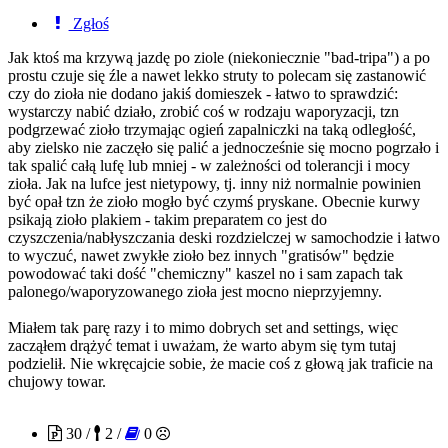
Zgłoś
Jak ktoś ma krzywą jazdę po ziole (niekoniecznie "bad-tripa") a po
prostu czuje się źle a nawet lekko struty to polecam się zastanowić
czy do zioła nie dodano jakiś domieszek - łatwo to sprawdzić:
wystarczy nabić działo, zrobić coś w rodzaju waporyzacji, tzn
podgrzewać zioło trzymając ogień zapalniczki na taką odległość,
aby zielsko nie zaczęło się palić a jednocześnie się mocno pogrzało i
tak spalić całą lufę lub mniej - w zależności od tolerancji i mocy
zioła. Jak na lufce jest nietypowy, tj. inny niż normalnie powinien
być opał tzn że zioło mogło być czymś pryskane. Obecnie kurwy
psikają zioło plakiem - takim preparatem co jest do
czyszczenia/nabłyszczania deski rozdzielczej w samochodzie i łatwo
to wyczuć, nawet zwykłe zioło bez innych "gratisów" będzie
powodować taki dość "chemiczny" kaszel no i sam zapach tak
palonego/waporyzowanego zioła jest mocno nieprzyjemny.
Miałem tak parę razy i to mimo dobrych set and settings, więc
zacząłem drążyć temat i uważam, że warto abym się tym tutaj
podzielił. Nie wkręcajcie sobie, że macie coś z głową jak traficie na
chujowy towar.
NightCrawlerrr
30 /
2 /
0