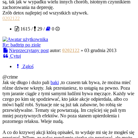
są, tak jak w wypadku wielu innych chorób, istotnym czynnikiem
zachorowania na depresję.
Zrób detox najlepiej od wszystkich używek.
0202122
1615 /
29 /
0
Re: badtrip po ziole
Nieprzeczytany post
autor:
0202122
»
03 grudnia 2013
Cytuj
Zgłoś
@crime
Jak się długo i dużo pali
baki
,to czasem tak bywa, że można mieć
różne dziwne wkręty. Jak przestaniesz, to ustąpią na pewno. Poza
tym jaranie ciągle z tymi samymi ludźmi bywa męczące. Każdy wie
czego po kim się spodziewać, kto jakie akcje odpierdala, albo co
mówi bądź robi. Sytuacje nie są już tak zabawne, bo robią sie
przewidywalne. Tematy się powtarzają. Im częściej się pali tym
mniej pozytywnych efektów. No poza stanem upierdolenia i
pozornego relaksu. Wieje nudą.
A co do krzywej akcji którą opisałeś, to wydaje mi się że mogłeś się
przejarać. WIem, ze paląc regularnie cięzko się przejarać, ale może