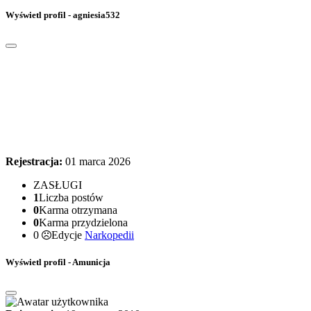
Wyświetl profil - agniesia532
Rejestracja:
01 marca 2026
ZASŁUGI
1
Liczba postów
0
Karma otrzymana
0
Karma przydzielona
0
Edycje
Narkopedii
Wyświetl profil - Amunicja