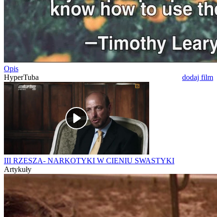
Opis
HyperTuba
dodaj film
III RZESZA- NARKOTYKI W CIENIU SWASTYKI
Artykuły