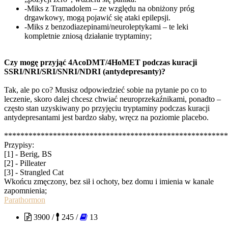
-Miks z Tramadolem – ze względu na obniżony próg
drgawkowy, mogą pojawić się ataki epilepsji.
-Miks z benzodiazepinami/neuroleptykami – te leki
kompletnie zniosą działanie tryptaminy;
Czy mogę przyjąć 4AcoDMT/4HoMET podczas kuracji
SSRI/NRI/SRI/SNRI/NDRI (antydepresanty)?
Tak, ale po co? Musisz odpowiedzieć sobie na pytanie po co to
leczenie, skoro dalej chcesz chwiać neuroprzekaźnikami, ponadto –
często stan uzyskiwany po przyjęciu tryptaminy podczas kuracji
antydepresantami jest bardzo słaby, wręcz na poziomie placebo.
*******************************************************
Przypisy:
[1] - Berig, BS
[2] - Pilleater
[3] - Strangled Cat
Wkońcu zmęczony, bez sił i ochoty, bez domu i imienia w kanale
zapomnienia;
Parathormon
3900 /
245 /
13