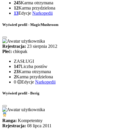
245
Karma otrzymana
12
Karma przydzielona
13
Edycje
Narkopedii
Wyświetl profil - MagicMushroom
Rejestracja:
23 sierpnia 2012
Płeć:
chłopak
ZASŁUGI
147
Liczba postów
23
Karma otrzymana
2
Karma przydzielona
0
Edycje
Narkopedii
Wyświetl profil - Berig
Ranga:
Kompetentny
Rejestracja:
08 lipca 2011