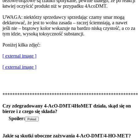
beżowe/brązowe są rzadko spotykane, pewnie dlatego, że po reakcji
łatwiej oczyścić produkt niż w przypadku 4AcoDMT.
UWAGA: niektórzy sprzedawcy sprzedając czarny smar mogą
deklarować, że jest to wolna zasada – raczej ściemniają, a nawet
jeśli nie – brązowy kolor wskazuje na bardzo niską czystość, a co za
tym idzie, wysoką toksyczność substancji.
Poniżej kilka zdjęć:
[ external image ]
[ external image ]
*******************************************************
Czy zdegradowany 4-AcO-DMT/4HoMET działa, skąd się on
bierze i z czego się składa?
Spoiler:
Jakie są skutki uboczne zażywania 4-AcO-DMT/4-HO-MET?