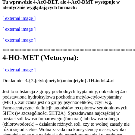
Tu wprawdzie 4-AcO-DET, ale 4-AcO-DMT występuje w
identycznie wyglądających formach:
[ external image ]
[ external image ]
[ external image ]
*******************************************************
4-HO-MET (Metocyna):
[ external image ]
Dokładnie: 3-{2-[etylo(metylo)amino]etylo}-1H-indol-4-ol
Jest to substancja z grupy pochodnych tryptaminy, dokładniej 4ro
podstawiona hydroksylowa pochodna metylo-etylo-tryptaminy
(MET). Zaliczana jest do grupy psychodelików, czyli wg.
Farmaceutycznej definicji: agonistów receptorów serotoninowych
5HTx (w szczególności 5HT2A). Sprzedawana najczęściej w
postaci soli kwasu fumarowego (fumaran) lub kwasu solnego
(chlorowodorek) – działanie różnych soli, czy to wolnej zasady nie
różni się od siebie. Wolna zasada ma konsystencję masła, szybko
ciemnieje więc nie nadaje się do przechowywania i w praktyce