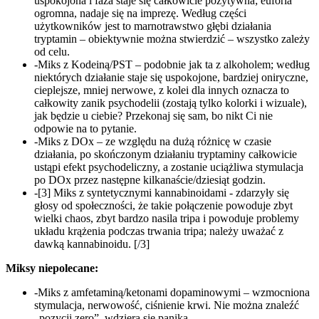
uspokojona i faza staje się całkowicie pozytywna; euforia
ogromna, nadaje się na imprezę. Według części
użytkowników jest to marnotrawstwo głębi działania
tryptamin – obiektywnie można stwierdzić – wszystko zależy
od celu.
-Miks z Kodeiną/PST – podobnie jak ta z alkoholem; według
niektórych działanie staje się uspokojone, bardziej oniryczne,
cieplejsze, mniej nerwowe, z kolei dla innych oznacza to
całkowity zanik psychodelii (zostają tylko kolorki i wizuale),
jak będzie u ciebie? Przekonaj się sam, bo nikt Ci nie
odpowie na to pytanie.
-Miks z DOx – ze względu na dużą różnicę w czasie
działania, po skończonym działaniu tryptaminy całkowicie
ustąpi efekt psychodeliczny, a zostanie uciążliwa stymulacja
po DOx przez następne kilkanaście/dziesiąt godzin.
-[3] Miks z syntetycznymi kannabinoidami - zdarzyły się
głosy od społeczności, że takie połączenie powoduje zbyt
wielki chaos, zbyt bardzo nasila tripa i powoduje problemy
układu krążenia podczas trwania tripa; należy uważać z
dawką kannabinoidu. [/3]
Miksy niepolecane:
-Miks z amfetaminą/ketonami dopaminowymi – wzmocniona
stymulacja, nerwowość, ciśnienie krwi. Nie można znaleźć
„pozycji zero”, wdziera się panika.