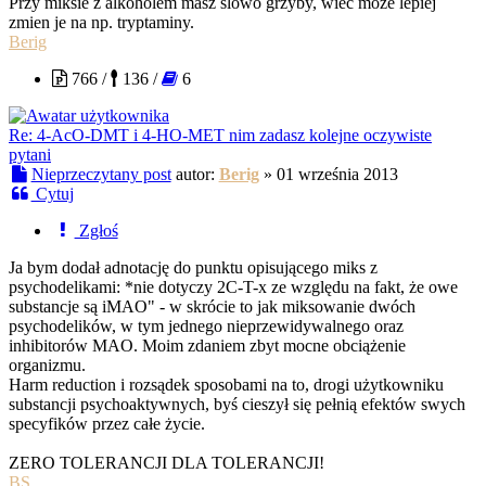
Przy miksie z alkoholem masz slowo grzyby, wiec moze lepiej
zmien je na np. tryptaminy.
Berig
766 /
136 /
6
Re: 4-AcO-DMT i 4-HO-MET nim zadasz kolejne oczywiste
pytani
Nieprzeczytany post
autor:
Berig
»
01 września 2013
Cytuj
Zgłoś
Ja bym dodał adnotację do punktu opisującego miks z
psychodelikami: *nie dotyczy 2C-T-x ze względu na fakt, że owe
substancje są iMAO" - w skrócie to jak miksowanie dwóch
psychodelików, w tym jednego nieprzewidywalnego oraz
inhibitorów MAO. Moim zdaniem zbyt mocne obciążenie
organizmu.
Harm reduction i rozsądek sposobami na to, drogi użytkowniku
substancji psychoaktywnych, byś cieszył się pełnią efektów swych
specyfików przez całe życie.
ZERO TOLERANCJI DLA TOLERANCJI!
BS