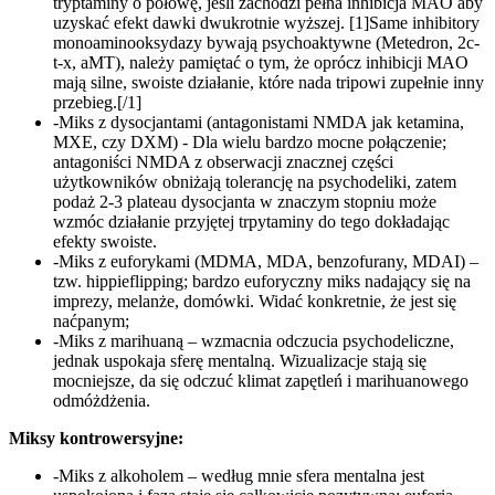
tryptaminy o połowę, jeśli zachodzi pełna inhibicja MAO aby
uzyskać efekt dawki dwukrotnie wyższej. [1]Same inhibitory
monoaminooksydazy bywają psychoaktywne (Metedron, 2c-
t-x, aMT), należy pamiętać o tym, że oprócz inhibicji MAO
mają silne, swoiste działanie, które nada tripowi zupełnie inny
przebieg.[/1]
-Miks z dysocjantami (antagonistami NMDA jak ketamina,
MXE, czy DXM) - Dla wielu bardzo mocne połączenie;
antagoniści NMDA z obserwacji znacznej części
użytkowników obniżają tolerancję na psychodeliki, zatem
podaż 2-3 plateau dysocjanta w znaczym stopniu może
wzmóc działanie przyjętej trpytaminy do tego dokładając
efekty swoiste.
-Miks z euforykami (MDMA, MDA, benzofurany, MDAI) –
tzw. hippieflipping; bardzo euforyczny miks nadający się na
imprezy, melanże, domówki. Widać konkretnie, że jest się
naćpanym;
-Miks z marihuaną – wzmacnia odczucia psychodeliczne,
jednak uspokaja sferę mentalną. Wizualizacje stają się
mocniejsze, da się odczuć klimat zapętleń i marihuanowego
odmóżdżenia.
Miksy kontrowersyjne:
-Miks z alkoholem – według mnie sfera mentalna jest