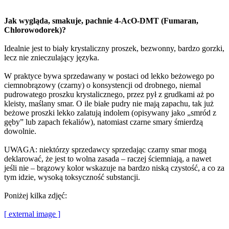
Jak wygląda, smakuje, pachnie 4-AcO-DMT (Fumaran,
Chlorowodorek)?
Idealnie jest to biały krystaliczny proszek, bezwonny, bardzo gorzki,
lecz nie znieczulający języka.
W praktyce bywa sprzedawany w postaci od lekko beżowego po
ciemnobrązowy (czarny) o konsystencji od drobnego, niemal
pudrowatego proszku krystalicznego, przez pył z grudkami aż po
kleisty, maślany smar. O ile białe pudry nie mają zapachu, tak już
beżowe proszki lekko zalatują indolem (opisywany jako „smród z
gęby” lub zapach fekaliów), natomiast czarne smary śmierdzą
dowolnie.
UWAGA: niektórzy sprzedawcy sprzedając czarny smar mogą
deklarować, że jest to wolna zasada – raczej ściemniają, a nawet
jeśli nie – brązowy kolor wskazuje na bardzo niską czystość, a co za
tym idzie, wysoką toksyczność substancji.
Poniżej kilka zdjęć:
[ external image ]