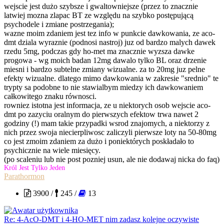
wejscie jest dużo szybsze i gwaltowniejsze (przez to znacznie
latwiej mozna zlapac BT ze względu na szybko postępującą
psychodele i zmiane postrzegania);
wazne moim zdaniem jest tez info w punkcie dawkowania, ze aco-
dmt dziala wyraznie (podnosi nastroj) juz od bardzo malych dawek
rzedu 5mg, podczas gdy ho-met ma znacznie wyzsza dawke
progowa - wg moich badan 12mg dawalo tylko BL oraz drzenie
miesni i bardzo subtelne zmiany wizualne. za to 20mg juz pelne
efekty wizualne. dlatego mimo dawkowania w zakresie "srednio" te
trypty sa podobne to nie stawialbym miedzy ich dawkowaniem
całkowitego znaku równosci.
rowniez istotna jest informacja, ze u niektorych osob wejscie aco-
dmt po zazyciu oralnym do pierwszych efektow trwa nawet 2
godziny (!) mam takie przypadki wsrod znajomych, a niektorzy z
nich przez swoja niecierpliwosc zaliczyli pierwsze loty na 50-80mg
co jest zmoim zdaniem za dużo i poniektórych poskładało to
psychicznie na wiele miesięcy.
(po scaleniu lub nie post pozniej usun, ale nie dodawaj nicka do faq)
Król Jest Tylko Jeden
Parathormon
3900 /
245 /
13
Re: 4-AcO-DMT i 4-HO-MET nim zadasz kolejne oczywiste