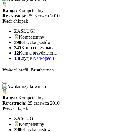
Ranga:
Kompetentny
Rejestracja:
25 czerwca 2010
Płeć:
chłopak
ZASŁUGI
Kompetentny
3900
Liczba postów
245
Karma otrzymana
12
Karma przydzielona
13
Edycje
Narkopedii
Wyświetl profil - Parathormon
Ranga:
Kompetentny
Rejestracja:
25 czerwca 2010
Płeć:
chłopak
ZASŁUGI
Kompetentny
3900
Liczba postów