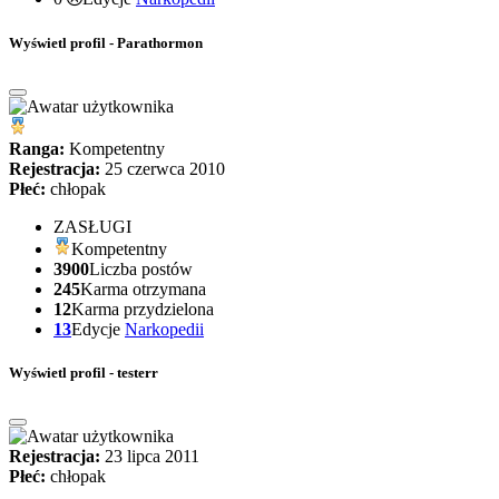
Wyświetl profil - Parathormon
Ranga:
Kompetentny
Rejestracja:
25 czerwca 2010
Płeć:
chłopak
ZASŁUGI
Kompetentny
3900
Liczba postów
245
Karma otrzymana
12
Karma przydzielona
13
Edycje
Narkopedii
Wyświetl profil - testerr
Rejestracja:
23 lipca 2011
Płeć:
chłopak