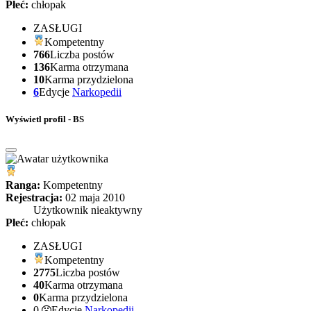
Płeć:
chłopak
ZASŁUGI
Kompetentny
766
Liczba postów
136
Karma otrzymana
10
Karma przydzielona
6
Edycje
Narkopedii
Wyświetl profil - BS
Ranga:
Kompetentny
Rejestracja:
02 maja 2010
Użytkownik nieaktywny
Płeć:
chłopak
ZASŁUGI
Kompetentny
2775
Liczba postów
40
Karma otrzymana
0
Karma przydzielona
0
Edycje
Narkopedii