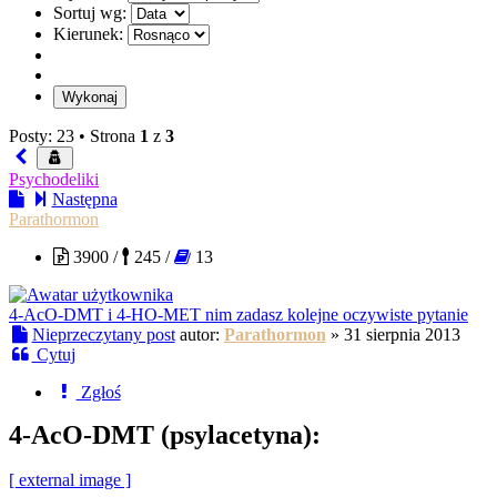
Sortuj wg:
Kierunek:
Posty: 23 •
Strona
1
z
3
Psychodeliki
Następna
Parathormon
3900 /
245 /
13
4-AcO-DMT i 4-HO-MET nim zadasz kolejne oczywiste pytanie
Nieprzeczytany post
autor:
Parathormon
»
31 sierpnia 2013
Cytuj
Zgłoś
4-AcO-DMT (psylacetyna):
[ external image ]