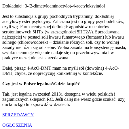
Dokładniej: 3-(2-dimetyloaminoetylo)-4-acetyloksyindol
Jest to substancja z grupy pochodnych tryptaminy, dokładniej
acetylowy ester psylocyny. Zaliczana jest do grupy psychodelików,
czyli wg. Farmaceutycznej definicji: agonistów receptorów
serotoninowych 5HTx (w szczególności 5HT2A). Sprzedawana
najczęściej w postaci soli kwasu fumarowego (fumaran) lub kwasu
solnego (chlorowodorek) – działanie różnych soli, czy to wolnej
zasady nie różni się od siebie. Wolna zasada ma konsystencję masła,
szybko ciemnieje więc nie nadaje się do przechowywania i w
praktyce raczej nie jest sprzedawana.
Dalej, pisząc 4-AcO-DMT mam na myśli sól (dowolną) 4-AcO-
DMT, chyba, że doprecyzuję konkretniej w kontekście.
Czy jest w Polsce legalna?/Gdzie kupić?
Tak, jest legalna (wrzesień 2013), dostępna w wielu polskich i
zagranicznych sklepach RC. Jeśli dalej nie wiesz gdzie szukać, użyj
duckduckgo lub sprawdź w działach:
SPRZEDAWCY
OGŁOSZENIA