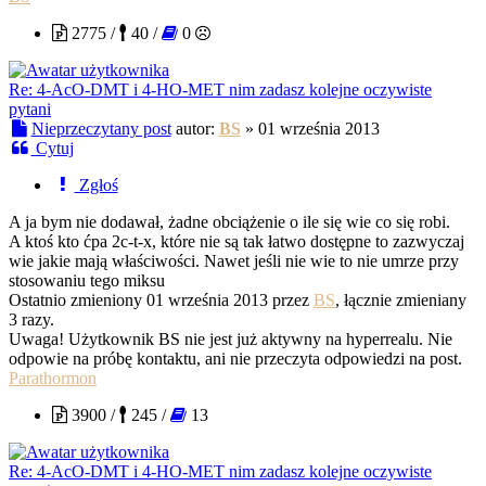
2775 /
40 /
0
Re: 4-AcO-DMT i 4-HO-MET nim zadasz kolejne oczywiste
pytani
Nieprzeczytany post
autor:
BS
»
01 września 2013
Cytuj
Zgłoś
A ja bym nie dodawał, żadne obciążenie o ile się wie co się robi.
A ktoś kto ćpa 2c-t-x, które nie są tak łatwo dostępne to zazwyczaj
wie jakie mają właściwości. Nawet jeśli nie wie to nie umrze przy
stosowaniu tego miksu
Ostatnio zmieniony 01 września 2013 przez
BS
, łącznie zmieniany
3 razy.
Uwaga! Użytkownik BS nie jest już aktywny na hyperrealu. Nie
odpowie na próbę kontaktu, ani nie przeczyta odpowiedzi na post.
Parathormon
3900 /
245 /
13
Re: 4-AcO-DMT i 4-HO-MET nim zadasz kolejne oczywiste