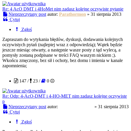
Re: 4 AcO DMT i 4HoMet nim zadasz kolejne oczywiste pytanie
Nieprzeczytany post
autor:
Parathormon
»
31 sierpnia 2013
Cytuj
Zgłoś
Zapraszam do wytykania błędów, dyskusji, dodawania kolejnych
oczywistych pytań (najlepiej wraz z odpowiedzią); Wątek będzie
jeszcze miesiąc otwarty, a następnie wasze posty z tąd wylecą, a
pomysły zostaną podpisane w treści FAQ waszym nickiem ;).
Wkońcu zmęczony, bez sił i ochoty, bez domu i imienia w kanale
zapomnienia;
MagicMushroom
147 /
23 /
0
Re: Odp: 4-AcO-DMT i 4-HO-MET nim zadasz kolejne oczywiste
p
Nieprzeczytany post
autor:
MagicMushroom
»
31 sierpnia 2013
Cytuj
Zgłoś