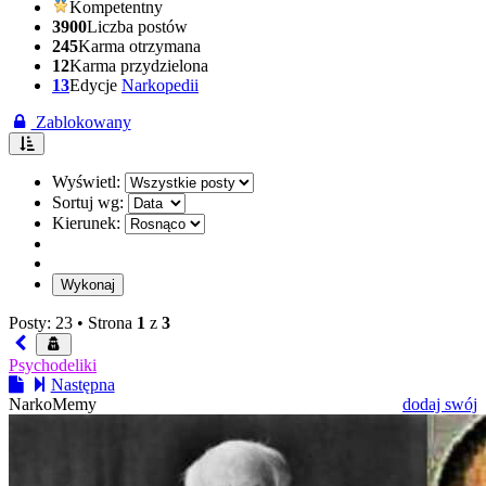
Kompetentny
3900
Liczba postów
245
Karma otrzymana
12
Karma przydzielona
13
Edycje
Narkopedii
Zablokowany
Wyświetl:
Sortuj wg:
Kierunek:
Posty: 23 •
Strona
1
z
3
Psychodeliki
Następna
NarkoMemy
dodaj swój