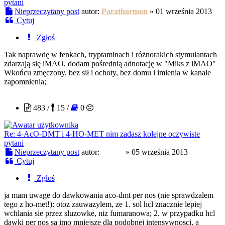
pytani
Nieprzeczytany post
autor:
Parathormon
»
01 września 2013
Cytuj
Zgłoś
Tak naprawdę w fenkach, tryptaminach i różnorakich stymulantach
zdarzają się iMAO, dodam pośrednią adnotację w "Miks z iMAO"
Wkońcu zmęczony, bez sił i ochoty, bez domu i imienia w kanale
zapomnienia;
testerr
483 /
15 /
0
Re: 4-AcO-DMT i 4-HO-MET nim zadasz kolejne oczywiste
pytani
Nieprzeczytany post
autor:
testerr
»
05 września 2013
Cytuj
Zgłoś
ja mam uwage do dawkowania aco-dmt per nos (nie sprawdzalem
tego z ho-met!): otoz zauwazylem, ze 1. sol hcl znacznie lepiej
wchlania sie przez sluzowke, niz fumaranowa; 2. w przypadku hcl
dawki per nos sa imo mniejsze dla podobnej intensywnosci, a