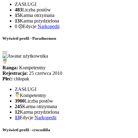
ZASŁUGI
483
Liczba postów
15
Karma otrzymana
13
Karma przydzielona
0
Edycje
Narkopedii
Wyświetl profil - Parathormon
Ranga:
Kompetentny
Rejestracja:
25 czerwca 2010
Płeć:
chłopak
ZASŁUGI
Kompetentny
3900
Liczba postów
245
Karma otrzymana
12
Karma przydzielona
13
Edycje
Narkopedii
Wyświetl profil - crocodilla