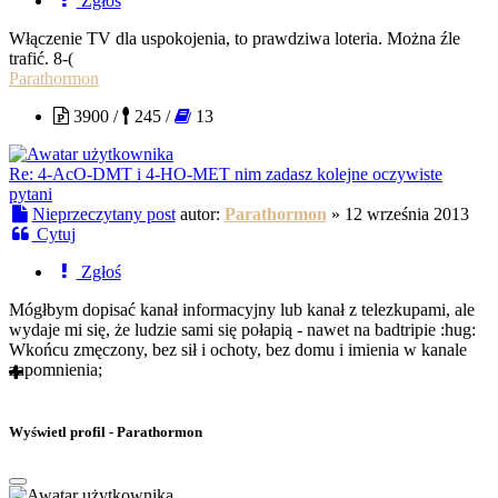
Zgłoś
Włączenie TV dla uspokojenia, to prawdziwa loteria. Można źle
trafić. 8-(
Parathormon
3900 /
245 /
13
Re: 4-AcO-DMT i 4-HO-MET nim zadasz kolejne oczywiste
pytani
Nieprzeczytany post
autor:
Parathormon
»
12 września 2013
Cytuj
Zgłoś
Mógłbym dopisać kanał informacyjny lub kanał z telezkupami, ale
wydaje mi się, że ludzie sami się połapią - nawet na badtripie :hug:
Wkońcu zmęczony, bez sił i ochoty, bez domu i imienia w kanale
zapomnienia;
Wyświetl profil - Parathormon