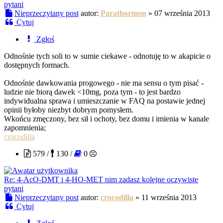
pytani
Nieprzeczytany post
autor:
Parathormon
»
07 września 2013
Cytuj
Zgłoś
Odnośnie tych soli to w sumie ciekawe - odnotuję to w akapicie o
dostępnych formach.
Odnośnie dawkowania progowego - nie ma sensu o tym pisać -
ludzie nie biorą dawek <10mg, poza tym - to jest bardzo
indywidualna sprawa i umieszczanie w FAQ na postawie jednej
opinii byłoby niezbyt dobrym pomysłem.
Wkońcu zmęczony, bez sił i ochoty, bez domu i imienia w kanale
zapomnienia;
crocodilla
579 /
130 /
0
Re: 4-AcO-DMT i 4-HO-MET nim zadasz kolejne oczywiste
pytani
Nieprzeczytany post
autor:
crocodilla
»
11 września 2013
Cytuj