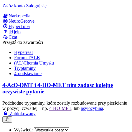
Załóż konto
Zaloguj się
Narkopedia
NeuroGroove
HyperTuba
[H]elp
Czat
Przejdź do zawartości
Hyperreal
Forum TALK
(AL)Chemia Umysłu
Tryptaminy
4-podstawione
4-AcO-DMT i 4-HO-MET nim zadasz kolejne
oczywiste pytanie
Podchodne tryptaminy, które zostały rozbudowane przy pierścieniu
w pozycji czwartej – np.
4-HO-MET
, lub
psylocybina
.
Zablokowany
Wyświetl: