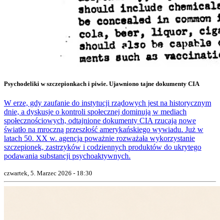
Psychodeliki w szczepionkach i piwie. Ujawniono tajne dokumenty CIA
W erze, gdy zaufanie do instytucji rządowych jest na historycznym
dnie, a dyskusje o kontroli społecznej dominują w mediach
społecznościowych, odtajnione dokumenty CIA rzucają nowe
światło na mroczną przeszłość amerykańskiego wywiadu. Już w
latach 50. XX w. agencja poważnie rozważała wykorzystanie
szczepionek, zastrzyków i codziennych produktów do ukrytego
podawania substancji psychoaktywnych.
czwartek, 5. Marzec 2026 - 18:30