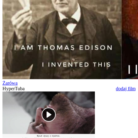
Żarówa
HyperTuba
dodaj film