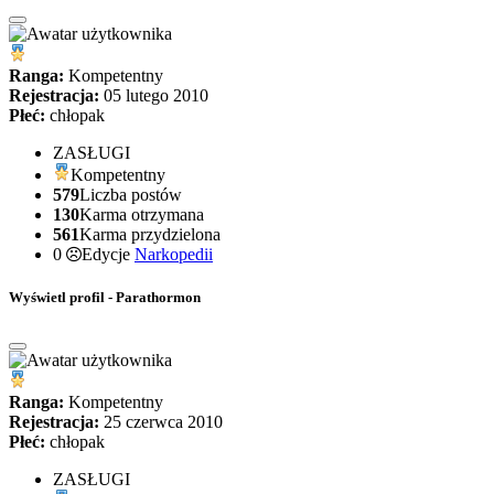
Ranga:
Kompetentny
Rejestracja:
05 lutego 2010
Płeć:
chłopak
ZASŁUGI
Kompetentny
579
Liczba postów
130
Karma otrzymana
561
Karma przydzielona
0
Edycje
Narkopedii
Wyświetl profil - Parathormon
Ranga:
Kompetentny
Rejestracja:
25 czerwca 2010
Płeć:
chłopak
ZASŁUGI