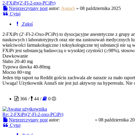
2-FXiPr(2'-Fl-2-oxo-PCiPr)
Nieprzeczytany post
autor:
AnnaS
»
08 października 2025
Cytuj
Zgłoś
2-FXiPr (2′-Fl-2-Oxo-PCiPr) to dysocjacyjne anestetyczne z grupy 
naukowych i laboratoryjnych oraz nie ma zastosowań medycznych lub
właściwości farmakologiczne i toksykologiczne tej substancji nie 
FXiPr jest substancją badawczą o wysokiej czystości (≥98%), stoso
Dawkowanie
Słabo 20-40 mg
Typowa dawka 40-80mg
Mocno 80+mg
Jeden trip raport na Reddit gościu zachwala ale narazie za mało raport
Uwaga! Użytkownik AnnaS nie jest już aktywny na hyperrealu. Nie o
slodkapszczolka
366 /
44 /
0
Re: 2-FXiPr(2'-Fl-2-oxo-PCiPr)
Nieprzeczytany post
autor:
slodkapszczolka
»
08 października 2
Cytuj