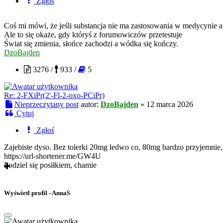
Zgłoś
Coś mi mówi, że jeśli substancja nie ma zastosowania w medycynie
Ale to się okaże, gdy któryś z forumowiczów przetestuje
Świat się zmienia, słońce zachodzi a wódka się kończy.
DzoBajden
3276 /
933 /
5
Re: 2-FXiPr(2'-Fl-2-oxo-PCiPr)
Nieprzeczytany post
autor:
DzoBajden
»
12 marca 2026
Cytuj
Zgłoś
Zajebiste dyso. Bez tolerki 20mg ledwo co, 80mg bardzo przyjemnie
https://url-shortener.me/GW4U
Podziel się posiłkiem, chamie
Wyświetl profil - AnnaS