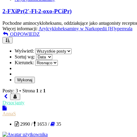
2-FXiPr(2'-Fl-2-oxo-PCiPr)
Pochodne aminocykloheksanu, oddziałujące jako antagonisty recep
Więcej informacji:
Arylcykloheksaminy w Narkopedii [H]yperreala
ODPOWIEDZ
Wyświetl:
Sortuj wg:
Kierunek:
Posty: 3 •
Strona
1
z
1
Dysocjanty
AnnaS
2990 /
1653 /
35