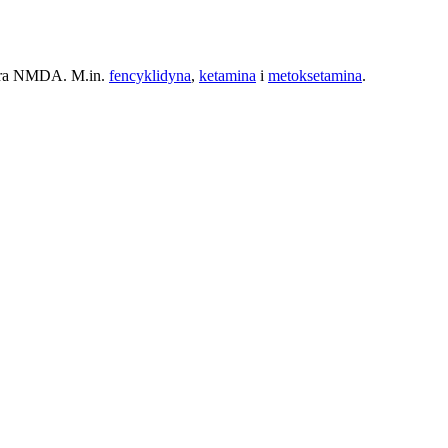
tora NMDA. M.in.
fencyklidyna
,
ketamina
i
metoksetamina
.