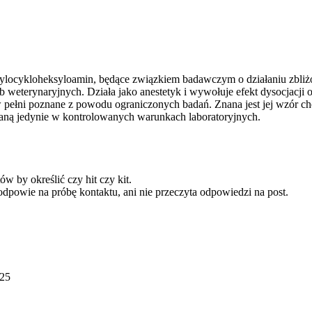
arylocykloheksyloamin, będące związkiem badawczym o działaniu zbli
 weterynaryjnych. Działa jako anestetyk i wywołuje efekt dysocjacji
są w pełni poznane z powodu ograniczonych badań. Znana jest jej wzó
waną jedynie w kontrolowanych warunkach laboratoryjnych.
ów by określić czy hit czy kit.
dpowie na próbę kontaktu, ani nie przeczyta odpowiedzi na post.
025