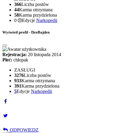
366
Liczba postów
44
Karma otrzymana
58
Karma przydzielona
0
Edycje
Narkopedii
Wyświetl profil - DzoBajden
Rejestracja:
20 listopada 2014
Płeć:
chłopak
ZASŁUGI
3276
Liczba postów
933
Karma otrzymana
391
Karma przydzielona
5
Edycje
Narkopedii
ODPOWIEDZ