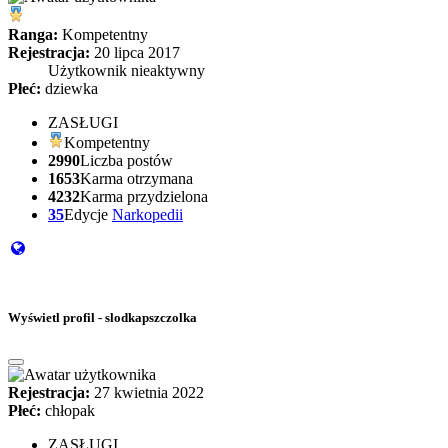
Ranga:
Kompetentny
Rejestracja:
20 lipca 2017
Użytkownik nieaktywny
Płeć:
dziewka
ZASŁUGI
Kompetentny
2990
Liczba postów
1653
Karma otrzymana
4232
Karma przydzielona
35
Edycje
Narkopedii
Wyświetl profil - slodkapszczolka
Rejestracja:
27 kwietnia 2022
Płeć:
chłopak
ZASŁUGI