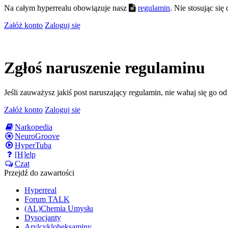
Na całym hyperrealu obowiązuje nasz
regulamin
. Nie stosując si
Załóż konto
Zaloguj się
Zgłoś naruszenie regulaminu
Jeśli zauważysz jakiś post naruszający regulamin, nie wahaj się go o
Załóż konto
Zaloguj się
Narkopedia
NeuroGroove
HyperTuba
[H]elp
Czat
Przejdź do zawartości
Hyperreal
Forum TALK
(AL)Chemia Umysłu
Dysocjanty
Arylcykloheksaminy