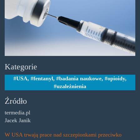
antiopiovaccine.jpg
Kategorie
USA
,
fentanyl
,
badania naukowe
,
opioidy
,
uzależnienia
Źródło
termedia.pl
Jacek Janik
W USA trwają prace nad szczepionkami przeciwko