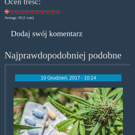
Oceń treść:
Average:
10
(
1
vote)
Dodaj swój komentarz
Najprawdopodobniej podobne
10 Grudzień, 2017 - 10:14
weedopioid.jpg