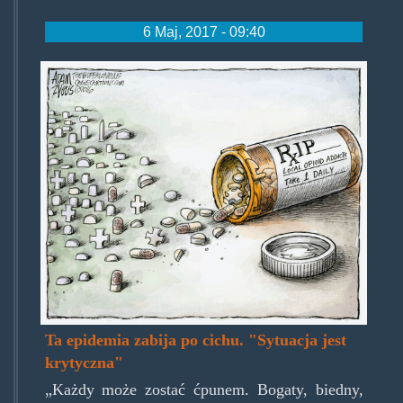
6 Maj, 2017 - 09:40
riplocalopioidusers.jpg
Ta epidemia zabija po cichu. "Sytuacja jest
krytyczna"
„Każdy może zostać ćpunem. Bogaty, biedny,