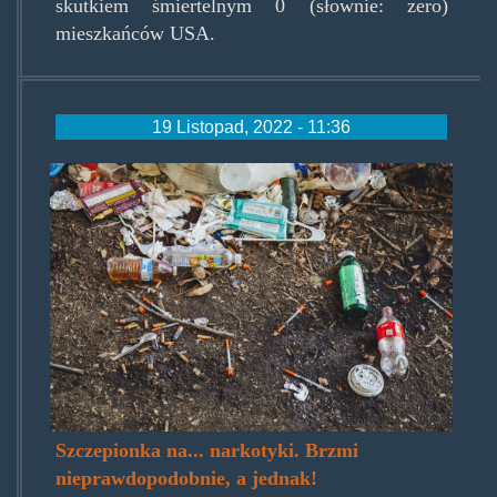
skutkiem śmiertelnym 0 (słownie: zero)
mieszkańców USA.
19 Listopad, 2022 - 11:36
jonathan-gonzalez-kk-
wa2xmxhy-unsplash.jpg
Szczepionka na... narkotyki. Brzmi
nieprawdopodobnie, a jednak!