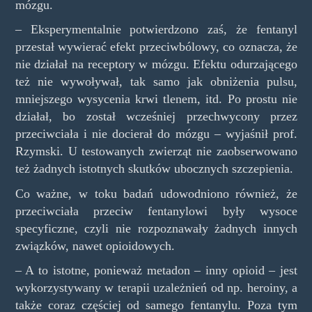
mózgu.
– Eksperymentalnie potwierdzono zaś, że fentanyl
przestał wywierać efekt przeciwbólowy, co oznacza, że
nie działał na receptory w mózgu. Efektu odurzającego
też nie wywoływał, tak samo jak obniżenia pulsu,
mniejszego wysycenia krwi tlenem, itd. Po prostu nie
działał, bo został wcześniej przechwycony przez
przeciwciała i nie docierał do mózgu – wyjaśnił prof.
Rzymski. U testowanych zwierząt nie zaobserwowano
też żadnych istotnych skutków ubocznych szczepienia.
Co ważne, w toku badań udowodniono również, że
przeciwciała przeciw fentanylowi były wysoce
specyficzne, czyli nie rozpoznawały żadnych innych
związków, nawet opioidowych.
– A to istotne, ponieważ metadon – inny opioid – jest
wykorzystywany w terapii uzależnień od np. heroiny, a
także coraz częściej od samego fentanylu. Poza tym