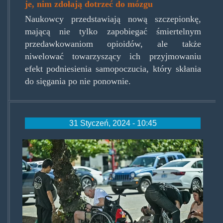
je, nim zdołają dotrzeć do mózgu
Naukowcy przedstawiają nową szczepionkę,
mającą nie tylko zapobiegać śmiertelnym
przedawkowaniom opioidów, ale także
niwelować towarzyszący ich przyjmowaniu
efekt podniesienia samopoczucia, który skłania
do sięgania po nie ponownie.
31 Styczeń, 2024 - 10:45
a_group_of_drug_users_on_nw
a-1_1696285038579.jpg