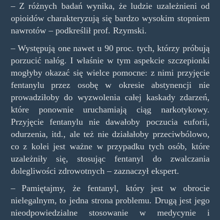
– Z różnych badań wynika, że ludzie uzależnieni od
opioidów charakteryzują się bardzo wysokim stopniem
nawrotów – podkreślił prof. Rzymski.
– Występują one nawet u 90 proc. tych, którzy próbują
porzucić nałóg. I właśnie w tym aspekcie szczepionki
mogłyby okazać się wielce pomocne: z nimi przyjęcie
fentanylu przez osobę w okresie abstynencji nie
prowadziłoby do wyzwolenia całej kaskady zdarzeń,
które ponownie uruchamiają ciąg narkotykowy.
Przyjęcie fentanylu nie dawałoby poczucia euforii,
odurzenia, itd., ale też nie działałoby przeciwbólowo,
co z kolei jest ważne w przypadku tych osób, które
uzależniły się, stosując fentanyl do zwalczania
dolegliwości zdrowotnych – zaznaczył ekspert.
– Pamiętajmy, że fentanyl, który jest w obrocie
nielegalnym, to jedna strona problemu. Drugą jest jego
nieodpowiedzialne stosowanie w medycynie i