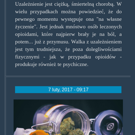
Uzależnienie jest ciężką, śmiertelną chorobą. W
wielu przypadkach można powiedzieć, że do
pewnego momentu występuje ona "na własne
życzenie". Jest jednak mnóstwo osób leczonych
opioidami, które najpierw brały je na ból, a
potem... już z przymusu. Walka z uzależnieniem
jest tym trudniejsza, że poza dolegliwościami
fizycznymi - jak w przypadku opioidów -
produkuje również te psychiczne.
7 luty, 2017 - 09:17
medical-marijuana-opioid-
addiction.jpg