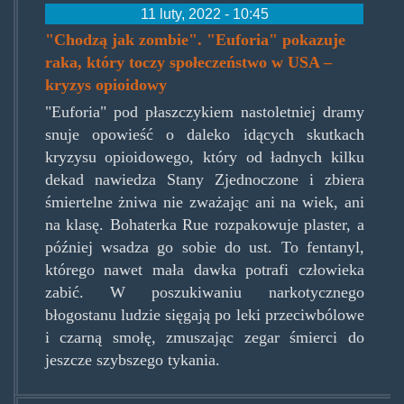
11 luty, 2022 - 10:45
"Chodzą jak zombie". "Euforia" pokazuje
raka, który toczy społeczeństwo w USA –
kryzys opioidowy
"Euforia" pod płaszczykiem nastoletniej dramy
snuje opowieść o daleko idących skutkach
kryzysu opioidowego, który od ładnych kilku
dekad nawiedza Stany Zjednoczone i zbiera
śmiertelne żniwa nie zważając ani na wiek, ani
na klasę. Bohaterka Rue rozpakowuje plaster, a
później wsadza go sobie do ust. To fentanyl,
którego nawet mała dawka potrafi człowieka
zabić. W poszukiwaniu narkotycznego
błogostanu ludzie sięgają po leki przeciwbólowe
i czarną smołę, zmuszając zegar śmierci do
jeszcze szybszego tykania.