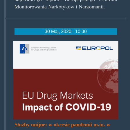
Monitorowania Narkotyków i Narkomanii.
30 Maj, 2020 - 10:30
eudrugmarkets.png
Służby unijne: w okresie pandemii m.in. w