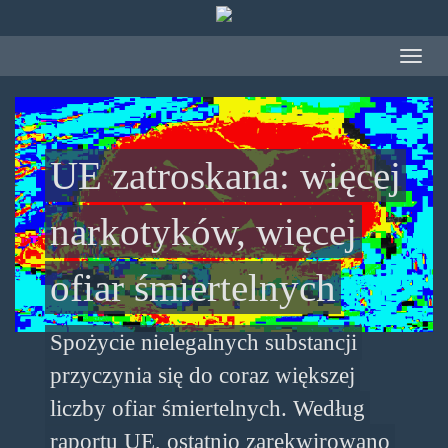
Przejdź do treści
Toggle
navigat
UE zatroskana: więcej
narkotyków, więcej
ofiar śmiertelnych
Spożycie nielegalnych substancji
przyczynia się do coraz większej
liczby ofiar śmiertelnych. Według
raportu UE, ostatnio zarekwirowano