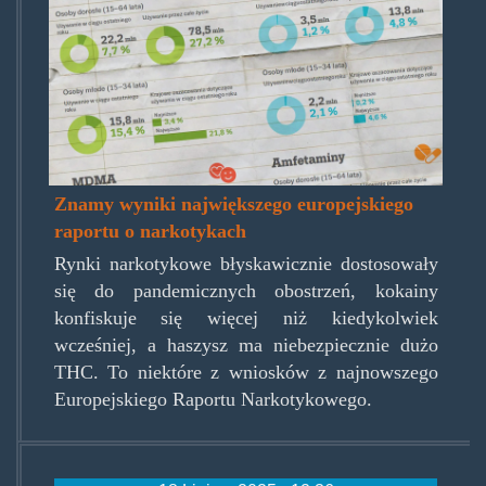
raport_narko_2-1536x864.jpg
Znamy wyniki największego europejskiego
raportu o narkotykach
Rynki narkotykowe błyskawicznie dostosowały
się do pandemicznych obostrzeń, kokainy
konfiskuje się więcej niż kiedykolwiek
wcześniej, a haszysz ma niebezpiecznie dużo
THC. To niektóre z wniosków z najnowszego
Europejskiego Raportu Narkotykowego.