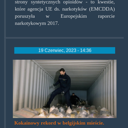
strony syntetycznych opioidów - to kwestie,
które agencja UE ds. narkotyków (EMCDDA)
poruszyła w Europejskim raporcie
narkotykowym 2017.
19 Czerwiec, 2023 - 14:36
przechwycone-narkotyki.jpg
Kokainowy rekord w belgijskim mieście.