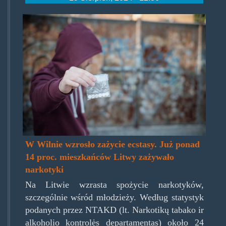
1511959585.jpg
W Wilnie wzrosło zażycie ecstasy. Już ponad
14 proc. mieszkańców Litwy zażywało
narkotyki
Na Litwie wzrasta spożycie narkotyków,
szczególnie wśród młodzieży. Według statystyk
podanych przez NTAKD (lt. Narkotikų tabako ir
alkoholio kontrolės departamentas) około 24