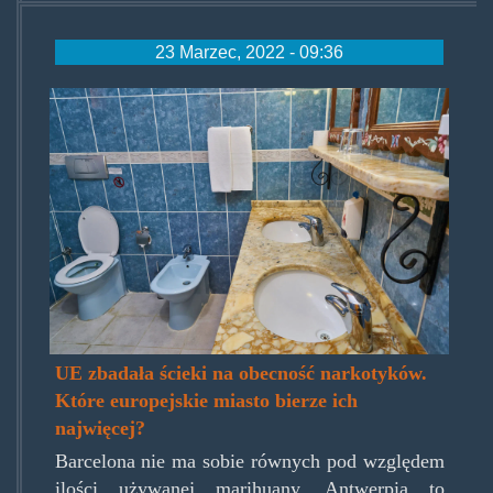
23 Marzec, 2022 - 09:36
bathroom-
g1c092a4ca_1920.jpg
UE zbadała ścieki na obecność narkotyków.
Które europejskie miasto bierze ich
najwięcej?
Barcelona nie ma sobie równych pod względem
ilości używanej marihuany. Antwerpia to