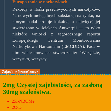
Europa tonie w narkotykach
Rekordy w ilości przechwyconych narkotyków,
41 nowych nielegalnych substancji na rynku, na
którym nadal króluje kokaina, a najwięcej jej
stwierdzono w ściekach Antwerpii — to tylko
niektóre wnioski z tegorocznego raportu
Europejskiego Centrum Monitorowania
Narkotyków i Narkomanii (EMCDDA). Pada w
nim wiele mówiące stwierdzenie: "Wszędzie,
wszystko, wszyscy".
Zajawki z NeuroGroove
2mg Czystej zajebistości, za zasłoną
30mg szaleństwa.
25I-NBOMe
2C-D