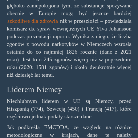
głęboko zaniepokojona tym, że substancje spożywane
obecnie w Europie mogą być jeszcze bardziej
szkodliwe dla zdrowia
niż w przeszłości – powiedziała
komisarz ds. spraw wewnętrznych UE Ylva Johansson
podczas prezentacji raportu. Wynika z niego, że liczba
zgonów z powodu narkotyków w Niemczech wzrosła
ostatnio do co najmniej 1826 rocznie (dane z 2021
roku). Jest to o 245 zgonów więcej niż w poprzednim
roku (2020: 1581 zgonów) i około dwukrotnie więcej
niż dziesięć lat temu.
Liderem Niemcy
Niechlubnym liderem w UE są Niemcy, przed
Hiszpanią (774), Szwecją (450) i Francją (417), które
częściowo jednak podały starsze dane.
Jak podkreśla EMCDDA, ze względu na różnice
metodologiczne w krajach, dane te należy