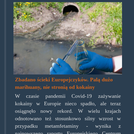
wastewater.jpg
Zbadano ścieki Europejczyków. Palą dużo
marihuany, nie stronią od kokainy
W czasie pandemii Covid-19 zażywanie
kokainy w Europie nieco spadło, ale teraz
osiągnęło nowy rekord. W wielu krajach
odnotowano też stosunkowo silny wzrost w
przypadku metamfetaminy - wynika z
najnowszego raportu Europejskiego Centrum