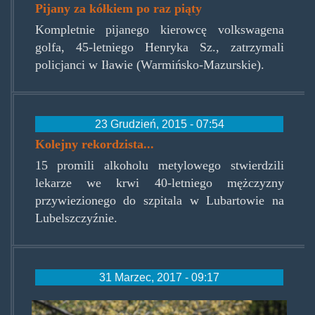
Pijany za kółkiem po raz piąty
Kompletnie pijanego kierowcę volkswagena
golfa, 45-letniego Henryka Sz., zatrzymali
policjanci w Iławie (Warmińsko-Mazurskie).
23 Grudzień, 2015 - 07:54
Kolejny rekordzista...
15 promili alkoholu metylowego stwierdzili
lekarze we krwi 40-letniego mężczyzny
przywiezionego do szpitala w Lubartowie na
Lubelszczyźnie.
31 Marzec, 2017 - 09:17
ochlejusy.jpg