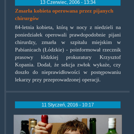
13 Czerwiec, 2006 - 13:34
Zmarła kobieta operowana przez pijanych
chirurgów
84-letnia kobieta, którą w nocy z niedzieli na
poniedziałek operowali prawdopodobnie pijani
chirurdzy, zmarła w szpitalu miejskim w
Pabianicach (Łódzkie) - poinformował rzecznik
prasowy łódzkiej prokuratury Krzysztof
Kopania. Dodał, że sekcja zwłok wykaże, czy
doszło do nieprawidłowości w postępowaniu
lekarzy przy przeprowadzonej operacji.
11 Styczeń, 2016 - 10:17
20120920_kidsbooze.jpg