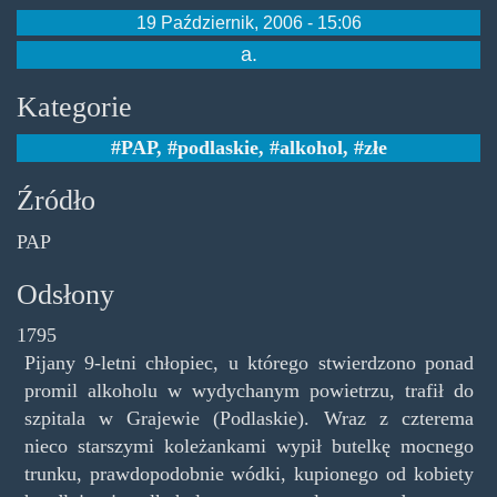
19 Październik, 2006 - 15:06
a.
Kategorie
PAP
,
podlaskie
,
alkohol
,
złe
Źródło
PAP
Odsłony
1795
Pijany 9-letni chłopiec, u którego stwierdzono ponad
promil alkoholu w wydychanym powietrzu, trafił do
szpitala w Grajewie (Podlaskie). Wraz z czterema
nieco starszymi koleżankami wypił butelkę mocnego
trunku, prawdopodobnie wódki, kupionego od kobiety