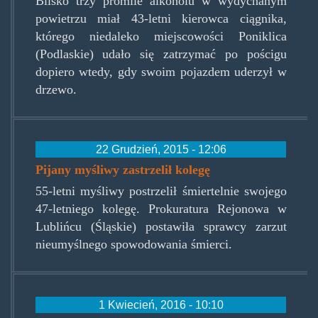
Blisko trzy promile alkoholu w wydychanym
powietrzu miał 43-letni kierowca ciągnika,
którego niedaleko miejscowości Poniklica
(Podlaskie) udało się zatrzymać po pościgu
dopiero wtedy, gdy swoim pojazdem uderzył w
drzewo.
22 Grudzień, 2015 - 12:06
Pijany myśliwy zastrzelił kolegę
55-letni myśliwy postrzelił śmiertelnie swojego
47-letniego kolegę. Prokuratura Rejonowa w
Lublińcu (Śląskie) postawiła sprawcy zarzut
nieumyślnego spowodowania śmierci.
1 Kwiecień, 2016 - 10:10