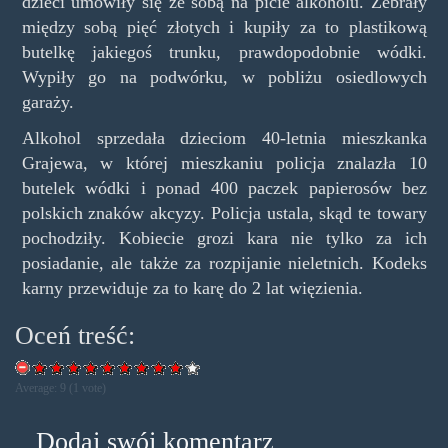
dzieci umówiły się ze sobą na picie alkoholu. Zebrały
między sobą pięć złotych i kupiły za to plastikową
butelkę jakiegoś trunku, prawdopodobnie wódki.
Wypiły go na podwórku, w pobliżu osiedlowych
garaży.
Alkohol sprzedała dzieciom 40-letnia mieszkanka
Grajewa, w której mieszkaniu policja znalazła 10
butelek wódki i ponad 400 paczek papierosów bez
polskich znaków akcyzy. Policja ustala, skąd te towary
pochodziły. Kobiecie grozi kara nie tylko za ich
posiadanie, ale także za rozpijanie nieletnich. Kodeks
karny przewiduje za to karę do 2 lat więzienia.
Oceń treść:
Average:
9
(
1
vote)
Dodaj swój komentarz