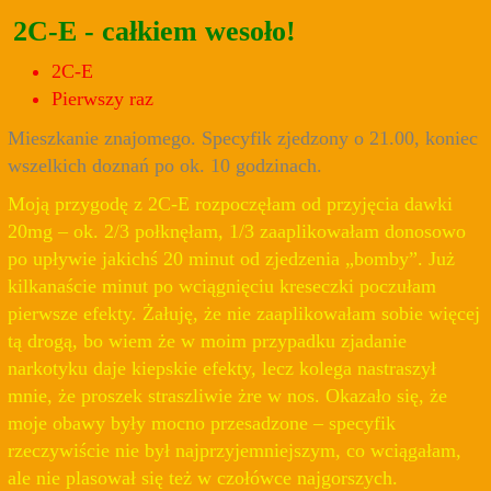
2C-E - całkiem wesoło!
2C-E
Pierwszy raz
Mieszkanie znajomego. Specyfik zjedzony o 21.00, koniec
wszelkich doznań po ok. 10 godzinach.
Moją przygodę z 2C-E rozpoczęłam od przyjęcia dawki
20mg – ok. 2/3 połknęłam, 1/3 zaaplikowałam donosowo
po upływie jakichś 20 minut od zjedzenia „bomby”. Już
kilkanaście minut po wciągnięciu kreseczki poczułam
pierwsze efekty. Żałuję, że nie zaaplikowałam sobie więcej
tą drogą, bo wiem że w moim przypadku zjadanie
narkotyku daje kiepskie efekty, lecz kolega nastraszył
mnie, że proszek straszliwie żre w nos. Okazało się, że
moje obawy były mocno przesadzone – specyfik
rzeczywiście nie był najprzyjemniejszym, co wciągałam,
ale nie plasował się też w czołówce najgorszych.