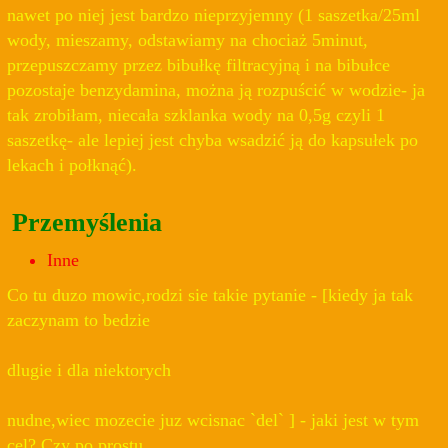
nawet po niej jest bardzo nieprzyjemny (1 saszetka/25ml
wody, mieszamy, odstawiamy na chociaż 5minut,
przepuszczamy przez bibułkę filtracyjną i na bibułce
pozostaje benzydamina, można ją rozpuścić w wodzie- ja
tak zrobiłam, niecała szklanka wody na 0,5g czyli 1
saszetkę- ale lepiej jest chyba wsadzić ją do kapsułek po
lekach i połknąć).
Przemyślenia
Inne
Co tu duzo mowic,rodzi sie takie pytanie - [kiedy ja tak
zaczynam to bedzie
dlugie i dla niektorych
nudne,wiec mozecie juz wcisnac `del` ] - jaki jest w tym
cel? Czy po prostu