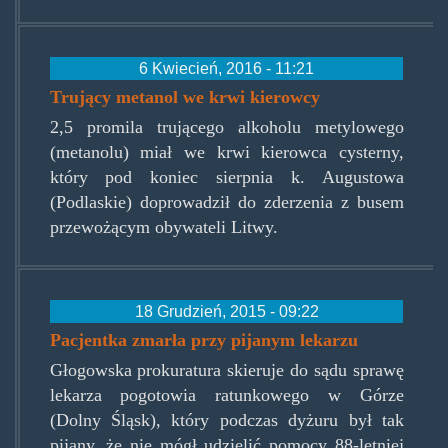
6 Kwiecień, 2016 - 11:21
Trujący metanol we krwi kierowcy
2,5 promila trującego alkoholu metylowego
(metanolu) miał we krwi kierowca cysterny,
który pod koniec sierpnia k. Augustowa
(Podlaskie) doprowadził do zderzenia z busem
przewożącym obywateli Litwy.
18 Grudzień, 2015 - 09:22
Pacjentka zmarła przy pijanym lekarzu
Głogowska prokuratura skieruje do sądu sprawę
lekarza pogotowia ratunkowego w Górze
(Dolny Śląsk), który podczas dyżuru był tak
pijany, że nie mógł udzielić pomocy 88-letniej