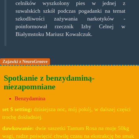
celników wyszkolony pies w jednej z
suwalskich szkół podczas pogadanki na temat
szkodliwości zażywania narkotyków -
poinformował rzecznik Izby Celnej w
Białymstoku Mariusz Kowalczuk.
Zajawki z NeuroGroove
Spotkanie z benzydaminą-
niezapomniane
Benzydamina
set $ setting:
dzisiejsza noc, mój pokój, w dalszej części
trochę dokładniej.
dawkowanie:
dwie saszetki Tantum Rosa na moje 50kg
wagi, radze poświęcić chwilę czasu na ekstrakcję bo smak