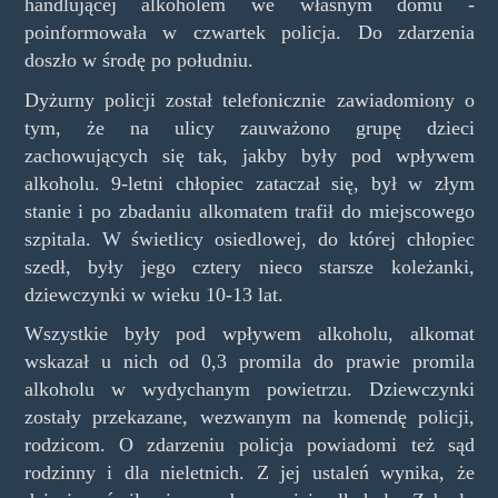
handlującej alkoholem we własnym domu -
poinformowała w czwartek policja. Do zdarzenia
doszło w środę po południu.
Dyżurny policji został telefonicznie zawiadomiony o
tym, że na ulicy zauważono grupę dzieci
zachowujących się tak, jakby były pod wpływem
alkoholu. 9-letni chłopiec zataczał się, był w złym
stanie i po zbadaniu alkomatem trafił do miejscowego
szpitala. W świetlicy osiedlowej, do której chłopiec
szedł, były jego cztery nieco starsze koleżanki,
dziewczynki w wieku 10-13 lat.
Wszystkie były pod wpływem alkoholu, alkomat
wskazał u nich od 0,3 promila do prawie promila
alkoholu w wydychanym powietrzu. Dziewczynki
zostały przekazane, wezwanym na komendę policji,
rodzicom. O zdarzeniu policja powiadomi też sąd
rodzinny i dla nieletnich. Z jej ustaleń wynika, że