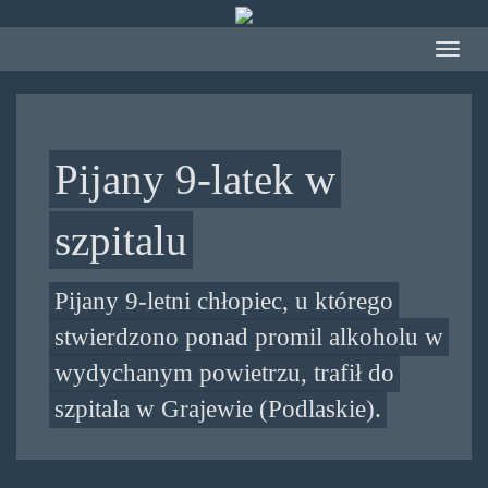
Przejdź
do
Toggle
treści
navigat
Pijany 9-latek w
szpitalu
Pijany 9-letni chłopiec, u którego
stwierdzono ponad promil alkoholu w
wydychanym powietrzu, trafił do
szpitala w Grajewie (Podlaskie).