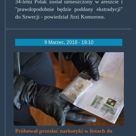
34-letni Polak został umieszczony w areszcie i
"prawdopodobnie będzie poddany ekstradycji"
do Szwecji - powiedział Jirzi Komorous.
9 Marzec, 2018 - 19:10
ludzie_zejdzcie_z_drogi_bo_lis
Próbował przesłać narkotyki w listach do