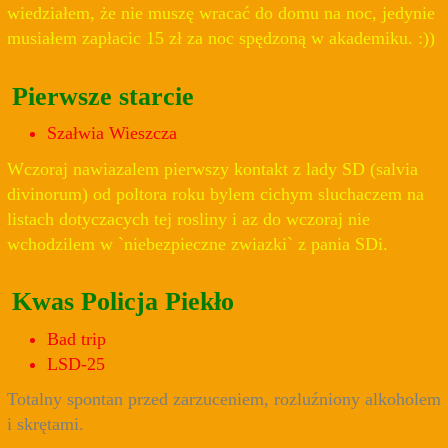
wiedziałem, że nie muszę wracać do domu na noc, jedynie
musiałem zapłacic 15 zł za noc spędzoną w akademiku. :))
Pierwsze starcie
Szałwia Wieszcza
Wczoraj nawiazalem pierwszy kontakt z lady SD (salvia
divinorum) od poltora roku bylem cichym sluchaczem na
listach dotyczacych tej rosliny i az do wczoraj nie
wchodzilem w `niebezpieczne zwiazki` z pania SDi.
Kwas Policja Piekło
Bad trip
LSD-25
Totalny spontan przed zarzuceniem, rozluźniony alkoholem
i skrętami.