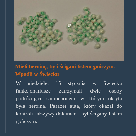
herazeswiecka170117.jpg
Mieli heroinę, byli ścigani listem gończym.
Wpadli w Świecku
W niedzielę, 15 stycznia w Świecku
funkcjonariusze zatrzymali dwie osoby
podróżujące samochodem, w którym ukryta
była heroina. Pasażer auta, który okazał do
kontroli fałszywy dokument, był ścigany listem
gończym.