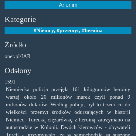
Anonim
Kategorie
Niemcy
,
przemyt
,
heroina
Źródło
onet.pl/IAR
Odsłony
1591
Niemiecka policja przejęła 161 kilogramów heroiny
wartej około 20 milionów marek czyli ponad 9
milionów dolarów. Według policji, był to trzeci co do
wielkości przemyt środków odurzających w historii
Niemiec. Turecką ciężarówkę z heroiną zatrzymano na
autostradzie w Kolonii. Dwóch kierowców - obywateli
Turcji - utrzymywało, że w samochodzie są suszone