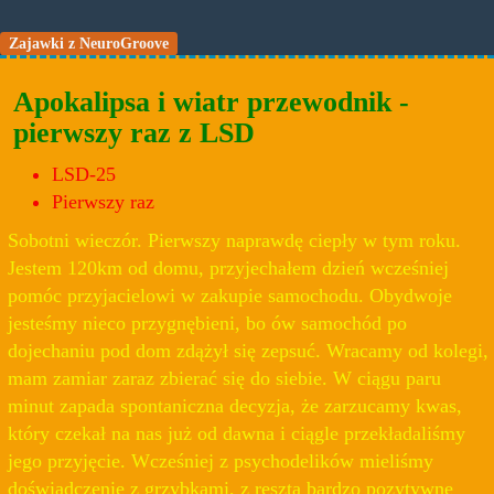
Zajawki z NeuroGroove
Apokalipsa i wiatr przewodnik -
pierwszy raz z LSD
LSD-25
Pierwszy raz
Sobotni wieczór. Pierwszy naprawdę ciepły w tym roku.
Jestem 120km od domu, przyjechałem dzień wcześniej
pomóc przyjacielowi w zakupie samochodu. Obydwoje
jesteśmy nieco przygnębieni, bo ów samochód po
dojechaniu pod dom zdążył się zepsuć. Wracamy od kolegi,
mam zamiar zaraz zbierać się do siebie. W ciągu paru
minut zapada spontaniczna decyzja, że zarzucamy kwas,
który czekał na nas już od dawna i ciągle przekładaliśmy
jego przyjęcie. Wcześniej z psychodelików mieliśmy
doświadczenie z grzybkami, z resztą bardzo pozytywne