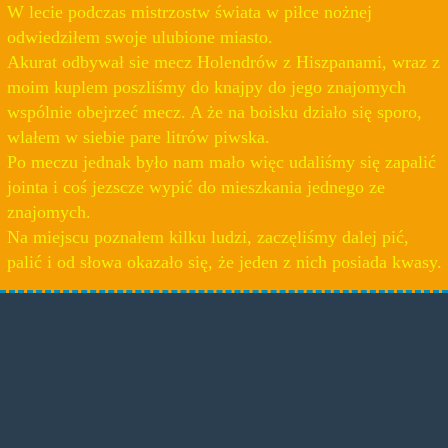
W lecie podczas mistrzostw świata w piłce nożnej
odwiedziłem swoje ulubione miasto.
Akurat odbywał sie mecz Holendrów z Hiszpanami, wraz z
moim kuplem poszliśmy do knajpy do jego znajomych
wspólnie obejrzeć mecz. A że na boisku działo się sporo,
wlałem w siebie pare litrów piwska.
Po meczu jednak było nam mało więc udaliśmy się zapalić
jointa i coś jezscze wypić do mieszkania jednego ze
znajomych.
Na miejscu poznałem kilku ludzi, zaczęliśmy dalej pić,
palić i od słowa okazało się, że jeden z nich posiada kwasy.