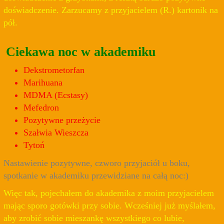
doświadczenie. Zarzucamy z przyjacielem (R.) kartonik na
pół.
Ciekawa noc w akademiku
Dekstrometorfan
Marihuana
MDMA (Ecstasy)
Mefedron
Pozytywne przeżycie
Szałwia Wieszcza
Tytoń
Nastawienie pozytywne, czworo przyjaciół u boku,
spotkanie w akademiku przewidziane na całą noc:)
Więc tak, pojechałem do akademika z moim przyjacielem
mając sporo gotówki przy sobie. Wcześniej już myślałem,
aby zrobić sobie mieszankę wszystkiego co lubie,