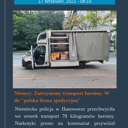
17 Wrzesień, 2021 - 08:10
hanowertruck.jpg
Niemcy: Zatrzymany transport heroiny. W
tle "polska firma spedycyjna"
Niemiecka policja w Hanowerze przechwyciła
we wtorek transport 78 kilogramów heroiny.
Narkotyki prosto na komisariat przywiózł