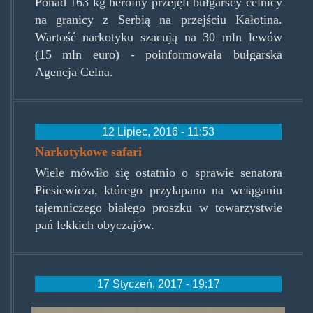
Ponad 163 kg heroiny przejęli bułgarscy celnicy
na granicy z Serbią na przejściu Kałotina.
Wartość narkotyku szacują na 30 mln lewów
(15 mln euro) - poinformowała bułgarska
Agencja Celna.
12 Lipiec, 2016 - 11:53
Narkotykowe safari
Wiele mówiło się ostatnio o sprawie senatora
Piesiewicza, którego przyłapano na wciąganiu
tajemniczego białego proszku w towarzystwie
pań lekkich obyczajów.
17 Styczeń, 2017 - 19:17