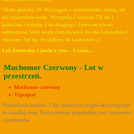
Około godziny 18- Wyciągam z zamrażalnika zimną, ale
nie zmarznietą wodę. Wysypuję 2 saszetki TR do 1
kubeczka i kolejne 2 do drugiego. Zalewam równo
odmierzone 50ml wody (strzykawka) do obu kubeczków i
mieszam. Itd itp. Przejdźmy do konkretów ;)
Łyk kontrolny i jazda z tym... Czymś...
Muchomor Czerwony - Lot w
przestrzeń.
Muchomor czerwony
Tripraport
Nastawienie bojowe. Chęć przeżycia czegoś ekscytującego
za wszelką cenę. Dom,sobotnie popołudnie,zero zmartwień
i problemów.