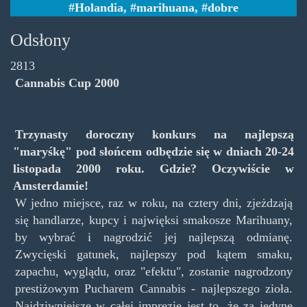
Holandia
,
marihuana
,
dobre
Odsłony
2813
Cannabis Cup 2000
Trzynasty doroczny konkurs na najlepszą
"maryśkę" pod słońcem odbędzie się w dniach 20-24
listopada 2000 roku. Gdzie? Oczywiście w
Amsterdamie!
W jedno miejsce, raz w roku, na cztery dni, zjeżdzają
się handlarze, kupcy i najwięksi smakosze Marihuany,
by wybrać i nagrodzić jej najlepszą odmianę.
Zwycięski gatunek, najlepszy pod kątem smaku,
zapachu, wyglądu, oraz "efektu", zostanie nagrodzony
prestiżowym Pucharem Cannabis - najlepszego zioła.
Najdziwniejsze w całej imprezie jest to, że za jedyne