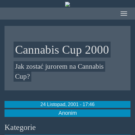
Przejdź
do
Toggle
treści
navigat
Cannabis Cup 2000
Jak zostać jurorem na Cannabis
Cup?
24 Listopad, 2001 - 17:46
Anonim
Kategorie