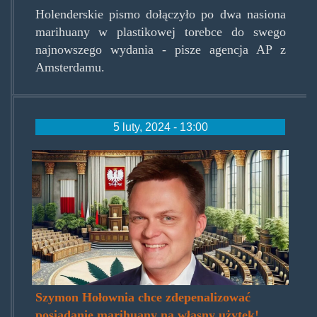
Holenderskie pismo dołączyło po dwa nasiona
marihuany w plastikowej torebce do swego
najnowszego wydania - pisze agencja AP z
Amsterdamu.
5 luty, 2024 - 13:00
holownia-
szymon-
hajp.jpg
Szymon Hołownia chce zdepenalizować
posiadanie marihuany na własny użytek!