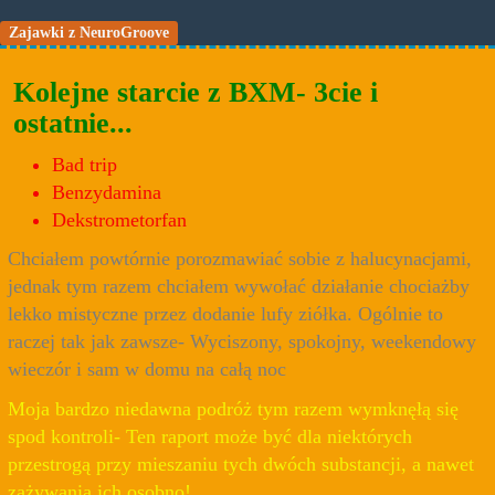
Zajawki z NeuroGroove
Kolejne starcie z BXM- 3cie i
ostatnie...
Bad trip
Benzydamina
Dekstrometorfan
Chciałem powtórnie porozmawiać sobie z halucynacjami,
jednak tym razem chciałem wywołać działanie chociażby
lekko mistyczne przez dodanie lufy ziółka. Ogólnie to
raczej tak jak zawsze- Wyciszony, spokojny, weekendowy
wieczór i sam w domu na całą noc
Moja bardzo niedawna podróż tym razem wymknęłą się
spod kontroli- Ten raport może być dla niektórych
przestrogą przy mieszaniu tych dwóch substancji, a nawet
zażywania ich osobno!