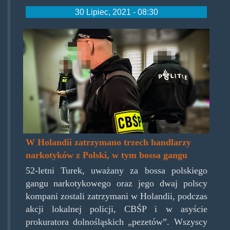
30 Lipiec, 2021 - 08:30
cbspnowecostam.jpg
W Holandii zatrzymano trzech handlarzy
narkotyków z Polski, w tym bossa gangu
52-letni Turek, uważany za bossa polskiego
gangu narkotykowego oraz jego dwaj polscy
kompani zostali zatrzymani w Holandii, podczas
akcji lokalnej policji, CBŚP i w asyście
prokuratora dolnośląskich „pezetów”. Wszyscy