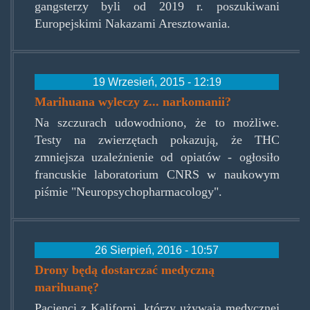
gangsterzy byli od 2019 r. poszukiwani
Europejskimi Nakazami Aresztowania.
19 Wrzesień, 2015 - 12:19
Marihuana wyleczy z... narkomanii?
Na szczurach udowodniono, że to możliwe.
Testy na zwierzętach pokazują, że THC
zmniejsza uzależnienie od opiatów - ogłosiło
francuskie laboratorium CNRS w naukowym
piśmie "Neuropsychopharmacology".
26 Sierpień, 2016 - 10:57
Drony będą dostarczać medyczną
marihuanę?
Pacjenci z Kaliforni, którzy używają medycznej