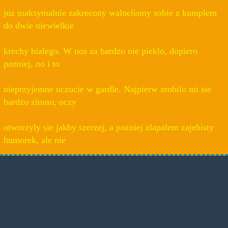
juz maksymalnie zakrecony walnelismy sobie z kumplem
do dwie niewielkie
krechy bialego. W nos za bardzo nie pieklo, dopiero
pozniej, no i to
nieprzyjemne uczucie w gardle. Najpierw zrobilo mi sie
bardzo zimno, oczy
otworzyly sie jakby szerzej, a pozniej zlapalem zajebisty
humorek, ale nie