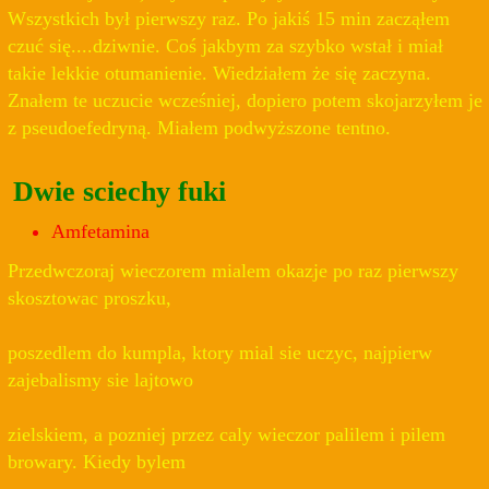
Wszystkich był pierwszy raz. Po jakiś 15 min zacząłem
czuć się....dziwnie. Coś jakbym za szybko wstał i miał
takie lekkie otumanienie. Wiedziałem że się zaczyna.
Znałem te uczucie wcześniej, dopiero potem skojarzyłem je
z pseudoefedryną. Miałem podwyższone tentno.
Dwie sciechy fuki
Amfetamina
Przedwczoraj wieczorem mialem okazje po raz pierwszy
skosztowac proszku,
poszedlem do kumpla, ktory mial sie uczyc, najpierw
zajebalismy sie lajtowo
zielskiem, a pozniej przez caly wieczor palilem i pilem
browary. Kiedy bylem