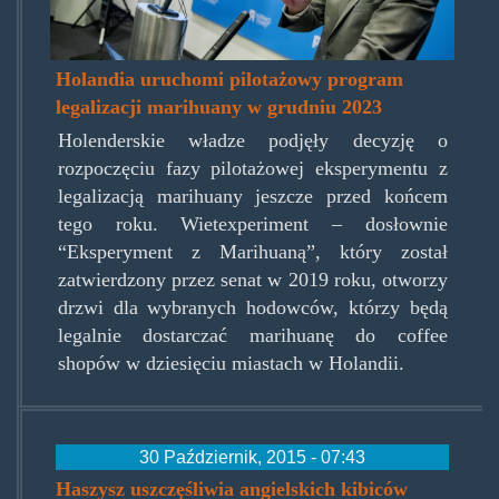
Holandia uruchomi pilotażowy program
legalizacji marihuany w grudniu 2023
Holenderskie władze podjęły decyzję o
rozpoczęciu fazy pilotażowej eksperymentu z
legalizacją marihuany jeszcze przed końcem
tego roku. Wietexperiment – dosłownie
“Eksperyment z Marihuaną”, który został
zatwierdzony przez senat w 2019 roku, otworzy
drzwi dla wybranych hodowców, którzy będą
legalnie dostarczać marihuanę do coffee
shopów w dziesięciu miastach w Holandii.
30 Październik, 2015 - 07:43
Haszysz uszczęśliwia angielskich kibiców