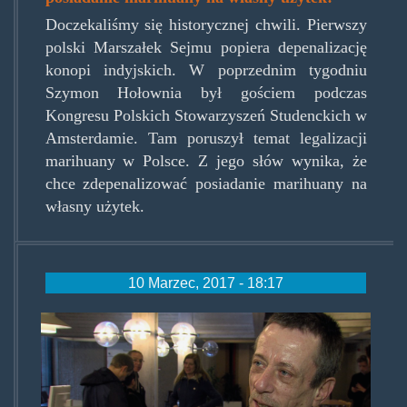
Doczekaliśmy się historycznej chwili. Pierwszy
polski Marszałek Sejmu popiera depenalizację
konopi indyjskich. W poprzednim tygodniu
Szymon Hołownia był gościem podczas
Kongresu Polskich Stowarzyszeń Studenckich w
Amsterdamie. Tam poruszył temat legalizacji
marihuany w Polsce. Z jego słów wynika, że
chce zdepenalizować posiadanie marihuany na
własny użytek.
10 Marzec, 2017 - 18:17
rudolf_hillebrand2.jpg