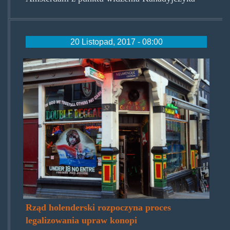
20 Listopad, 2017 - 08:00
dutch-
government-
backs-
legal-
cannabis.jpg
Rząd holenderski rozpoczyna proces
legalizowania upraw konopi