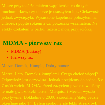
Muszę przyznać że miałem wątpliwości co do tych
muchomorków, czy dobrze je ususzyłem itp.. Ciekawość
jednak zwyciężyła. Wysuszone kapelusze położyłem na
chlebek i popite sokiem z cz. porzeczki wszamałem. Na
efekty czekałem w parku, razem z moją przyjaciółką.
MDMA - pierwszy raz
MDMA (Ecstasy)
Pierwszy raz
Morze, Domek, Kumple, Dobry humor
Morze. Lato. Domek z kumplami. Czego chcieć więcej?
Odpowiedź jest oczywista. Jednak przejdźmy do sedna. 5 z
7 osób wzieło MDMA. Przed zażyciem przetestowaliśmy
te małe gwiazdeczki testem Marquisa i Mecka, wyszło
pozytywnie. Dokładnie o 20:00 zażuciliśmy(dalej bedzie
określane jako T). Byłem spokojny ale lekki stresik był.