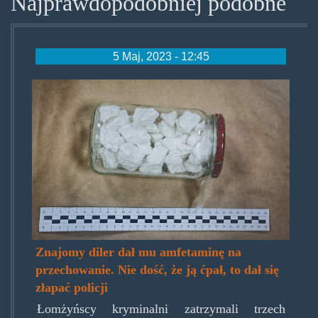
Najprawdopodobniej podobne
5 Maj, 2023 - 12:45
lomza-
amfetamina-
1.jpg
Znajomy diler dał mu amfetaminę na
przechowanie. Nie dość, że ją ćpał, to dał się
złapać policji
Łomżyńscy kryminalni zatrzymali trzech