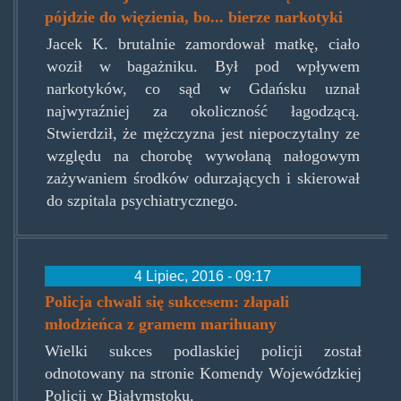
pójdzie do więzienia, bo... bierze narkotyki
Jacek K. brutalnie zamordował matkę, ciało
woził w bagażniku. Był pod wpływem
narkotyków, co sąd w Gdańsku uznał
najwyraźniej za okoliczność łagodzącą.
Stwierdził, że mężczyzna jest niepoczytalny ze
względu na chorobę wywołaną nałogowym
zażywaniem środków odurzających i skierował
do szpitala psychiatrycznego.
4 Lipiec, 2016 - 09:17
Policja chwali się sukcesem: złapali
młodzieńca z gramem marihuany
Wielki sukces podlaskiej policji został
odnotowany na stronie Komendy Wojewódzkiej
Policji w Białymstoku.