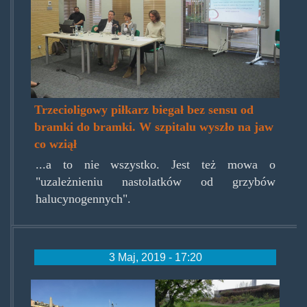
Trzecioligowy piłkarz biegał bez sensu od
bramki do bramki. W szpitalu wyszło na jaw
co wziął
...a to nie wszystko. Jest też mowa o
"uzależnieniu nastolatków od grzybów
halucynogennych".
3 Maj, 2019 - 17:20
gorlitzer-