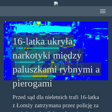
Przejdź
do
Toggle
treści
navigat
16-latka ukryła
narkotyki między
paluszkami rybnymi a
pierogami
Przed sąd dla nieletnich trafi 16-latka
z Łomży zatrzymana przez policję za