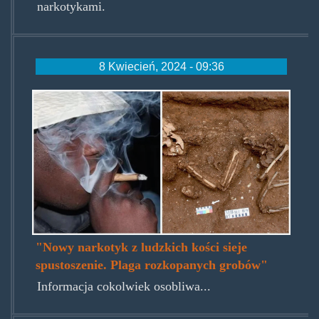
narkotykami.
8 Kwiecień, 2024 - 09:36
la-
croix-
international-
npr.jpg
"Nowy narkotyk z ludzkich kości sieje
spustoszenie. Plaga rozkopanych grobów"
Informacja cokolwiek osobliwa...