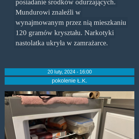
posiadanie środków odurzających.
Mundurowi znaleźli w
wynajmowanym przez nią mieszkaniu
120 gramów kryształu. Narkotyki
nastolatka ukryła w zamrażarce.
20 luty, 2024 - 16:00
pokolenie Ł.K.
kmp_lomza.jpg