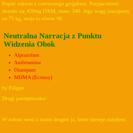
Popite sokiem z czerwonego grejpfruta. Przyjacielowi
dostało się 420mg DXM, mnie- 540. Jego wagę szacujemy
na 75 kg, moja to równe 90.
Neutralna Narracja z Punktu
Widzenia Obok
Alprazolam
Amfetamina
Diazepam
MDMA (Ecstasy)
by Filippo
Drogi pamiętniczku:
W sobote wraz z moim drugim ja, które istnieje zażyłem: