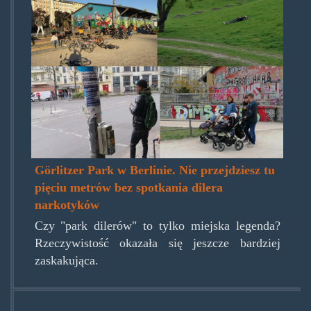
park.jpg
Görlitzer Park w Berlinie. Nie przejdziesz tu
pięciu metrów bez spotkania dilera
narkotyków
Czy "park dilerów" to tylko miejska legenda?
Rzeczywistość okazała się jeszcze bardziej
zaskakująca.