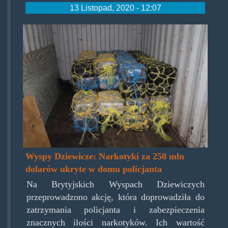
13 Listopad, 2020 - 12:07
virginislandsbust.jpg
Wyspy Dziewicze: Narkotyki za 250 mln
dolarów ukryte w domu policjanta
Na Brytyjskich Wyspach Dziewiczych
przeprowadzono akcję, która doprowadziła do
zatrzymania policjanta i zabezpieczenia
znacznych ilości narkotyków. Ich wartość