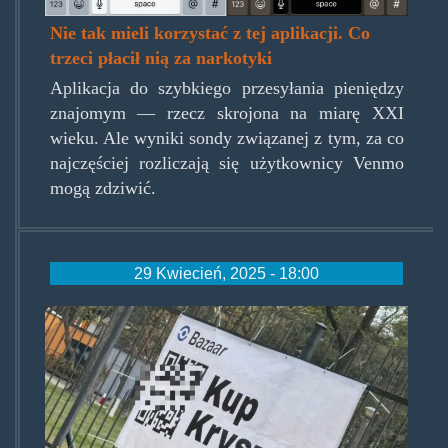
Nie tak mieli korzystać z tej aplikacji. Co
trzeci płacił nią za narkotyki
Aplikacja do szybkiego przesyłania pieniędzy
znajomym — rzecz skrojona na miarę XXI
wieku. Ale wyniki sondy związanej z tym, za co
najczęściej rozliczają się użytkownicy Venmo
mogą zdziwić.
29 Kwiecień, 2025 - 18:00
krysztalowycamping.jpg