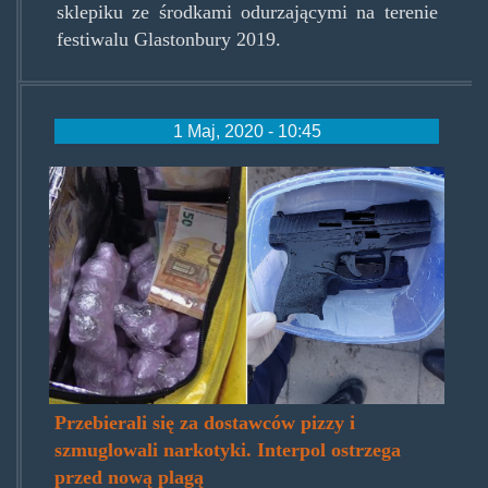
sklepiku ze środkami odurzającymi na terenie
festiwalu Glastonbury 2019.
1 Maj, 2020 - 10:45
pizzadrugs.jpg
Przebierali się za dostawców pizzy i
szmuglowali narkotyki. Interpol ostrzega
przed nową plagą