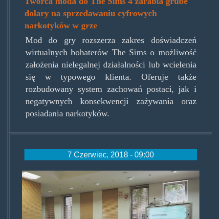
Twórca moda do The Sims 4 zarabia grube
dolary na sprzedawaniu cyfrowych
narkotyków w grze
Mod do gry rozszerza zakres doświadczeń
wirtualnych bohaterów The Sims o możliwość
założenia nielegalnej działalności lub wcielenia
się w typowego klienta. Oferuje także
rozbudowany system zachowań postaci, jak i
negatywnych konsekwencji zażywania oraz
posiadania narkotyków.
7 Czerwiec, 2018 - 09:00
trzecioligowy.jpg