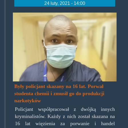
24 luty, 2021 - 14:00
moleboheng_precious_mohasoa
Były policjant skazany na 16 lat. Porwał
studenta chemii i zmusił go do produkcji
narkotyków
Policjant współpracował z dwójką innych
kryminalistów. Każdy z nich został skazana na
16 lat więzienia za porwanie i handel