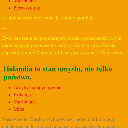
Marihuana
Pierwszy raz
Lekkie nakreślenie sytuacji, śmiało pomijać.
---
Dwa lata temu na popularnym portalu społecznościowym
ułatwiającym poznawanie ludzi z różnych stron świata
napisał do mnie Marcin, 20-latek, ironicznie, z Warszawy.
Holandia to stan umysłu, nie tylko
państwo.
Grzyby halucynogenne
Kokaina
Marihuana
Miks
Nastawienie: Bardzo wyluzowane, pełen chill, do tego
dodakowe endorfiny wynikające z przyjazdu do nowego