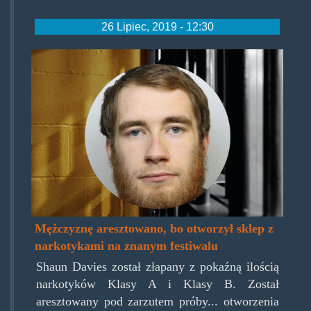
26 Lipiec, 2019 - 12:30
shaun_davis.jpg
Mężczyznę aresztowano, bo otworzył sklep z
narkotykami na znanym festiwalu
Shaun Davies został złapany z pokaźną ilością
narkotyków Klasy A i Klasy B. Został
aresztowany pod zarzutem próby... otworzenia