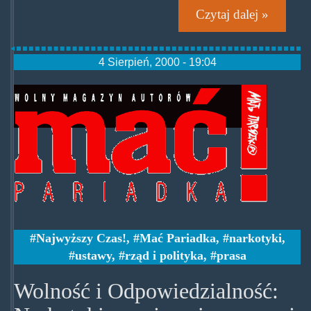
Czytaj dalej »
4 Sierpień, 2000 - 19:04
pacpariadka.gif
Najwyższy Czas!
,
Mać Pariadka
,
narkotyki
,
ustawy
,
rząd i polityka
,
prasa
Wolność i Odpowiedzialność: