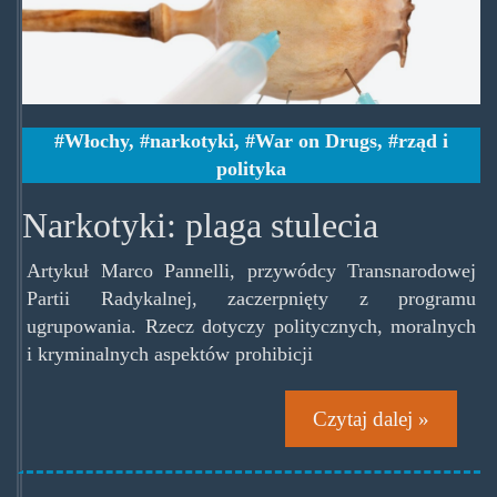
Włochy
,
narkotyki
,
War on Drugs
,
rząd i
polityka
Narkotyki: plaga stulecia
Artykuł Marco Pannelli, przywódcy Transnarodowej
Partii Radykalnej, zaczerpnięty z programu
ugrupowania. Rzecz dotyczy politycznych, moralnych
i kryminalnych aspektów prohibicji
Czytaj dalej »