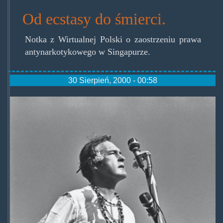
Od ecstasy do śmierci.
Notka z Wirtualnej Polski o zaostrzeniu prawa
antynarkotykowego w Singapurze.
30 Sierpień, 2000 - 00:58
timothy_leary_golden_gate_park