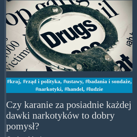
war-
on-
drugs.jpg
kraj
,
rząd i polityka
,
ustawy
,
badania i sondaże
,
narkotyki
,
handel
,
ludzie
Czy karanie za posiadnie każdej
dawki narkotyków to dobry
pomysł?