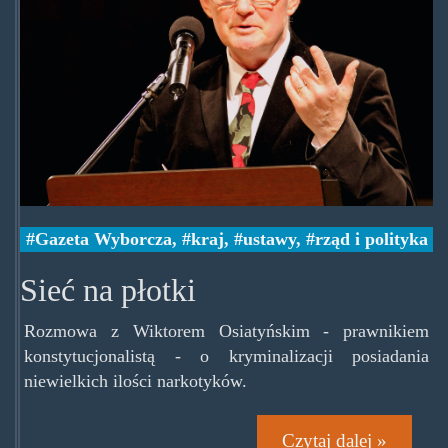
Gazeta Wyborcza
,
kraj
,
ustawy
,
rząd i polityka
Sieć na płotki
Rozmowa z Wiktorem Osiatyńskim - prawnikiem
konstytucjonalistą - o kryminalizacji posiadania
niewielkich ilości narkotyków.
Czytaj dalej »