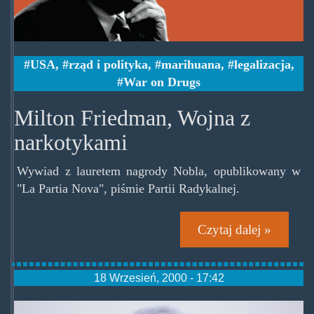
USA
,
rząd i polityka
,
marihuana
,
legalizacja
,
War on Drugs
Milton Friedman, Wojna z
narkotykami
Wywiad z lauretem nagrody Nobla, opublikowany w
"La Partia Nova", piśmie Partii Radykalnej.
Czytaj dalej »
18 Wrzesień, 2000 - 17:42
dorn.jpg