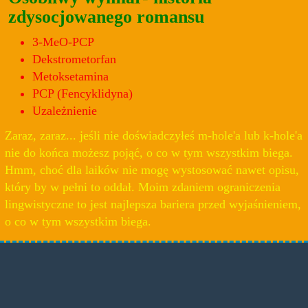
zdysocjowanego romansu
3-MeO-PCP
Dekstrometorfan
Metoksetamina
PCP (Fencyklidyna)
Uzależnienie
Zaraz, zaraz... jeśli nie doświadczyłeś m-hole'a lub k-hole'a
nie do końca możesz pojąć, o co w tym wszystkim biega.
Hmm, choć dla laików nie mogę wystosować nawet opisu,
który by w pełni to oddał. Moim zdaniem ograniczenia
lingwistyczne to jest najlepsza bariera przed wyjaśnieniem,
o co w tym wszystkim biega.