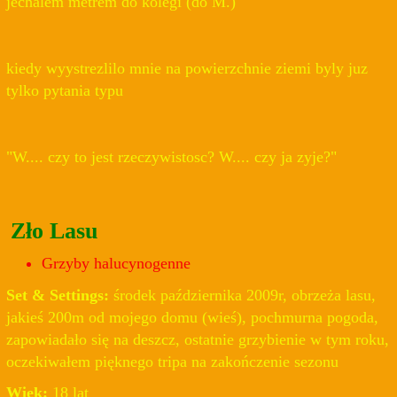
jechalem metrem do kolegi (do M.)
kiedy wyystrezlilo mnie na powierzchnie ziemi byly juz
tylko pytania typu
"W.... czy to jest rzeczywistosc? W.... czy ja zyje?"
Zło Lasu
Grzyby halucynogenne
Set & Settings:
środek października 2009r, obrzeża lasu,
jakieś 200m od mojego domu (wieś), pochmurna pogoda,
zapowiadało się na deszcz, ostatnie grzybienie w tym roku,
oczekiwałem pięknego tripa na zakończenie sezonu
Wiek:
18 lat