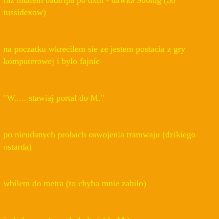
raz mialem badtripa po dxm - dawka 900mg (30
tussidexow)
na poczatku wkrecilem sie ze jestem postacia z gry
komputerowej i bylo fajnie
"W..... stawiaj portal do M."
po nieudanych probach oswojenia tramwaju (dzikiego
ostarda)
wbilem do metra (to chyba mnie zabilo)