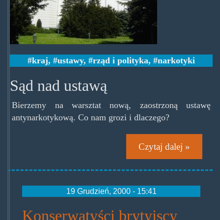
kraj
,
ustawy
,
rząd i polityka
,
narkotyki
Sąd nad ustawą
Bierzemy na warsztat nową, zaostrzoną ustawę
antynarkotykową. Co nam grozi i dlaczego?
Czytaj dalej »
19 Grudzień, 2000 - 15:41
Konserwatyści brytyjscy