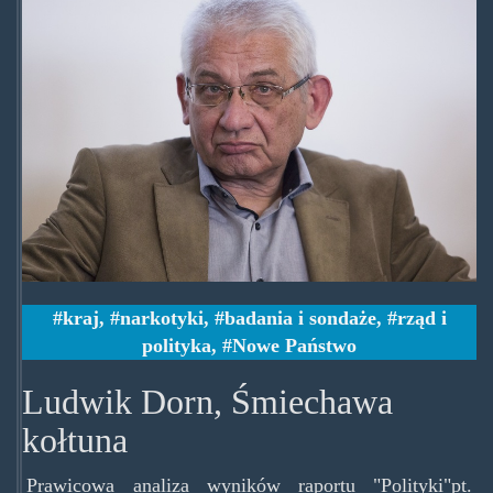
kraj
,
narkotyki
,
badania i sondaże
,
rząd i
polityka
,
Nowe Państwo
Ludwik Dorn, Śmiechawa
kołtuna
Prawicowa analiza wyników raportu "Polityki"pt.