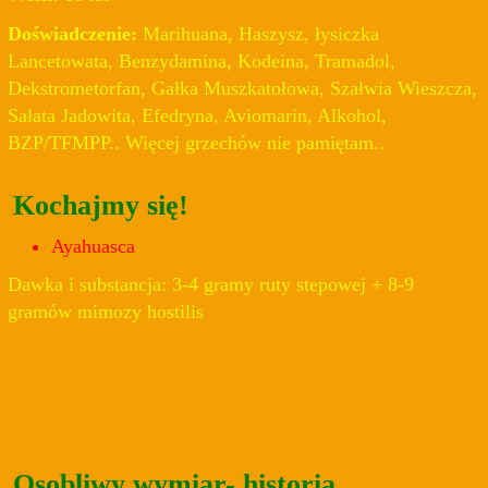
Doświadczenie:
Marihuana, Haszysz, łysiczka
Lancetowata, Benzydamina, Kodeina, Tramadol,
Dekstrometorfan, Gałka Muszkatołowa, Szałwia Wieszcza,
Sałata Jadowita, Efedryna, Aviomarin, Alkohol,
BZP/TFMPP.. Więcej grzechów nie pamiętam..
Kochajmy się!
Ayahuasca
Dawka i substancja: 3-4 gramy ruty stepowej + 8-9
gramów mimozy hostilis
Osobliwy wymiar- historia