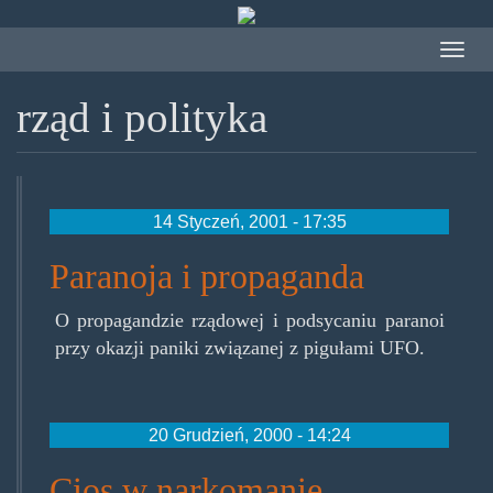
Przejdź
do
Toggle
treści
navigat
rząd i polityka
14 Styczeń, 2001 - 17:35
Paranoja i propaganda
O propagandzie rządowej i podsycaniu paranoi
przy okazji paniki związanej z pigułami UFO.
20 Grudzień, 2000 - 14:24
Cios w narkomanię