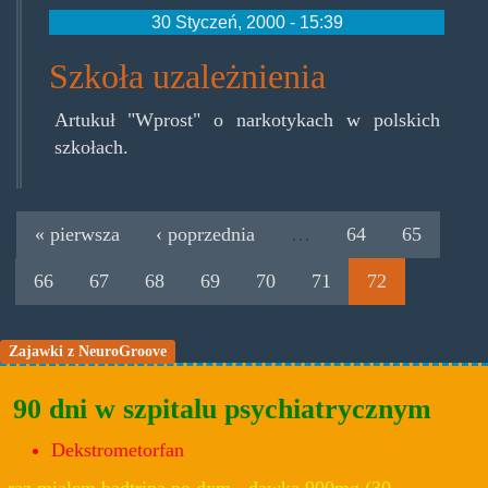
30 Styczeń, 2000 - 15:39
Szkoła uzależnienia
Artukuł "Wprost" o narkotykach w polskich
szkołach.
« pierwsza
‹ poprzednia
…
64
65
66
67
68
69
70
71
72
Zajawki z NeuroGroove
90 dni w szpitalu psychiatrycznym
Dekstrometorfan