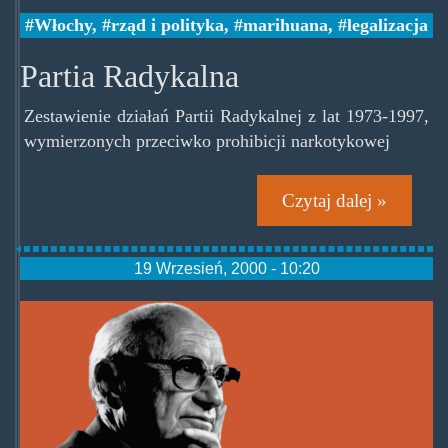
Włochy
,
rząd i polityka
,
marihuana
,
legalizacja
Partia Radykalna
Zestawienie działań Partii Radykalnej z lat 1973-1997,
wymierzonych przeciwko prohibicji narkotykowej
Czytaj dalej »
19 Wrzesień, 2000 - 10:20
milton_friedman.png