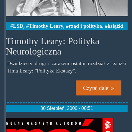
LSD
,
Timothy Leary
,
rząd i polityka
,
książki
Timothy Leary: Polityka
Neurologiczna
Dwudziesty drugi i zarazem ostatni rozdział z książki
Tima Leary: "Polityka Ekstazy".
Czytaj dalej »
30 Sierpień, 2000 - 00:51
pacpariadka.gif