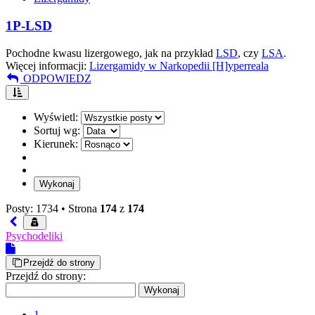
1P-LSD
Pochodne kwasu lizergowego, jak na przykład
LSD
, czy
LSA
.
Więcej informacji:
Lizergamidy w Narkopedii [H]yperreala
ODPOWIEDZ
Wyświetl:
Sortuj wg:
Kierunek:
Posty: 1734 •
Strona
174
z
174
Psychodeliki
Przejdź do strony
Przejdź do strony:
1