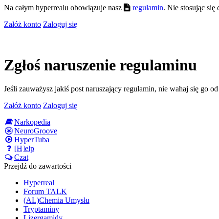
Na całym hyperrealu obowiązuje nasz
regulamin
. Nie stosując si
Załóż konto
Zaloguj się
Zgłoś naruszenie regulaminu
Jeśli zauważysz jakiś post naruszający regulamin, nie wahaj się go o
Załóż konto
Zaloguj się
Narkopedia
NeuroGroove
HyperTuba
[H]elp
Czat
Przejdź do zawartości
Hyperreal
Forum TALK
(AL)Chemia Umysłu
Tryptaminy
Lizergamidy