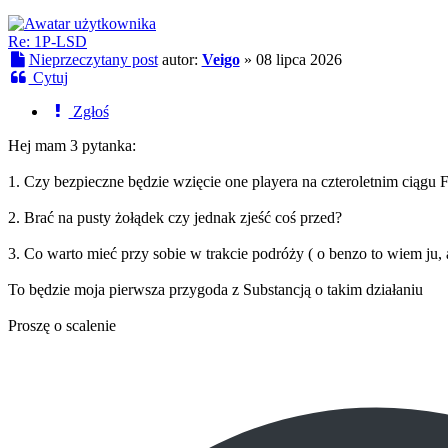
Re: 1P-LSD
Nieprzeczytany post
autor:
Veigo
»
08 lipca 2026
Cytuj
Zgłoś
Hej mam 3 pytanka:
1. Czy bezpieczne będzie wzięcie one playera na czteroletnim ciągu
2. Brać na pusty żołądek czy jednak zjeść coś przed?
3. Co warto mieć przy sobie w trakcie podróży ( o benzo to wiem ju, ale
To będzie moja pierwsza przygoda z Substancją o takim działaniu
Proszę o scalenie