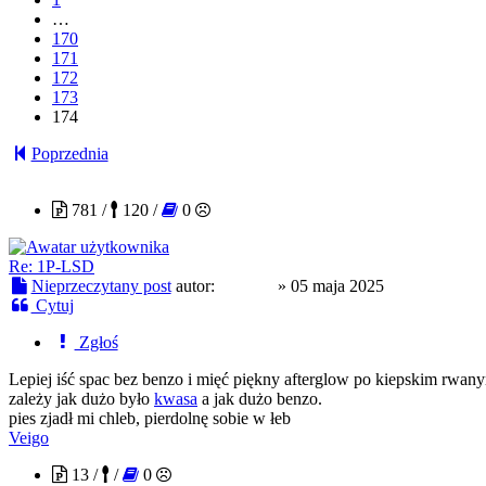
…
170
171
172
173
174
Poprzednia
mj2086
781 /
120 /
0
Re: 1P-LSD
Nieprzeczytany post
autor:
mj2086
»
05 maja 2025
Cytuj
Zgłoś
Lepiej iść spac bez benzo i mięć piękny afterglow po kiepskim rwanym ś
zależy jak dużo było
kwasa
a jak dużo benzo.
pies zjadł mi chleb, pierdolnę sobie w łeb
Veigo
13 /
/
0