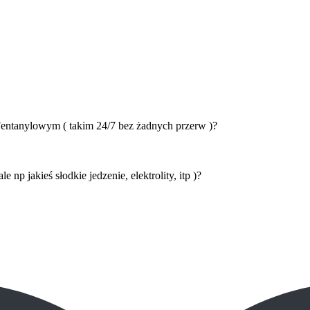
 Fentanylowym ( takim 24/7 bez żadnych przerw )?
 np jakieś słodkie jedzenie, elektrolity, itp )?