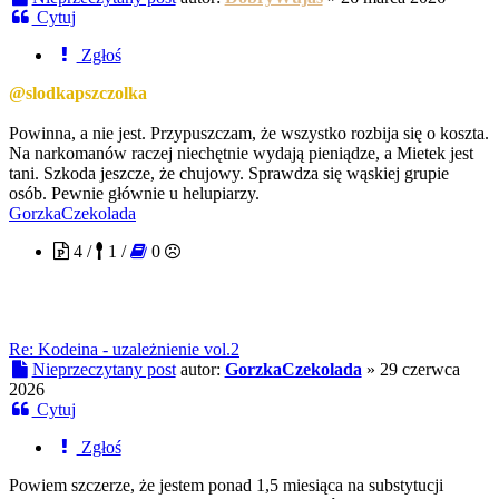
Cytuj
Zgłoś
@slodkapszczolka
Powinna, a nie jest. Przypuszczam, że wszystko rozbija się o koszta.
Na narkomanów raczej niechętnie wydają pieniądze, a Mietek jest
tani. Szkoda jeszcze, że chujowy. Sprawdza się wąskiej grupie
osób. Pewnie głównie u helupiarzy.
GorzkaCzekolada
4 /
1 /
0
Re: Kodeina - uzależnienie vol.2
Nieprzeczytany post
autor:
GorzkaCzekolada
»
29 czerwca
2026
Cytuj
Zgłoś
Powiem szczerze, że jestem ponad 1,5 miesiąca na substytucji