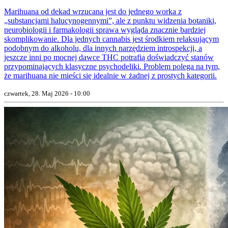
Marihuana od dekad wrzucana jest do jednego worka z
„substancjami halucynogennymi”, ale z punktu widzenia botaniki,
neurobiologii i farmakologii sprawa wygląda znacznie bardziej
skomplikowanie. Dla jednych cannabis jest środkiem relaksującym
podobnym do alkoholu, dla innych narzędziem introspekcji, a
jeszcze inni po mocnej dawce THC potrafią doświadczyć stanów
przypominających klasyczne psychodeliki. Problem polega na tym,
że marihuana nie mieści się idealnie w żadnej z prostych kategorii.
czwartek, 28. Maj 2026 - 10:00