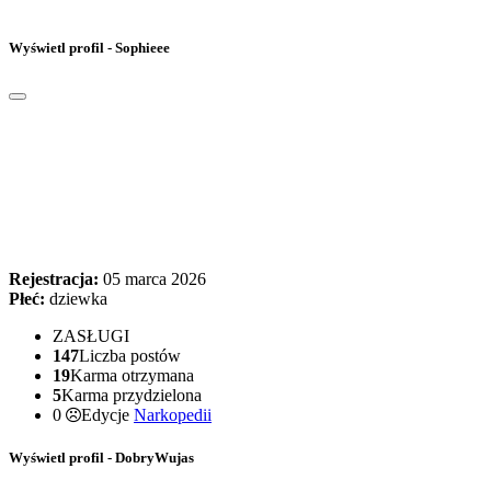
Wyświetl profil - Sophieee
Rejestracja:
05 marca 2026
Płeć:
dziewka
ZASŁUGI
147
Liczba postów
19
Karma otrzymana
5
Karma przydzielona
0
Edycje
Narkopedii
Wyświetl profil - DobryWujas