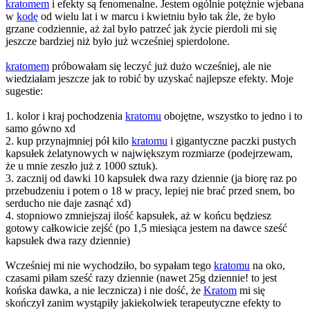
kratomem
i efekty są fenomenalne. Jestem ogólnie potężnie wjebana
w
kodę
od wielu lat i w marcu i kwietniu było tak źle, że było
grzane codziennie, aż żal było patrzeć jak życie pierdoli mi się
jeszcze bardziej niż było już wcześniej spierdolone.
kratomem
próbowałam się leczyć już dużo wcześniej, ale nie
wiedziałam jeszcze jak to robić by uzyskać najlepsze efekty. Moje
sugestie:
1. kolor i kraj pochodzenia
kratomu
obojętne, wszystko to jedno i to
samo gówno xd
2. kup przynajmniej pół kilo
kratomu
i gigantyczne paczki pustych
kapsułek żelatynowych w największym rozmiarze (podejrzewam,
że u mnie zeszło już z 1000 sztuk).
3. zacznij od dawki 10 kapsułek dwa razy dziennie (ja biorę raz po
przebudzeniu i potem o 18 w pracy, lepiej nie brać przed snem, bo
serducho nie daje zasnąć xd)
4. stopniowo zmniejszaj ilość kapsułek, aż w końcu będziesz
gotowy całkowicie zejść (po 1,5 miesiąca jestem na dawce sześć
kapsułek dwa razy dziennie)
Wcześniej mi nie wychodziło, bo sypałam tego
kratomu
na oko,
czasami piłam sześć razy dziennie (nawet 25g dziennie! to jest
końska dawka, a nie lecznicza) i nie dość, że
Kratom
mi się
skończył zanim wystąpiły jakiekolwiek terapeutyczne efekty to