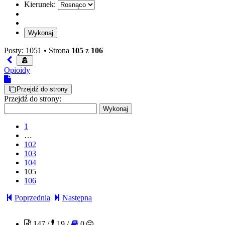
Kierunek:
Posty: 1051 •
Strona
105
z
106
Opioidy
Przejdź do strony
Przejdź do strony:
1
…
102
103
104
105
106
Poprzednia
Następna
Sophieee
147 /
19 /
0