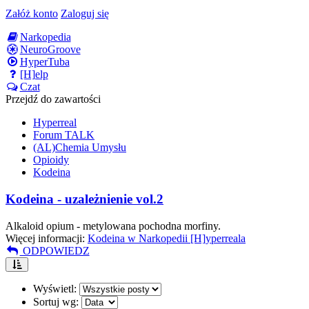
Załóż konto
Zaloguj się
Narkopedia
NeuroGroove
HyperTuba
[H]elp
Czat
Przejdź do zawartości
Hyperreal
Forum TALK
(AL)Chemia Umysłu
Opioidy
Kodeina
Kodeina - uzależnienie vol.2
Alkaloid opium - metylowana pochodna morfiny.
Więcej informacji:
Kodeina w Narkopedii [H]yperreala
ODPOWIEDZ
Wyświetl:
Sortuj wg: