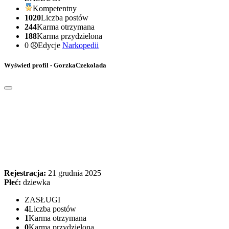
Kompetentny
1020
Liczba postów
244
Karma otrzymana
188
Karma przydzielona
0
Edycje
Narkopedii
Wyświetl profil - GorzkaCzekolada
Rejestracja:
21 grudnia 2025
Płeć:
dziewka
ZASŁUGI
4
Liczba postów
1
Karma otrzymana
0
Karma przydzielona