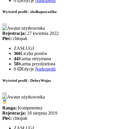
0
Edycje
Narkopedii
Wyświetl profil - slodkapszczolka
Rejestracja:
27 kwietnia 2022
Płeć:
chłopak
ZASŁUGI
366
Liczba postów
44
Karma otrzymana
58
Karma przydzielona
0
Edycje
Narkopedii
Wyświetl profil - DobryWujas
Ranga:
Kompetentny
Rejestracja:
18 sierpnia 2019
Płeć:
chłopak
ZASŁUGI