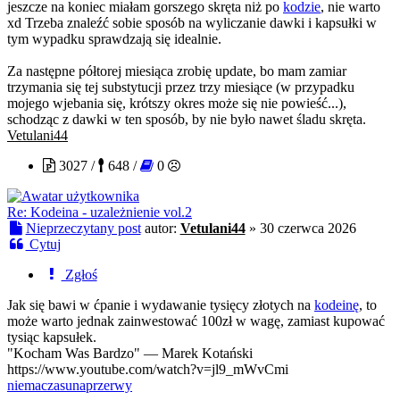
jeszcze na koniec miałam gorszego skręta niż po
kodzie
, nie warto
xd Trzeba znaleźć sobie sposób na wyliczanie dawki i kapsułki w
tym wypadku sprawdzają się idealnie.
Za następne półtorej miesiąca zrobię update, bo mam zamiar
trzymania się tej substytucji przez trzy miesiące (w przypadku
mojego wjebania się, krótszy okres może się nie powieść...),
schodząc z dawki w ten sposób, by nie było nawet śladu skręta.
Vetulani44
3027 /
648 /
0
Re: Kodeina - uzależnienie vol.2
Nieprzeczytany post
autor:
Vetulani44
»
30 czerwca 2026
Cytuj
Zgłoś
Jak się bawi w ćpanie i wydawanie tysięcy złotych na
kodeinę
, to
może warto jednak zainwestować 100zł w wagę, zamiast kupować
tysiąc kapsułek.
"Kocham Was Bardzo" — Marek Kotański
https://www.youtube.com/watch?v=jl9_mWvCmi
niemaczasunaprzerwy