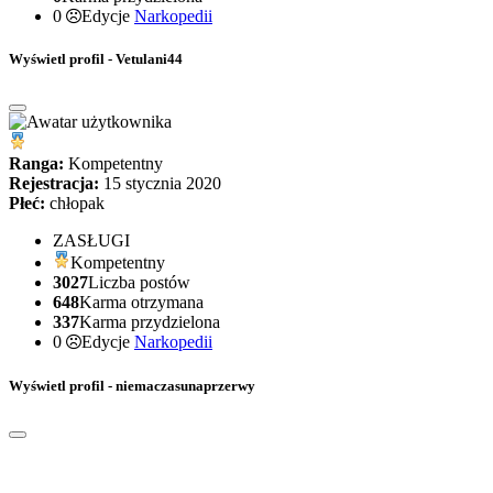
0
Edycje
Narkopedii
Wyświetl profil - Vetulani44
Ranga:
Kompetentny
Rejestracja:
15 stycznia 2020
Płeć:
chłopak
ZASŁUGI
Kompetentny
3027
Liczba postów
648
Karma otrzymana
337
Karma przydzielona
0
Edycje
Narkopedii
Wyświetl profil - niemaczasunaprzerwy