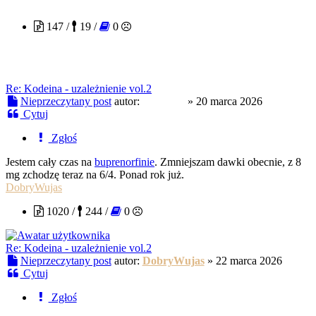
Sophieee
147 /
19 /
0
Re: Kodeina - uzależnienie vol.2
Nieprzeczytany post
autor:
Sophieee
»
20 marca 2026
Cytuj
Zgłoś
Jestem cały czas na
buprenorfinie
. Zmniejszam dawki obecnie, z 8
mg zchodzę teraz na 6/4. Ponad rok już.
DobryWujas
1020 /
244 /
0
Re: Kodeina - uzależnienie vol.2
Nieprzeczytany post
autor:
DobryWujas
»
22 marca 2026
Cytuj
Zgłoś