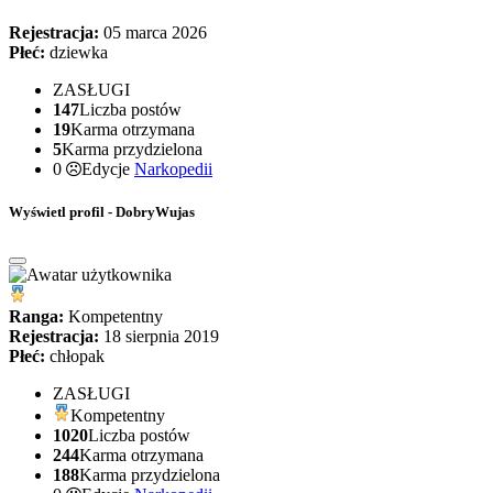
Rejestracja:
05 marca 2026
Płeć:
dziewka
ZASŁUGI
147
Liczba postów
19
Karma otrzymana
5
Karma przydzielona
0
Edycje
Narkopedii
Wyświetl profil - DobryWujas
Ranga:
Kompetentny
Rejestracja:
18 sierpnia 2019
Płeć:
chłopak
ZASŁUGI
Kompetentny
1020
Liczba postów
244
Karma otrzymana
188
Karma przydzielona