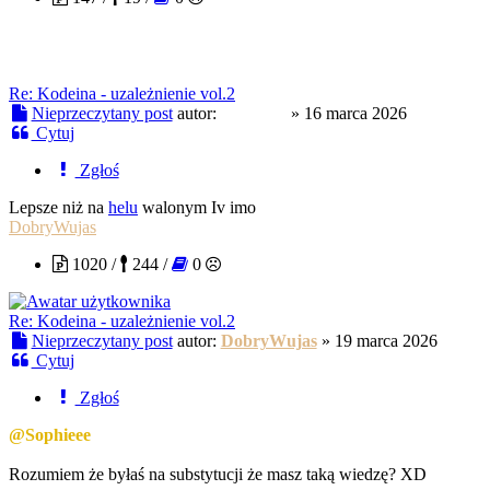
Re: Kodeina - uzależnienie vol.2
Nieprzeczytany post
autor:
Sophieee
»
16 marca 2026
Cytuj
Zgłoś
Lepsze niż na
helu
walonym Iv imo
DobryWujas
1020 /
244 /
0
Re: Kodeina - uzależnienie vol.2
Nieprzeczytany post
autor:
DobryWujas
»
19 marca 2026
Cytuj
Zgłoś
@Sophieee
Rozumiem że byłaś na substytucji że masz taką wiedzę? XD