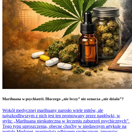
Marihuana w psychiatrii. Dlaczego „nie leczy” nie oznacza „nie działa”?
Wokół medycznej marihuany narosło wiele mitów, ale
najszkodliwszym z nich jest ten promowany przez nagłówki, w
stylu: „Marihuana nieskuteczna w leczeniu zaburzeń psychicznych”.
Tego typu uproszczenia, obecne choćby w niedawnym artykule na
portalu Medonet, manipulują odbiorem społecznym, ignorując