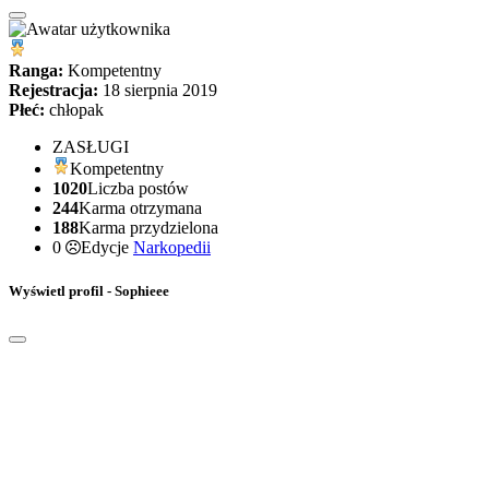
Ranga:
Kompetentny
Rejestracja:
18 sierpnia 2019
Płeć:
chłopak
ZASŁUGI
Kompetentny
1020
Liczba postów
244
Karma otrzymana
188
Karma przydzielona
0
Edycje
Narkopedii
Wyświetl profil - Sophieee