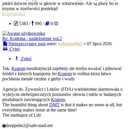
jakieś dziwne myśli w głowie w wkurwienie. Ale są plusy bo to
trzyma w trzeźwości poniekąd
ledzeppelin2
5383 /
990 /
0
Re: Kodeina - uzależnienie vol.2
Nieprzeczytany post
autor:
ledzeppelin2
»
07 lipca 2026
Cytuj
Zgłoś
Tak.
Kratom
nasubstytucj4 zajebisty ale trzeba uważać i pilnować
źródeł z których kupujemy bo
Kratom
to roślina ktora łatwo
pochłania metale ciezkie z gleby i wody
Agencja ds. Żywności i Leków (FDA) wielokrotnie alarmowała o
wykryciu niebezpiecznych poziomów ołowiu i niklu w badanych
produktach zawierających
Kratom
.
The beautiful thing about
DMT
is that it makes no sense at all, but
everything makes sense at the same time!
The methapor of Life
ledzeppelin2@safe-mail.net