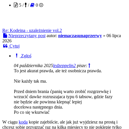
5 /
/
0
Re: Kodeina - uzależnienie vol.2
Nieprzeczytany post
autor:
niemaczasunaprzerwy
»
06 lipca
2026
Cytuj
Zgłoś
04 października 2025
ledzeppelin2
pisze:
To jest akurat prawda, ale też osobnicza prawda.
Nie każdy tak ma.
Przed dniem brania ćpaniq warto zrobić rozgrzewkę i
wrzucić dawke rozruszajaca typu 6 tabsow, gdzie fazy
nie będzie ale powinna klepnąć lepiej
docelowa następnego dnia.
Po co się wkurwiać
W ciągu
koda
kopie zajebiście, ale jak już wyjdziesz na prostą i
chcesz sobie przygrzać raz na kilka miesięcy to nie poklepie tylko