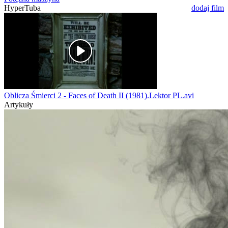
HyperTuba
dodaj film
Oblicza Śmierci 2 - Faces of Death II (1981).Lektor PL.avi
Artykuły