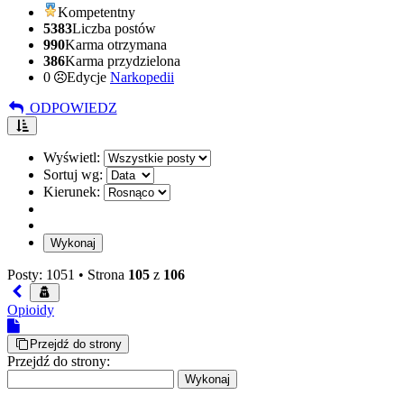
Kompetentny
5383
Liczba postów
990
Karma otrzymana
386
Karma przydzielona
0
Edycje
Narkopedii
ODPOWIEDZ
Wyświetl:
Sortuj wg:
Kierunek:
Posty: 1051 •
Strona
105
z
106
Opioidy
Przejdź do strony
Przejdź do strony: