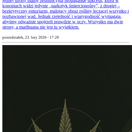
jednej strony mamy prohibicyjną propagandę sukcesu, która w
konopiach widzi jedynie „narkotyk śmiercionośny”, z drugiej –
bezkrytyczny entuzjazm, malujący obraz rośliny leczącej wszystko i
pozbawionej wad. Jednak rzetelność i wiarygodność wymagają,
abyśmy odważnie spojrzeli prawdzie w oczy. Wszystko ma dwie
strony, a marihuana nie jest tu wyjątkiem.
poniedziałek, 23. luty 2026 - 17:20