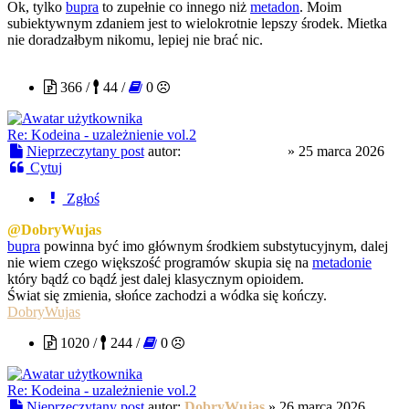
Ok, tylko
bupra
to zupełnie co innego niż
metadon
. Moim
subiektywnym zdaniem jest to wielokrotnie lepszy środek. Mietka
nie doradzałbym nikomu, lepiej nie brać nic.
slodkapszczolka
366 /
44 /
0
Re: Kodeina - uzależnienie vol.2
Nieprzeczytany post
autor:
slodkapszczolka
»
25 marca 2026
Cytuj
Zgłoś
@DobryWujas
bupra
powinna być imo głównym środkiem substytucyjnym, dalej
nie wiem czego większość programów skupia się na
metadonie
który bądź co bądź jest dalej klasycznym opioidem.
Świat się zmienia, słońce zachodzi a wódka się kończy.
DobryWujas
1020 /
244 /
0
Re: Kodeina - uzależnienie vol.2
Nieprzeczytany post
autor:
DobryWujas
»
26 marca 2026