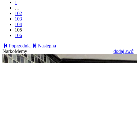
1
…
102
103
104
105
106
Poprzednia
Następna
NarkoMemy
dodaj swój