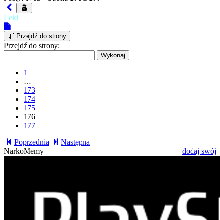
Leki
Przejdź do strony
Przejdź do strony:
1
…
173
174
175
176
177
Poprzednia
Następna
NarkoMemy
dodaj swój