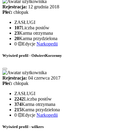
Rejestracja:
12 grudnia 2018
Płeć:
chłopak
ZASŁUGI
107
Liczba postów
23
Karma otrzymana
20
Karma przydzielona
0
Edycje
Narkopedii
Wyświetl profil - OdwiertKorzenny
Rejestracja:
04 czerwca 2017
Płeć:
chłopak
ZASŁUGI
2242
Liczba postów
374
Karma otrzymana
215
Karma przydzielona
0
Edycje
Narkopedii
Wyświetl profil - wilkers