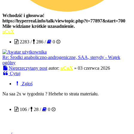
Wchodzić i głosować
https://hyperreal.info/talk/viewtopic.php?t=77897&start=700
Mile widziane krótkie uzasadnienie.
nCuX
2283 /
286 /
0
Re: Środki anaboliczno-androgeniczne, SAA, sterydy - Wątek
ogólny
Nieprzeczytany post
autor:
nCuX
»
03 czerwca 2026
Cytuj
Zgłoś
Na saa 2x w tygodniu ? Hehehe to strata materiału.
Grzejnik800
106 /
28 /
0