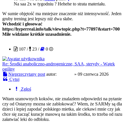
Na saa 2x w tygodniu ? Hehehe to strata materiału.
W sumie objętość ma mniejsze znaczenie niż intensywność. Jeden
gruby trening jest lepszy niż dwa słabe.
Wchodzić i głosować
https://hyperreal.info/talk/viewtopic.php?t=77897&start=700
Mile widziane krótkie uzasadnienie.
Amaszy
107 /
23 /
0
Re: Środki anaboliczno-androgeniczne, SAA, sterydy - Wątek
ogólny
Nieprzeczytany post
autor:
Amaszy
»
09 czerwca 2026
Cytuj
Zgłoś
Witam szanownych koksów, nie znalazłem odpowiedzi na pytanie
czy od Ostaryny mozna sie zablokować? Wiem, że SARMy są dla
dzieci i lepiej zapodać polskiego mietka, ale ciekawi mnie czy jak
chce się zacząć kuracje masową na takim środku, to trzeba od razu
załatwiać leki do odbloku.
OdwiertKorzenny