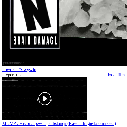
nowe GTA wyszło
HyperTuba
dodaj film
MDMA. Historia pewnej substancji (Rave i drugie lato miłości)