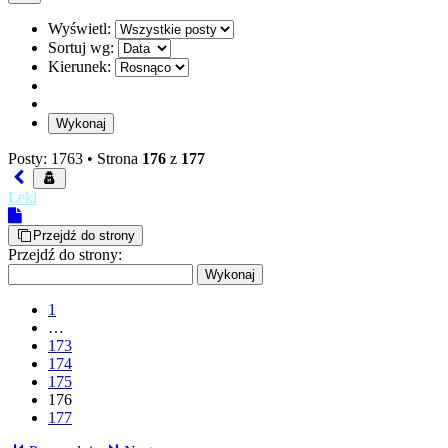
Wyświetl:
Sortuj wg:
Kierunek:
Posty: 1763 •
Strona
176
z
177
Leki
Przejdź do strony
Przejdź do strony:
1
…
173
174
175
176
177