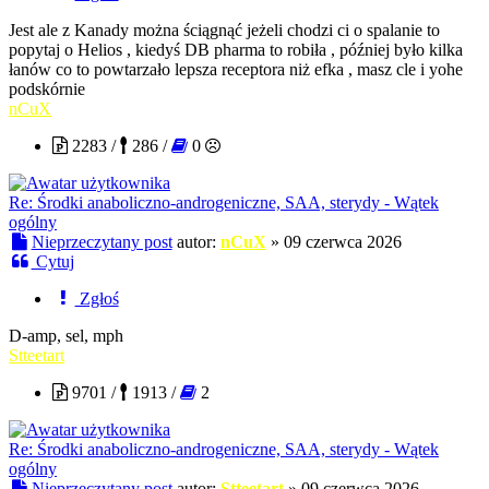
Jest ale z Kanady można ściągnąć jeżeli chodzi ci o spalanie to
popytaj o Helios , kiedyś DB pharma to robiła , później było kilka
łanów co to powtarzało lepsza receptora niż efka , masz cle i yohe
podskórnie
nCuX
2283 /
286 /
0
Re: Środki anaboliczno-androgeniczne, SAA, sterydy - Wątek
ogólny
Nieprzeczytany post
autor:
nCuX
»
09 czerwca 2026
Cytuj
Zgłoś
D-amp, sel, mph
Stteetart
9701 /
1913 /
2
Re: Środki anaboliczno-androgeniczne, SAA, sterydy - Wątek
ogólny
Nieprzeczytany post
autor:
Stteetart
»
09 czerwca 2026