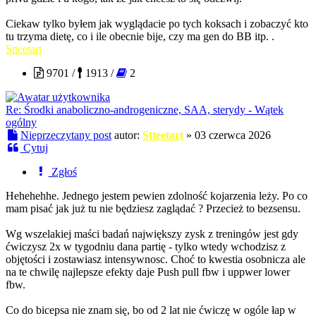
Ciekaw tylko byłem jak wyglądacie po tych koksach i zobaczyć kto
tu trzyma dietę, co i ile obecnie bije, czy ma gen do BB itp. .
Stteetart
9701 /
1913 /
2
Re: Środki anaboliczno-androgeniczne, SAA, sterydy - Wątek
ogólny
Nieprzeczytany post
autor:
Stteetart
»
03 czerwca 2026
Cytuj
Zgłoś
Hehehehhe. Jednego jestem pewien zdolność kojarzenia leży. Po co
mam pisać jak już tu nie będziesz zaglądać ? Przecież to bezsensu.
Wg wszelakiej maści badań największy zysk z treningów jest gdy
ćwiczysz 2x w tygodniu dana partię - tylko wtedy wchodzisz z
objętości i zostawiasz intensywnosc. Choć to kwestia osobnicza ale
na te chwilę najlepsze efekty daje Push pull fbw i uppwer lower
fbw.
Co do bicepsa nie znam się, bo od 2 lat nie ćwiczę w ogóle łap w