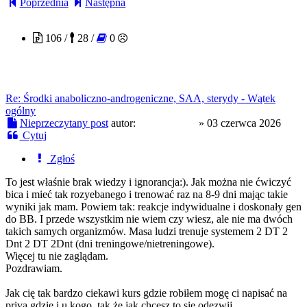
Poprzednia
Następna
Grzejnik800
106 /
28 /
0
Re: Środki anaboliczno-androgeniczne, SAA, sterydy - Wątek
ogólny
Nieprzeczytany post
autor:
Grzejnik800
»
03 czerwca 2026
Cytuj
Zgłoś
To jest właśnie brak wiedzy i ignorancja:). Jak można nie ćwiczyć
bica i mieć tak rozyebanego i trenować raz na 8-9 dni mając takie
wyniki jak mam. Powiem tak: reakcje indywidualne i doskonały gen
do BB. I przede wszystkim nie wiem czy wiesz, ale nie ma dwóch
takich samych organizmów. Masa ludzi trenuje systemem 2 DT 2
Dnt 2 DT 2Dnt (dni treningowe/nietreningowe).
Więcej tu nie zaglądam.
Pozdrawiam.
Jak cię tak bardzo ciekawi kurs gdzie robiłem mogę ci napisać na
priva gdzie i u kogo, tak że jak chcesz to się odezwij.