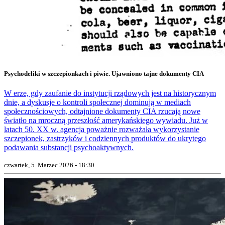
Psychodeliki w szczepionkach i piwie. Ujawniono tajne dokumenty CIA
W erze, gdy zaufanie do instytucji rządowych jest na historycznym
dnie, a dyskusje o kontroli społecznej dominują w mediach
społecznościowych, odtajnione dokumenty CIA rzucają nowe
światło na mroczną przeszłość amerykańskiego wywiadu. Już w
latach 50. XX w. agencja poważnie rozważała wykorzystanie
szczepionek, zastrzyków i codziennych produktów do ukrytego
podawania substancji psychoaktywnych.
czwartek, 5. Marzec 2026 - 18:30