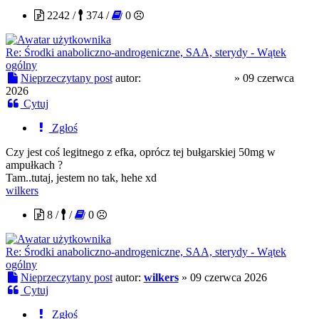
2242 /
374 /
0
Re: Środki anaboliczno-androgeniczne, SAA, sterydy - Wątek
ogólny
Nieprzeczytany post
autor:
OdwiertKorzenny
»
09 czerwca
2026
Cytuj
Zgłoś
Czy jest coś legitnego z efka, oprócz tej bułgarskiej 50mg w
ampułkach ?
Tam..tutaj, jestem no tak, hehe xd
wilkers
8 /
/
0
Re: Środki anaboliczno-androgeniczne, SAA, sterydy - Wątek
ogólny
Nieprzeczytany post
autor:
wilkers
»
09 czerwca 2026
Cytuj
Zgłoś