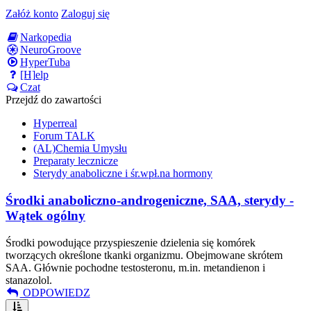
Załóż konto
Zaloguj się
Narkopedia
NeuroGroove
HyperTuba
[H]elp
Czat
Przejdź do zawartości
Hyperreal
Forum TALK
(AL)Chemia Umysłu
Preparaty lecznicze
Sterydy anaboliczne i śr.wpł.na hormony
Środki anaboliczno-androgeniczne, SAA, sterydy -
Wątek ogólny
Środki powodujące przyspieszenie dzielenia się komórek
tworzących określone tkanki organizmu. Obejmowane skrótem
SAA. Głównie pochodne testosteronu, m.in. metandienon i
stanazolol.
ODPOWIEDZ