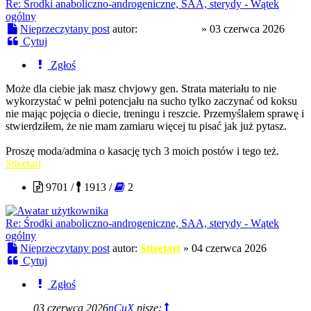
Re: Środki anaboliczno-androgeniczne, SAA, sterydy - Wątek
ogólny
Nieprzeczytany post
autor:
Grzejnik800
»
03 czerwca 2026
Cytuj
Zgłoś
Może dla ciebie jak masz chvjowy gen. Strata materiału to nie
wykorzystać w pełni potencjału na sucho tylko zaczynać od koksu
nie mając pojęcia o diecie, treningu i reszcie. Przemyślałem sprawę i
stwierdziłem, że nie mam zamiaru więcej tu pisać jak już pytasz.
Proszę moda/admina o kasację tych 3 moich postów i tego też.
Stteetart
9701 /
1913 /
2
Re: Środki anaboliczno-androgeniczne, SAA, sterydy - Wątek
ogólny
Nieprzeczytany post
autor:
Stteetart
»
04 czerwca 2026
Cytuj
Zgłoś
03 czerwca 2026
nCuX
pisze: