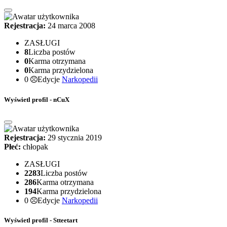
Rejestracja:
24 marca 2008
ZASŁUGI
8
Liczba postów
0
Karma otrzymana
0
Karma przydzielona
0
Edycje
Narkopedii
Wyświetl profil - nCuX
Rejestracja:
29 stycznia 2019
Płeć:
chłopak
ZASŁUGI
2283
Liczba postów
286
Karma otrzymana
194
Karma przydzielona
0
Edycje
Narkopedii
Wyświetl profil - Stteetart