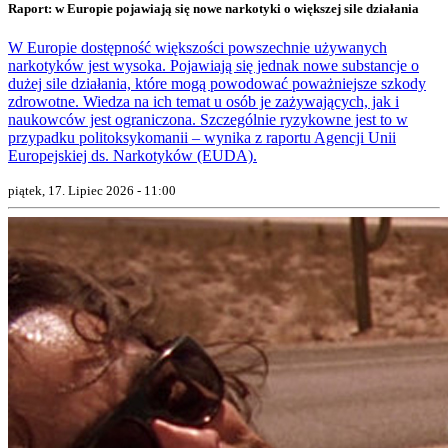
Raport: w Europie pojawiają się nowe narkotyki o większej sile działania
W Europie dostępność większości powszechnie używanych
narkotyków jest wysoka. Pojawiają się jednak nowe substancje o
dużej sile działania, które mogą powodować poważniejsze szkody
zdrowotne. Wiedza na ich temat u osób je zażywających, jak i
naukowców jest ograniczona. Szczególnie ryzykowne jest to w
przypadku politoksykomanii – wynika z raportu Agencji Unii
Europejskiej ds. Narkotyków (EUDA).
piątek, 17. Lipiec 2026 - 11:00