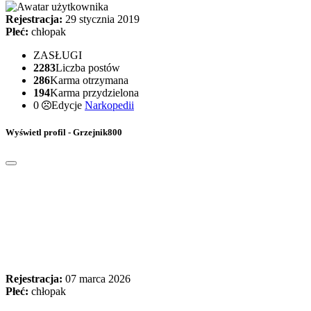
Rejestracja:
29 stycznia 2019
Płeć:
chłopak
ZASŁUGI
2283
Liczba postów
286
Karma otrzymana
194
Karma przydzielona
0
Edycje
Narkopedii
Wyświetl profil - Grzejnik800
Rejestracja:
07 marca 2026
Płeć:
chłopak