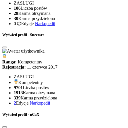
ZASŁUGI
106
Liczba postów
28
Karma otrzymana
30
Karma przydzielona
0
Edycje
Narkopedii
Wyświetl profil - Stteetart
Ranga:
Kompetentny
Rejestracja:
11 czerwca 2017
ZASŁUGI
Kompetentny
9701
Liczba postów
1913
Karma otrzymana
339
Karma przydzielona
2
Edycje
Narkopedii
Wyświetl profil - nCuX