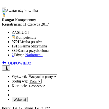
Ranga:
Kompetentny
Rejestracja:
11 czerwca 2017
ZASŁUGI
Kompetentny
9701
Liczba postów
1913
Karma otrzymana
339
Karma przydzielona
2
Edycje
Narkopedii
ODPOWIEDZ
Wyświetl:
Sortuj wg:
Kierunek:
Posty: 1763 •
Strona
176
z
177