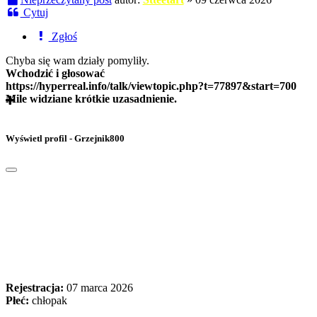
Cytuj
Zgłoś
Chyba się wam działy pomyliły.
Wchodzić i głosować
https://hyperreal.info/talk/viewtopic.php?t=77897&start=700
Mile widziane krótkie uzasadnienie.
Wyświetl profil - Grzejnik800
Rejestracja:
07 marca 2026
Płeć:
chłopak