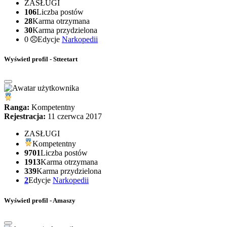
ZASŁUGI
106
Liczba postów
28
Karma otrzymana
30
Karma przydzielona
0
Edycje
Narkopedii
Wyświetl profil - Stteetart
Ranga:
Kompetentny
Rejestracja:
11 czerwca 2017
ZASŁUGI
Kompetentny
9701
Liczba postów
1913
Karma otrzymana
339
Karma przydzielona
2
Edycje
Narkopedii
Wyświetl profil - Amaszy