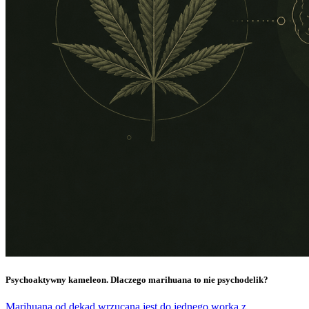
Psychoaktywny kameleon. Dlaczego marihuana to nie psychodelik?
Marihuana od dekad wrzucana jest do jednego worka z