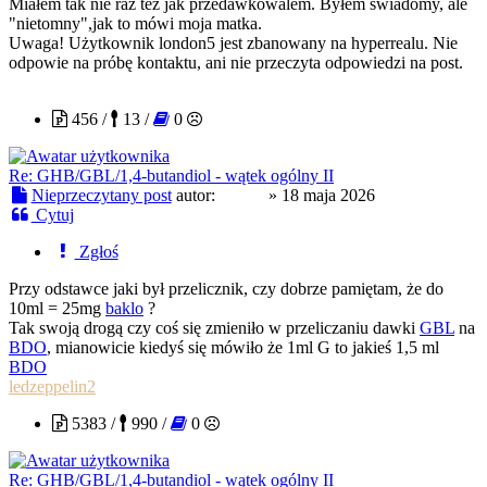
Miałem tak nie raz też jak przedawkowalem. Byłem świadomy, ale
"nietomny",jak to mówi moja matka.
Uwaga! Użytkownik london5 jest zbanowany na hyperrealu. Nie
odpowie na próbę kontaktu, ani nie przeczyta odpowiedzi na post.
fiodor
456 /
13 /
0
Re: GHB/GBL/1,4-butandiol - wątek ogólny II
Nieprzeczytany post
autor:
fiodor
»
18 maja 2026
Cytuj
Zgłoś
Przy odstawce jaki był przelicznik, czy dobrze pamiętam, że do
10ml = 25mg
baklo
?
Tak swoją drogą czy coś się zmieniło w przeliczaniu dawki
GBL
na
BDO
, mianowicie kiedyś się mówiło że 1ml G to jakieś 1,5 ml
BDO
ledzeppelin2
5383 /
990 /
0
Re: GHB/GBL/1,4-butandiol - wątek ogólny II