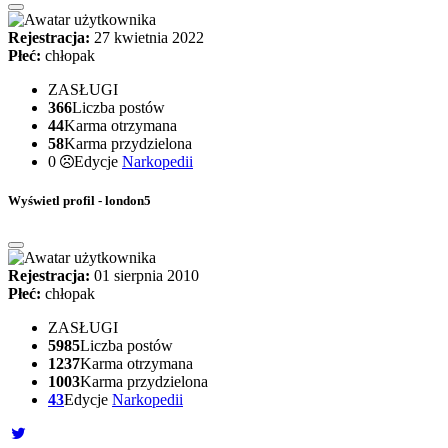
Rejestracja:
27 kwietnia 2022
Płeć:
chłopak
ZASŁUGI
366
Liczba postów
44
Karma otrzymana
58
Karma przydzielona
0
Edycje
Narkopedii
Wyświetl profil - london5
Rejestracja:
01 sierpnia 2010
Płeć:
chłopak
ZASŁUGI
5985
Liczba postów
1237
Karma otrzymana
1003
Karma przydzielona
43
Edycje
Narkopedii