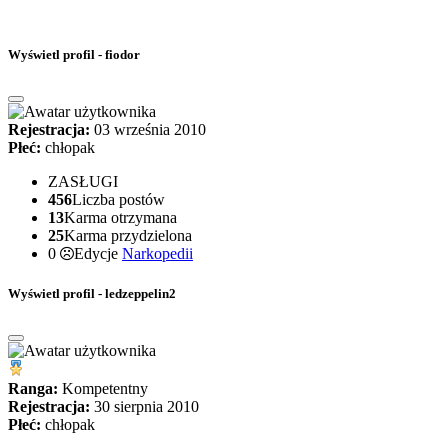
Wyświetl profil - fiodor
Rejestracja:
03 września 2010
Płeć:
chłopak
ZASŁUGI
456
Liczba postów
13
Karma otrzymana
25
Karma przydzielona
0
Edycje
Narkopedii
Wyświetl profil - ledzeppelin2
Ranga:
Kompetentny
Rejestracja:
30 sierpnia 2010
Płeć:
chłopak