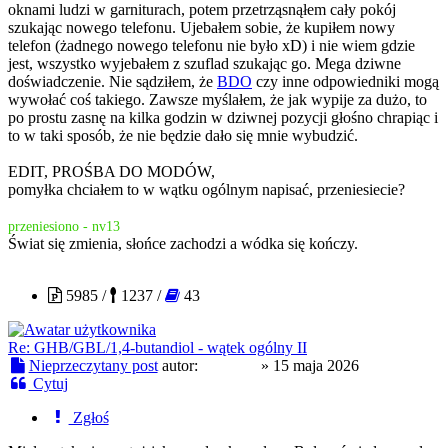
oknami ludzi w garniturach, potem przetrząsnąłem cały pokój
szukając nowego telefonu. Ujebałem sobie, że kupiłem nowy
telefon (żadnego nowego telefonu nie było xD) i nie wiem gdzie
jest, wszystko wyjebałem z szuflad szukając go. Mega dziwne
doświadczenie. Nie sądziłem, że
BDO
czy inne odpowiedniki mogą
wywołać coś takiego. Zawsze myślałem, że jak wypije za dużo, to
po prostu zasnę na kilka godzin w dziwnej pozycji głośno chrapiąc i
to w taki sposób, że nie będzie dało się mnie wybudzić.
EDIT, PROŚBA DO MODÓW,
pomyłka chciałem to w wątku ogólnym napisać, przeniesiecie?
przeniesiono - nv13
Świat się zmienia, słońce zachodzi a wódka się kończy.
london5
5985 /
1237 /
43
Re: GHB/GBL/1,4-butandiol - wątek ogólny II
Nieprzeczytany post
autor:
london5
»
15 maja 2026
Cytuj
Zgłoś