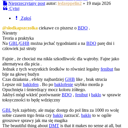
Nieprzeczytany post
autor:
ledzeppelin2
»
19 maja 2026
Cytuj
Zgłoś
@slodkapszczolka
ciekawe co piszesz o
BDO
.
Niestety
Teoria a praktyka
Na
GBL
/
GHB
można jechać tygodniami a na
BDO
parę dni i
człowiek już struty
Fajnie , że chociaż ma nikła szkodliwośc dla wątroby. Fajne jako
alternatywa dla picia .
Jednak z tych wszystkich środków to również legalny
fenibut
faa
bije na głowę budyn
Czas działania , efekty najbardziej
GHB
like , brak strucia
Lepsze niż
baklofen
. Bo po
baklofenie
szybko morda p
Opuchnięta i śmierdzący mocz koloru żółtego.
Jakbyś mógł wkleić porównanie
BDO
,
fenibut
i
baklo
w sprawie
toksyczności to będę wdzięczny
GBL
byk zajebisty, ale mając dostęp do pol litra za 1000 ro wolę
sobie czasem trgo fenia czy
baklo
zarzucić.
baklo
to w ogóle
groszowe sprawy jak ma się magika
The beautiful thing about
DMT
is that it makes no sense at all, but