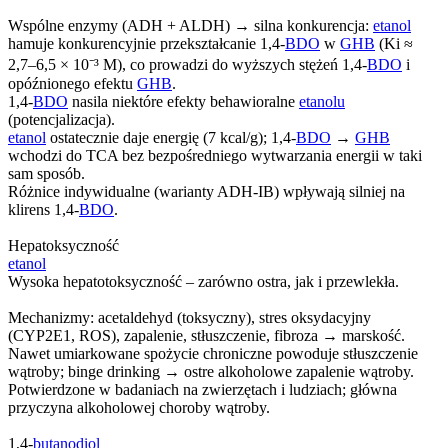
Wspólne enzymy (ADH + ALDH) → silna konkurencja:
etanol
hamuje konkurencyjnie przekształcanie 1,4-
BDO
w
GHB
(Ki ≈
2,7–6,5 × 10⁻³ M), co prowadzi do wyższych stężeń 1,4-
BDO
i
opóźnionego efektu
GHB
.
1,4-
BDO
nasila niektóre efekty behawioralne
etanolu
(potencjalizacja).
etanol
ostatecznie daje energię (7 kcal/g); 1,4-
BDO
→
GHB
wchodzi do TCA bez bezpośredniego wytwarzania energii w taki
sam sposób.
Różnice indywidualne (warianty ADH-IB) wpływają silniej na
klirens 1,4-
BDO
.
Hepatoksyczność
etanol
Wysoka hepatotoksyczność – zarówno ostra, jak i przewlekła.
Mechanizmy: acetaldehyd (toksyczny), stres oksydacyjny
(CYP2E1, ROS), zapalenie, stłuszczenie, fibroza → marskość.
Nawet umiarkowane spożycie chroniczne powoduje stłuszczenie
wątroby; binge drinking → ostre alkoholowe zapalenie wątroby.
Potwierdzone w badaniach na zwierzętach i ludziach; główna
przyczyna alkoholowej choroby wątroby.
1,4-
butanodiol