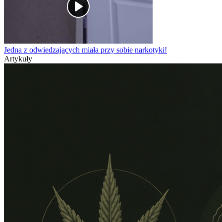
Jedna z odwiedzających miała przy sobie narkotyki!
Artykuły