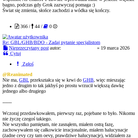
bagno, podczas gdy Grok zazwyczaj pomaga :)
Świat się zmienia, słońce zachodzi a wódka się kończy.
slodkapszczolka
366 /
44 /
0
Re: GBL/GHB/BDO - Zadaj pytanie specjalistom
Nieprzeczytany post
autor:
slodkapszczolka
»
19 marca 2026
Cytuj
Zgłoś
@Reanimated
Nie ma,
GBL
przekształca się w krwi do
GHB
, więc mieszając
jedno z drugim to tak jakbyś po prostu wrzucił większą dawkę
jednego albo drugiego
------
Wczoraj przedawkowałem, pierwszy raz, pojebane to było. Nikomu
nie życzę czegoś takiego.
Nie wszystko pamiętam, nie zasnąłem, miałem ostrą fazę,
zachowywałem się całkowicie irracjonalnie, miałem halucynacje
(żadne cevy czy tam oevy, prawdziwe halucynacje), widziałem za