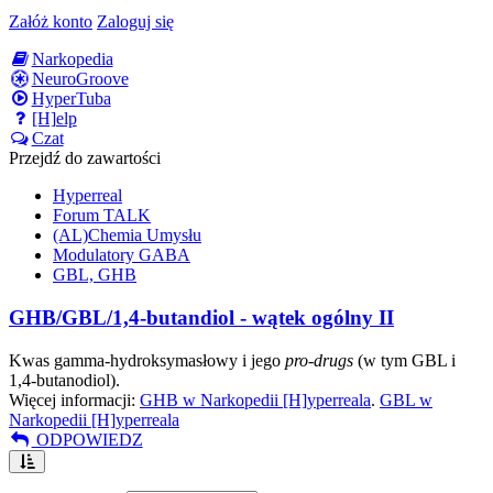
Załóż konto
Zaloguj się
Narkopedia
NeuroGroove
HyperTuba
[H]elp
Czat
Przejdź do zawartości
Hyperreal
Forum TALK
(AL)Chemia Umysłu
Modulatory GABA
GBL, GHB
GHB/GBL/1,4-butandiol - wątek ogólny II
Kwas gamma-hydroksymasłowy i jego
pro-drugs
(w tym GBL i
1,4-butanodiol).
Więcej informacji:
GHB w Narkopedii [H]yperreala
.
GBL w
Narkopedii [H]yperreala
ODPOWIEDZ