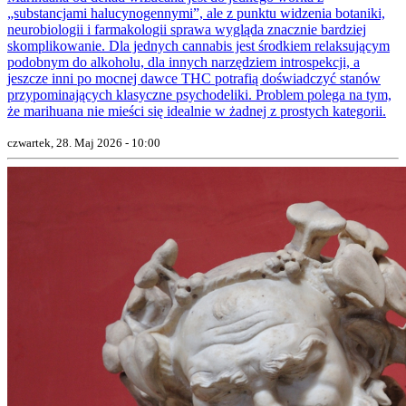
„substancjami halucynogennymi”, ale z punktu widzenia botaniki,
neurobiologii i farmakologii sprawa wygląda znacznie bardziej
skomplikowanie. Dla jednych cannabis jest środkiem relaksującym
podobnym do alkoholu, dla innych narzędziem introspekcji, a
jeszcze inni po mocnej dawce THC potrafią doświadczyć stanów
przypominających klasyczne psychodeliki. Problem polega na tym,
że marihuana nie mieści się idealnie w żadnej z prostych kategorii.
czwartek, 28. Maj 2026 - 10:00