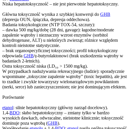
Niska hepatotoksyczność – nie jest pierwotnie hepatotoksyczny.
Główna toksyczność wynika z szybkiej konwersji do
GHB
(depresja OUN, śpiączka, depresja oddechowa).
Badania toksykologiczne (NTP TOX-54, szczury):
– dawka 500 mg/kg/dobę (28 dni, gavage): łagodne/moderate
zapalenie wątroby i nieznaczny wzrost enzymów (sorbitol
dehydrogenase, ALT) u niektórych zwierząt; różnice względem
kontroli nieistotne statystycznie.
– brak organospecyficznej toksyczności; profil toksykologiczny
odpowiada
GHB
/γ-butyrolaktonowi (brak uszkodzenia wątroby w
badaniach 2-letnich).
Ostra toksyczność niska (LD₅₀ > 1500 mg/kg).
W przypadkach nadużywania rekreacyjnego (ludzie): sporadycznie
wspominane „toksyczne zapalenie wątroby” (toxic hepatitis), ale jest
to rzadkie i zwykle towarzyszy wielonarządowym powikłaniom
(nerki, serce) lub zanieczyszczeniom; nie jest dominującym efektem.
Porównanie
etanol
: silnie hepatotoksyczny (główny narząd docelowy).
1,4-
BDO
: słabo hepatotoksyczny – zmiany tylko w bardzo
wysokich dawkach, odwracalne, nieistotne klinicznie; toksyczność
dominuje poza wątrobą (
GHB
).
Współpodanie
etanolu
+ 1,4-
BDO
:
etanol
nasila ogólną toksyczność