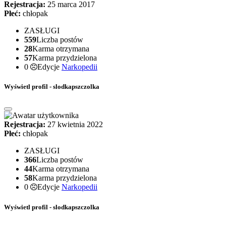
Rejestracja:
25 marca 2017
Płeć:
chłopak
ZASŁUGI
559
Liczba postów
28
Karma otrzymana
57
Karma przydzielona
0
Edycje
Narkopedii
Wyświetl profil - slodkapszczolka
Rejestracja:
27 kwietnia 2022
Płeć:
chłopak
ZASŁUGI
366
Liczba postów
44
Karma otrzymana
58
Karma przydzielona
0
Edycje
Narkopedii
Wyświetl profil - slodkapszczolka