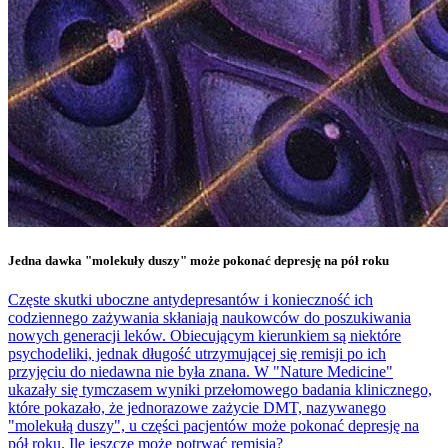
Jedna dawka "molekuły duszy" może pokonać depresję na pół roku
Częste skutki uboczne antydepresantów i konieczność ich
codziennego zażywania skłaniają naukowców do poszukiwania
nowych generacji leków. Obiecującym kierunkiem są niektóre
psychodeliki, jednak długość utrzymującej się remisji po ich
przyjęciu do niedawna nie była znana. W "Nature Medicine"
ukazały się tymczasem wyniki przełomowego badania klinicznego,
które pokazało, że jednorazowe zażycie DMT, nazywanego
"molekułą duszy", u części pacjentów może pokonać depresję na
pół roku. Ile jeszcze może potrwać remisja?