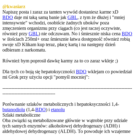
@kwasiarz
Napiszę posta i zaraz za tamten wywód dostaniesz karme xD
BDO
daje mi taką samą banie jak
GBL
, z tym że dłużej i "mniej
intensywnie" wchodzi, osobiście żadnych uboków poza
zmęczeniem organizmu przy ciągach (co jest raczej oczywiste,
również przy
GBL
) nie odczuwam. No i śmiesznie niska cena
BDO
w ilościach 250ml+ oraz śmiesznie łatwa dostępność również robią
swoje xD Klikam kup teraz, płacę kartą i na następny dzień
odbieram z narkomatu.
Również bym poprosił dawkę karmy za to co zaraz wkleje ;)
Dla tych co boją się hepatoksyczności
BDO
wklejam co powiedział
mi Grok przy użyciu opcji "pomyśl mocniej":
--------------------------------------------------------------------------------------
-----------------------------------
Porównanie szlaków metabolicznych i hepatoksyczności 1,4-
butanodiolu
(1,4-
BDO
) i
etanolu
Szlaki metaboliczne
Oba związki są metabolizowane głównie w wątrobie przy udziale
tych samych enzymów: alkoholowej dehydrogenazy (ADH) i
aldehydowej dehydrogenazy (ALDH). To powoduje ich wzajemne