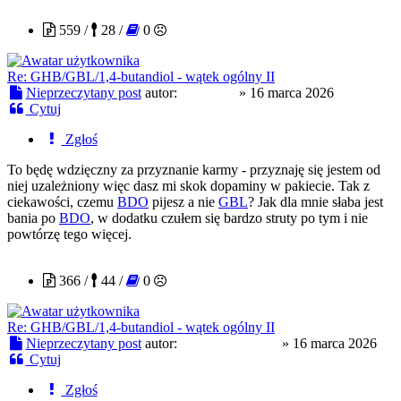
559 /
28 /
0
Re: GHB/GBL/1,4-butandiol - wątek ogólny II
Nieprzeczytany post
autor:
kwasiarz
»
16 marca 2026
Cytuj
Zgłoś
To będę wdzięczny za przyznanie karmy - przyznaję się jestem od
niej uzależniony więc dasz mi skok dopaminy w pakiecie. Tak z
ciekawości, czemu
BDO
pijesz a nie
GBL
? Jak dla mnie słaba jest
bania po
BDO
, w dodatku czułem się bardzo struty po tym i nie
powtórzę tego więcej.
slodkapszczolka
366 /
44 /
0
Re: GHB/GBL/1,4-butandiol - wątek ogólny II
Nieprzeczytany post
autor:
slodkapszczolka
»
16 marca 2026
Cytuj
Zgłoś