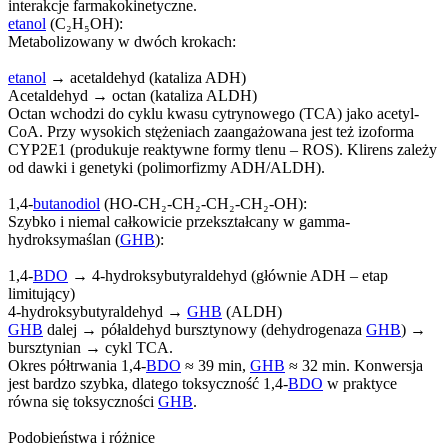
interakcje farmakokinetyczne.
etanol
(C₂H₅OH):
Metabolizowany w dwóch krokach:
etanol
→ acetaldehyd (kataliza ADH)
Acetaldehyd → octan (kataliza ALDH)
Octan wchodzi do cyklu kwasu cytrynowego (TCA) jako acetyl-
CoA. Przy wysokich stężeniach zaangażowana jest też izoforma
CYP2E1 (produkuje reaktywne formy tlenu – ROS). Klirens zależy
od dawki i genetyki (polimorfizmy ADH/ALDH).
1,4-
butanodiol
(HO-CH₂-CH₂-CH₂-CH₂-OH):
Szybko i niemal całkowicie przekształcany w gamma-
hydroksymaślan (
GHB
):
1,4-
BDO
→ 4-hydroksybutyraldehyd (głównie ADH – etap
limitujący)
4-hydroksybutyraldehyd →
GHB
(ALDH)
GHB
dalej → półaldehyd bursztynowy (dehydrogenaza
GHB
) →
bursztynian → cykl TCA.
Okres półtrwania 1,4-
BDO
≈ 39 min,
GHB
≈ 32 min. Konwersja
jest bardzo szybka, dlatego toksyczność 1,4-
BDO
w praktyce
równa się toksyczności
GHB
.
Podobieństwa i różnice