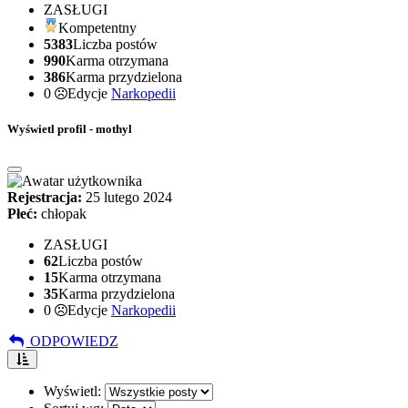
ZASŁUGI
Kompetentny
5383
Liczba postów
990
Karma otrzymana
386
Karma przydzielona
0
Edycje
Narkopedii
Wyświetl profil - mothyl
Rejestracja:
25 lutego 2024
Płeć:
chłopak
ZASŁUGI
62
Liczba postów
15
Karma otrzymana
35
Karma przydzielona
0
Edycje
Narkopedii
ODPOWIEDZ
Wyświetl: