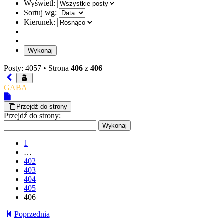
Wyświetl:
Sortuj wg:
Kierunek:
Posty: 4057 •
Strona
406
z
406
GABA
Przejdź do strony
Przejdź do strony:
1
…
402
403
404
405
406
Poprzednia
kwasiarz