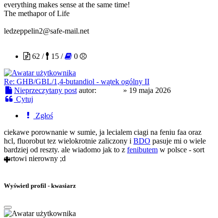
everything makes sense at the same time!
The methapor of Life
ledzeppelin2@safe-mail.net
mothyl
62 /
15 /
0
Re: GHB/GBL/1,4-butandiol - wątek ogólny II
Nieprzeczytany post
autor:
mothyl
»
19 maja 2026
Cytuj
Zgłoś
ciekawe porownanie w sumie, ja lecialem ciagi na feniu faa oraz
hcl, fluorobut tez wielokrotnie zaliczony i
BDO
pasuje mi o wiele
bardziej od reszty. ale wiadomo jak to z
fenibutem
w polsce - sort
sortowi nierowny ;d
Wyświetl profil - kwasiarz