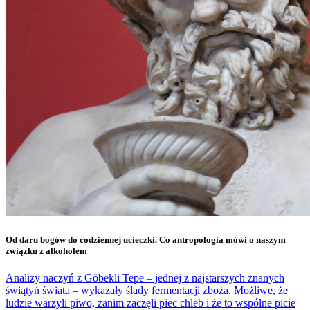
Od daru bogów do codziennej ucieczki. Co antropologia mówi o naszym
związku z alkoholem
Analizy naczyń z Göbekli Tepe – jednej z najstarszych znanych
świątyń świata – wykazały ślady fermentacji zboża. Możliwe, że
ludzie warzyli piwo, zanim zaczęli piec chleb i że to wspólne picie