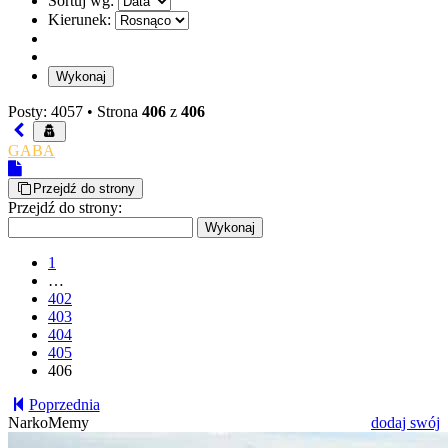
Sortuj wg:
Kierunek:
Posty: 4057 •
Strona
406
z
406
GABA
Przejdź do strony
Przejdź do strony:
1
…
402
403
404
405
406
Poprzednia
NarkoMemy
dodaj swój