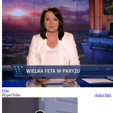
Feta
HyperTuba
dodaj film