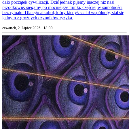
dało początek cywilizacji. Dziś jednak pijemy inaczej niż nasi
przodkowie: sięgamy po mocniejsze trunki, częściej w samotności,
bez rytuału. Dlatego alkohol, który kiedyś scalał wspólnoty, stał się
jednym z groźnych czynników ryzyka.
czwartek, 2. Lipiec 2026 - 18:00