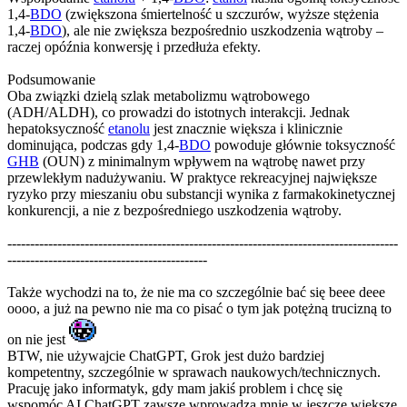
1,4-
BDO
(zwiększona śmiertelność u szczurów, wyższe stężenia
1,4-
BDO
), ale nie zwiększa bezpośrednio uszkodzenia wątroby –
raczej opóźnia konwersję i przedłuża efekty.
Podsumowanie
Oba związki dzielą szlak metabolizmu wątrobowego
(ADH/ALDH), co prowadzi do istotnych interakcji. Jednak
hepatoksyczność
etanolu
jest znacznie większa i klinicznie
dominująca, podczas gdy 1,4-
BDO
powoduje głównie toksyczność
GHB
(OUN) z minimalnym wpływem na wątrobę nawet przy
przewlekłym nadużywaniu. W praktyce rekreacyjnej największe
ryzyko przy mieszaniu obu substancji wynika z farmakokinetycznej
konkurencji, a nie z bezpośredniego uszkodzenia wątroby.
--------------------------------------------------------------------------------------
--------------------------------------------
Także wychodzi na to, że nie ma co szczególnie bać się beee deee
oooo, a już na pewno nie ma co pisać o tym jak potężną trucizną to
on nie jest
BTW, nie używajcie ChatGPT, Grok jest dużo bardziej
kompetentny, szczególnie w sprawach naukowych/technicznych.
Pracuję jako informatyk, gdy mam jakiś problem i chcę się
wspomóc AI ChatGPT zawsze wprowadza mnie w jeszcze większe