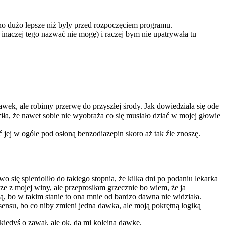
no dużo lepsze niż były przed rozpoczęciem programu.
inaczej tego nazwać nie mogę) i raczej bym nie upatrywała tu
wek, ale robimy przerwę do przyszłej środy. Jak dowiedziała się ode
rdziła, że nawet sobie nie wyobraża co się musiało dziać w mojej głowie
 jej w ogóle pod osłoną benzodiazepin skoro aż tak źle znoszę.
 się spierdoliło do takiego stopnia, że kilka dni po podaniu lekarka
ze z mojej winy, ale przeprosiłam grzecznie bo wiem, że ja
, bo w takim stanie to ona mnie od bardzo dawna nie widziała.
 sensu, bo co niby zmieni jedna dawka, ale moją pokrętną logiką
 kiedyś o zawał, ale ok, da mi kolejną dawkę.