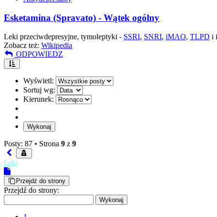
Esketamina (Spravato) - Wątek ogólny
Leki przeciwdepresyjne, tymoleptyki -
SSRI
,
SNRI
,
iMAO
,
TLPD
i 
Zobacz też:
Wikipedia
ODPOWIEDZ
Wyświetl:
Sortuj wg:
Kierunek:
Posty: 87 •
Strona
9
z
9
Leki
Przejdź do strony
Przejdź do strony:
1