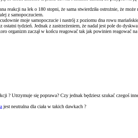
 reakcji na lek o 180 stopni, że sama stwierdziła ostrożnie, że może 
dalej z samopoczuciem.
le cudownie moje samopoczucie i nastrój z poziomu dna rowu mariańskie
zez ostatni tydzień. Jednak z zastrzeżeniem, że nadal jest pole do dyskw
koro organizm zaczął w końcu reagować tak jak powinien reagować na le
ukcji ? Utrzymuje się poprawa? Czy jednak będziesz szukać czegoś inn
a
jest neutralna dla ciała w takich dawkach ?