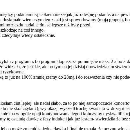
między podaniami są całkiem niezłe jak już odeśpię podanie, a na pew
a doskonale wiem czym ten zjazd jest spowodowany (moją głupotą, bo 
mimo zjazdu nadal te dni są lepsze niż były przed.
szkodząc na coś innego.
 zdecyduje wtedy ostatecznie.
wylotu z programu, bo program dopuszcza pominięcie maks. 2 albo 3 da
że widziała, że jest źle, ale po tym co jej dzisiaj opowiedziałam stwie
byt ryzykowne.
wkę to już na 100% zmniejszamy do 28mg i do rozważenia czy nie podać
am ciut lepiej, ale nadal słabo, za to po niej samopoczucie koncertowo
alu nie skończyłam (przy okazji wyszedł trochę kwas i to w dużej mier
że nie ma w ogóle opcji kontynuowania tego i kończymy dyskwalifikacją
y tę ostatnią dawkę z fazy indukcji jak już jestem- stwierdziła że bez
 jej co może zmienić ta jedna dawka i finalnie uznała, że przyprawie ją