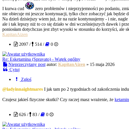
I kurwa cud
zero problemów i nieprzyjemności po podaniu, zmiana
nie obiecuje mi jeszcze kontynuacji, tylko chce zobaczyć jak będzie 
Na dzień dzisiejszy wiem już, że na razie kontynuujemy - i nie, nag
ale i tak lepszy niż to co się działo w dni wcześniejszych dawek i pr
poniosłam dotychczas jest zbyt wysoki w stosunku do korzyści, ale s
KapitanAizen
2097 /
514 /
0
Re: Esketamina (Spravato) - Wątek ogólny
Nieprzeczytany post
autor:
KapitanAizen
»
15 maja 2026
Cytuj
Zgłoś
@ladyinnaightmares
I jak tam po 2 tygodniach od zakończenia ind
Czujesz jakieś fizyczne skutki? Czy raczej masz wrażenie, że
ketamin
Baltimore
626 /
83 /
0