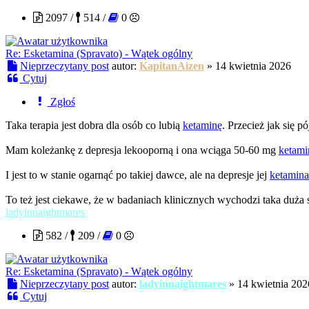
2097 /
514 /
0
Re: Esketamina (Spravato) - Wątek ogólny
Nieprzeczytany post
autor:
KapitanAizen
»
14 kwietnia 2026
Cytuj
Zgłoś
Taka terapia jest dobra dla osób co lubią
ketaminę
. Przecież jak się 
Mam koleżankę z depresja lekooporną i ona wciąga 50-60 mg
ketami
I jest to w stanie ogarnąć po takiej dawce, ale na depresje jej
ketamina
To też jest ciekawe, że w badaniach klinicznych wychodzi taka duża s
ladyinnaightmares
582 /
209 /
0
Re: Esketamina (Spravato) - Wątek ogólny
Nieprzeczytany post
autor:
ladyinnaightmares
»
14 kwietnia 202
Cytuj