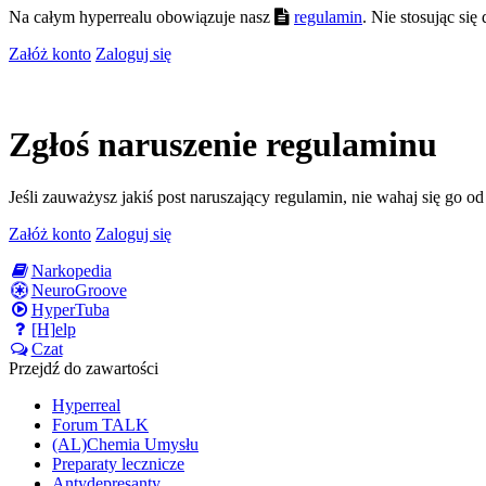
Na całym hyperrealu obowiązuje nasz
regulamin
. Nie stosując si
Załóż konto
Zaloguj się
Zgłoś naruszenie regulaminu
Jeśli zauważysz jakiś post naruszający regulamin, nie wahaj się go o
Załóż konto
Zaloguj się
Narkopedia
NeuroGroove
HyperTuba
[H]elp
Czat
Przejdź do zawartości
Hyperreal
Forum TALK
(AL)Chemia Umysłu
Preparaty lecznicze
Antydepresanty