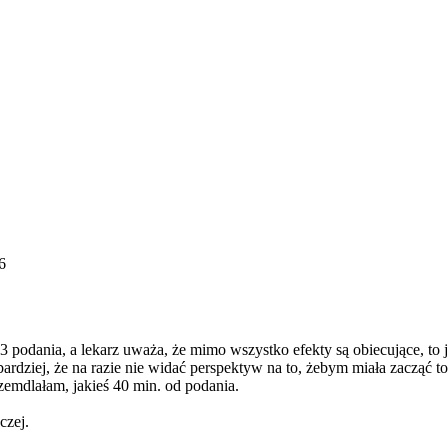
6
y 3 podania, a lekarz uważa, że mimo wszystko efekty są obiecujące, t
dziej, że na razie nie widać perspektyw na to, żebym miała zacząć to
zemdlałam, jakieś 40 min. od podania.
czej.