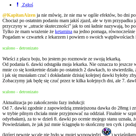
Zgłoś
@KapitanAizen
ja nie mówię, że nie ma w ogóle efektów, bo dni po
Chociaż po ostatnim podaniu mam jakiś zjazd, ale w tym przypadku j
przyczyny w „utracie skuteczności” jak to oni ładnie nazywają, bo po
Tylko że mam wrażenie że
ketamina
na jedno pomaga, równocześnie 
Pogadam w czwartek z lekarzem i powiem o swoich wątpliwościach i
scalono - detronizato
Wieści z placu boju, bo jestem po rozmowie ze swoją lekarką.
Od podania 6. dawki odstąpiła moja lekarka. Nie oznacza to jeszcze 
mnie co się konkretnie działo po ostatnich 2 dawkach, to stwierdziła, 
i jak się musiałam czuć i dokładanie dzisiaj kolejnej dawki byłoby z
Zobaczymy jak będę się czuć przez te kilka kolejnych dni, ale 7. da
scalono - detronizato
Aktualizacja po zakończeniu fazy indukcji:
Od 7. dawki zgodnie z zapowiedzią zmniejszona dawka do 28mg i zniosł
w trybie pilnym chciała mnie przyjmować na oddział. Finalnie w szpit
odyebałam), za to w dzień 8. dawki po ocenie mojego stanu uznała, 
Powiedziałam, że jak już mnie ściągnęła to skończmy ten cyrk i podajm
(której pewnie wcale nie było w mojej wypowiedzi
) wyjaśniłam