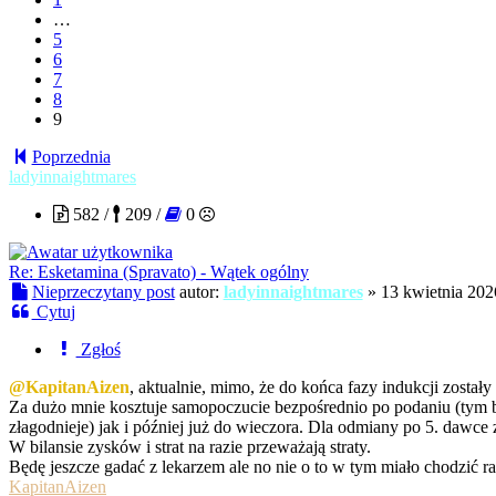
…
5
6
7
8
9
Poprzednia
ladyinnaightmares
582 /
209 /
0
Re: Esketamina (Spravato) - Wątek ogólny
Nieprzeczytany post
autor:
ladyinnaightmares
»
13 kwietnia 202
Cytuj
Zgłoś
@KapitanAizen
, aktualnie, mimo, że do końca fazy indukcji został
Za dużo mnie kosztuje samopoczucie bezpośrednio po podaniu (tym bar
złagodnieje) jak i później już do wieczora. Dla odmiany po 5. dawce 
W bilansie zysków i strat na razie przeważają straty.
Będę jeszcze gadać z lekarzem ale no nie o to w tym miało chodzić ra
KapitanAizen