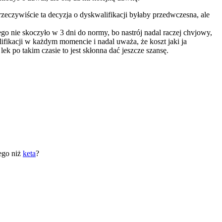
rzeczywiście ta decyzja o dyskwalifikacji byłaby przedwczesna, ale
go nie skoczyło w 3 dni do normy, bo nastrój nadal raczej chvjowy,
alifikacji w każdym momencie i nadal uważa, że koszt jaki ja
k po takim czasie to jest skłonna dać jeszcze szansę.
ego niż
keta
?