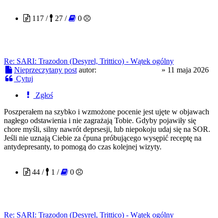
troopaoftomorrow
117 /
27 /
0
Re: SARI: Trazodon (Desyrel, Trittico) - Wątek ogólny
Nieprzeczytany post
autor:
troopaoftomorrow
»
11 maja 2026
Cytuj
Zgłoś
Poszperałem na szybko i wzmożone pocenie jest ujęte w objawach
nagłego odstawienia i nie zagrażają Tobie. Gdyby pojawiły się
chore myśli, silny nawrót deprsesji, lub niepokoju udaj się na SOR.
Jeśli nie uznają Ciebie za ćpuna próbującego wysępić receptę na
antydepresanty, to pomogą do czas kolejnej wizyty.
patrzacinaczej
44 /
1 /
0
Re: SARI: Trazodon (Desyrel, Trittico) - Wątek ogólny