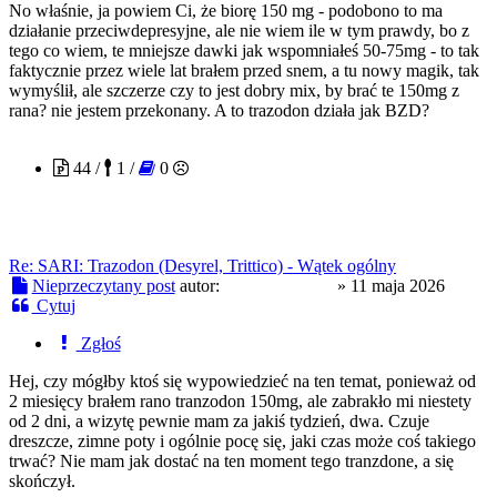
No właśnie, ja powiem Ci, że biorę 150 mg - podobono to ma
działanie przeciwdepresyjne, ale nie wiem ile w tym prawdy, bo z
tego co wiem, te mniejsze dawki jak wspomniałeś 50-75mg - to tak
faktycznie przez wiele lat brałem przed snem, a tu nowy magik, tak
wymyślił, ale szczerze czy to jest dobry mix, by brać te 150mg z
rana? nie jestem przekonany. A to trazodon działa jak BZD?
patrzacinaczej
44 /
1 /
0
Re: SARI: Trazodon (Desyrel, Trittico) - Wątek ogólny
Nieprzeczytany post
autor:
patrzacinaczej
»
11 maja 2026
Cytuj
Zgłoś
Hej, czy mógłby ktoś się wypowiedzieć na ten temat, ponieważ od
2 miesięcy brałem rano tranzodon 150mg, ale zabrakło mi niestety
od 2 dni, a wizytę pewnie mam za jakiś tydzień, dwa. Czuje
dreszcze, zimne poty i ogólnie pocę się, jaki czas może coś takiego
trwać? Nie mam jak dostać na ten moment tego tranzdone, a się
skończył.