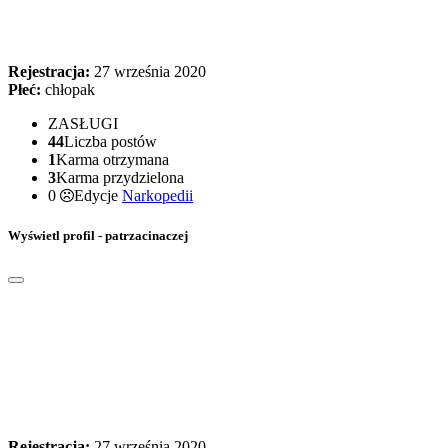
Rejestracja:
27 września 2020
Płeć:
chłopak
ZASŁUGI
44
Liczba postów
1
Karma otrzymana
3
Karma przydzielona
0
Edycje
Narkopedii
Wyświetl profil - patrzacinaczej
Rejestracja:
27 września 2020