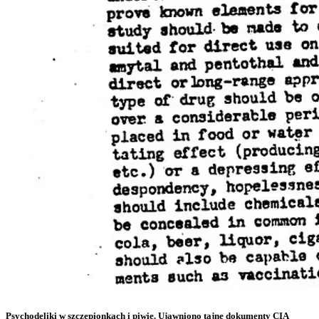
Psychodeliki w szczepionkach i piwie. Ujawniono tajne dokumenty CIA