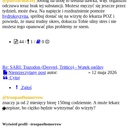
@patrzacinaczej
300mg na dobę to średnia dawka, więc organizm
odczuwa teraz brak tej substancji. Możesz męczyć się jeszcze przez
tydzień, może dwa. Na napięcie i rozdrażnienie pomoże
hydroksyzyna
, spróbuj dostać się na wizytę do lekarza POZ i
powiedz, że masz trudny okres, dokucza Tobie silny stres i nie
możesz tego opanować plus problemy ze snem.
patrzacinaczej
44 /
1 /
0
Re: SARI: Trazodon (Desyrel, Trittico) - Wątek ogólny
Nieprzeczytany post
autor:
patrzacinaczej
»
12 maja 2026
Cytuj
Zgłoś
@troopaoftomorrow
znaczy ja od 2 miesięcy biorę 150mg codziennie. A może lekarz
przepisze, bo ciężko będzie wytrzymać do wizyty?
Wyświetl profil - troopaoftomorrow