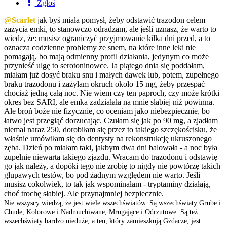
Zgłoś
@Scarlet
jak byś miała pomysł, żeby odstawić trazodon celem
zażycia emki, to stanowczo odradzam, ale jeśli uznasz, że warto to
wiedz, że: musisz ograniczyć przyjmowanie kilka dni przed, a to
oznacza codzienne problemy ze snem, na które inne leki nie
pomagają, bo mają odmienny profil działania, jedynym co może
przynieść ulgę to serotoninowce. Ja piątego dnia się poddałam,
miałam już dosyć braku snu i małych dawek lub, potem, zupełnego
braku trazodonu i zażyłam okruch około 15 mg, żeby przespać
chociaż jedną całą noc. Nie wiem czy ten paproch, czy może krótki
okres bez SARI, ale emka zadziałała na mnie słabiej niż powinna.
Ale broń boże nie fizycznie, co oceniam jako niebezpiecznie, bo
łatwo jest przegiąć dorzucając. Czułam się jak po 90 mg, a zjadłam
niemal naraz 250, dorobiłam się przez to takiego szczękościsku, że
właśnie umówiłam się do dentysty na rekonstrukcję ukruszonego
zęba. Dzień po miałam taki, jakbym dwa dni balowała - a noc była
zupełnie niewarta takiego zjazdu. Wracam do trazodonu i odstawię
go jak należy, a dopóki tego nie zrobię to nigdy nie powtórzę takich
głupawych testów, bo pod żadnym względem nie warto. Jeśli
musisz cokolwiek, to tak jak wspominałam - tryptaminy działają,
choć trochę słabiej. Ale przynajmniej bezpiecznie.
Nie wszyscy wiedzą, że jest wiele wszechświatów. Są wszechświaty Grube i
Chude, Kolorowe i Nadmuchiwane, Mrugające i Odrzutowe. Są też
wszechświaty bardzo nieduże, a ten, który zamieszkują Gżdacze, jest