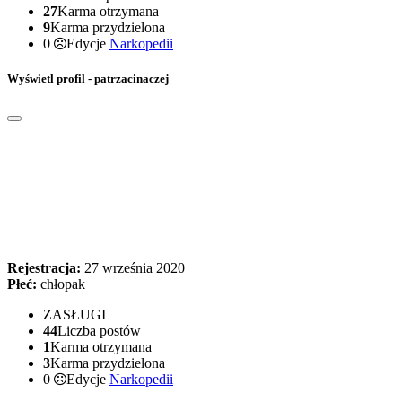
27
Karma otrzymana
9
Karma przydzielona
0
Edycje
Narkopedii
Wyświetl profil - patrzacinaczej
Rejestracja:
27 września 2020
Płeć:
chłopak
ZASŁUGI
44
Liczba postów
1
Karma otrzymana
3
Karma przydzielona
0
Edycje
Narkopedii