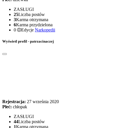
ZASŁUGI
25
Liczba postów
3
Karma otrzymana
6
Karma przydzielona
0
Edycje
Narkopedii
Wyświetl profil - patrzacinaczej
Rejestracja:
27 września 2020
Płeć:
chłopak
ZASŁUGI
44
Liczba postów
1
Karma otrzymana