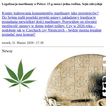
Legalizacja marihuany w Polsce: 15 g suszu i jedna roślina. Sejm zdecyduje
Koniec traktowania konsumentów marihuany jako przestępców?
Do Sejmu trafił poselski projekt ustawy zakładający legalizację
posiadania niewielkiej ilości marihuany. Przewiduje on również
możliwość uprawy w domu jednej rośliny. Czy w 2026 roku –
podobnie jak w Czechach czy Niemczech – będzie można legalnie
posiadać susz konopi?
wtorek, 31. Marzec 2026 - 17:30
Newsy