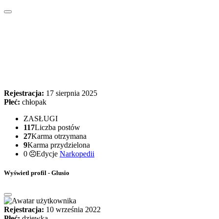
Rejestracja:
17 sierpnia 2025
Płeć:
chłopak
ZASŁUGI
117
Liczba postów
27
Karma otrzymana
9
Karma przydzielona
0
Edycje
Narkopedii
Wyświetl profil - Glusio
Rejestracja:
10 września 2022
Płeć:
dziewka