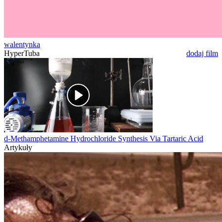
walentynka
HyperTuba
dodaj film
d-Methamphetamine Hydrochloride Synthesis Via Tartaric Acid
Artykuły