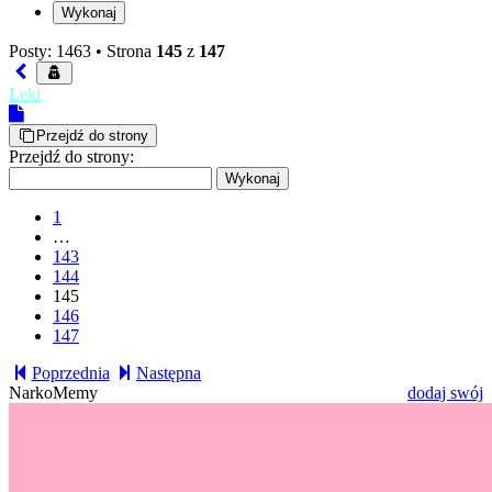
Posty: 1463 •
Strona
145
z
147
Leki
Przejdź do strony
Przejdź do strony:
1
…
143
144
145
146
147
Poprzednia
Następna
NarkoMemy
dodaj swój