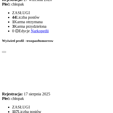
Płeć:
chłopak
ZASŁUGI
44
Liczba postów
1
Karma otrzymana
3
Karma przydzielona
0
Edycje
Narkopedii
Wyświetl profil - troopaoftomorrow
Rejestracja:
17 sierpnia 2025
Płeć:
chłopak
ZASŁUGI
117
Liczba postów