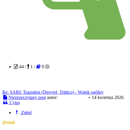
patrzacinaczej
44 /
1 /
0
Re: SARI: Trazodon (Desyrel, Trittico) - Wątek ogólny
Nieprzeczytany post
autor:
patrzacinaczej
»
14 kwietnia 2026
Cytuj
Zgłoś
@stuk