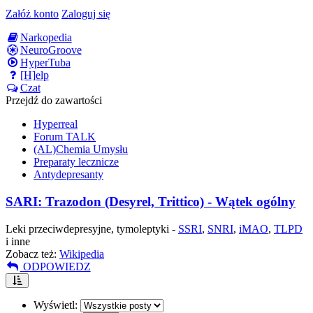
Załóż konto
Zaloguj się
Narkopedia
NeuroGroove
HyperTuba
[H]elp
Czat
Przejdź do zawartości
Hyperreal
Forum TALK
(AL)Chemia Umysłu
Preparaty lecznicze
Antydepresanty
SARI: Trazodon (Desyrel, Trittico) - Wątek ogólny
Leki przeciwdepresyjne, tymoleptyki -
SSRI
,
SNRI
,
iMAO
,
TLPD
i inne
Zobacz też:
Wikipedia
ODPOWIEDZ
Wyświetl: