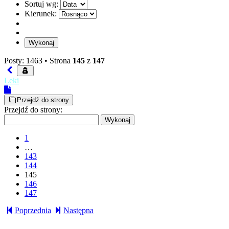
Sortuj wg:
Kierunek:
Posty: 1463 •
Strona
145
z
147
Leki
Przejdź do strony
Przejdź do strony:
1
…
143
144
145
146
147
Poprzednia
Następna
troopaoftomorrow