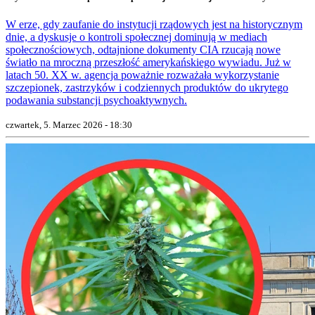
W erze, gdy zaufanie do instytucji rządowych jest na historycznym
dnie, a dyskusje o kontroli społecznej dominują w mediach
społecznościowych, odtajnione dokumenty CIA rzucają nowe
światło na mroczną przeszłość amerykańskiego wywiadu. Już w
latach 50. XX w. agencja poważnie rozważała wykorzystanie
szczepionek, zastrzyków i codziennych produktów do ukrytego
podawania substancji psychoaktywnych.
czwartek, 5. Marzec 2026 - 18:30