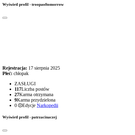
Wyświetl profil - troopaoftomorrow
Rejestracja:
17 sierpnia 2025
Płeć:
chłopak
ZASŁUGI
117
Liczba postów
27
Karma otrzymana
9
Karma przydzielona
0
Edycje
Narkopedii
Wyświetl profil - patrzacinaczej