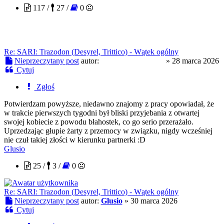
117 /
27 /
0
Re: SARI: Trazodon (Desyrel, Trittico) - Wątek ogólny
Nieprzeczytany post
autor:
troopaoftomorrow
»
28 marca 2026
Cytuj
Zgłoś
Potwierdzam powyższe, niedawno znajomy z pracy opowiadał, że
w trakcie pierwszych tygodni był bliski przyjebania z otwartej
swojej kobiecie z powodu błahostek, co go serio przerażało.
Uprzedzając głupie żarty z przemocy w związku, nigdy wcześniej
nie czuł takiej złości w kierunku partnerki :D
Glusio
25 /
3 /
0
Re: SARI: Trazodon (Desyrel, Trittico) - Wątek ogólny
Nieprzeczytany post
autor:
Glusio
»
30 marca 2026
Cytuj