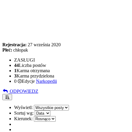
Rejestracja:
27 września 2020
Płeć:
chłopak
ZASŁUGI
44
Liczba postów
1
Karma otrzymana
3
Karma przydzielona
0
Edycje
Narkopedii
ODPOWIEDZ
Wyświetl:
Sortuj wg:
Kierunek: