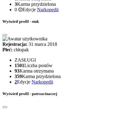
3
Karma przydzielona
0
Edycje
Narkopedii
Wyświetl profil - stuk
Rejestracja:
31 marca 2018
Płeć:
chłopak
ZASŁUGI
1501
Liczba postów
93
Karma otrzymana
359
Karma przydzielona
2
Edycje
Narkopedii
Wyświetl profil - patrzacinaczej