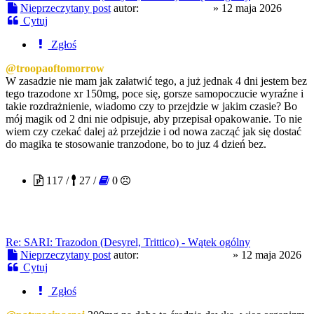
Nieprzeczytany post
autor:
patrzacinaczej
»
12 maja 2026
Cytuj
Zgłoś
@troopaoftomorrow
W zasadzie nie mam jak załatwić tego, a już jednak 4 dni jestem bez
tego trazodone xr 150mg, poce się, gorsze samopoczucie wyraźne i
takie rozdrażnienie, wiadomo czy to przejdzie w jakim czasie? Bo
mój magik od 2 dni nie odpisuje, aby przepisał opakowanie. To nie
wiem czy czekać dalej aż przejdzie i od nowa zacząć jak się dostać
do magika te stosowanie tranzodone, bo to juz 4 dzień bez.
troopaoftomorrow
117 /
27 /
0
Re: SARI: Trazodon (Desyrel, Trittico) - Wątek ogólny
Nieprzeczytany post
autor:
troopaoftomorrow
»
12 maja 2026
Cytuj
Zgłoś