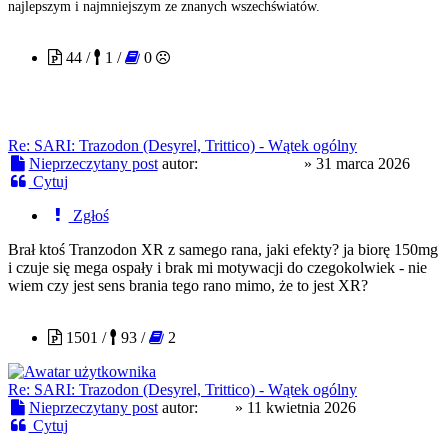
najlepszym i najmniejszym ze znanych wszechświatów.
patrzacinaczej
44 /
1 /
0
Re: SARI: Trazodon (Desyrel, Trittico) - Wątek ogólny
Nieprzeczytany post
autor:
patrzacinaczej
»
31 marca 2026
Cytuj
Zgłoś
Brał ktoś Tranzodon XR z samego rana, jaki efekty? ja biorę 150mg
i czuje się mega ospały i brak mi motywacji do czegokolwiek - nie
wiem czy jest sens brania tego rano mimo, że to jest XR?
stuk
1501 /
93 /
2
Re: SARI: Trazodon (Desyrel, Trittico) - Wątek ogólny
Nieprzeczytany post
autor:
stuk
»
11 kwietnia 2026
Cytuj