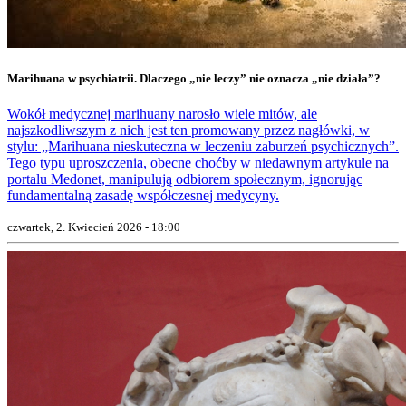
Marihuana w psychiatrii. Dlaczego „nie leczy” nie oznacza „nie działa”?
Wokół medycznej marihuany narosło wiele mitów, ale
najszkodliwszym z nich jest ten promowany przez nagłówki, w
stylu: „Marihuana nieskuteczna w leczeniu zaburzeń psychicznych”.
Tego typu uproszczenia, obecne choćby w niedawnym artykule na
portalu Medonet, manipulują odbiorem społecznym, ignorując
fundamentalną zasadę współczesnej medycyny.
czwartek, 2. Kwiecień 2026 - 18:00