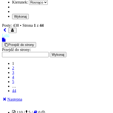
Kierunek:
Posty: 438 •
Strona
1
z
44
Leki
Przejdź do strony
Przejdź do strony:
1
2
3
4
5
…
44
Następna
Ostry215
110 /
5 /
0