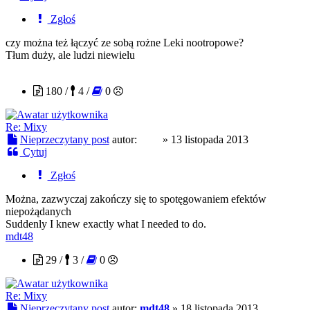
Zgłoś
czy można też łączyć ze sobą rożne Leki nootropowe?
Tłum duży, ale ludzi niewielu
J-23
180 /
4 /
0
Re: Mixy
Nieprzeczytany post
autor:
J-23
»
13 listopada 2013
Cytuj
Zgłoś
Można, zazwyczaj zakończy się to spotęgowaniem efektów
niepożądanych
Suddenly I knew exactly what I needed to do.
mdt48
29 /
3 /
0
Re: Mixy
Nieprzeczytany post
autor:
mdt48
»
18 listopada 2013