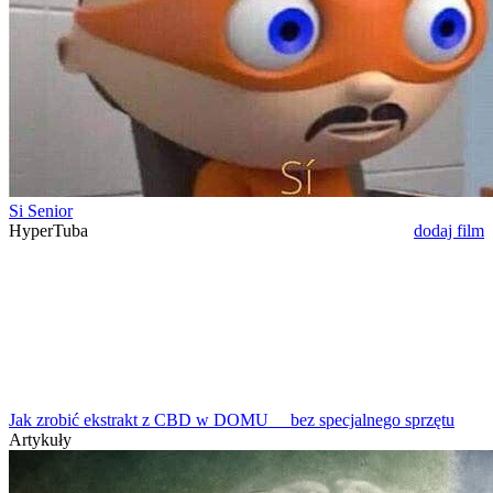
Si Senior
HyperTuba
dodaj film
Jak zrobić ekstrakt z CBD w DOMU_ _bez specjalnego sprzętu
Artykuły