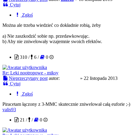
Cytuj
Zgłoś
Można ale trzeba wiedzieć co dokładnie robią, żeby
a) Nie zaszkodzić sobie np. przedawkowując.
b) Aby nie zniwelowały wzajemnie swoich efektów.
lufarulez
310 /
6 /
0
Re: Leki nootropowe - miksy
Nieprzeczytany post
autor:
lufarulez
»
22 listopada 2013
Cytuj
Zgłoś
Piracetam łączony z 3-MMC skutecznie zniwelował całą euforie ;-)
valis93
21 /
/
0