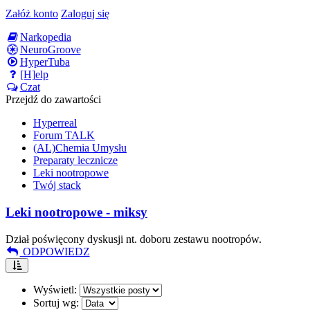
Załóż konto
Zaloguj się
Narkopedia
NeuroGroove
HyperTuba
[H]elp
Czat
Przejdź do zawartości
Hyperreal
Forum TALK
(AL)Chemia Umysłu
Preparaty lecznicze
Leki nootropowe
Twój stack
Leki nootropowe - miksy
Dział poświęcony dyskusji nt. doboru zestawu nootropów.
ODPOWIEDZ
Wyświetl:
Sortuj wg: