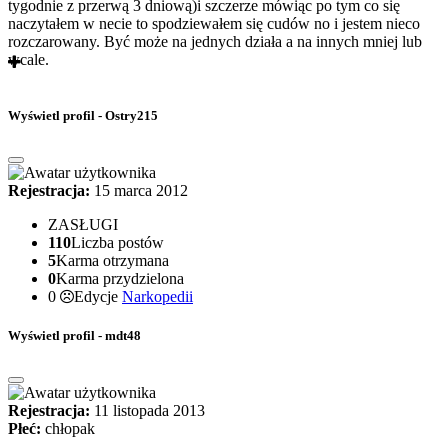
tygodnie z przerwą 3 dniową)i szczerze mówiąc po tym co się
naczytałem w necie to spodziewałem się cudów no i jestem nieco
rozczarowany. Być może na jednych działa a na innych mniej lub
wcale.
Wyświetl profil - Ostry215
Rejestracja:
15 marca 2012
ZASŁUGI
110
Liczba postów
5
Karma otrzymana
0
Karma przydzielona
0
Edycje
Narkopedii
Wyświetl profil - mdt48
Rejestracja:
11 listopada 2013
Płeć:
chłopak