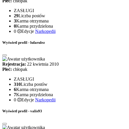
Płeć:
chłopak
ZASŁUGI
29
Liczba postów
3
Karma otrzymana
0
Karma przydzielona
0
Edycje
Narkopedii
Wyświetl profil - lufarulez
Rejestracja:
22 kwietnia 2010
Płeć:
chłopak
ZASŁUGI
310
Liczba postów
6
Karma otrzymana
7
Karma przydzielona
0
Edycje
Narkopedii
Wyświetl profil - valis93