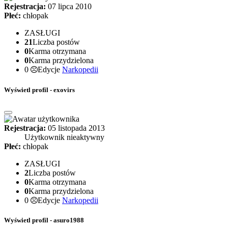
Rejestracja:
07 lipca 2010
Płeć:
chłopak
ZASŁUGI
21
Liczba postów
0
Karma otrzymana
0
Karma przydzielona
0
Edycje
Narkopedii
Wyświetl profil - exovirs
Rejestracja:
05 listopada 2013
Użytkownik nieaktywny
Płeć:
chłopak
ZASŁUGI
2
Liczba postów
0
Karma otrzymana
0
Karma przydzielona
0
Edycje
Narkopedii
Wyświetl profil - asuro1988