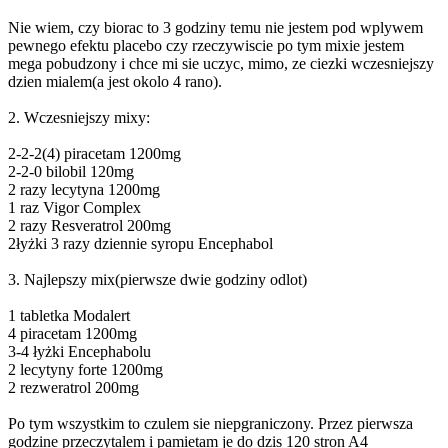
Nie wiem, czy biorac to 3 godziny temu nie jestem pod wplywem
pewnego efektu placebo czy rzeczywiscie po tym mixie jestem
mega pobudzony i chce mi sie uczyc, mimo, ze ciezki wczesniejszy
dzien mialem(a jest okolo 4 rano).
2. Wczesniejszy mixy:
2-2-2(4) piracetam 1200mg
2-2-0 bilobil 120mg
2 razy lecytyna 1200mg
1 raz Vigor Complex
2 razy Resveratrol 200mg
2łyżki 3 razy dziennie syropu Encephabol
3. Najlepszy mix(pierwsze dwie godziny odlot)
1 tabletka Modalert
4 piracetam 1200mg
3-4 łyżki Encephabolu
2 lecytyny forte 1200mg
2 rezweratrol 200mg
Po tym wszystkim to czulem sie niepgraniczony. Przez pierwsza
godzine przeczytalem i pamietam je do dzis 120 stron A4