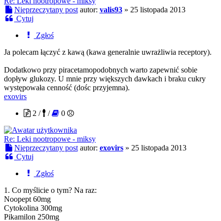
Re: Leki nootropowe - miksy
Nieprzeczytany post
autor:
valis93
»
25 listopada 2013
Cytuj
Zgłoś
Ja polecam łączyć z kawą (kawa generalnie uwrażliwia receptory).
Dodatkowo przy piracetamopodobnych warto zapewnić sobie
dopływ glukozy. U mnie przy większych dawkach i braku cukry
występowała cenność (dośc przyjemna).
exovirs
2 /
/
0
Re: Leki nootropowe - miksy
Nieprzeczytany post
autor:
exovirs
»
25 listopada 2013
Cytuj
Zgłoś
1. Co myślicie o tym? Na raz:
Noopept 60mg
Cytokolina 300mg
Pikamilon 250mg