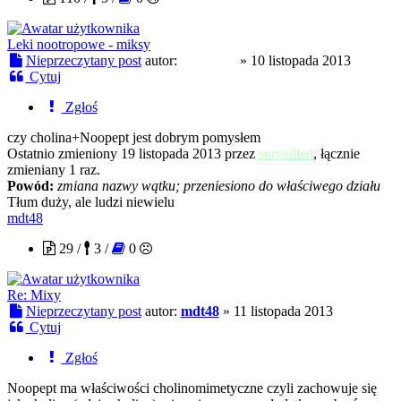
Leki nootropowe - miksy
Nieprzeczytany post
autor:
Ostry215
»
10 listopada 2013
Cytuj
Zgłoś
czy cholina+Noopept jest dobrym pomysłem
Ostatnio zmieniony 19 listopada 2013 przez
surveilled
, łącznie
zmieniany 1 raz.
Powód:
zmiana nazwy wątku; przeniesiono do właściwego działu
Tłum duży, ale ludzi niewielu
mdt48
29 /
3 /
0
Re: Mixy
Nieprzeczytany post
autor:
mdt48
»
11 listopada 2013
Cytuj
Zgłoś
Noopept ma właściwości cholinomimetyczne czyli zachowuje się