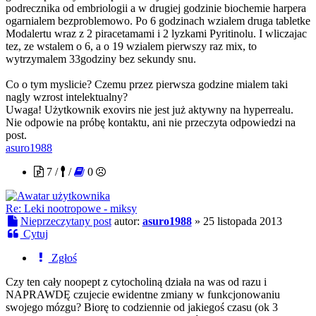
podrecznika od embriologii a w drugiej godzinie biochemie harpera
ogarnialem bezproblemowo. Po 6 godzinach wzialem druga tabletke
Modalertu wraz z 2 piracetamami i 2 lyzkami Pyritinolu. I wliczajac
tez, ze wstalem o 6, a o 19 wzialem pierwszy raz mix, to
wytrzymalem 33godziny bez sekundy snu.
Co o tym myslicie? Czemu przez pierwsza godzine mialem taki
nagly wzrost intelektualny?
Uwaga! Użytkownik exovirs nie jest już aktywny na hyperrealu.
Nie odpowie na próbę kontaktu, ani nie przeczyta odpowiedzi na
post.
asuro1988
7 /
/
0
Re: Leki nootropowe - miksy
Nieprzeczytany post
autor:
asuro1988
»
25 listopada 2013
Cytuj
Zgłoś
Czy ten cały noopept z cytocholiną działa na was od razu i
NAPRAWDĘ czujecie ewidentne zmiany w funkcjonowaniu
swojego mózgu? Biorę to codziennie od jakiegoś czasu (ok 3