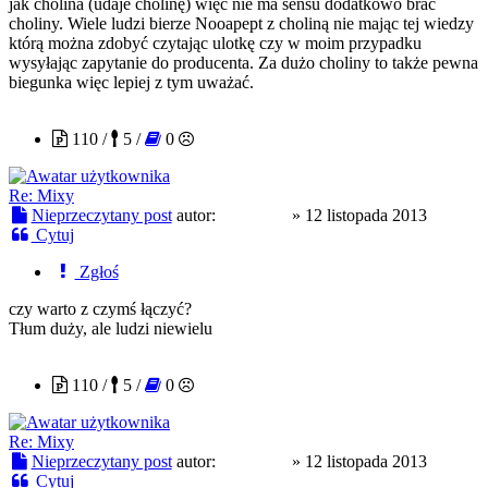
jak cholina (udaje cholinę) więc nie ma sensu dodatkowo brać
choliny. Wiele ludzi bierze Nooapept z choliną nie mając tej wiedzy
którą można zdobyć czytając ulotkę czy w moim przypadku
wysyłając zapytanie do producenta. Za dużo choliny to także pewna
biegunka więc lepiej z tym uważać.
Ostry215
110 /
5 /
0
Re: Mixy
Nieprzeczytany post
autor:
Ostry215
»
12 listopada 2013
Cytuj
Zgłoś
czy warto z czymś łączyć?
Tłum duży, ale ludzi niewielu
Ostry215
110 /
5 /
0
Re: Mixy
Nieprzeczytany post
autor:
Ostry215
»
12 listopada 2013
Cytuj