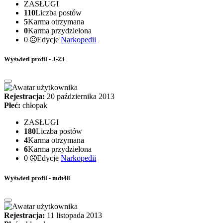
ZASŁUGI
110
Liczba postów
5
Karma otrzymana
0
Karma przydzielona
0
Edycje
Narkopedii
Wyświetl profil - J-23
Rejestracja:
20 października 2013
Płeć:
chłopak
ZASŁUGI
180
Liczba postów
4
Karma otrzymana
6
Karma przydzielona
0
Edycje
Narkopedii
Wyświetl profil - mdt48
Rejestracja:
11 listopada 2013