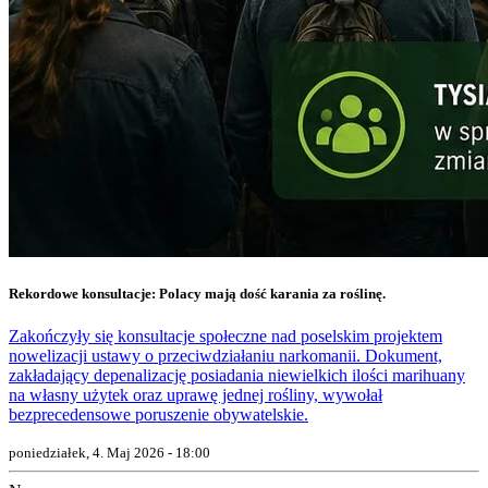
Rekordowe konsultacje: Polacy mają dość karania za roślinę.
Zakończyły się konsultacje społeczne nad poselskim projektem
nowelizacji ustawy o przeciwdziałaniu narkomanii. Dokument,
zakładający depenalizację posiadania niewielkich ilości marihuany
na własny użytek oraz uprawę jednej rośliny, wywołał
bezprecedensowe poruszenie obywatelskie.
poniedziałek, 4. Maj 2026 - 18:00