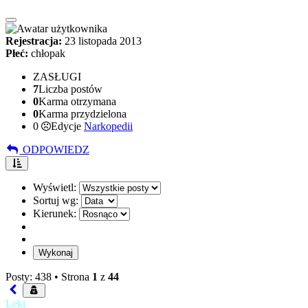
Rejestracja:
23 listopada 2013
Płeć:
chłopak
ZASŁUGI
7
Liczba postów
0
Karma otrzymana
0
Karma przydzielona
0
Edycje
Narkopedii
ODPOWIEDZ
Wyświetl:
Sortuj wg:
Kierunek:
Posty: 438 •
Strona
1
z
44
Leki