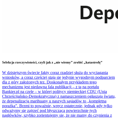
Selekcja rzeczywistości, czyli jak z „nie wiemy” zrobić „katastrofę”
W dzisiejszym świecie fakty coraz rzadziej służą do wyciągania
wniosków, a coraz częściej stają się jedynie wygodnym podparciem
dla z góry założonych tez. Doskonałym przykładem tego
mechanizmu jest niedawna fala publikacji – z tą na portalu
Bankier.pl na czele – w której politycy niemieckiej CDU (Unia
Chrześcijańsko-Demokratyczna) z namaszczeniem ogłaszają światu,
że depenalizacja marihuany u naszych sąsiadów to „kompletna
porażka”. Brzmi to poważnie, wręcz ostatecznie, jednak gdy tylko
odważymy się zajrzeć pod błyszczącą powierzchnię tych
nagłówków, szybko zorientujemy się, że nie mamy do czynienia z