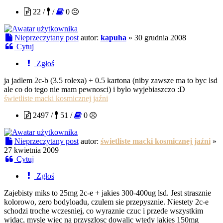
22 /
/
0
Nieprzeczytany post
autor:
kapuha
»
30 grudnia 2008
Cytuj
Zgłoś
ja jadlem 2c-b (3.5 rolexa) + 0.5 kartona (niby zawsze ma to byc lsd
ale co do tego nie mam pewnosci) i bylo wyjebiaszczo :D
świetliste macki kosmicznej jaźni
2497 /
51 /
0
Nieprzeczytany post
autor:
świetliste macki kosmicznej jaźni
»
27 kwietnia 2009
Cytuj
Zgłoś
Zajebisty miks to 25mg 2c-e + jakies 300-400ug lsd. Jest strasznie
kolorowo, zero bodyloadu, czulem sie przepysznie. Niestety 2c-e
schodzi troche wczesniej, co wyraznie czuc i przede wszystkim
widac, mysle wiec na przyszlosc dowalic wtedy jakies 150mg