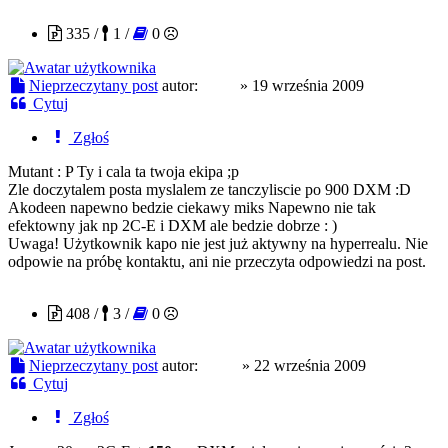
335 /
1 /
0
Nieprzeczytany post
autor:
kapo
»
19 września 2009
Cytuj
Zgłoś
Mutant : P Ty i cala ta twoja ekipa ;p
Zle doczytalem posta myslalem ze tanczyliscie po 900 DXM :D
Akodeen napewno bedzie ciekawy miks Napewno nie tak
efektowny jak np 2C-E i DXM ale bedzie dobrze : )
Uwaga! Użytkownik kapo nie jest już aktywny na hyperrealu. Nie
odpowie na próbę kontaktu, ani nie przeczyta odpowiedzi na post.
Ester
408 /
3 /
0
Nieprzeczytany post
autor:
Ester
»
22 września 2009
Cytuj
Zgłoś