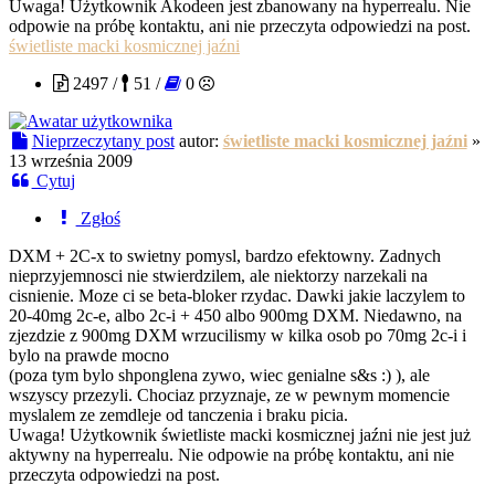
Uwaga! Użytkownik Akodeen jest zbanowany na hyperrealu. Nie
odpowie na próbę kontaktu, ani nie przeczyta odpowiedzi na post.
świetliste macki kosmicznej jaźni
2497 /
51 /
0
Nieprzeczytany post
autor:
świetliste macki kosmicznej jaźni
»
13 września 2009
Cytuj
Zgłoś
DXM + 2C-x to swietny pomysl, bardzo efektowny. Zadnych
nieprzyjemnosci nie stwierdzilem, ale niektorzy narzekali na
cisnienie. Moze ci se beta-bloker rzydac. Dawki jakie laczylem to
20-40mg 2c-e, albo 2c-i + 450 albo 900mg DXM. Niedawno, na
zjezdzie z 900mg DXM wrzucilismy w kilka osob po 70mg 2c-i i
bylo na prawde mocno
(poza tym bylo shponglena zywo, wiec genialne s&s :) ), ale
wszyscy przezyli. Chociaz przyznaje, ze w pewnym momencie
myslalem ze zemdleje od tanczenia i braku picia.
Uwaga! Użytkownik świetliste macki kosmicznej jaźni nie jest już
aktywny na hyperrealu. Nie odpowie na próbę kontaktu, ani nie
przeczyta odpowiedzi na post.
kapo