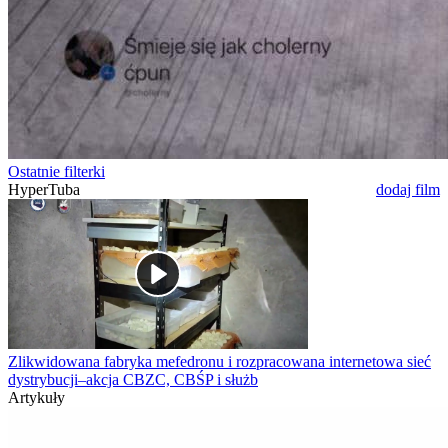
Ostatnie filterki
HyperTuba
dodaj film
Zlikwidowana fabryka mefedronu i rozpracowana internetowa sieć
dystrybucji–akcja CBZC, CBŚP i służb
Artykuły