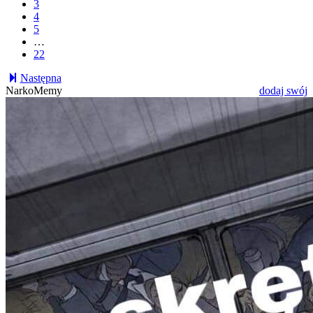
3
4
5
…
22
Następna
NarkoMemy
dodaj swój