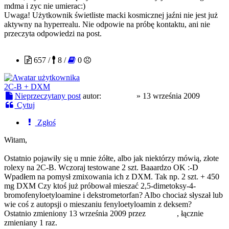
mdma i zyc nie umierac:)
Uwaga! Użytkownik świetliste macki kosmicznej jaźni nie jest już
aktywny na hyperrealu. Nie odpowie na próbę kontaktu, ani nie
przeczyta odpowiedzi na post.
Akodeen
657 /
8 /
0
2C-B + DXM
Nieprzeczytany post
autor:
Akodeen
»
13 września 2009
Cytuj
Zgłoś
Witam,
Ostatnio pojawiły się u mnie żółte, albo jak niektórzy mówią, złote
rolexy na 2C-B. Wczoraj testowane 2 szt. Baaardzo OK :-D
Wpadłem na pomysł zmixowania ich z DXM. Tak np. 2 szt. + 450
mg DXM Czy ktoś już próbował mieszać 2,5-dimetoksy-4-
bromofenyloetyloamine i dekstrometorfan? Albo chociaż słyszał lub
wie coś z autopsji o mieszaniu fenyloetyloamin z deksem?
Ostatnio zmieniony 13 września 2009 przez
Akodeen
, łącznie
zmieniany 1 raz.