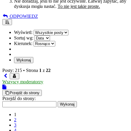
Nie doradzaj, jeśli to nie jest oczywiste. Łatwiej zapytać, aby
dyskusja mogła nastać.
To nie jest takie proste.
ODPOWIEDZ
Wyświetl:
Sortuj wg:
Kierunek:
Posty: 215 •
Strona
1
z
22
Wszyscy moderatorzy
Przejdź do strony
Przejdź do strony:
1
2
3
4