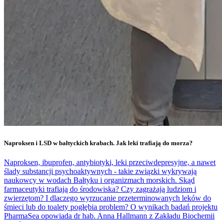
Naproksen i LSD w bałtyckich krabach. Jak leki trafiają do morza?
Naproksen, ibuprofen, antybiotyki, leki przeciwdepresyjne, a nawet
ślady substancji psychoaktywnych - takie związki wykrywają
naukowcy w wodach Bałtyku i organizmach morskich. Skąd
farmaceutyki trafiają do środowiska? Czy zagrażają ludziom i
zwierzętom? I dlaczego wyrzucanie przeterminowanych leków do
śmieci lub do toalety pogłębia problem? O wynikach badań projektu
PharmaSea opowiada dr hab. Anna Hallmann z Zakładu Biochemii