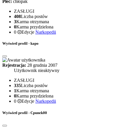
Płeć:
chłopak
ZASŁUGI
408
Liczba postów
3
Karma otrzymana
0
Karma przydzielona
0
Edycje
Narkopedii
Wyświetl profil - kapo
Rejestracja:
28 grudnia 2007
Użytkownik nieaktywny
ZASŁUGI
335
Liczba postów
1
Karma otrzymana
0
Karma przydzielona
0
Edycje
Narkopedii
Wyświetl profil - Cpunek00