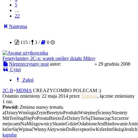
5
…
22
Następna
*chemisphere*
115 /
3 /
0
Fenetylaminy 2C-x: wątek ogólny działu Miksy
Nieprzeczytany post
autor:
*chemisphere*
»
29 grudnia 2008
Cytuj
Zgłoś
2C-B
+
MDMA
CREAZYCOMBO POLECAM :)
Ostatnio zmieniony 22 maja 2014 przez
Thirteen
, łącznie zmieniany
1 raz.
Powód:
Zmiana nazwy tematu.
aDziuryWmózguZryteBeretytoProduktWstrętnejŚciemyNiestety
MitTenStądSięPoProstuBierzeŻeDziuryTeSąTłumaczącSzczerze
mejscamiNaMózgownicySkanieGdzieOsłabioneJestBindowanieAmi
któreSięWpinaćWinnyAktywnieDoReceptorówKtóreImSłużąiJestI
kapuha