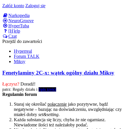
Załóż konto
Zaloguj się
Narkopedia
NeuroGroove
HyperTuba
[H]elp
Czat
Przejdź do zawartości
Hyperreal
Forum TALK
Miksy
Fenetylaminy 2C-x: wątek ogólny działu Miksy
Łączysz?
Doradź!
patrz: Reguły działu i
Spis treści
Regulamin forum
Staraj się określać
połączenie
jako pozytywne, bądź
negatywne – bazując na doświadczeniu, uwzględniając czy
miałeś dobry
set&setting
.
Każda substancja się liczy, chyba że nie ogarniasz.
Niewiadome ilości też należałoby podać.