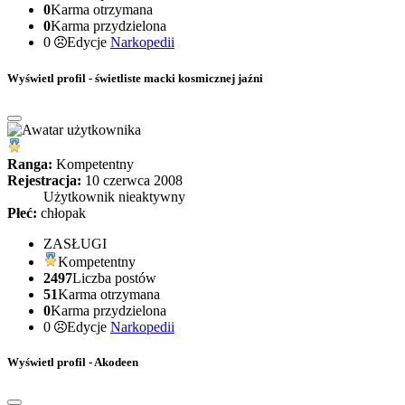
0
Karma otrzymana
0
Karma przydzielona
0
Edycje
Narkopedii
Wyświetl profil - świetliste macki kosmicznej jaźni
Ranga:
Kompetentny
Rejestracja:
10 czerwca 2008
Użytkownik nieaktywny
Płeć:
chłopak
ZASŁUGI
Kompetentny
2497
Liczba postów
51
Karma otrzymana
0
Karma przydzielona
0
Edycje
Narkopedii
Wyświetl profil - Akodeen