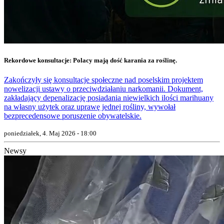
Rekordowe konsultacje: Polacy mają dość karania za roślinę.
Zakończyły się konsultacje społeczne nad poselskim projektem
nowelizacji ustawy o przeciwdziałaniu narkomanii. Dokument,
zakładający depenalizację posiadania niewielkich ilości marihuany
na własny użytek oraz uprawę jednej rośliny, wywołał
bezprecedensowe poruszenie obywatelskie.
poniedziałek, 4. Maj 2026 - 18:00
Newsy