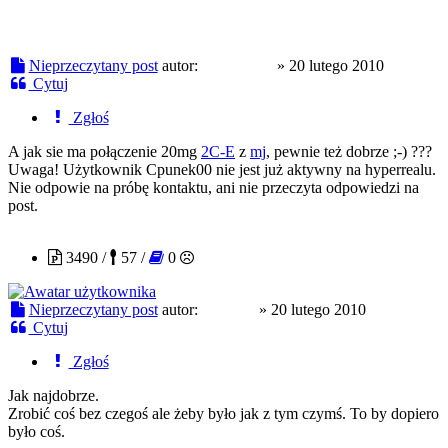
Nieprzeczytany post
autor:
Cpunek00
»
20 lutego 2010
Cytuj
Zgłoś
A jak sie ma połączenie 20mg
2C-E
z
mj
, pewnie też dobrze ;-) ???
Uwaga! Użytkownik Cpunek00 nie jest już aktywny na hyperrealu.
Nie odpowie na próbę kontaktu, ani nie przeczyta odpowiedzi na
post.
Kurwik
3490 /
57 /
0
Nieprzeczytany post
autor:
Kurwik
»
20 lutego 2010
Cytuj
Zgłoś
Jak najdobrze.
Zrobić coś bez czegoś ale żeby było jak z tym czymś. To by dopiero
było coś.