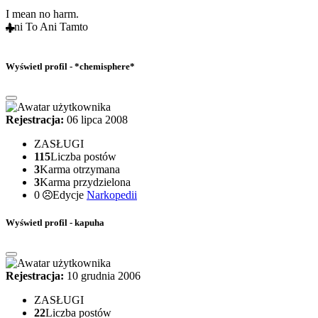
I mean no harm.
Ani To Ani Tamto
Wyświetl profil - *chemisphere*
Rejestracja:
06 lipca 2008
ZASŁUGI
115
Liczba postów
3
Karma otrzymana
3
Karma przydzielona
0
Edycje
Narkopedii
Wyświetl profil - kapuha
Rejestracja:
10 grudnia 2006
ZASŁUGI
22
Liczba postów