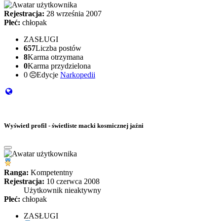
Rejestracja:
28 września 2007
Płeć:
chłopak
ZASŁUGI
657
Liczba postów
8
Karma otrzymana
0
Karma przydzielona
0
Edycje
Narkopedii
Wyświetl profil - świetliste macki kosmicznej jaźni
Ranga:
Kompetentny
Rejestracja:
10 czerwca 2008
Użytkownik nieaktywny
Płeć:
chłopak
ZASŁUGI