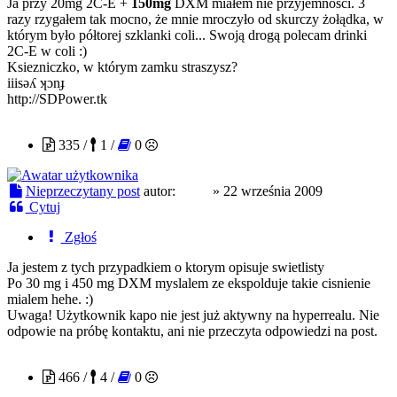
Ja przy 20mg 2C-E +
150mg
DXM miałem nie przyjemności. 3
razy rzygałem tak mocno, że mnie mroczyło od skurczy żołądka, w
którym było półtorej szklanki coli... Swoją drogą polecam drinki
2C-E w coli :)
Ksiezniczko, w którym zamku straszysz?
iiisǝʎ ʞɔnɟ
http://SDPower.tk
kapo
335 /
1 /
0
Nieprzeczytany post
autor:
kapo
»
22 września 2009
Cytuj
Zgłoś
Ja jestem z tych przypadkiem o ktorym opisuje swietlisty
Po 30 mg i 450 mg DXM myslalem ze ekspolduje takie cisnienie
mialem hehe. :)
Uwaga! Użytkownik kapo nie jest już aktywny na hyperrealu. Nie
odpowie na próbę kontaktu, ani nie przeczyta odpowiedzi na post.
Cpunek00
466 /
4 /
0