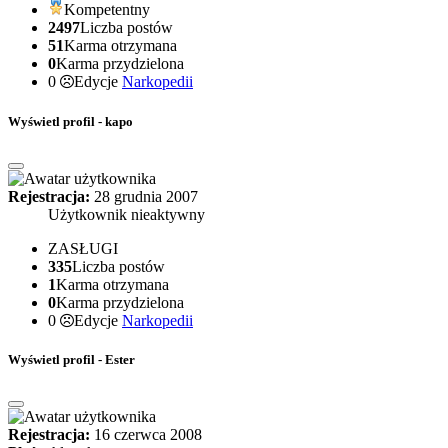
Kompetentny
2497
Liczba postów
51
Karma otrzymana
0
Karma przydzielona
0
Edycje
Narkopedii
Wyświetl profil - kapo
Rejestracja:
28 grudnia 2007
Użytkownik nieaktywny
ZASŁUGI
335
Liczba postów
1
Karma otrzymana
0
Karma przydzielona
0
Edycje
Narkopedii
Wyświetl profil - Ester
Rejestracja:
16 czerwca 2008