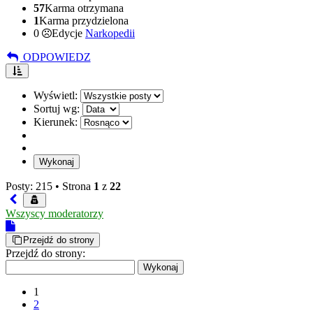
57
Karma otrzymana
1
Karma przydzielona
0
Edycje
Narkopedii
ODPOWIEDZ
Wyświetl:
Sortuj wg:
Kierunek:
Posty: 215 •
Strona
1
z
22
Wszyscy moderatorzy
Przejdź do strony
Przejdź do strony:
1
2