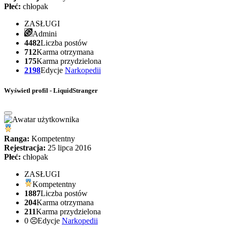
Płeć:
chłopak
ZASŁUGI
Admini
4482
Liczba postów
712
Karma otrzymana
175
Karma przydzielona
2198
Edycje
Narkopedii
Wyświetl profil - LiquidStranger
Ranga:
Kompetentny
Rejestracja:
25 lipca 2016
Płeć:
chłopak
ZASŁUGI
Kompetentny
1887
Liczba postów
204
Karma otrzymana
211
Karma przydzielona
0
Edycje
Narkopedii