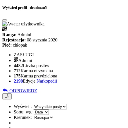
Wyświetl profil - deadmau5
Ranga:
Admini
Rejestracja:
08 stycznia 2020
Płeć:
chłopak
ZASŁUGI
Admini
4482
Liczba postów
712
Karma otrzymana
175
Karma przydzielona
2198
Edycje
Narkopedii
ODPOWIEDZ
Wyświetl:
Sortuj wg:
Kierunek: