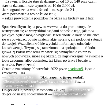
– grzywna w liczbie stawek dziennych od 10 do 540 przy czym
stawka dzienna może wynosić od 10 do 2.000 zł;
-kara ograniczenia wolności od 1 miesiąca do 2 lat;
-kara pozbawienia wolności do lat 2;
– zakaz prowadzenia pojazdów na okres nie krótszy niż 3 lata;
Spodziewałbym się na pewno wezwania do prokuratury, ale
wstrzymam się ze wszystkimi osądami odnośnie tego, jak to w
praktyce będzie mogło wyglądać. Jeżeli chodzi o kary, to nie chce
się wypowiadać, bo nie miałem takiej sprawy, ani podobnej sytuacji
do twojej. Wrzuciłem krótkie wycinki i informacje odnośnie
konsekwencji. Trzymaj się tam ziomo i na spokojnie — chłodna
głowa. :) Polski rząd teraz zabawia się wymyślanie co raz to
nowych podwyżek, może się okazać, że najzwyczajniej w świecie o
tobie zapomną, albo dostaniesz też kijem po tyłku i będzie to
nauczka. Powodzenia!
Ostatnio zmieniony 09 września 2022 przez
deadmau5
, łącznie
zmieniany 1 raz.
—
https://tiny.pl/dkvnh
(Słoń „raper” o
[hyperrealu]
).
Chcesz wspomóc
narkopedię
swoją wiedzą?
Pisz na —
martwamysz/at/tuta.io
Dołącz do Hajpowego Mastodona - kliknij
„link na końcu”
i
dołącz do naszej społeczności! —
https://hyperreal.cyou
visitorQ