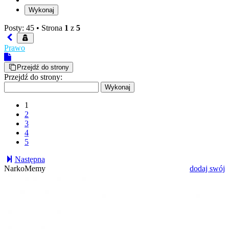
Posty: 45 •
Strona
1
z
5
Prawo
Przejdź do strony
Przejdź do strony:
1
2
3
4
5
Następna
NarkoMemy
dodaj swój