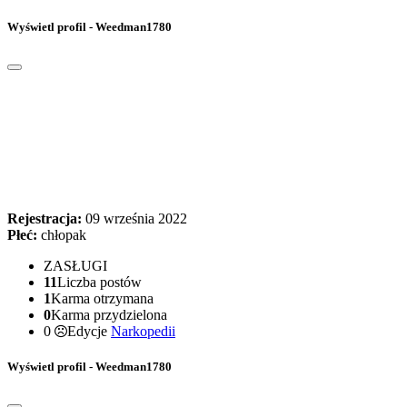
Wyświetl profil - Weedman1780
Rejestracja:
09 września 2022
Płeć:
chłopak
ZASŁUGI
11
Liczba postów
1
Karma otrzymana
0
Karma przydzielona
0
Edycje
Narkopedii
Wyświetl profil - Weedman1780