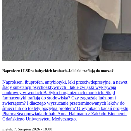
Naproksen i LSD w bałtyckich krabach. Jak leki trafiają do morza?
Naproksen, ibuprofen, antybiotyki, leki przeciwdepresyjne, a nawet
ślady substancji psychoaktywnych - takie związki wykrywają
naukowcy w wodach Bałtyku i organizmach morskich. Skąd
farmaceutyki trafiają do środowiska? Czy zagrażają ludziom i
zwierzętom? I dlaczego wyrzucanie przeterminowanych leków do
śmieci lub do toalety pogłębia problem? O wynikach badań projektu
PharmaSea opowiada dr hab. Anna Hallmann z Zakładu Biochemii
Gdańskiego Uniwersytetu Medycznego.
piątek, 7. Sierpień 2026 - 19:00