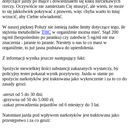
dotyczące jazdy po majce i dowiedziałem się kilku nieciekawych
rzeczy. Oczywiście nie zamierzam Cię straszyć, ale wiem, że może
to się jakkolwiek pokrywać z prawem, więc chyba warto to tutaj
wrzucić, aby Ciebie uświadomić.
W naszej pięknej Polszy nie istnieją żadne limity dotyczące tego, ile
stężenia metabolitów
THC
w organiźmie można mieć. Stąd 200
ng/ml (bezpośrednio po jaranku) czy zaledwie 5 ng/ml nie ma
znaczenia - jaranie to jaranie. Niestety u nas to co masz w
organiźmie, to już jasna podstawa do upierdolenia.
Z informacji wynika jeszcze następujący fakt:
Spożycie niewielkiej ilości substancji zakazanych wystarczy, by
policyjny tester pokazał wynik pozytywny. Jazda w stanie po
spożyciu narkotyków jest traktowana jako wykroczenie i za to co do
zasady grozi:
-areszt od 5 do 30 dni;
-grzywna od 50 do 5.000 zł;
-zakaz prowadzenia pojazdów od 6 miesięcy do 3 lat.
Natomiast jazda pod wpływem narkotyków jest traktowana jako
przestępstwo i za co grozi: