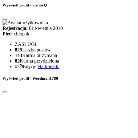
Wyświetl profil - visitorQ
Rejestracja:
01 kwietnia 2010
Płeć:
chłopak
ZASŁUGI
825
Liczba postów
143
Karma otrzymana
82
Karma przydzielona
0
Edycje
Narkopedii
Wyświetl profil - Weedman1780