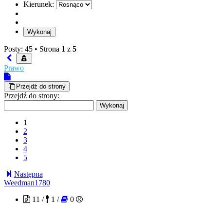
Kierunek:
Posty: 45 •
Strona
1
z
5
Prawo
Przejdź do strony
Przejdź do strony:
1
2
3
4
5
Następna
Weedman1780
11 /
1 /
0