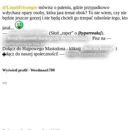
@LiquidStranger
mówisz o paleniu, gdzie przypadkowo
wdychasz opary osoby, która jara temat obok? To nie wiem, czy nie
będzie jeszcze gorzej i nie będą chcieli go trzepać odnośnie tego, kto
jarał...
—
https://tiny.pl/dkvnh
(Słoń „raper” o
[hyperrealu]
).
Chcesz wspomóc
narkopedię
swoją wiedzą?
Pisz na —
martwamysz/at/tuta.io
Dołącz do Hajpowego Mastodona - kliknij
„link na końcu”
i
dołącz do naszej społeczności! —
https://hyperreal.cyou
Wyświetl profil - Weedman1780