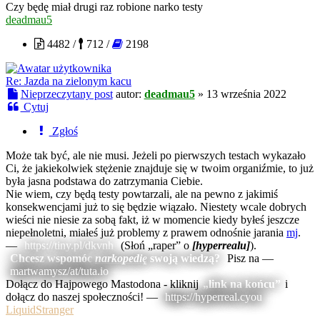
Czy będę miał drugi raz robione narko testy
deadmau5
4482 /
712 /
2198
Re: Jazda na zielonym kacu
Nieprzeczytany post
autor:
deadmau5
»
13 września 2022
Cytuj
Zgłoś
Może tak być, ale nie musi. Jeżeli po pierwszych testach wykazało
Ci, że jakiekolwiek stężenie znajduje się w twoim organiźmie, to już
była jasna podstawa do zatrzymania Ciebie.
Nie wiem, czy będą testy powtarzali, ale na pewno z jakimiś
konsekwencjami już to się będzie wiązało. Niestety wcale dobrych
wieści nie niesie za sobą fakt, iż w momencie kiedy byłeś jeszcze
niepełnoletni, miałeś już problemy z prawem odnośnie jarania
mj
.
—
https://tiny.pl/dkvnh
(Słoń „raper” o
[hyperrealu]
).
Chcesz wspomóc
narkopedię
swoją wiedzą?
Pisz na —
martwamysz/at/tuta.io
Dołącz do Hajpowego Mastodona - kliknij
„link na końcu”
i
dołącz do naszej społeczności! —
https://hyperreal.cyou
LiquidStranger