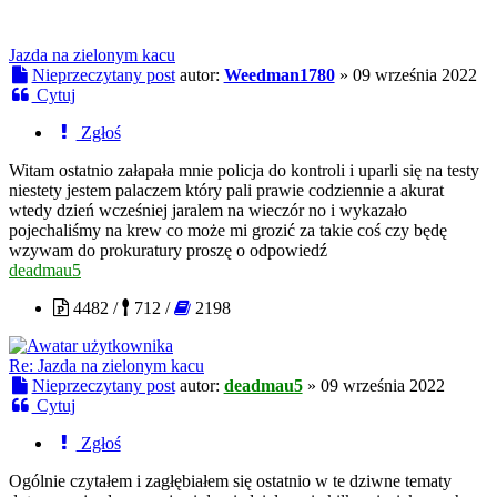
Jazda na zielonym kacu
Nieprzeczytany post
autor:
Weedman1780
»
09 września 2022
Cytuj
Zgłoś
Witam ostatnio załapała mnie policja do kontroli i uparli się na testy
niestety jestem palaczem który pali prawie codziennie a akurat
wtedy dzień wcześniej jaralem na wieczór no i wykazało
pojechaliśmy na krew co może mi grozić za takie coś czy będę
wzywam do prokuratury proszę o odpowiedź
deadmau5
4482 /
712 /
2198
Re: Jazda na zielonym kacu
Nieprzeczytany post
autor:
deadmau5
»
09 września 2022
Cytuj
Zgłoś
Ogólnie czytałem i zagłębiałem się ostatnio w te dziwne tematy