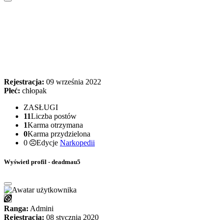
Rejestracja:
09 września 2022
Płeć:
chłopak
ZASŁUGI
11
Liczba postów
1
Karma otrzymana
0
Karma przydzielona
0
Edycje
Narkopedii
Wyświetl profil - deadmau5
Ranga:
Admini
Rejestracja:
08 stycznia 2020