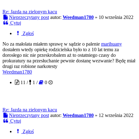
Re: Jazda na zielonym kacu
Nieprzeczytany post
autor:
Weedman1780
»
10 września 2022
Cytuj
Zgłoś
No za małolata miałem sprawę w sądzie o palenie
marihuany
dostałem wtedy opiekę rodzicielska było to z 10 lat temu za
dorosłego nic nie przeskrobalem aż to ostatniego czasy do
prokuratury na przesłuchanie pewnie dostanę wezwanie? Będę miał
drugi raz robione narkotesty
Weedman1780
11 /
1 /
0
Re: Jazda na zielonym kacu
Nieprzeczytany post
autor:
Weedman1780
»
12 września 2022
Cytuj
Zgłoś