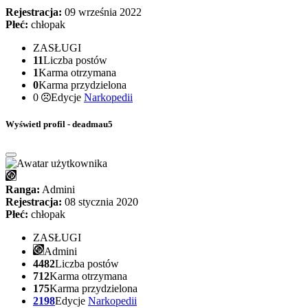
Rejestracja:
09 września 2022
Płeć:
chłopak
ZASŁUGI
11
Liczba postów
1
Karma otrzymana
0
Karma przydzielona
0
Edycje
Narkopedii
Wyświetl profil - deadmau5
Ranga:
Admini
Rejestracja:
08 stycznia 2020
Płeć:
chłopak
ZASŁUGI
Admini
4482
Liczba postów
712
Karma otrzymana
175
Karma przydzielona
2198
Edycje
Narkopedii