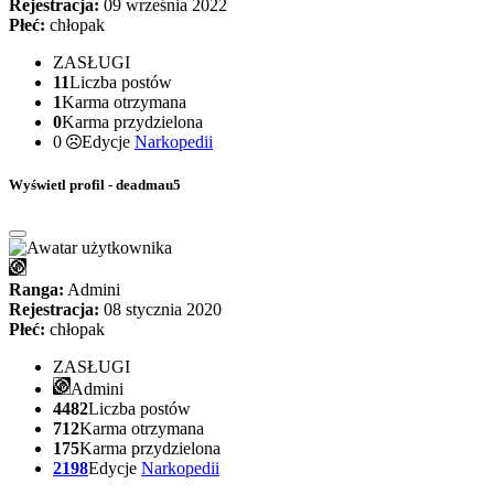
Rejestracja:
09 września 2022
Płeć:
chłopak
ZASŁUGI
11
Liczba postów
1
Karma otrzymana
0
Karma przydzielona
0
Edycje
Narkopedii
Wyświetl profil - deadmau5
Ranga:
Admini
Rejestracja:
08 stycznia 2020
Płeć:
chłopak
ZASŁUGI
Admini
4482
Liczba postów
712
Karma otrzymana
175
Karma przydzielona
2198
Edycje
Narkopedii