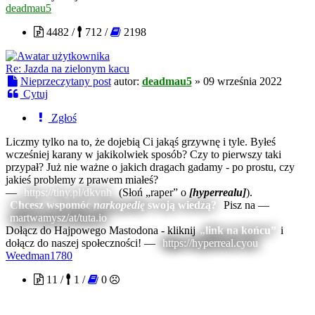
deadmau5
4482 /
712 /
2198
Re: Jazda na zielonym kacu
Nieprzeczytany post
autor:
deadmau5
»
09 września 2022
Cytuj
Zgłoś
Liczmy tylko na to, że dojebią Ci jakąś grzywnę i tyle. Byłeś
wcześniej karany w jakikolwiek sposób? Czy to pierwszy taki
przypał? Już nie ważne o jakich dragach gadamy - po prostu, czy
jakieś problemy z prawem miałeś?
—
https://tiny.pl/dkvnh
(Słoń „raper” o
[hyperrealu]
).
Chcesz wspomóc
narkopedię
swoją wiedzą?
Pisz na —
martwamysz/at/tuta.io
Dołącz do Hajpowego Mastodona - kliknij
„link na końcu”
i
dołącz do naszej społeczności! —
https://hyperreal.cyou
Weedman1780
11 /
1 /
0