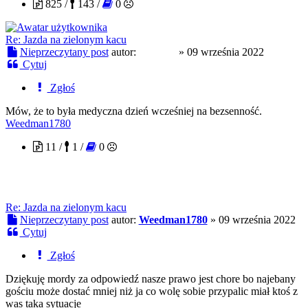
825 /
143 /
0
Re: Jazda na zielonym kacu
Nieprzeczytany post
autor:
visitorQ
»
09 września 2022
Cytuj
Zgłoś
Mów, że to była medyczna dzień wcześniej na bezsenność.
Weedman1780
11 /
1 /
0
Re: Jazda na zielonym kacu
Nieprzeczytany post
autor:
Weedman1780
»
09 września 2022
Cytuj
Zgłoś
Dziękuję mordy za odpowiedź nasze prawo jest chore bo najebany
gościu może dostać mniej niż ja co wolę sobie przypalic miał ktoś z
was taka sytuacje