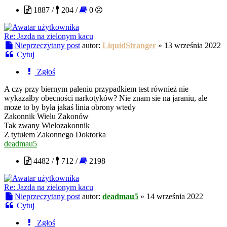
1887 /
204 /
0
Re: Jazda na zielonym kacu
Nieprzeczytany post
autor:
LiquidStranger
»
13 września 2022
Cytuj
Zgłoś
A czy przy biernym paleniu przypadkiem test również nie
wykazałby obecności narkotyków? Nie znam sie na jaraniu, ale
może to by była jakaś linia obrony wtedy
Zakonnik Wielu Zakonów
Tak zwany Wielozakonnik
Z tytułem Zakonnego Doktorka
deadmau5
4482 /
712 /
2198
Re: Jazda na zielonym kacu
Nieprzeczytany post
autor:
deadmau5
»
14 września 2022
Cytuj
Zgłoś