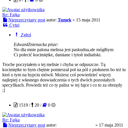
Re: Fajka
Nieprzeczytany post
autor:
Tumek
»
15 maja 2011
Cytuj
Zgłoś
EdwardZnienacka pisze:
No dla mnie palona melissa jest paskudna,ale mógłbym
Ci polecić kocimiętke, damiane i tytoń indiański.
Troche poczytałem o tej melisie i chyba se odpuszcze. Tą
kocimiętke to bym chętnie pomieszał poł na pól z piołunem bo też tu
ktoś o tym na hypciu mówił. Możesz coś powiedzieć więcej
najlepiej z własnego doswiadczenia o tych dwóch pozostałych
specyfikach. Powiedz też co ty palisz w tej fajce i co to za obrzędy
;]
EdwardZnienacka
1519 /
20 /
0
Re: Fajka
Nieprzeczytany post
autor:
EdwardZnienacka
»
17 maja 2011