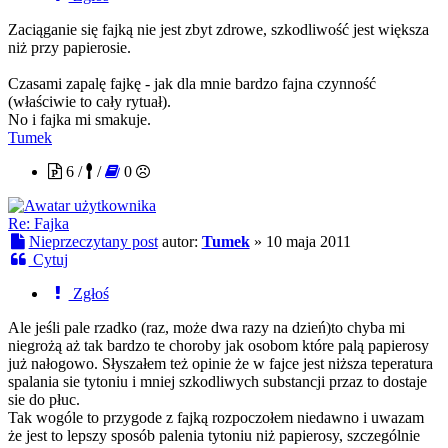
Zaciąganie się fajką nie jest zbyt zdrowe, szkodliwość jest większa
niż przy papierosie.
Czasami zapalę fajkę - jak dla mnie bardzo fajna czynność
(właściwie to cały rytuał).
No i fajka mi smakuje.
Tumek
6 /
/
0
Re: Fajka
Nieprzeczytany post
autor:
Tumek
»
10 maja 2011
Cytuj
Zgłoś
Ale jeśli pale rzadko (raz, może dwa razy na dzień)to chyba mi
niegrożą aż tak bardzo te choroby jak osobom które palą papierosy
już nałogowo. Słyszałem też opinie że w fajce jest niższa teperatura
spalania sie tytoniu i mniej szkodliwych substancji przaz to dostaje
sie do płuc.
Tak wogóle to przygode z fajką rozpoczołem niedawno i uwazam
że jest to lepszy sposób palenia tytoniu niż papierosy, szczególnie