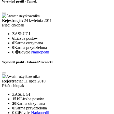
Wyświetl profil - Tumek
Rejestracja:
24 kwietnia 2011
Płeć:
chłopak
ZASŁUGI
6
Liczba postów
0
Karma otrzymana
0
Karma przydzielona
0
Edycje
Narkopedii
Wyświetl profil - EdwardZnienacka
Rejestracja:
11 lipca 2010
Płeć:
chłopak
ZASŁUGI
1519
Liczba postów
20
Karma otrzymana
0
Karma przydzielona
0
Edycje
Narkopedii