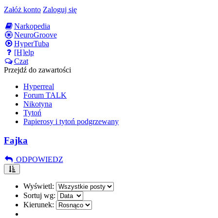
Załóż konto
Zaloguj się
Narkopedia
NeuroGroove
HyperTuba
[H]elp
Czat
Przejdź do zawartości
Hyperreal
Forum TALK
Nikotyna
Tytoń
Papierosy i tytoń podgrzewany
Fajka
ODPOWIEDZ
Wyświetl:
Sortuj wg:
Kierunek: