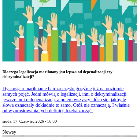
Dlaczego legalizacja marihuany jest lepsza od depenalizacji czy
dekryminalizacji?
Dyskusja o marihuanie bardzo często grzęźnie już na poziomie
samych pojęć. Jedni mówią o legalizacji, inni o dekryminalizacji,
jeszcze inni o depenalizacji, a potem wszyscy kłócą się, jakby te
słowa oznaczały dokładnie to samo. Otóż nie oznaczają. I właśnie
od wyprostowania tych definicji trzeba zacząć.
środa, 17. Czerwiec 2026 - 16:00
Newsy