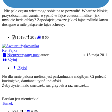
. Nie pale często więc moge sobie na to pozwolić. Wbardzo bliskiej
przyszłości mam zamiar wypalić w fajce coleusa i melise - jak
myslicie będą efekty? Zapodajcie jeszcze jakieś fajne roślinki łatwo
dostępne a mile palące sie fajce :cheesy:
EdwardZnienacka
1519 /
20 /
0
Re: Fajka
Nieprzeczytany post
autor:
EdwardZnienacka
»
15 maja 2011
Cytuj
Zgłoś
No dla mnie palona melissa jest paskudna,ale mógłbym Ci polecić
kocimiętke, damiane i tytoń indiański.
Żeby życie miało smaczek, raz grzybek a raz maczek...
Breslau jest niemieckie!
Tumek
6 /
/
0