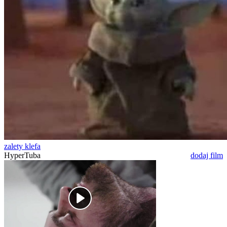
zalety klefa
HyperTuba
dodaj film