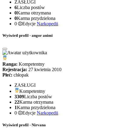
ZASŁUGI
6
Liczba postów
0
Karma otrzymana
0
Karma przydzielona
0
Edycje
Narkopedii
Wyświetl profil - angor animi
Ranga:
Kompetentny
Rejestracja:
27 kwietnia 2010
Płeć:
chłopak
ZASŁUGI
Kompetentny
3309
Liczba postów
22
Karma otrzymana
1
Karma przydzielona
0
Edycje
Narkopedii
Wyświetl profil - Nirvana