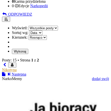
0
Karma przydzielona
0
Edycje
Narkopedii
ODPOWIEDZ
Wyświetl:
Sortuj wg:
Kierunek:
Posty: 15 •
Strona
1
z
2
Nikotyna
Następna
NarkoMemy
dodaj swój