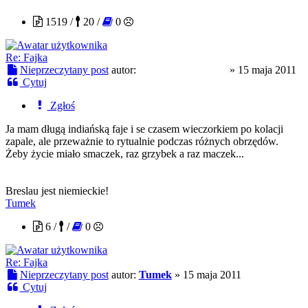
1519 /
20 /
0
Re: Fajka
Nieprzeczytany post
autor:
EdwardZnienacka
»
15 maja 2011
Cytuj
Zgłoś
Ja mam długą indiańską faje i se czasem wieczorkiem po kolacji
zapale, ale przeważnie to rytualnie podczas różnych obrzędów.
Żeby życie miało smaczek, raz grzybek a raz maczek...
Breslau jest niemieckie!
Tumek
6 /
/
0
Re: Fajka
Nieprzeczytany post
autor:
Tumek
»
15 maja 2011
Cytuj