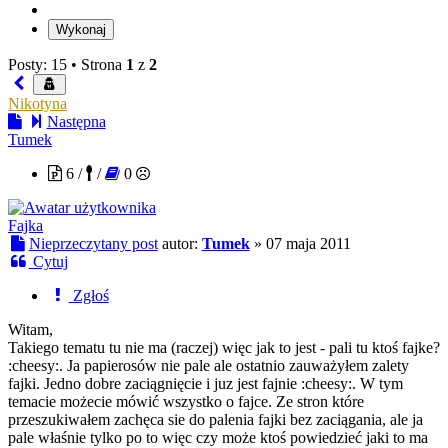
Posty: 15 •
Strona
1
z
2
Nikotyna
Następna
Tumek
6 /
/
0
Fajka
Nieprzeczytany post
autor:
Tumek
»
07 maja 2011
Cytuj
Zgłoś
Witam,
Takiego tematu tu nie ma (raczej) więc jak to jest - pali tu ktoś fajke?
:cheesy:. Ja papierosów nie pale ale ostatnio zauważyłem zalety
fajki. Jedno dobre zaciągnięcie i juz jest fajnie :cheesy:. W tym
temacie możecie mówić wszystko o fajce. Ze stron które
przeszukiwałem zachęca sie do palenia fajki bez zaciągania, ale ja
pale właśnie tylko po to więc czy może ktoś powiedzieć jaki to ma