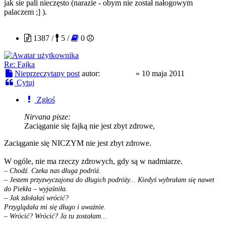
jak sie pali nieczęsto (narazie - obym nie został nałogowym
palaczem ;] ).
pindyjski
1387 /
5 /
0
Re: Fajka
Nieprzeczytany post
autor:
pindyjski
»
10 maja 2011
Cytuj
Zgłoś
Nirvana pisze:
Zaciąganie się fajką nie jest zbyt zdrowe,
Zaciąganie się NICZYM nie jest zbyt zdrowe.
W ogóle, nie ma rzeczy zdrowych, gdy są w nadmiarze.
– Chodź. Czeka nas długa podróż.
– Jestem przyzwyczajona do długich podróży... Kiedyś wybrałam się nawet
do Piekła – wyjaśniła.
– Jak zdołałaś wrócić?
Przyglądała mi się długo i uważnie.
– Wrócić? Wrócić? Ja tu zostałam...
EdwardZnienacka