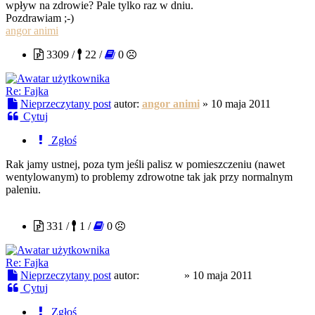
wpływ na zdrowie? Pale tylko raz w dniu.
Pozdrawiam ;-)
angor animi
3309 /
22 /
0
Re: Fajka
Nieprzeczytany post
autor:
angor animi
»
10 maja 2011
Cytuj
Zgłoś
Rak jamy ustnej, poza tym jeśli palisz w pomieszczeniu (nawet
wentylowanym) to problemy zdrowotne tak jak przy normalnym
paleniu.
Nirvana
331 /
1 /
0
Re: Fajka
Nieprzeczytany post
autor:
Nirvana
»
10 maja 2011
Cytuj
Zgłoś