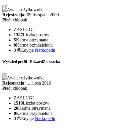
Rejestracja:
09 listopada 2009
Płeć:
chłopak
ZASŁUGI
1387
Liczba postów
5
Karma otrzymana
0
Karma przydzielona
0
Edycje
Narkopedii
Wyświetl profil - EdwardZnienacka
Rejestracja:
11 lipca 2010
Płeć:
chłopak
ZASŁUGI
1519
Liczba postów
20
Karma otrzymana
0
Karma przydzielona
0
Edycje
Narkopedii