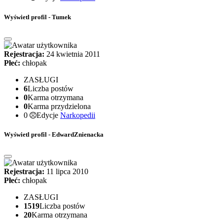
Wyświetl profil - Tumek
Rejestracja:
24 kwietnia 2011
Płeć:
chłopak
ZASŁUGI
6
Liczba postów
0
Karma otrzymana
0
Karma przydzielona
0
Edycje
Narkopedii
Wyświetl profil - EdwardZnienacka
Rejestracja:
11 lipca 2010
Płeć:
chłopak
ZASŁUGI
1519
Liczba postów
20
Karma otrzymana