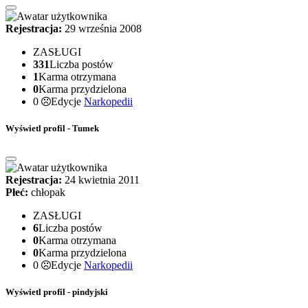
Rejestracja:
29 września 2008
ZASŁUGI
331
Liczba postów
1
Karma otrzymana
0
Karma przydzielona
0
Edycje
Narkopedii
Wyświetl profil - Tumek
Rejestracja:
24 kwietnia 2011
Płeć:
chłopak
ZASŁUGI
6
Liczba postów
0
Karma otrzymana
0
Karma przydzielona
0
Edycje
Narkopedii
Wyświetl profil - pindyjski