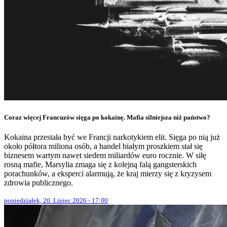
Coraz więcej Francuzów sięga po kokainę. Mafia silniejsza niż państwo?
Kokaina przestała być we Francji narkotykiem elit. Sięga po nią już
około półtora miliona osób, a handel białym proszkiem stał się
biznesem wartym nawet siedem miliardów euro rocznie. W siłę
rosną mafie, Marsylia zmaga się z kolejną falą gangsterskich
porachunków, a eksperci alarmują, że kraj mierzy się z kryzysem
zdrowia publicznego.
poniedziałek, 20. Lipiec 2026 - 17:00