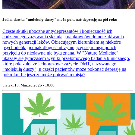
Jedna dawka "molekuły duszy" może pokonać depresję na pół roku
Częste skutki uboczne antydepresantów i konieczność ich
codziennego zażywania skłaniają naukowców do poszukiwania
nowych generacji leków. Obiecującym kierunkiem są niektóre
psychodeliki, jednak długość utrzymującej się remisji po ich
przyjęciu do niedawna nie była znana. W "Nature Medicine"
ukazały się tymczasem wyniki przełomowego badania klinicznego,
które pokazało, że jednorazowe zażycie DMT, nazywanego
"molekułą duszy", u części pacjentów może pokonać depresję na
pół roku. Ile jeszcze może potrwać remisja?
piątek, 13. Marzec 2026 - 10:00