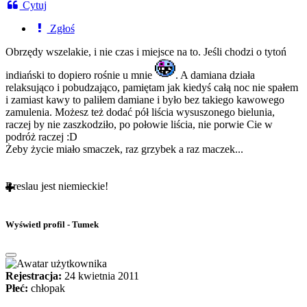
Cytuj
Zgłoś
Obrzędy wszelakie, i nie czas i miejsce na to. Jeśli chodzi o tytoń
indiański to dopiero rośnie u mnie
. A damiana działa
relaksująco i pobudzająco, pamiętam jak kiedyś całą noc nie spałem
i zamiast kawy to paliłem damiane i było bez takiego kawowego
zamulenia. Możesz też dodać pół liścia wysuszonego bielunia,
raczej by nie zaszkodziło, po połowie liścia, nie porwie Cie w
podróż raczej :D
Żeby życie miało smaczek, raz grzybek a raz maczek...
Breslau jest niemieckie!
Wyświetl profil - Tumek
Rejestracja:
24 kwietnia 2011
Płeć:
chłopak