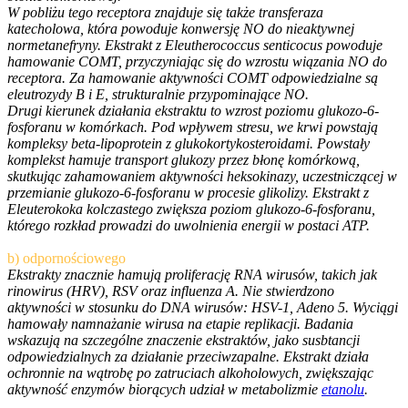
W pobliżu tego receptora znajduje się także transferaza
katecholowa, która powoduje konwersję NO do nieaktywnej
normetanefryny. Ekstrakt z Eleutherococcus senticocus powoduje
hamowanie COMT, przyczyniając się do wzrostu wiązania NO do
receptora. Za hamowanie aktywności COMT odpowiedzialne są
eleutrozydy B i E, strukturalnie przypominające NO.
Drugi kierunek działania ekstraktu to wzrost poziomu glukozo-6-
fosforanu w komórkach. Pod wpływem stresu, we krwi powstają
kompleksy beta-lipoprotein z glukokortykosteroidami. Powstały
komplekst hamuje transport glukozy przez błonę komórkową,
skutkując zahamowaniem aktywności heksokinazy, uczestniczącej w
przemianie glukozo-6-fosforanu w procesie glikolizy. Ekstrakt z
Eleuterokoka kolczastego zwiększa poziom glukozo-6-fosforanu,
którego rozkład prowadzi do uwolnienia energii w postaci ATP.
b) odpornościowego
Ekstrakty znacznie hamują proliferację RNA wirusów, takich jak
rinowirus (HRV), RSV oraz influenza A. Nie stwierdzono
aktywności w stosunku do DNA wirusów: HSV-1, Adeno 5. Wyciągi
hamowały namnażanie wirusa na etapie replikacji. Badania
wskazują na szczególne znaczenie ekstraktów, jako susbtancji
odpowiedzialnych za działanie przeciwzapalne. Ekstrakt działa
ochronnie na wątrobę po zatruciach alkoholowych, zwiększając
aktywność enzymów biorących udział w metabolizmie
etanolu
.