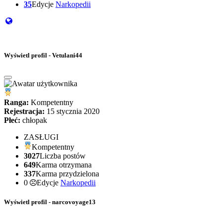
35
Edycje
Narkopedii
Wyświetl profil - Vetulani44
Ranga:
Kompetentny
Rejestracja:
15 stycznia 2020
Płeć:
chłopak
ZASŁUGI
Kompetentny
3027
Liczba postów
649
Karma otrzymana
337
Karma przydzielona
0
Edycje
Narkopedii
Wyświetl profil - narcovoyage13