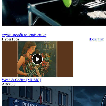
szybki sposób na letnie ciałko
HyperTuba
dodaj film
Weed & Coffee [MUSIC]
Artykuły