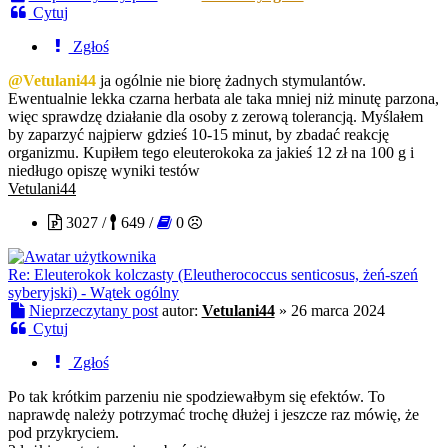
Cytuj
Zgłoś
@Vetulani44
ja ogólnie nie biorę żadnych stymulantów.
Ewentualnie lekka czarna herbata ale taka mniej niż minutę parzona,
więc sprawdzę działanie dla osoby z zerową tolerancją. Myślałem
by zaparzyć najpierw gdzieś 10-15 minut, by zbadać reakcję
organizmu. Kupiłem tego eleuterokoka za jakieś 12 zł na 100 g i
niedługo opiszę wyniki testów
Vetulani44
3027 /
649 /
0
Re: Eleuterokok kolczasty (Eleutherococcus senticosus, żeń-szeń
syberyjski) - Wątek ogólny
Nieprzeczytany post
autor:
Vetulani44
»
26 marca 2024
Cytuj
Zgłoś
Po tak krótkim parzeniu nie spodziewałbym się efektów. To
naprawdę należy potrzymać trochę dłużej i jeszcze raz mówię, że
pod przykryciem.