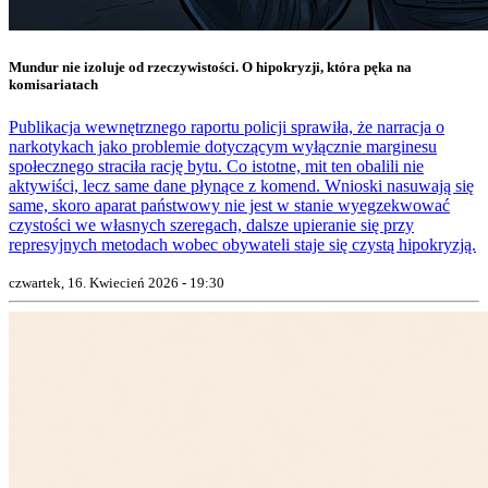
Mundur nie izoluje od rzeczywistości. O hipokryzji, która pęka na
komisariatach
Publikacja wewnętrznego raportu policji sprawiła, że narracja o
narkotykach jako problemie dotyczącym wyłącznie marginesu
społecznego straciła rację bytu. Co istotne, mit ten obalili nie
aktywiści, lecz same dane płynące z komend. Wnioski nasuwają się
same, skoro aparat państwowy nie jest w stanie wyegzekwować
czystości we własnych szeregach, dalsze upieranie się przy
represyjnych metodach wobec obywateli staje się czystą hipokryzją.
czwartek, 16. Kwiecień 2026 - 19:30