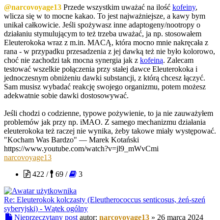
@narcovoyage13
Przede wszystkim uważać na ilość
kofeiny
,
wlicza się w to mocne kakao. To jest najważniejsze, a kawy bym
unikał całkowicie. Jeśli spożywasz inne adaptogeny/nootropy o
działaniu stymulującym to też trzeba uważać, ja np. stosowałem
Eleuterokoka wraz z m.in. MACĄ, która mocno mnie nakręcała z
rana - w przypadku przesadzenia z jej dawką też nie było kolorowo,
choć nie zachodzi tak mocna synergia jak z
kofeiną
. Zalecam
testować wszelkie połączenia przy stałej dawce Eleuterokoka i
jednoczesnym obniżeniu dawki substancji, z którą chcesz łączyć.
Sam musisz wybadać reakcję swojego organizmu, potem możesz
adekwatnie sobie dawki dostosowywać.
Jeśli chodzi o codzienne, typowe pożywienie, to ja nie zauważyłem
problemów jak przy np. iMAO. Z samego mechanizmu działania
eleuterokoka też raczej nie wynika, żeby takowe miały występować.
"Kocham Was Bardzo" — Marek Kotański
https://www.youtube.com/watch?v=jl9_mWvCmi
narcovoyage13
422 /
69 /
3
Re: Eleuterokok kolczasty (Eleutherococcus senticosus, żeń-szeń
syberyjski) - Wątek ogólny
Nieprzeczytany post
autor:
narcovoyage13
»
26 marca 2024