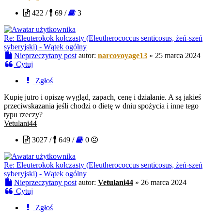
422 /
69 /
3
Re: Eleuterokok kolczasty (Eleutherococcus senticosus, żeń-szeń
syberyjski) - Wątek ogólny
Nieprzeczytany post
autor:
narcovoyage13
»
25 marca 2024
Cytuj
Zgłoś
Kupię jutro i opiszę wygląd, zapach, cenę i działanie. A są jakieś
przeciwskazania jeśli chodzi o dietę w dniu spożycia i inne tego
typu rzeczy?
Vetulani44
3027 /
649 /
0
Re: Eleuterokok kolczasty (Eleutherococcus senticosus, żeń-szeń
syberyjski) - Wątek ogólny
Nieprzeczytany post
autor:
Vetulani44
»
26 marca 2024
Cytuj
Zgłoś