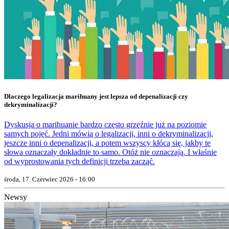
Dlaczego legalizacja marihuany jest lepsza od depenalizacji czy
dekryminalizacji?
Dyskusja o marihuanie bardzo często grzęźnie już na poziomie
samych pojęć. Jedni mówią o legalizacji, inni o dekryminalizacji,
jeszcze inni o depenalizacji, a potem wszyscy kłócą się, jakby te
słowa oznaczały dokładnie to samo. Otóż nie oznaczają. I właśnie
od wyprostowania tych definicji trzeba zacząć.
środa, 17. Czerwiec 2026 - 16:00
Newsy