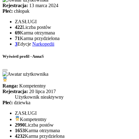
Rejestracja:
13 marca 2024
Płeć:
chłopak
ZASŁUGI
422
Liczba postów
69
Karma otrzymana
71
Karma przydzielona
3
Edycje
Narkopedii
Wyświetl profil - AnnaS
Ranga:
Kompetentny
Rejestracja:
20 lipca 2017
Użytkownik nieaktywny
Płeć:
dziewka
ZASŁUGI
Kompetentny
2990
Liczba postów
1653
Karma otrzymana
4232
Karma przydzielona