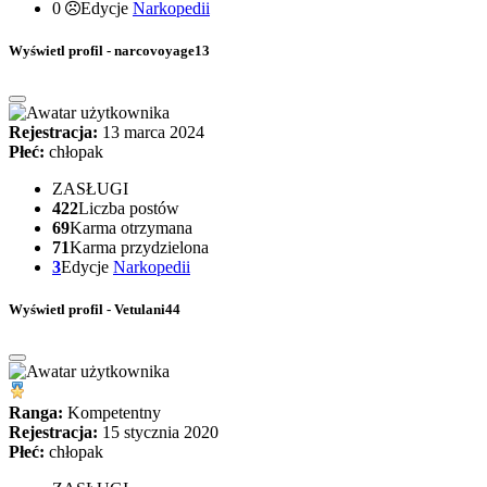
0
Edycje
Narkopedii
Wyświetl profil - narcovoyage13
Rejestracja:
13 marca 2024
Płeć:
chłopak
ZASŁUGI
422
Liczba postów
69
Karma otrzymana
71
Karma przydzielona
3
Edycje
Narkopedii
Wyświetl profil - Vetulani44
Ranga:
Kompetentny
Rejestracja:
15 stycznia 2020
Płeć:
chłopak