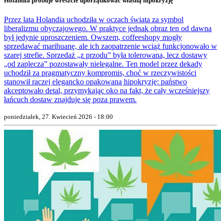
Holandia próbuje wreszcie uporządkować własną hipokryzję
Przez lata Holandia uchodziła w oczach świata za symbol
liberalizmu obyczajowego. W praktyce jednak obraz ten od dawna
był jedynie uproszczeniem. Owszem, coffeeshopy mogły
sprzedawać marihuanę, ale ich zaopatrzenie wciąż funkcjonowało w
szarej strefie. Sprzedaż „z przodu” była tolerowana, lecz dostawy
„od zaplecza” pozostawały nielegalne. Ten model przez dekady
uchodził za pragmatyczny kompromis, choć w rzeczywistości
stanowił raczej elegancko opakowaną hipokryzję: państwo
akceptowało detal, przymykając oko na fakt, że cały wcześniejszy
łańcuch dostaw znajduje się poza prawem.
poniedziałek, 27. Kwiecień 2026 - 18:00