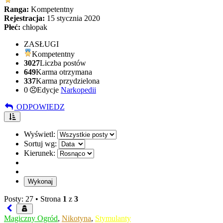
Ranga:
Kompetentny
Rejestracja:
15 stycznia 2020
Płeć:
chłopak
ZASŁUGI
Kompetentny
3027
Liczba postów
649
Karma otrzymana
337
Karma przydzielona
0
Edycje
Narkopedii
ODPOWIEDZ
Wyświetl:
Sortuj wg:
Kierunek:
Posty: 27 •
Strona
1
z
3
Magiczny Ogród
,
Nikotyna
,
Stymulanty