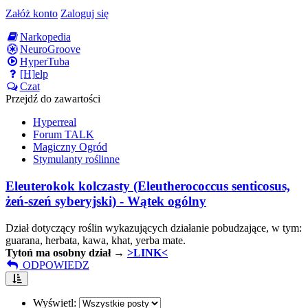
Załóż konto
Zaloguj się
Narkopedia
NeuroGroove
HyperTuba
[H]elp
Czat
Przejdź do zawartości
Hyperreal
Forum TALK
Magiczny Ogród
Stymulanty roślinne
Eleuterokok kolczasty (Eleutherococcus senticosus,
żeń-szeń syberyjski) - Wątek ogólny
Dział dotyczący roślin wykazujących działanie pobudzające, w tym:
guarana, herbata, kawa, khat, yerba mate.
Tytoń
ma osobny dział →
>LINK<
ODPOWIEDZ
Wyświetl: