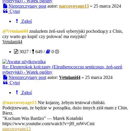
syberyjski) - Wątek ogólny
Nieprzeczytany post
autor:
narcovoyage13
»
25 marca 2024
Cytuj
Zgłoś
@Vetulani44
znalazłem żeń-szeń syberyjski pochodzący z Chin,
czy warto go kupić czy polować ma rosyjski?
Vetulani44
3027 /
649 /
0
Re: Eleuterokok kolczasty (Eleutherococcus senticosus, żeń-szeń
syberyjski) - Wątek ogólny
Nieprzeczytany post
autor:
Vetulani44
»
25 marca 2024
Cytuj
Zgłoś
@narcovoyage13
Nie kojarzę, żebym testował chiński.
Podejrzewam, że będzie w porządku, dużo innych ziół mam z Chin.
Bierz.
"Kocham Was Bardzo" — Marek Kotański
https://www.youtube.com/watch?v=jl9_mWvCmi
narcovoyage13