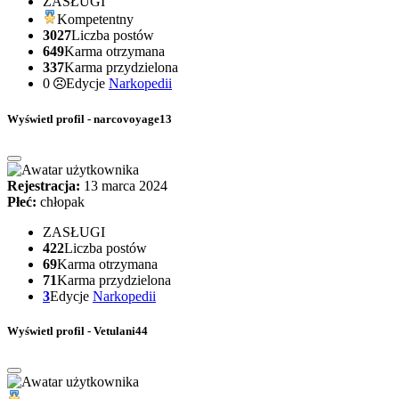
ZASŁUGI
Kompetentny
3027
Liczba postów
649
Karma otrzymana
337
Karma przydzielona
0
Edycje
Narkopedii
Wyświetl profil - narcovoyage13
Rejestracja:
13 marca 2024
Płeć:
chłopak
ZASŁUGI
422
Liczba postów
69
Karma otrzymana
71
Karma przydzielona
3
Edycje
Narkopedii
Wyświetl profil - Vetulani44