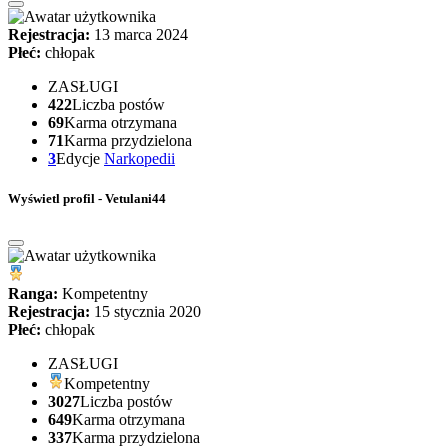
Rejestracja:
13 marca 2024
Płeć:
chłopak
ZASŁUGI
422
Liczba postów
69
Karma otrzymana
71
Karma przydzielona
3
Edycje
Narkopedii
Wyświetl profil - Vetulani44
Ranga:
Kompetentny
Rejestracja:
15 stycznia 2020
Płeć:
chłopak
ZASŁUGI
Kompetentny
3027
Liczba postów
649
Karma otrzymana
337
Karma przydzielona