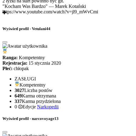
2 łyżki na start powinno być git.
"Kocham Was Bardzo" — Marek Kotański
https://www.youtube.com/watch?v=jl9_mWvCmi
Wyświetl profil - Vetulani44
Ranga:
Kompetentny
Rejestracja:
15 stycznia 2020
Płeć:
chłopak
ZASŁUGI
Kompetentny
3027
Liczba postów
649
Karma otrzymana
337
Karma przydzielona
0
Edycje
Narkopedii
Wyświetl profil - narcovoyage13