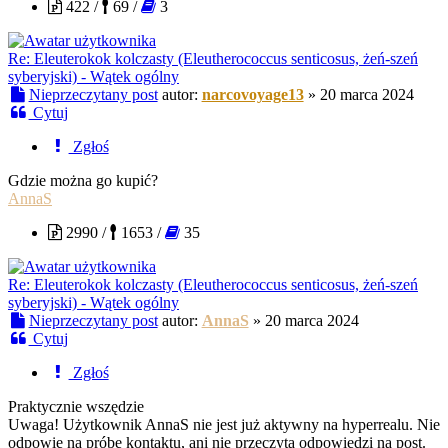
422 /
69 /
3
Re: Eleuterokok kolczasty (Eleutherococcus senticosus, żeń-szeń
syberyjski) - Wątek ogólny
Nieprzeczytany post
autor:
narcovoyage13
»
20 marca 2024
Cytuj
Zgłoś
Gdzie można go kupić?
AnnaS
2990 /
1653 /
35
Re: Eleuterokok kolczasty (Eleutherococcus senticosus, żeń-szeń
syberyjski) - Wątek ogólny
Nieprzeczytany post
autor:
AnnaS
»
20 marca 2024
Cytuj
Zgłoś
Praktycznie wszędzie
Uwaga! Użytkownik AnnaS nie jest już aktywny na hyperrealu. Nie
odpowie na próbę kontaktu, ani nie przeczyta odpowiedzi na post.