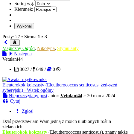
Sortuj wg:
Kierunek:
Posty: 27 •
Strona
1
z
3
Magiczny Ogród
,
Nikotyna
,
Stymulanty
Następna
Vetulani44
3027 /
649 /
0
Eleuterokok kolczasty (Eleutherococcus senticosus, żeń-szeń
syberyjski) - Wątek ogólny
Nieprzeczytany post
autor:
Vetulani44
»
20 marca 2024
Cytuj
Zgłoś
Dziś przedstawiam Wam jedną z moich ulubionych roślin
zielarskich.
Eleuterokok kolczasty
(Eleutherococcus senticosus), znany także