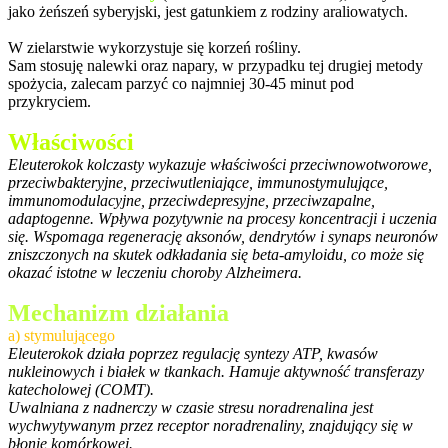
jako żeńszeń syberyjski, jest gatunkiem z rodziny araliowatych.
W zielarstwie wykorzystuje się korzeń rośliny.
Sam stosuję nalewki oraz napary, w przypadku tej drugiej metody
spożycia, zalecam parzyć co najmniej 30-45 minut pod
przykryciem.
Właściwości
Eleuterokok kolczasty wykazuje właściwości przeciwnowotworowe,
przeciwbakteryjne, przeciwutleniające, immunostymulujące,
immunomodulacyjne, przeciwdepresyjne, przeciwzapalne,
adaptogenne. Wpływa pozytywnie na procesy koncentracji i uczenia
się. Wspomaga regenerację aksonów, dendrytów i synaps neuronów
zniszczonych na skutek odkładania się beta-amyloidu, co może się
okazać istotne w leczeniu choroby Alzheimera.
Mechanizm działania
a) stymulującego
Eleuterokok działa poprzez regulację syntezy ATP, kwasów
nukleinowych i białek w tkankach. Hamuje aktywność transferazy
katecholowej (COMT).
Uwalniana z nadnerczy w czasie stresu noradrenalina jest
wychwytywanym przez receptor noradrenaliny, znajdujący się w
błonie komórkowej.