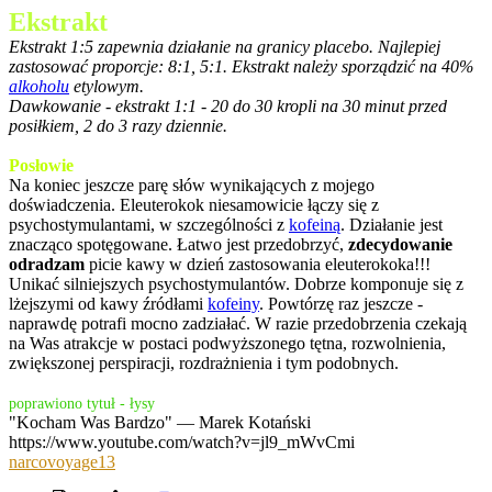
Ekstrakt
Ekstrakt 1:5 zapewnia działanie na granicy placebo. Najlepiej
zastosować proporcje: 8:1, 5:1. Ekstrakt należy sporządzić na 40%
alkoholu
etylowym.
Dawkowanie - ekstrakt 1:1 - 20 do 30 kropli na 30 minut przed
posiłkiem, 2 do 3 razy dziennie.
Posłowie
Na koniec jeszcze parę słów wynikających z mojego
doświadczenia. Eleuterokok niesamowicie łączy się z
psychostymulantami, w szczególności z
kofeiną
. Działanie jest
znacząco spotęgowane. Łatwo jest przedobrzyć,
zdecydowanie
odradzam
picie kawy w dzień zastosowania eleuterokoka!!!
Unikać silniejszych psychostymulantów. Dobrze komponuje się z
lżejszymi od kawy źródłami
kofeiny
. Powtórzę raz jeszcze -
naprawdę potrafi mocno zadziałać. W razie przedobrzenia czekają
na Was atrakcje w postaci podwyższonego tętna, rozwolnienia,
zwiększonej perspiracji, rozdrażnienia i tym podobnych.
poprawiono tytuł - łysy
"Kocham Was Bardzo" — Marek Kotański
https://www.youtube.com/watch?v=jl9_mWvCmi
narcovoyage13