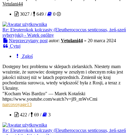
Vetulani44
3027 /
649 /
0
Re: Eleuterokok kolczasty (Eleutherococcus senticosus, żeń-szeń
syberyjski) - Wątek ogólny
Nieprzeczytany post
autor:
Vetulani44
»
20 marca 2024
Cytuj
Zgłoś
Dostępny bez problemu w sklepach zielarskich. Niestety mam
wrażenie, że surowiec dostępny w zeszłym i obecnym roku jest
jakości niższej niż w latach poprzednich. Zmienił się kraj
pochodzenia surowca, wtedy większość była z Rosji, a teraz z
Ukrainy.
"Kocham Was Bardzo" — Marek Kotański
https://www.youtube.com/watch?v=jl9_mWvCmi
narcovoyage13
422 /
69 /
3
Re: Eleuterokok kolczasty (Eleutherococcus senticosus, żeń-szeń