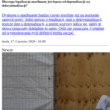
Dlaczego legalizacja marihuany jest lepsza od depenalizacji czy
dekryminalizacji?
Dyskusja o marihuanie bardzo często grzęźnie już na poziomie
samych pojęć. Jedni mówią o legalizacji, inni o dekryminalizacji,
jeszcze inni o depenalizacji, a potem wszyscy kłócą się, jakby te
słowa oznaczały dokładnie to samo. Otóż nie oznaczają. I właśnie
od wyprostowania tych definicji trzeba zacząć.
środa, 17. Czerwiec 2026 - 16:00
Newsy