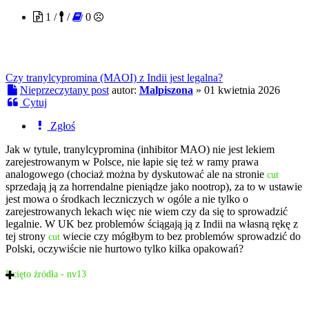
1 /
/
0
Czy tranylcypromina (MAOI) z Indii jest legalna?
Nieprzeczytany post
autor:
Malpiszona
»
01 kwietnia 2026
Cytuj
Zgłoś
Jak w tytule, tranylcypromina (inhibitor MAO) nie jest lekiem
zarejestrowanym w Polsce, nie łapie się też w ramy prawa
analogowego (chociaż można by dyskutować ale na stronie
cut
sprzedają ją za horrendalne pieniądze jako nootrop), za to w ustawie
jest mowa o środkach leczniczych w ogóle a nie tylko o
zarejestrowanych lekach więc nie wiem czy da się to sprowadzić
legalnie. W UK bez problemów ściągają ją z Indii na własną rękę z
tej strony
wiecie czy mógłbym to bez problemów sprowadzić do
cut
Polski, oczywiście nie hurtowo tylko kilka opakowań?
Ucięto źródła - nv13