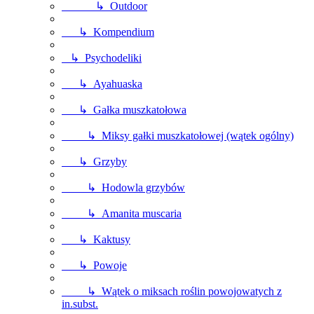
↳ Outdoor
↳ Kompendium
↳ Psychodeliki
↳ Ayahuaska
↳ Gałka muszkatołowa
↳ Miksy gałki muszkatołowej (wątek ogólny)
↳ Grzyby
↳ Hodowla grzybów
↳ Amanita muscaria
↳ Kaktusy
↳ Powoje
↳ Wątek o miksach roślin powojowatych z
in.subst.