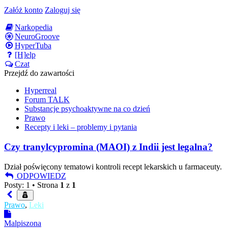
Załóż konto
Zaloguj się
Narkopedia
NeuroGroove
HyperTuba
[H]elp
Czat
Przejdź do zawartości
Hyperreal
Forum TALK
Substancje psychoaktywne na co dzień
Prawo
Recepty i leki – problemy i pytania
Czy tranylcypromina (MAOI) z Indii jest legalna?
Dział poświęcony tematowi kontroli recept lekarskich u farmaceuty.
ODPOWIEDZ
Posty: 1 •
Strona
1
z
1
Prawo
,
Leki
Malpiszona