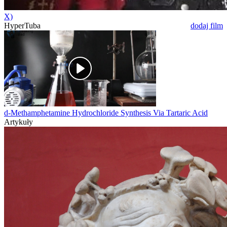
X)
HyperTuba
dodaj film
d-Methamphetamine Hydrochloride Synthesis Via Tartaric Acid
Artykuły