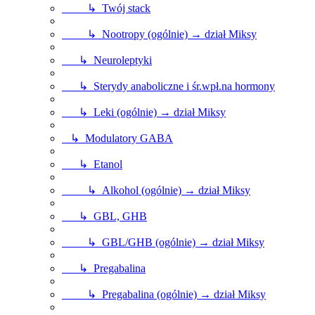
↳ Twój stack
↳ Nootropy (ogólnie) → dział Miksy
↳ Neuroleptyki
↳ Sterydy anaboliczne i śr.wpł.na hormony
↳ Leki (ogólnie) → dział Miksy
↳ Modulatory GABA
↳ Etanol
↳ Alkohol (ogólnie) → dział Miksy
↳ GBL, GHB
↳ GBL/GHB (ogólnie) → dział Miksy
↳ Pregabalina
↳ Pregabalina (ogólnie) → dział Miksy