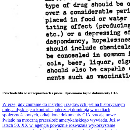
Psychodeliki w szczepionkach i piwie. Ujawniono tajne dokumenty CIA
W erze, gdy zaufanie do instytucji rządowych jest na historycznym
dnie, a dyskusje o kontroli społecznej dominują w mediach
społecznościowych, odtajnione dokumenty CIA rzucają nowe
światło na mroczną przeszłość amerykańskiego wywiadu. Już w
latach 50. XX w. agencja poważnie rozważała wykorzystanie