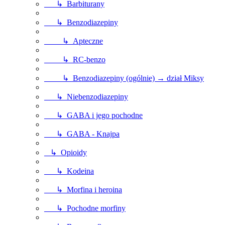
↳ Barbiturany
↳ Benzodiazepiny
↳ Apteczne
↳ RC-benzo
↳ Benzodiazepiny (ogólnie) → dział Miksy
↳ Niebenzodiazepiny
↳ GABA i jego pochodne
↳ GABA - Knajpa
↳ Opioidy
↳ Kodeina
↳ Morfina i heroina
↳ Pochodne morfiny