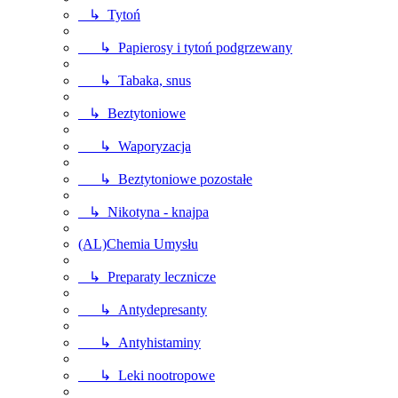
↳ Tytoń
↳ Papierosy i tytoń podgrzewany
↳ Tabaka, snus
↳ Beztytoniowe
↳ Waporyzacja
↳ Beztytoniowe pozostałe
↳ Nikotyna - knajpa
(AL)Chemia Umysłu
↳ Preparaty lecznicze
↳ Antydepresanty
↳ Antyhistaminy
↳ Leki nootropowe