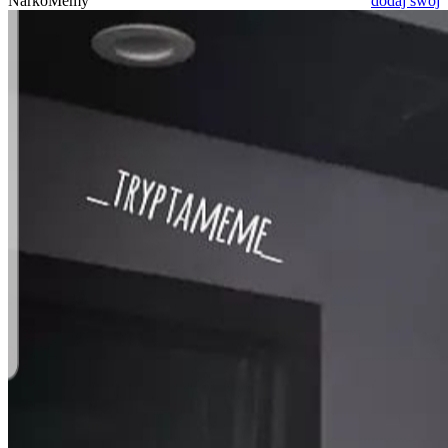
NarkoMemy
dodaj swój