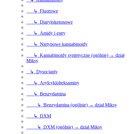
↳ Fluorowe
↳ Diaryloketonowe
↳ Amidy i estry
↳ Nietypowe kannabinoidy
↳ Kannabinoidy syntetyczne (ogólnie) → dział
Miksy
↳ Dysocjanty
↳ Arylcykloheksaminy
↳ Benzydamina
↳ Benzydamina (ogólnie) → dział Miksy
↳ DXM
↳ DXM (ogólnie) → dział Miksy