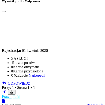
Wyświetl profil - Malpiszona
Rejestracja:
01 kwietnia 2026
ZASŁUGI
1
Liczba postów
0
Karma otrzymana
0
Karma przydzielona
0
Edycje
Narkopedii
ODPOWIEDZ
Posty: 1 •
Strona
1
z
1
Prawo
,
Leki