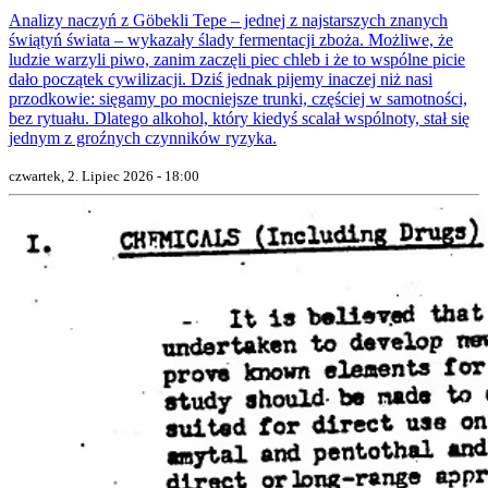
Analizy naczyń z Göbekli Tepe – jednej z najstarszych znanych
świątyń świata – wykazały ślady fermentacji zboża. Możliwe, że
ludzie warzyli piwo, zanim zaczęli piec chleb i że to wspólne picie
dało początek cywilizacji. Dziś jednak pijemy inaczej niż nasi
przodkowie: sięgamy po mocniejsze trunki, częściej w samotności,
bez rytuału. Dlatego alkohol, który kiedyś scalał wspólnoty, stał się
jednym z groźnych czynników ryzyka.
czwartek, 2. Lipiec 2026 - 18:00