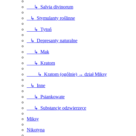
↳ Salvia divinorum
↳ Stymulanty roślinne
↳ Tytoń
↳ Depresanty naturalne
↳ Mak
↳ Kratom
↳ Kratom (ogólnie) → dział Miksy
↳ Inne
↳ Psiankowate
↳ Substancje odzwierzęce
Miksy
Nikotyna