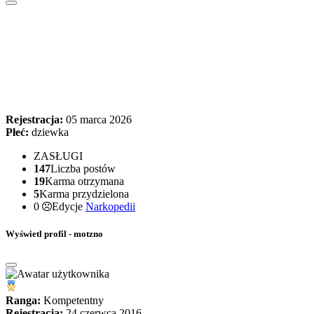
Rejestracja:
05 marca 2026
Płeć:
dziewka
ZASŁUGI
147
Liczba postów
19
Karma otrzymana
5
Karma przydzielona
0
Edycje
Narkopedii
Wyświetl profil - motzno
Ranga:
Kompetentny
Rejestracja:
24 czerwca 2016