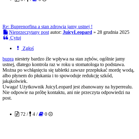
Re: Buprenorfina a stan zdrowia jamy ustnej !
Nieprzeczytany post
autor:
JuicyLeopard
»
28 grudnia 2025
Cytuj
Zgłoś
bupra
niestety bardzo źle wpływa na stan zębów, ogólnie jamy
ustnej, dlatego kontrola raz w roku u stomatologa to podstawa.
Można po wchłąnięciu się tabletki zawsze przepłukać mordę wodą,
albo płynem do płukania i to spowoduje redukcję szkód,
jakąkolwiek.
Uwaga! Użytkownik JuicyLeopard jest zbanowany na hyperrealu.
Nie odpowie na próbę kontaktu, ani nie przeczyta odpowiedzi na
post.
NekoCandy
72 /
4 /
0