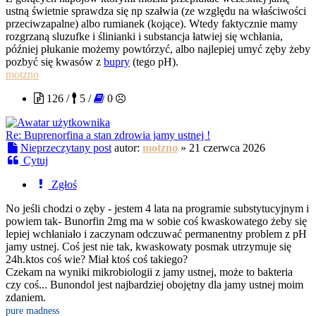
ustną świetnie sprawdza się np szałwia (ze względu na właściwości
przeciwzapalne) albo rumianek (kojące). Wtedy faktycznie mamy
rozgrzaną sluzufke i ślinianki i substancja łatwiej się wchłania,
później płukanie możemy powtórzyć, albo najlepiej umyć zęby żeby
pozbyć się kwasów z
bupry
(tego pH).
motzno
126 /
5 /
0
Re: Buprenorfina a stan zdrowia jamy ustnej !
Nieprzeczytany post
autor:
motzno
»
21 czerwca 2026
Cytuj
Zgłoś
No jeśli chodzi o zęby - jestem 4 lata na programie substytucyjnym i
powiem tak- Bunorfin 2mg ma w sobie coś kwaskowatego żeby się
lepiej wchłaniało i zaczynam odczuwać permanentny problem z pH
jamy ustnej. Coś jest nie tak, kwaskowaty posmak utrzymuje się
24h.ktos coś wie? Miał ktoś coś takiego?
Czekam na wyniki mikrobiologii z jamy ustnej, może to bakteria
czy coś... Bunondol jest najbardziej obojętny dla jamy ustnej moim
zdaniem.
pure madness