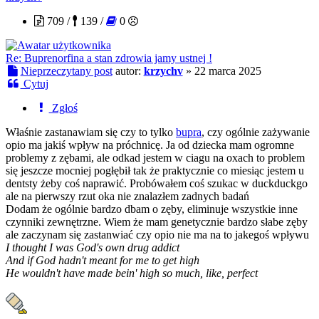
709 /
139 /
0
Re: Buprenorfina a stan zdrowia jamy ustnej !
Nieprzeczytany post
autor:
krzychv
»
22 marca 2025
Cytuj
Zgłoś
Właśnie zastanawiam się czy to tylko
bupra
, czy ogólnie zażywanie
opio ma jakiś wpływ na próchnicę. Ja od dziecka mam ogromne
problemy z zębami, ale odkad jestem w ciagu na oxach to problem
się jeszcze mocniej pogłębił tak że praktycznie co miesiąc jestem u
dentsty żeby coś naprawić. Probówałem coś szukac w duckduckgo
ale na pierwszy rzut oka nie znalazłem zadnych badań
Dodam że ogólnie bardzo dbam o zęby, eliminuje wszystkie inne
czynniki zewnętrzne. Wiem że mam genetycznie bardzo słabe zęby
ale zaczynam się zastanwiać czy opio nie ma na to jakegoś wpływu
I thought I was God's own drug addict
And if God hadn't meant for me to get high
He wouldn't have made bein' high so much, like, perfect