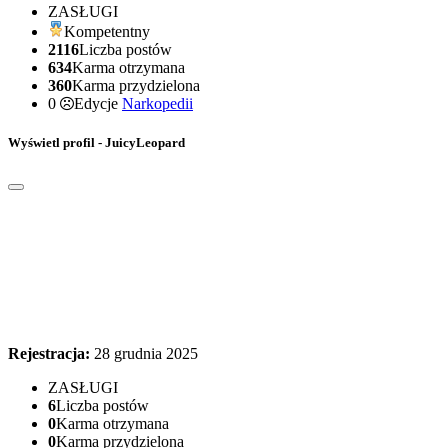
ZASŁUGI
Kompetentny
2116
Liczba postów
634
Karma otrzymana
360
Karma przydzielona
0
Edycje
Narkopedii
Wyświetl profil - JuicyLeopard
Rejestracja:
28 grudnia 2025
ZASŁUGI
6
Liczba postów
0
Karma otrzymana
0
Karma przydzielona