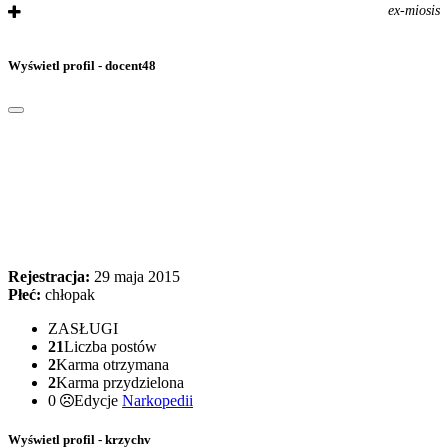
ex-miosis
Wyświetl profil - docent48
Rejestracja:
29 maja 2015
Płeć:
chłopak
ZASŁUGI
21
Liczba postów
2
Karma otrzymana
2
Karma przydzielona
0
Edycje
Narkopedii
Wyświetl profil - krzychv