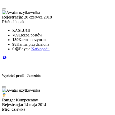
Rejestracja:
20 czerwca 2018
Płeć:
chłopak
ZASŁUGI
709
Liczba postów
139
Karma otrzymana
98
Karma przydzielona
0
Edycje
Narkopedii
Wyświetl profil - Jamedris
Ranga:
Kompetentny
Rejestracja:
14 maja 2014
Płeć:
dziewka