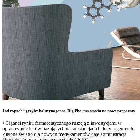
Jad ropuch i grzyby halucynogenne. Big Pharma stawia na nowe preparaty
>Giganci rynku farmaceutycznego ruszają z inwestycjami w
opracowanie leków bazujących na substancjach halucynogennych.
Zielone światło dla nowych medykamentów daje administracja
Donalda Trumpa - przekazała stacja CNBC.