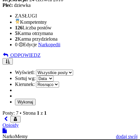
Płeć:
dziewka
ZASŁUGI
Kompetentny
126
Liczba postów
5
Karma otrzymana
2
Karma przydzielona
0
Edycje
Narkopedii
ODPOWIEDZ
Wyświetl:
Sortuj wg:
Kierunek:
Posty: 7 •
Strona
1
z
1
Opioidy
NarkoMemy
dodaj swój