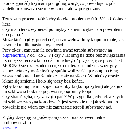
biodostępność) trzymam pod górną wargą co powoduje iż pół
tabletki rozpuszcza się nie w 5 min. ale w pół godziny.
Teraz sam procent osób który dotyka problem to 0,015% jak dobrze
liczę
Czy mam teraz wybierać pomiędzy stanem uzębienia a powrotem
do ćpania ?
Może ktoś mądry, poleci coś, co zniwelowałoby kłopot u mnie, jak
pewnie i u kilkunastu innych osób.
Przy okazji zapytam ile powinna trwać terapia substytucyjna
buprenorfiną
? od - do ... ? I czy 7 lat 8mg na dobe,bez zwiększania
i zmniejszania dawki to coś normalnego ? przyznaję że przez 7 lat
MOCNO się uzależniłem i ciężko mi teraz schodzić - więc gdy
lekarz pyta czy może byśmy spróbowali zejść np z 8mg na 6mg
zawsze odpowiadam że nie czuje się na siłach. W miedzy czasie
lekarz się zmienia i koło się toczy bez końca.
Zęby korodują mam uzupełnione ubytki (kompozytem) ale jak już
mi szkliwo schodzi to pojawia się ogromny kłopot.
Czy stracić zęba, czy zacząć ćpać ? W przypadku jedynek a z tych
mi szkliwo zaczyna korodować, jest szorstkie nie jak szkliwo to
poważnie nie wiem czy nie zaprzestać terapii substytucyjnej.
Z góry dziękuję za poświęcony czas, oraz za ewentualne
podpowiedzi. :)
krzychv