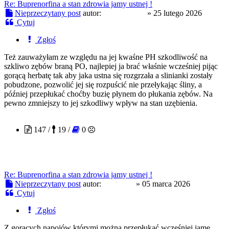
Re: Buprenorfina a stan zdrowia jamy ustnej !
Nieprzeczytany post
autor:
NekoCandy
»
25 lutego 2026
Cytuj
Zgłoś
Też zauważyłam ze względu na jej kwaśne PH szkodliwość na
szkliwo zębów braną PO, najlepiej ja brać właśnie wcześniej pijąc
gorącą herbatę tak aby jaka ustna się rozgrzała a slinianki zostały
pobudzone, pozwolić jej się rozpuścić nie przełykając śliny, a
później przepłukać choćby buzię płynem do płukania zębów. Na
pewno zmniejszy to jej szkodliwy wpływ na stan uzębienia.
Sophieee
147 /
19 /
0
Re: Buprenorfina a stan zdrowia jamy ustnej !
Nieprzeczytany post
autor:
Sophieee
»
05 marca 2026
Cytuj
Zgłoś
Z gorących napojów którymi można przepłukać wcześniej jamę