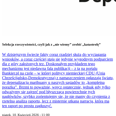
Selekcja rzeczywistości, czyli jak z „nie wiemy” zrobić „katastrofę”
W dzisiejszym świecie fakty coraz rzadziej służą do wyciągania
wniosków, a coraz częściej stają się jedynie wygodnym podparciem
dla z góry założonych tez. Doskonałym przykładem tego
mechanizmu jest niedawna fala publikacji – z tą na portalu
Bankier.pl na czele – w której politycy niemieckiej CDU (Unia
Chrześcijańsko-Demokratyczna) z namaszczeniem ogłaszają światu,
że depenalizacja marihuany u naszych sąsiadów to „kompletna
porażka”. Brzmi to poważnie, wręcz ostatecznie, jednak gdy tylko
odważymy się zajrzeć pod błyszczącą powierzchnię tych
nagłówków, szybko zorientujemy się, że nie mamy do czynienia z
rzetelną analizą raportu, lecz z misternie utkaną narracją, która ma
ten raport po prostu zagłuszyć.
piątek, 10. Kwiecień 2026 - 11:00