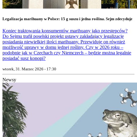
Legalizacja marihuany w Polsce: 15 g suszu i jedna roślina. Sejm zdecyduje
Koniec traktowania konsumentów marihuany jako przestępców?
Do Sejmu trafił poselski projekt ustawy zakładający legalizację
posiadania niewielkiej ilości marihuany. Przewiduje on również
możliwość uprawy w domu jednej rośliny. Czy w 2026 roku –
podobnie jak w Czechach czy Niemczech – będzie można legalnie
posiadać susz konopi?
wtorek, 31. Marzec 2026 - 17:30
Newsy