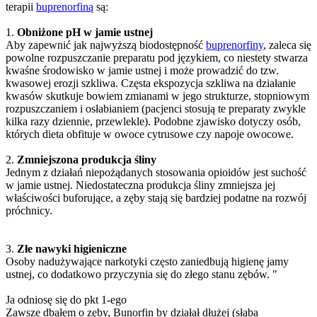
terapii
buprenorfiną
są:
1.
Obniżone pH w jamie ustnej
Aby zapewnić jak najwyższą biodostępność
buprenorfiny
, zaleca się
powolne rozpuszczanie preparatu pod językiem, co niestety stwarza
kwaśne środowisko w jamie ustnej i może prowadzić do tzw.
kwasowej erozji szkliwa. Częsta ekspozycja szkliwa na działanie
kwasów skutkuje bowiem zmianami w jego strukturze, stopniowym
rozpuszczaniem i osłabianiem (pacjenci stosują te preparaty zwykle
kilka razy dziennie, przewlekle). Podobne zjawisko dotyczy osób,
których dieta obfituje w owoce cytrusowe czy napoje owocowe.
2.
Zmniejszona produkcja śliny
Jednym z działań niepożądanych stosowania opioidów jest suchość
w jamie ustnej. Niedostateczna produkcja śliny zmniejsza jej
właściwości buforujące, a zęby stają się bardziej podatne na rozwój
próchnicy.
3.
Złe nawyki higieniczne
Osoby nadużywające narkotyki często zaniedbują higienę jamy
ustnej, co dodatkowo przyczynia się do złego stanu zębów. "
Ja odniosę się do pkt 1-ego
Zawsze dbałem o zęby, Bunorfin by działał dłużej (słaba