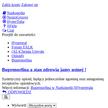
Załóż konto
Zaloguj się
Narkopedia
NeuroGroove
HyperTuba
[H]elp
Czat
Przejdź do zawartości
Hyperreal
Forum TALK
(AL)Chemia Umysłu
Opioidy
Buprenorfina
Buprenorfina a stan zdrowia jamy ustnej !
Syntetyczny opioid, będący jednocześnie agonistą oraz antagonistą
receptorów opioidowych.
Więcej informacji:
Buprenorfina w Narkopedii [H]yperreala
ODPOWIEDZ
Wyświetl: