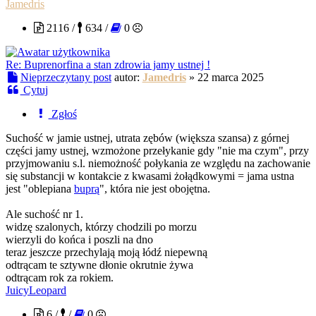
Jamedris
2116 /
634 /
0
Re: Buprenorfina a stan zdrowia jamy ustnej !
Nieprzeczytany post
autor:
Jamedris
»
22 marca 2025
Cytuj
Zgłoś
Suchość w jamie ustnej, utrata zębów (większa szansa) z górnej
części jamy ustnej, wzmożone przełykanie gdy "nie ma czym", przy
przyjmowaniu s.l. niemożność połykania ze względu na zachowanie
się substancji w kontakcie z kwasami żołądkowymi = jama ustna
jest "oblepiana
buprą
", która nie jest obojętna.
Ale suchość nr 1.
widzę szalonych, którzy chodzili po morzu
wierzyli do końca i poszli na dno
teraz jeszcze przechylają moją łódź niepewną
odtrącam te sztywne dłonie okrutnie żywa
odtrącam rok za rokiem.
JuicyLeopard
6 /
/
0