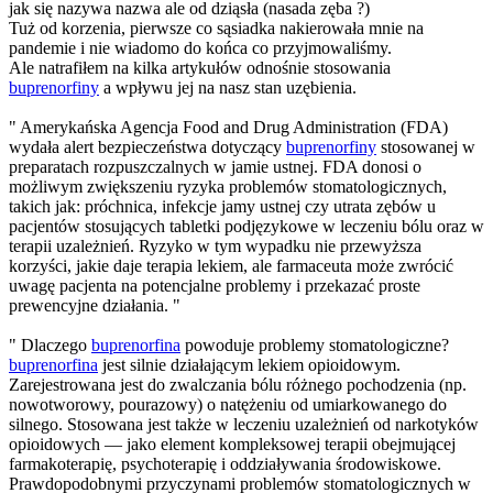
jak się nazywa nazwa ale od dziąsła (nasada zęba ?)
Tuż od korzenia, pierwsze co sąsiadka nakierowała mnie na
pandemie i nie wiadomo do końca co przyjmowaliśmy.
Ale natrafiłem na kilka artykułów odnośnie stosowania
buprenorfiny
a wpływu jej na nasz stan uzębienia.
" Amerykańska Agencja Food and Drug Administration (FDA)
wydała alert bezpieczeństwa dotyczący
buprenorfiny
stosowanej w
preparatach rozpuszczalnych w jamie ustnej. FDA donosi o
możliwym zwiększeniu ryzyka problemów stomatologicznych,
takich jak: próchnica, infekcje jamy ustnej czy utrata zębów u
pacjentów stosujących tabletki podjęzykowe w leczeniu bólu oraz w
terapii uzależnień. Ryzyko w tym wypadku nie przewyższa
korzyści, jakie daje terapia lekiem, ale farmaceuta może zwrócić
uwagę pacjenta na potencjalne problemy i przekazać proste
prewencyjne działania. "
" Dlaczego
buprenorfina
powoduje problemy stomatologiczne?
buprenorfina
jest silnie działającym lekiem opioidowym.
Zarejestrowana jest do zwalczania bólu różnego pochodzenia (np.
nowotworowy, pourazowy) o natężeniu od umiarkowanego do
silnego. Stosowana jest także w leczeniu uzależnień od narkotyków
opioidowych — jako element kompleksowej terapii obejmującej
farmakoterapię, psychoterapię i oddziaływania środowiskowe.
Prawdopodobnymi przyczynami problemów stomatologicznych w