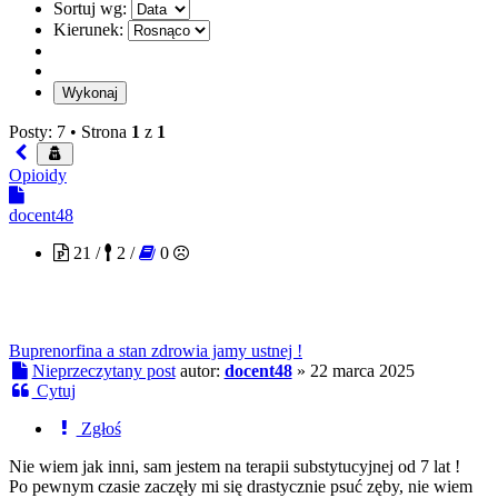
Sortuj wg:
Kierunek:
Posty: 7 •
Strona
1
z
1
Opioidy
docent48
21 /
2 /
0
Buprenorfina a stan zdrowia jamy ustnej !
Nieprzeczytany post
autor:
docent48
»
22 marca 2025
Cytuj
Zgłoś
Nie wiem jak inni, sam jestem na terapii substytucyjnej od 7 lat !
Po pewnym czasie zaczęły mi się drastycznie psuć zęby, nie wiem