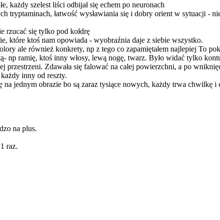
e, każdy szelest liści odbijał się echem po neuronach
h tryptaminach, łatwość wysławiania się i dobry orient w sytuacji - nie
 rzucać się tylko pod kołdrę
, które ktoś nam opowiada - wyobraźnia daje z siebie wszystko.
olory ale również konkrety, np z tego co zapamiętałem najlepiej To p
ą- np ramię, ktoś inny włosy, lewą nogę, twarz. Było widać tylko kontur 
ej przestrzeni. Zdawała się falować na całej powierzchni, a po wniknię
 każdy inny od reszty.
ę na jednym obrazie bo są zaraz tysiące nowych, każdy trwa chwilkę i 
dzo na plus.
1 raz.