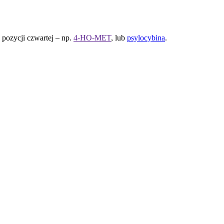
 pozycji czwartej – np.
4-HO-MET
, lub
psylocybina
.