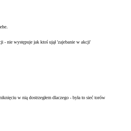
hehe.
 - nie występuje jak ktoś ujął 'zajebanie w akcji'
niknięciu w nią dostrzegłem dlaczego - była to sieć torów