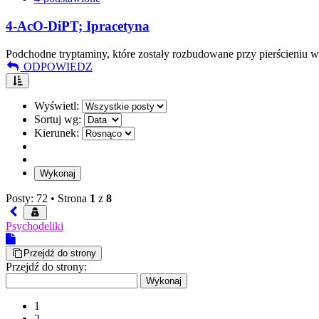
4-AcO-DiPT; Ipracetyna
Podchodne tryptaminy, które zostały rozbudowane przy pierścieniu w
ODPOWIEDZ
Wyświetl:
Sortuj wg:
Kierunek:
Posty: 72 •
Strona
1
z
8
Psychodeliki
Przejdź do strony
Przejdź do strony:
1
2