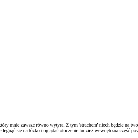
 który mnie zawsze równo wytyra. Z tym 'strachem' niech będzie na tw
e legnąć się na łóżko i oglądać otoczenie tudzież wewnętrzna część p