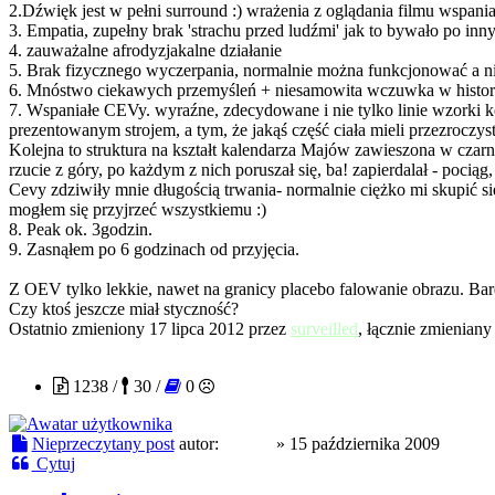
2.Dźwięk jest w pełni surround :) wrażenia z oglądania filmu wspaniał
3. Empatia, zupełny brak 'strachu przed ludźmi' jak to bywało po innyc
4. zauważalne afrodyzjakalne działanie
5. Brak fizycznego wyczerpania, normalnie można funkcjonować a nie
6. Mnóstwo ciekawych przemyśleń + niesamowita wczuwka w historie
7. Wspaniałe CEVy. wyraźne, zdecydowane i nie tylko linie wzorki k
prezentowanym strojem, a tym, że jakąś część ciała mieli przezroczyst
Kolejna to struktura na kształt kalendarza Majów zawieszona w czarn
rzucie z góry, po każdym z nich poruszał się, ba! zapierdalał - pociąg,
Cevy zdziwiły mnie długością trwania- normalnie ciężko mi skupić si
mogłem się przyjrzeć wszystkiemu :)
8. Peak ok. 3godzin.
9. Zasnąłem po 6 godzinach od przyjęcia.
Z OEV tylko lekkie, nawet na granicy placebo falowanie obrazu. Bar
Czy ktoś jeszcze miał styczność?
Ostatnio zmieniony 17 lipca 2012 przez
surveilled
, łącznie zmieniany 
gringo
1238 /
30 /
0
Nieprzeczytany post
autor:
gringo
»
15 października 2009
Cytuj