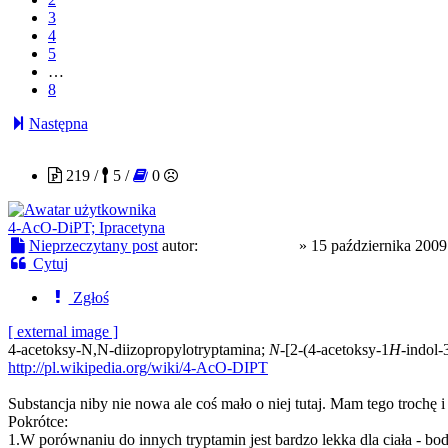
3
4
5
…
8
Następna
innyodinnych
219 /
5 /
0
4-AcO-DiPT; Ipracetyna
Nieprzeczytany post
autor:
innyodinnych
»
15 października 2009
Cytuj
Zgłoś
[ external image ]
4-acetoksy-N,N-diizopropylotryptamina;
N
-[2-(4-acetoksy-1
H
-indol-3
http://pl.wikipedia.org/wiki/4-AcO-DIPT
Substancja niby nie nowa ale coś mało o niej tutaj. Mam tego trochę 
Pokrótce:
1.W porównaniu do innych tryptamin jest bardzo lekka dla ciała - bod