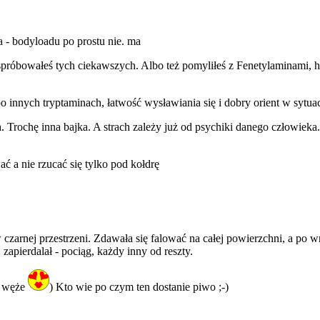
a - bodyloadu po prostu nie. ma
e spróbowałeś tych ciekawszych. Albo też pomyliłeś z Fenetylaminami, 
o innych tryptaminach, łatwość wysławiania się i dobry orient w sytuacji
. Trochę inna bajka. A strach zależy już od psychiki danego człowieka.
 a nie rzucać się tylko pod kołdrę
czarnej przestrzeni. Zdawała się falować na całej powierzchni, a po w
zapierdalał - pociąg, każdy inny od reszty.
y węże
) Kto wie po czym ten dostanie piwo ;-)