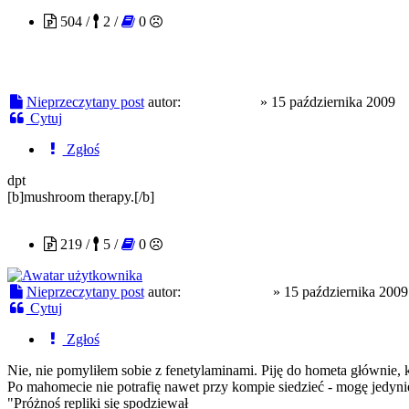
504 /
2 /
0
Nieprzeczytany post
autor:
antraxkelso
»
15 października 2009
Cytuj
Zgłoś
dpt
[b]mushroom therapy.[/b]
innyodinnych
219 /
5 /
0
Nieprzeczytany post
autor:
innyodinnych
»
15 października 2009
Cytuj
Zgłoś
Nie, nie pomyliłem sobie z fenetylaminami. Piję do hometa głównie,
Po mahomecie nie potrafię nawet przy kompie siedzieć - mogę jedyni
"Próżnoś repliki się spodziewał