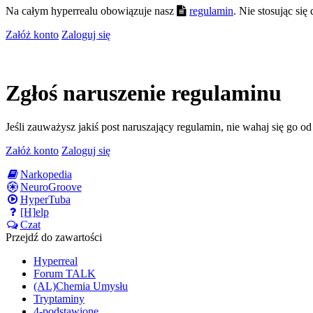
Na całym hyperrealu obowiązuje nasz
regulamin
. Nie stosując si
Załóż konto
Zaloguj się
Zgłoś naruszenie regulaminu
Jeśli zauważysz jakiś post naruszający regulamin, nie wahaj się go o
Załóż konto
Zaloguj się
Narkopedia
NeuroGroove
HyperTuba
[H]elp
Czat
Przejdź do zawartości
Hyperreal
Forum TALK
(AL)Chemia Umysłu
Tryptaminy
4-podstawione