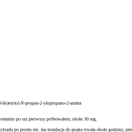
-ilo)etylo]-
N
-propan-2-ylopropano-2-amina
i ostatnio po raz pierwszy próbowałem, około 30 mg.
yloadu po prostu nie. ma instalacja do peaku trwała około godziny, pi