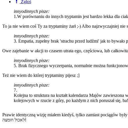
Zgłoś
innyodinnych pisze:
1.W porównaniu do innych tryptamin jest bardzo lekka dla ciał
To ja nie wiem coś Ty za tryptaminy żarł ;-) Albo najzwyczajniej ni
innyodinnych pisze:
3. Empatia, zupełny brak 'strachu przed ludźmi' jak to bywało p
Owe zajebanie w akcji to czasem utrata ego, częściowa, lub całkowita
innyodinnych pisze:
5. Brak fizycznego wyczerpania, normalnie można funkcjonować
Też nie wiem do której tryptaminy pijesz ;]
innyodinnych pisze:
7.
Kolejna to struktura na kształt kalendarza Majów zawieszona w 
kolejowych w rzucie z góry, po każdym z nich poruszał się, ba! 
Prawie identyczną wizję miałem kiedyś, tylko zamiast pociągów był
לאכול חומצה!
antraxkelso