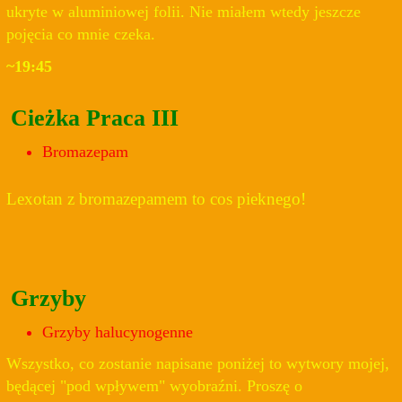
ukryte w aluminiowej folii. Nie miałem wtedy jeszcze
pojęcia co mnie czeka.
~19:45
Cieżka Praca III
Bromazepam
Lexotan z bromazepamem to cos pieknego!
Grzyby
Grzyby halucynogenne
Wszystko, co zostanie napisane poniżej to wytwory mojej,
będącej "pod wpływem" wyobraźni. Proszę o