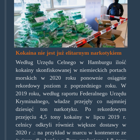
kokainkonsum-
nimmt-
weiter-
zu.jpg
Kokaina nie jest już elitarnym narkotykiem
Według Urzędu Celnego w Hamburgu ilość
kokainy skonfiskowanej w niemieckich portach
morskich w 2020 roku ponownie osiągnie
rekordowy poziom z poprzedniego roku. W
2019 roku, według raportu Federalnego Urzędu
Kryminalnego, władze przejęły co najmniej
dziesięć ton narkotyku. Po rekordowym
przejęciu 4,5 tony kokainy w lipcu 2019 r.
celnicy odkryli również większe dostawy w
2020 r .: na przykład w marcu w kontenerze ze