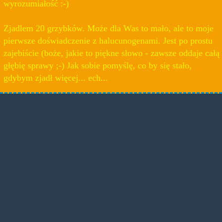
wyrozumiałość :-)
Zjadłem 20 grzybków. Może dla Was to mało, ale to moje
pierwsze doświadczenie z halucunogenami. Jest po prostu
zajebiście (boże, jakie to piękne słowo - zawsze oddaje całą
głębię sprawy ;-) Jak sobie pomyślę, co by się stało,
gdybym zjadł więcej... ech...