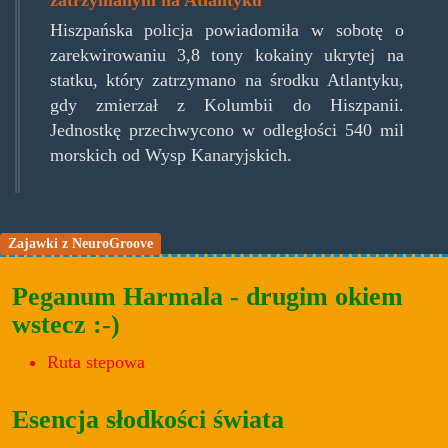
zatrzymanym na Atlantyku
Hiszpańska policja powiadomiła w sobotę o
zarekwirowaniu 3,8 tony kokainy ukrytej na
statku, który zatrzymano na środku Atlantyku,
gdy zmierzał z Kolumbii do Hiszpanii.
Jednostkę przechwycono w odległości 540 mil
morskich od Wysp Kanaryjskich.
Zajawki z NeuroGroove
Peganum Harmala - drugim okiem
wstecz :-)
Ruta stepowa
Esencja słodkości świata