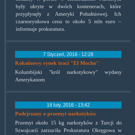
były ukryte w dwóch kontenerach, które
przypłynęły z Ameryki Południowej. Ich
czarnorynkowa cena to około 5 mln euro –
informuje prokuratura.
7 Styczeń, 2016 - 12:28
Kokainowy rynek traci "El Mocho"
Kolumbijski "król narkotykowy" wydany
Amerykanom
18 luty, 2016 - 13:42
Podejrzany o przemyt narkotyków
Przemyt około 15 kg narkotyków z Turcji do
Szwajcarii zarzuciła Prokuratura Okręgowa w