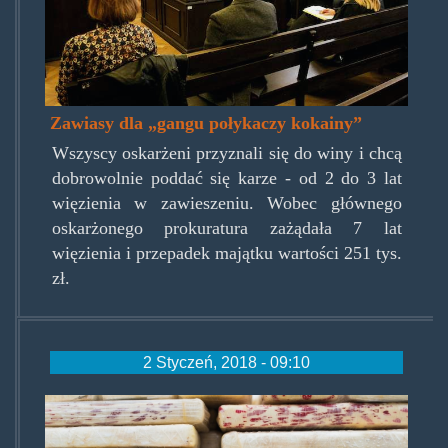
Zawiasy dla „gangu połykaczy kokainy”
Wszyscy oskarżeni przyznali się do winy i chcą
dobrowolnie poddać się karze - od 2 do 3 lat
więzienia w zawieszeniu. Wobec głównego
oskarżonego prokuratura zażądała 7 lat
więzienia i przepadek majątku wartości 251 tys.
zł.
2 Styczeń, 2018 - 09:10
spain-
cocaine-