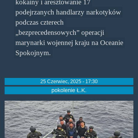
kokainy i aresztowanie 17
podejrzanych handlarzy narkotyków
podczas czterech
„bezprecedensowych” operacji
marynarki wojennej kraju na Oceanie
Spokojnym.
25 Czerwiec, 2025 - 17:30
pokolenie Ł.K.
obraz_2025-
06-
21_152357458.png