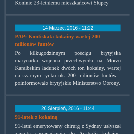
Koninie 23-letniemu mieszkańcowi Słupcy
14 Marzec, 2016 - 11:22
PAP: Konfiskata kokainy wartej 200
milionów funtów
Po kilkugodzinnym pościgu brytyjska
marynarka wojenna przechwyciła na Morzu
Karaibskim ładunek dwóch ton kokainy, wartej
na czarnym rynku ok. 200 milionów funtów -
poinformowało brytyjskie Ministerstwo Obrony.
26 Sierpień, 2016 - 11:44
91-latek z kokainą
91-letni emerytowany chirurg z Sydney usłyszał
zarzuty sprowadzenia do Australii kokainy,