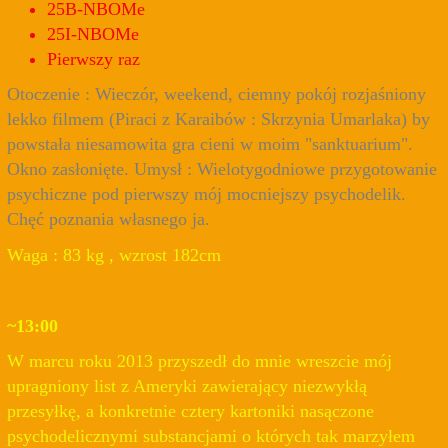
25B-NBOMe
25I-NBOMe
Pierwszy raz
Otoczenie : Wieczór, weekend, ciemny pokój rozjaśniony
lekko filmem (Piraci z Karaibów : Skrzynia Umarlaka) by
powstała niesamowita gra cieni w moim "sanktuarium".
Okno zasłonięte. Umysł : Wielotygodniowe przygotowanie
psychiczne pod pierwszy mój mocniejszy psychodelik.
Chęć poznania własnego ja.
Waga : 83 kg , wzrost 182cm
~13:00
W marcu roku 2013 przyszedł do mnie wreszcie mój
upragniony list z Ameryki zawierający niezwykłą
przesyłkę, a konkretnie cztery kartoniki nasączone
psychodelicznymi substancjami o których tak marzyłem