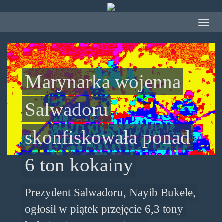
Przejdź
do
Toggle
treści
navigat
Marynarka wojenna
Salwadoru
skonfiskowała ponad
6 ton kokainy
Prezydent Salwadoru, Nayib Bukele,
ogłosił w piątek przejęcie 6,3 tony