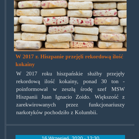
seizure.jpg
W 2017 r. Hiszpanie przejęli rekordową ilość
kokainy
W 2017 roku hiszpańskie służby przejęły
rekordową ilość kokainy, ponad 30 ton -
poinformował w zeszłą środę szef MSW
Hiszpanii Juan Ignacio Zoido. Większość z
zarekwirowanych przez funkcjonariuszy
narkotyków pochodziło z Kolumbii.
16 Wrzesień, 2020 - 12:30