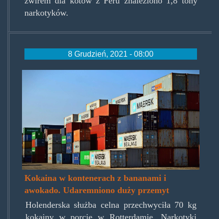
żwirem dla kotów z Peru znaleziono 1,8 tony
narkotyków.
8 Grudzień, 2021 - 08:00
narkotyki-
przyplynely-
z-
ameryki-
poludniowej-
fot-
pexels.jpg
Kokaina w kontenerach z bananami i
awokado. Udaremniono duży przemyt
Holenderska służba celna przechwyciła 70 kg
kokainy w porcie w Rotterdamie. Narkotyki