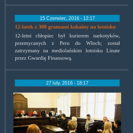
15 Czerwiec, 2016 - 12:17
12-latek z 300 gramami kokainy na lotnisku
12-letni chłopiec był kurierem narkotyków,
przemycanych z Peru do Włoch; został
zatrzymany na mediolańskim lotnisku Linate
przez Gwardię Finansową.
27 luty, 2016 - 18:17
zawiasydlapolykaczykokainy.j