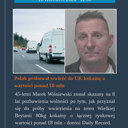
przedsiebiorca.jpg
Polak próbował wwieźć do UK kokainę o
wartości ponad £8 mln
45-letni Marek Wiśniewski został skazany na 8
lat pozbawienia wolności po tym, jak przyznał
się do próby wwiezienia na teren Wielkiej
Brytanii 80kg kokainy o łącznej rynkowej
wartości ponad £8 mln - donosi Daily Record.