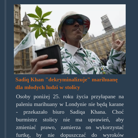
sadiq_khan_.png
Sadiq Khan "dekryminalizuje" marihuanę
dla młodych ludzi w stolicy
Osoby poniżej 25. roku życia przyłapane na
paleniu marihuany w Londynie nie będą karane
- przekazało biuro Sadiqa Khana. Choć
burmistrz stolicy nie ma uprawień, aby
zmieniać prawo, zamierza on wykorzystać
furtkę, by nie dopuszczać do wyroków