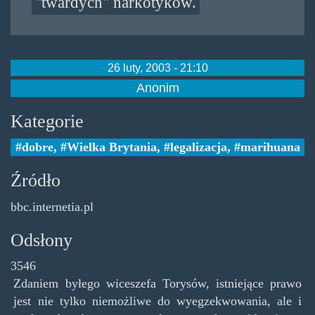
"twardych" narkotyków.
26 luty, 2003 - 21:10
Anonim
Kategorie
dobre
,
Wielka Brytania
,
legalizacja
,
marihuana
Źródło
bbc.internetia.pl
Odsłony
3546
Zdaniem byłego wiceszefa Torysów, istniejące prawo
jest nie tylko niemożliwe do wyegzekwowania, ale i