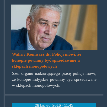
north_wales_police_and_crime
Walia : Komisarz ds. Policji mówi, że
konopie powinny być sprzedawane w
sklepach monopolowych
Szef organu nadzorującego pracę policji mówi,
że konopie indyjskie powinny być sprzedawane
w sklepach monopolowych.
28 Lipiec, 2016 - 11:43