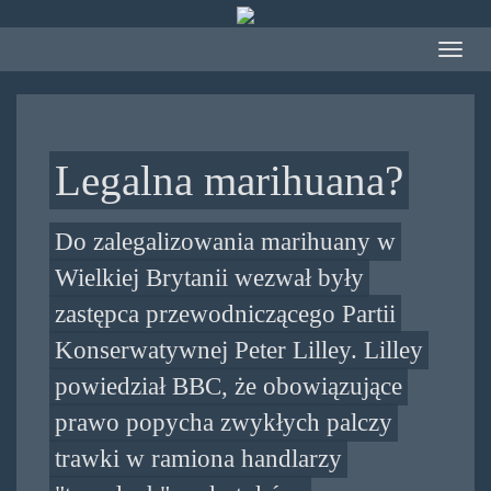
Przejdź
do
Toggle
treści
navigat
Legalna marihuana?
Do zalegalizowania marihuany w
Wielkiej Brytanii wezwał były
zastępca przewodniczącego Partii
Konserwatywnej Peter Lilley. Lilley
powiedział BBC, że obowiązujące
prawo popycha zwykłych palczy
trawki w ramiona handlarzy