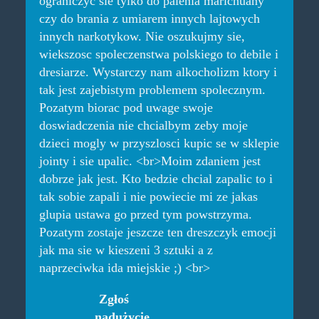
ograniczyc sie tylko do palenia marichuany
czy do brania z umiarem innych lajtowych
innych narkotykow. Nie oszukujmy sie,
wiekszosc spoleczenstwa polskiego to debile i
dresiarze. Wystarczy nam alkocholizm ktory i
tak jest zajebistym problemem spolecznym.
Pozatym biorac pod uwage swoje
doswiadczenia nie chcialbym zeby moje
dzieci mogly w przyszlosci kupic se w sklepie
jointy i sie upalic. <br>Moim zdaniem jest
dobrze jak jest. Kto bedzie chcial zapalic to i
tak sobie zapali i nie powiecie mi ze jakas
glupia ustawa go przed tym powstrzyma.
Pozatym zostaje jeszcze ten dreszczyk emocji
jak ma sie w kieszeni 3 sztuki a z
naprzeciwka ida miejskie ;) <br>
Zgłoś
nadużycie