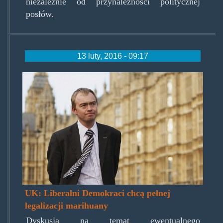
niezależnie od przynależności politycznej
posłów.
13 luty, 2016 - 09:17
tim-
farron.jpg
UK: Liberalni Demokraci chcą pełnej
legalizacji marihuany
Dyskusja na temat ewentualnego