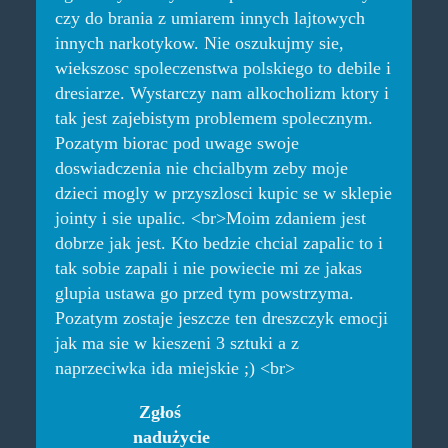
czy do brania z umiarem innych lajtowych
innych narkotykow. Nie oszukujmy sie,
wiekszosc spoleczenstwa polskiego to debile i
dresiarze. Wystarczy nam alkocholizm ktory i
tak jest zajebistym problemem spolecznym.
Pozatym biorac pod uwage swoje
doswiadczenia nie chcialbym zeby moje
dzieci mogly w przyszlosci kupic se w sklepie
jointy i sie upalic. <br>Moim zdaniem jest
dobrze jak jest. Kto bedzie chcial zapalic to i
tak sobie zapali i nie powiecie mi ze jakas
glupia ustawa go przed tym powstrzyma.
Pozatym zostaje jeszcze ten dreszczyk emocji
jak ma sie w kieszeni 3 sztuki a z
naprzeciwka ida miejskie ;) <br>
Zgłoś
nadużycie