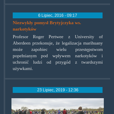
6 Lipiec, 2016 - 09:17
Niezwykły pomysł Brytyjczyka ws.
narkotyków
Profesor Roger Pertwee z University of
Aberdeen przekonuje, że legalizacja marihuany
może zapobiec wielu przestępstwom
popełnianym pod wpływem narkotyków i
uchronić ludzi od przygód z twardszymi
używkami.
23 Lipiec, 2019 - 12:36
london_marijuana.jpg