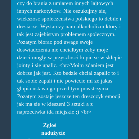
czy do brania z umiarem innych lajtowych
innych narkotykow. Nie oszukujmy sie,
wiekszosc spoleczenstwa polskiego to debile i
dresiarze. Wystarczy nam alkocholizm ktory i
tak jest zajebistym problemem spolecznym.
Pozatym biorac pod uwage swoje
doswiadczenia nie chcialbym zeby moje
dzieci mogly w przyszlosci kupic se w sklepie
jointy i sie upalic. <br>Moim zdaniem jest
dobrze jak jest. Kto bedzie chcial zapalic to i
tak sobie zapali i nie powiecie mi ze jakas
glupia ustawa go przed tym powstrzyma.
Pozatym zostaje jeszcze ten dreszczyk emocji
jak ma sie w kieszeni 3 sztuki a z
naprzeciwka ida miejskie ;) <br>
Zgłoś
nadużycie