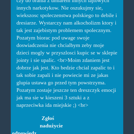
czy do brania z umiarem innych lajtowych
innych narkotykow. Nie oszukujmy sie,
wiekszosc spoleczenstwa polskiego to debile i
dresiarze. Wystarczy nam alkocholizm ktory i
tak jest zajebistym problemem spolecznym.
Pozatym biorac pod uwage swoje
doswiadczenia nie chcialbym zeby moje
dzieci mogly w przyszlosci kupic se w sklepie
jointy i sie upalic. <br>Moim zdaniem jest
dobrze jak jest. Kto bedzie chcial zapalic to i
tak sobie zapali i nie powiecie mi ze jakas
glupia ustawa go przed tym powstrzyma.
Pozatym zostaje jeszcze ten dreszczyk emocji
jak ma sie w kieszeni 3 sztuki a z
naprzeciwka ida miejskie ;) <br>
Zgłoś
nadużycie
odpowiedz