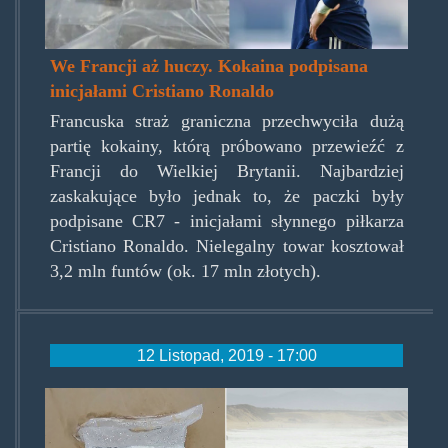
We Francji aż huczy. Kokaina podpisana
inicjałami Cristiano Ronaldo
Francuska straż graniczna przechwyciła dużą
partię kokainy, którą próbowano przewieźć z
Francji do Wielkiej Brytanii. Najbardziej
zaskakujące było jednak to, że paczki były
podpisane CR7 - inicjałami słynnego piłkarza
Cristiano Ronaldo. Nielegalny towar kosztował
3,2 mln funtów (ok. 17 mln złotych).
12 Listopad, 2019 - 17:00
france-
drugs-