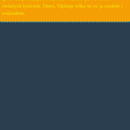
świeżych łysiczek. Ostro. Opisuje tylko to co ja czułem i
widziałem.