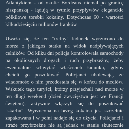
Atlantykiem - od okolic Bordeaux niemal po granicę
hiszpańską - lądują w rytmie przypływów eleganckie
półkilowe torebki kokainy. Dotychczas 60 - wartości
kilkudziesięciu milionów franków
Uważa się, że ten "trefny" ładunek wyrzucono do
morza z jakiegoś statku na widok nadpływających
celników. Od kilku dni policja kontrolowała samochody
na okolicznych drogach i ruch przybrzeżny, żeby
ewentualnie schwytać właścicieli ładunku, gdyby
chcieli go poszukiwać. Policjanci ubolewają, że
wiadomość o nim przedostała się w końcu do mediów.
Wskutek tego turyści, którzy przyjechali nad morze w
ten długi weekend (dzień zwycięstwa jest we Francji
świętem), aktywnie włączyli się do poszukiwań
"skarbu". Wyrzucona na brzeg kokaina jest szczelnie
zapakowana i w pełni nadaje się do użycia. Policjanci i
straże przybrzeżne nie są jednak w stanie skutecznie