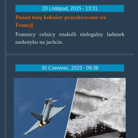
20 Listopad, 2015 - 13:31
Ponad tonę kokainy przechwycono we
Francji
Franuscy celnicy znaleźli nielegalny ładunek
narkotyku na jachcie.
30 Czerwiec, 2023 - 09:36
frenchcocoair.jpg