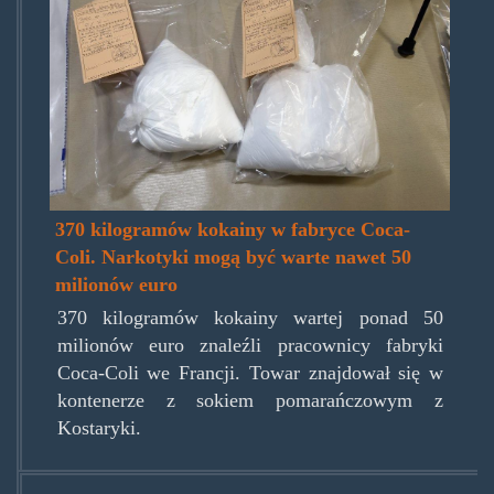
cola.jpg
370 kilogramów kokainy w fabryce Coca-
Coli. Narkotyki mogą być warte nawet 50
milionów euro
​370 kilogramów kokainy wartej ponad 50
milionów euro znaleźli pracownicy fabryki
Coca-Coli we Francji. Towar znajdował się w
kontenerze z sokiem pomarańczowym z
Kostaryki.