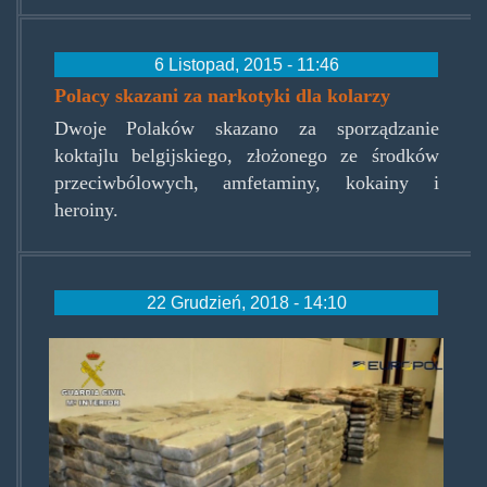
6 Listopad, 2015 - 11:46
Polacy skazani za narkotyki dla kolarzy
Dwoje Polaków skazano za sporządzanie
koktajlu belgijskiego, złożonego ze środków
przeciwbólowych, amfetaminy, kokainy i
heroiny.
22 Grudzień, 2018 - 14:10
roberdawescocaine.jpg