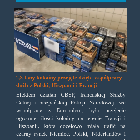
3-
446297.jpg
1,3 tony kokainy przejęte dzięki współpracy
służb z Polski, Hiszpanii i Francji
Efektem działań CBŚP, francuskiej Służby
Celnej i hiszpańskiej Policji Narodowej, we
współpracy z Europolem, było przejęcie
ogromnej ilości kokainy na terenie Francji i
Hiszpanii, która docelowo miała trafić na
czarny rynek Niemiec, Polski, Niderlandów i