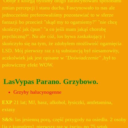
Oboje z kolegą byliśmy długo zafascynowani sposobami
zmian percepcji i stanu ducha. Fascynowało to nas ale
jednocześnie preferowaliśmy pozostawiać to w sferze
fantazji bo przecież "skąd my to ogarniemy?" "nie chcę
skończyć jak ćpun" "a co jeśli mam jakąś chorobę
psychiczną?". No ale cóż, los bywa zaskakujący i
skończyło się na tym, że zdobyłem możliwość ogarnięcia
LSD. Mój pierwszy raz z tą substancją był niesamowity,
aczkolwiek jak jest opisane w "
Doświadczenie"
,był to
połowiczny efekt WOW.
LasVypas Parano. Grzybowo.
Grzyby halucynogenne
EXP
21 lat; MJ, hasz, alkohol, łysiczki, amfetamina,
extasy
S&S:
las jesienną porą, część przygody na osiedlu. 2 osoby
[ja z kumplem], pierwszy raz w życiu- po 75 sztuk