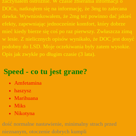
zaczynałem ostrożnie. W czasie zbierania informacji o
DOCu, natknąłem się na informację, że 3mg to zalecana
dawka. Wywnioskowałem, że 2mg też powinno dać jakieś
efekty, zapewniając jednocześnie komfort, który dobrze
mieć kiedy bierze się coś po raz pierwszy. Zwłaszcza zimą
w lesie. Z nielicznych opisów wynikało, że DOC jest dosyć
podobny do LSD. Moje oczekiwania były zatem wysokie.
Opis jak zwykle po długim czasie (3 lata).
Speed - co tu jest grane?
Amfetamina
haszysz
Marihuana
Miks
Nikotyna
dość normalne nastawienie, minimalny strach przed
nieznanym, otoczenie dobrych kumpli