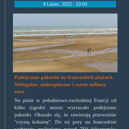
9 Lipiec, 2022 - 10:00
kokonaplazy.jpg
Podejrzane pakunki na francuskich plażach.
Nielegalne, niebezpieczne i warte miliony
euro
Na plaże w południowo-zachodniej Francji od
kilku tygodni morze wyrzucało podejrzane
pakunki. Okazało się, że zawierają przeważnie
"czystą kokainę". Do tej pory na francuskim