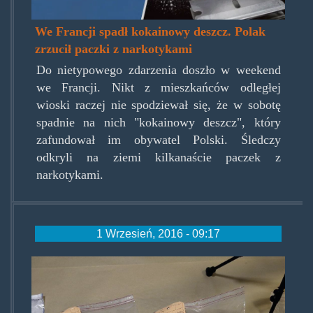
We Francji spadł kokainowy deszcz. Polak
zrzucił paczki z narkotykami
Do nietypowego zdarzenia doszło w weekend
we Francji. Nikt z mieszkańców odległej
wioski raczej nie spodziewał się, że w sobotę
spadnie na nich "kokainowy deszcz", który
zafundował im obywatel Polski. Śledczy
odkryli na ziemi kilkanaście paczek z
narkotykami.
1 Wrzesień, 2016 - 09:17
coke-
coca-