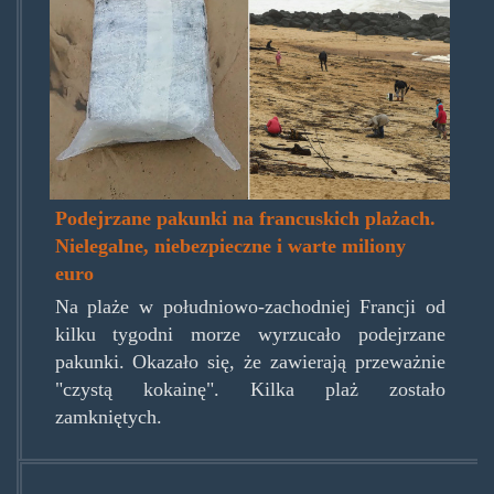
index.jpg
Podejrzane pakunki na francuskich plażach.
Nielegalne, niebezpieczne i warte miliony
euro
Na plaże w południowo-zachodniej Francji od
kilku tygodni morze wyrzucało podejrzane
pakunki. Okazało się, że zawierają przeważnie
"czystą kokainę". Kilka plaż zostało
zamkniętych.