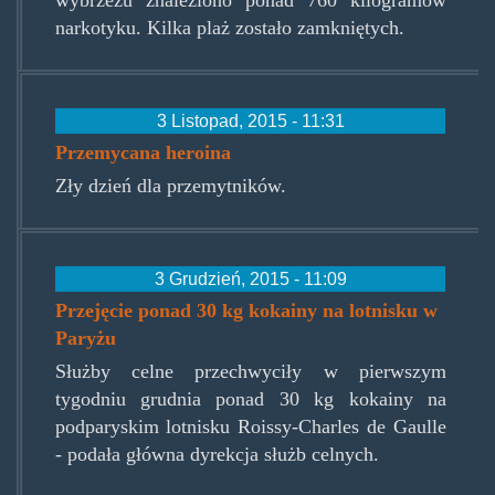
wybrzeżu znaleziono ponad 760 kilogramów
narkotyku. Kilka plaż zostało zamkniętych.
3 Listopad, 2015 - 11:31
Przemycana heroina
Zły dzień dla przemytników.
3 Grudzień, 2015 - 11:09
Przejęcie ponad 30 kg kokainy na lotnisku w
Paryżu
Służby celne przechwyciły w pierwszym
tygodniu grudnia ponad 30 kg kokainy na
podparyskim lotnisku Roissy-Charles de Gaulle
- podała główna dyrekcja służb celnych.