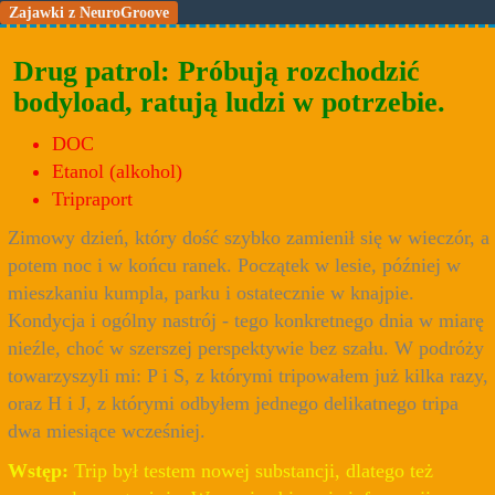
Zajawki z NeuroGroove
Drug patrol: Próbują rozchodzić
bodyload, ratują ludzi w potrzebie.
DOC
Etanol (alkohol)
Tripraport
Zimowy dzień, który dość szybko zamienił się w wieczór, a
potem noc i w końcu ranek. Początek w lesie, później w
mieszkaniu kumpla, parku i ostatecznie w knajpie.
Kondycja i ogólny nastrój - tego konkretnego dnia w miarę
nieźle, choć w szerszej perspektywie bez szału. W podróży
towarzyszyli mi: P i S, z którymi tripowałem już kilka razy,
oraz H i J, z którymi odbyłem jednego delikatnego tripa
dwa miesiące wcześniej.
Wstęp:
Trip był testem nowej substancji, dlatego też