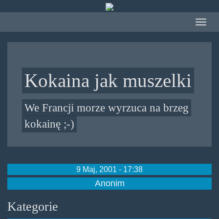
Przejdź
do
Toggle
treści
navigat
Kokaina jak muszelki
We Francji morze wyrzuca na brzeg
kokainę ;-)
9 Maj, 2001 - 17:38
Anonim
Kategorie