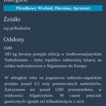
Środkowy Wschód
,
heroina
,
przemyt
Źródło
wp.pl/RadioZet
Odsłony
1688
345 kg heroiny przejęła milicja w środkowoazjatyckim
Tadżykistanie - byłej republice radzieckiej leżącej na
szlaku narkotykowym z Afganistanu do Europy.
W ubiegłym roku na pograniczu tadżycko-afgańskim
przejęto ponad 3,5 tony przemycanych narkotyków.
Zatrzymano też ponad 1200 przemytników, w
większości Afgańczyków. W czasie potyczek
granicznych zginęło też kilkudziesięciu z nich.