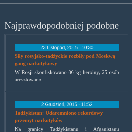
Najprawdopodobniej podobne
23 Listopad, 2015 - 10:30
Siły rosyjsko-tadżyckie rozbiły pod Moskwą
gang narkotykowy
W Rosji skonfiskowano 86 kg heroiny, 25 osób
aresztowano.
2 Grudzień, 2015 - 11:52
Tadżykistan: Udaremniono rekordowy
przemyt narkotyków
Na granicy Tadżykistanu i Afganistanu