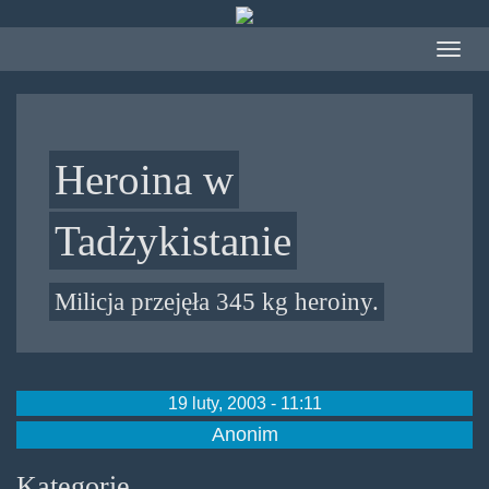
Przejdź
do
Toggle
treści
navigat
Heroina w
Tadżykistanie
Milicja przejęła 345 kg heroiny.
19 luty, 2003 - 11:11
Anonim
Kategorie