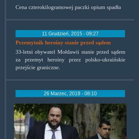
Cena czterokilogramowej paczki opium spadła
11 Grudzień, 2015 - 09:27
Przemytnik heroiny stanie przed sądem
33-letni obywatel Mołdawii stanie przed sądem
za przemyt heroiny przez polsko-ukraińskie
przejście graniczne.
26 Marzec, 2018 - 08:10
vangelis_marinakis.jpg