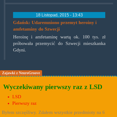
18 Listopad, 2015 - 13:43
Gdańsk: Udaremniono przemyt heroiny i
amfetaminy do Szwecji
Heroinę i amfetaminę wartą ok. 100 tys. zł
próbowała przemycić do Szwecji mieszkanka
Gdyni.
Zajawki z NeuroGroove
Wyczekiwany pierwszy raz z LSD
LSD
Pierwszy raz
Byłem szczęśliwy. Zdałem wszystkie przedmioty na 6