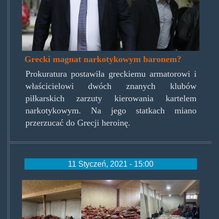
Grecki magnat narkotykowym baronem?
Prokuratura postawiła greckiemu armatorowi i
właścicielowi dwóch znanych klubów
piłkarskich zarzuty kierowania kartelem
narkotykowym. Na jego statkach miano
przerzucać do Grecji heroinę.
11 Styczeń, 2021 - 15:00
przemyt-
heroiny-