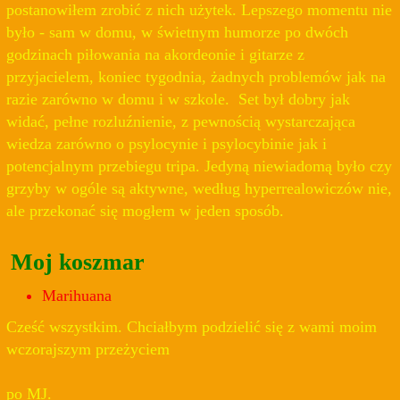
postanowiłem zrobić z nich użytek. Lepszego momentu nie
było - sam w domu, w świetnym humorze po dwóch
godzinach piłowania na akordeonie i gitarze z
przyjacielem, koniec tygodnia, żadnych problemów jak na
razie zarówno w domu i w szkole. Set był dobry jak
widać, pełne rozluźnienie, z pewnością wystarczająca
wiedza zarówno o psylocynie i psylocybinie jak i
potencjalnym przebiegu tripa. Jedyną niewiadomą było czy
grzyby w ogóle są aktywne, według hyperrealowiczów nie,
ale przekonać się mogłem w jeden sposób.
Moj koszmar
Marihuana
Cześć wszystkim. Chciałbym podzielić się z wami moim
wczorajszym przeżyciem
po MJ.