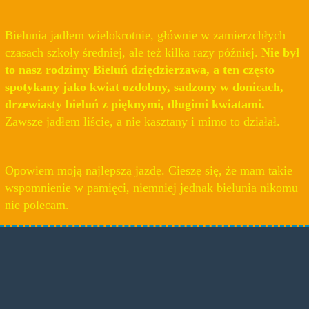
Bielunia jadłem wielokrotnie, głównie w zamierzchłych
czasach szkoły średniej, ale też kilka razy później.
Nie był
to nasz rodzimy Bieluń dziędzierzawa, a ten często
spotykany jako kwiat ozdobny, sadzony w donicach,
drzewiasty bieluń z pięknymi, długimi kwiatami.
Zawsze jadłem liście, a nie kasztany i mimo to działał.
Opowiem moją najlepszą jazdę. Cieszę się, że mam takie
wspomnienie w pamięci, niemniej jednak bielunia nikomu
nie polecam.