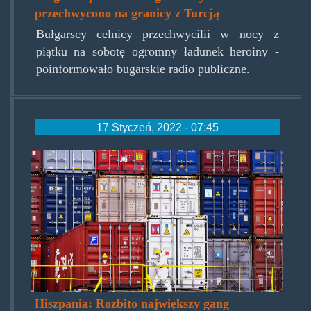
przechwycono na granicy z Turcją
Bułgarscy celnicy przechwycilii w nocy z
piątku na sobotę ogromny ładunek heroiny -
poinformowało bugarskie radio publiczne.
17 Styczeń, 2022 - 07:45
spanishheroinbust.jpg
Hiszpania: Rozbito największy gang