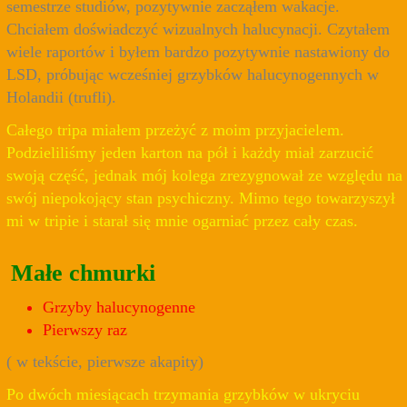
semestrze studiów, pozytywnie zacząłem wakacje.
Chciałem doświadczyć wizualnych halucynacji. Czytałem
wiele raportów i byłem bardzo pozytywnie nastawiony do
LSD, próbując wcześniej grzybków halucynogennych w
Holandii (trufli).
Całego tripa miałem przeżyć z moim przyjacielem.
Podzieliliśmy jeden karton na pół i każdy miał zarzucić
swoją część, jednak mój kolega zrezygnował ze względu na
swój niepokojący stan psychiczny. Mimo tego towarzyszył
mi w tripie i starał się mnie ogarniać przez cały czas.
Małe chmurki
Grzyby halucynogenne
Pierwszy raz
( w tekście, pierwsze akapity)
Po dwóch miesiącach trzymania grzybków w ukryciu