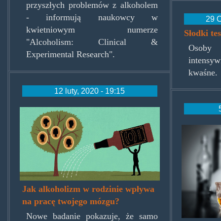
przyszłych problemów z alkoholem
- informują naukowcy w
29 C
kwietniowym numerze
Słodki te
"Alcoholism: Clinical &
Osoby
Experimental Research".
intensyw
kwaśne.
12 luty, 2020 - 19:15
alcoholisminfamily.jpg
alcoho
probl
Jak alkoholizm w rodzinie wpływa
na pracę twojego mózgu?
Nowe badanie pokazuje, że samo