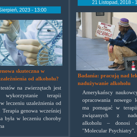
21 Listopad, 2018 - 
Sierpień, 2023 - 13:00
alcoholresearch
ene.jpg
genowa skuteczna w
Badania: pracują nad le
uzależnienia od alkoholu?
nadużywanie alkoholu
testów na zwierzętach jest
Amerykańscy naukowcy
 wykorzystanie terapii
opracowania nowego l
w leczeniu uzależnienia od
ma pomagać w terapii
. Terapia genowa wcześniej
związanych z nadu
a była w leczeniu choroby
alkoholu – donosi c
na
"Molecular Psychiatry".