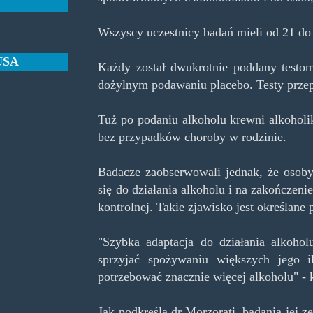
Wszyscy uczestnicy badań mieli od 21 do 3
USA
Każdy został dwukrotnie poddany testo
dożylnym podawaniu placebo. Testy prze
Tuż po podaniu alkoholu krewni alkohol
bez przypadków choroby w rodzinie.
Badacze zaobserwowali jednak, że osob
się do działania alkoholu i na zakończen
kontrolnej. Takie zjawisko jest określane 
"Szybka adaptacja do działania alkohol
sprzyjać spożywaniu większych jego i
potrzebować znacznie więcej alkoholu" - 
Jak podkreśla dr Morzorati, badania jej z