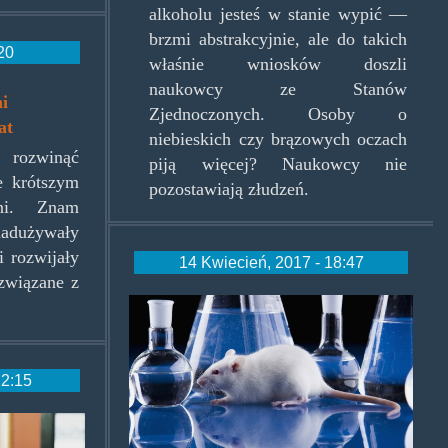
alkoholu jesteś w stanie wypić —
brzmi abstrakcyjnie, ale do takich
:20
właśnie wniosków doszli
naukowcy ze Stanów
pg
i
Zjednoczonych. Osoby o
at
niebieskich czy brązowych oczach
rozwinąć
piją więcej? Naukowcy nie
e krótszym
pozostawiają złudzeń.
ni. Znam
 nadużywały
i rozwijały
14 Kwiecień, 2017 - 18:47
 związane z
lab-
rat.jpg
12:15