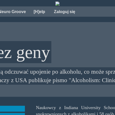
Neuro Groove
[H]elp
Zaloguj się
ez geny
ją odczuwać upojenie po alkoholu, co może sp
daczy z USA publikuje pismo "Alcoholism: Clini
Naukowcy z Indiana University Schoo
spokrewnionych z alkoholikami i 58 osób,