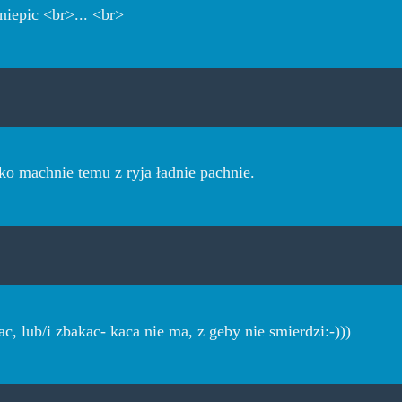
niepic <br>... <br>
vko machnie temu z ryja ładnie pachnie.
rac, lub/i zbakac- kaca nie ma, z geby nie smierdzi:-)))