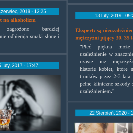
zerwiec, 2018 - 12:25
13 luty, 2019 - 09
st na alkoholizm
oldmandrunk.j
 zagrożone bardziej
Ekspert: są nieuzależnien
nie odbierają smaki słone i
mężczyźni pijący 30, 35 l
"Płeć piękna może 
uzależnienie w znaczni
czasie niż mężczyź
5 luty, 2017 - 17:47
historie kobiet, które
trunków przez 2-3 lata 
l-
pełne kliniczne szkody
em.jpg
uzależnieniem."
22 Sierpień, 2020 - 
get-