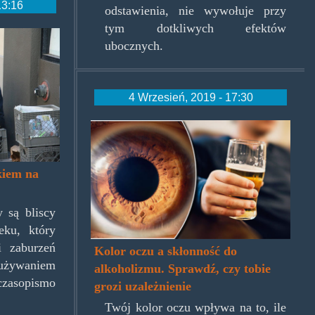
13:16
odstawienia, nie wywołuje przy
tym dotkliwych efektów
.jpg
ubocznych.
4 Wrzesień, 2019 - 17:30
eye-
828424.jpg
kiem na
 są bliscy
eku, który
 zaburzeń
Kolor oczu a skłonność do
żywaniem
alkoholizmu. Sprawdź, czy tobie
zasopismo
grozi uzależnienie
Twój kolor oczu wpływa na to, ile