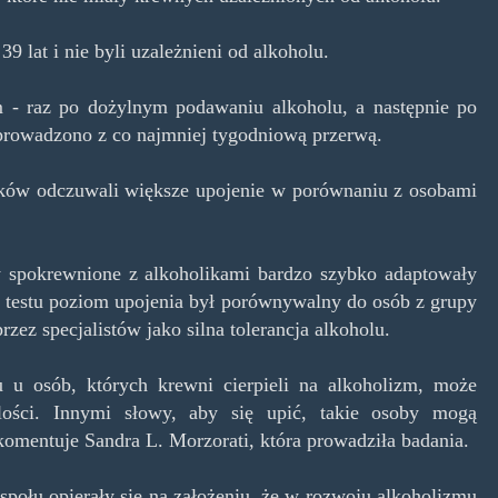
9 lat i nie byli uzależnieni od alkoholu.
m - raz po dożylnym podawaniu alkoholu, a następnie po
prowadzono z co najmniej tygodniową przerwą.
ików odczuwali większe upojenie w porównaniu z osobami
y spokrewnione z alkoholikami bardzo szybko adaptowały
ie testu poziom upojenia był porównywalny do osób z grupy
przez specjalistów jako silna tolerancja alkoholu.
u u osób, których krewni cierpieli na alkoholizm, może
lości. Innymi słowy, aby się upić, takie osoby mogą
komentuje Sandra L. Morzorati, która prowadziła badania.
espołu opierały się na założeniu, że w rozwoju alkoholizmu