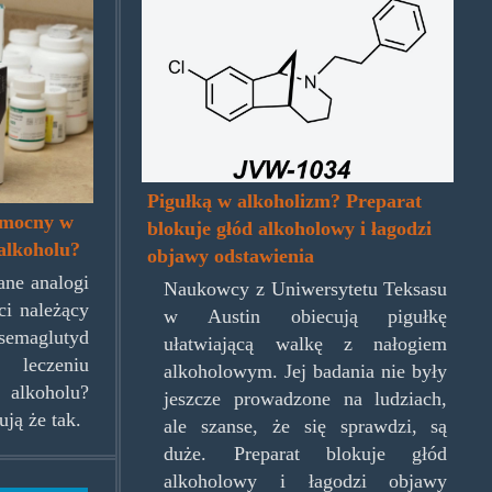
jvw1034.jpg
Pigułką w alkoholizm? Preparat
omocny w
blokuje głód alkoholowy i łagodzi
 alkoholu?
objawy odstawienia
ne analogi
Naukowcy z Uniwersytetu Teksasu
i należący
w Austin obiecują pigułkę
emaglutyd
ułatwiającą walkę z nałogiem
eczeniu
alkoholowym. Jej badania nie były
lkoholu?
jeszcze prowadzone na ludziach,
ją że tak.
ale szanse, że się sprawdzi, są
duże. Preparat blokuje głód
alkoholowy i łagodzi objawy