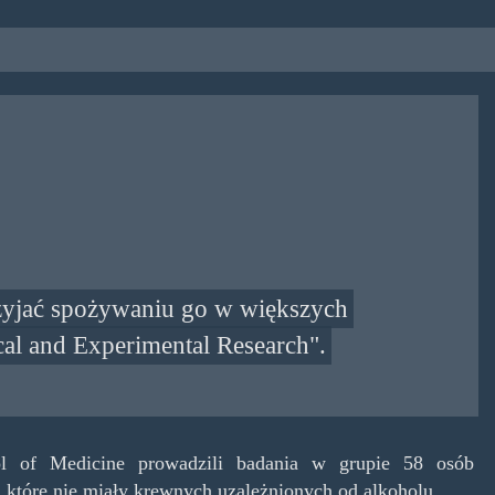
rzyjać spożywaniu go w większych
cal and Experimental Research".
l of Medicine prowadzili badania w grupie 58 osób
 które nie miały krewnych uzależnionych od alkoholu.