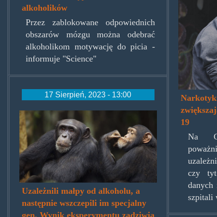
covid
alkoholików
Przez zablokowane odpowiednich
obszarów mózgu można odebrać
alkoholikom motywację do picia -
informuje "Science"
17 Sierpień, 2023 - 13:00
Narkotyki
zwiększa
chimps-
19
rex.jpg
Na CO
poważ
uzależ
czy ty
danych 
Uzależnili małpy od alkoholu, a
szpital
następnie wszczepili im specjalny
gen. Wynik eksperymentu zadziwia