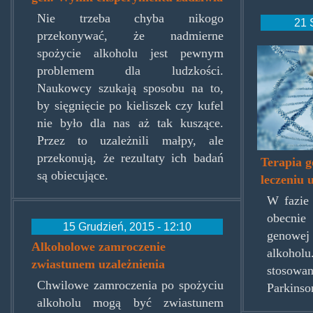
Nie trzeba chyba nikogo
21 
przekonywać, że nadmierne
alcog
spożycie alkoholu jest pewnym
problemem dla ludzkości.
Naukowcy szukają sposobu na to,
by sięgnięcie po kieliszek czy kufel
nie było dla nas aż tak kuszące.
Przez to uzależnili małpy, ale
przekonują, że rezultaty ich badań
Terapia 
są obiecujące.
leczeniu 
W fazie 
obecnie
15 Grudzień, 2015 - 12:10
genowej 
Alkoholowe zamroczenie
alkoholu
zwiastunem uzależnienia
stosowan
Chwilowe zamroczenia po spożyciu
Parkinso
alkoholu mogą być zwiastunem