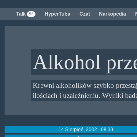
Przejdź
do
Talk
HyperTuba
Czat
Narkopedia
52
treści
Alkohol prz
Krewni alkoholików szybko przesta
ilościach i uzależnieniu. Wyniki ba
14 Sierpień, 2002 - 08:33