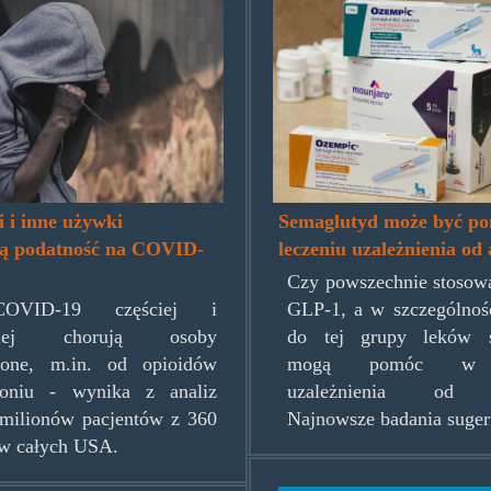
rugs.jpg
semaglutyd.jpg
Semaglutyd może być p
 i inne używki
leczeniu uzależnienia od
ją podatność na COVID-
Czy powszechnie stosowa
GLP-1, a w szczególnośc
VID-19 częściej i
do tej grupy leków s
niej chorują osoby
mogą pomóc w l
nione, m.in. od opioidów
uzależnienia od a
toniu - wynika z analiz
Najnowsze badania sugeru
milionów pacjentów z 360
i w całych USA.