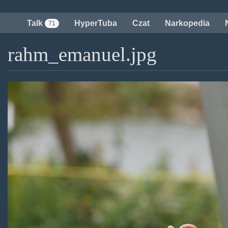
Przejdź
do
Talk
HyperTuba
Czat
Narkopedia
71
treści
rahm_emanuel.jpg