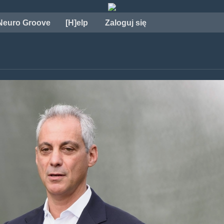
Neuro Groove
[H]elp
Zaloguj się