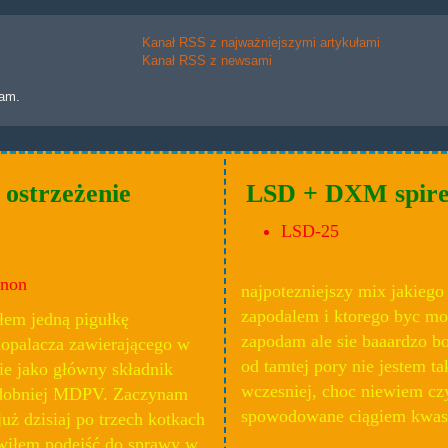
Kanał RSS z najważniejszymi artykułami
Kanał RSS z newsami
lam.
 ostrzeżenie
LSD + DXM spire
LSD-25
ynon
najpotezniejszy mix jakiego
zapodalem i ktorego byc mo
łem jedną pigułkę
zapodam ale sie baaardzo b
dopalacza zawierającego w
od tamtej pory nie jestem ta
ie jako główny składnik
wczesniej, choc niewiem czy
dobniej MDPV. Zaczynam
spowodowane ciągiem kwa
już dzisiaj po trzech kotkach
wiłem podejść do sprawy w