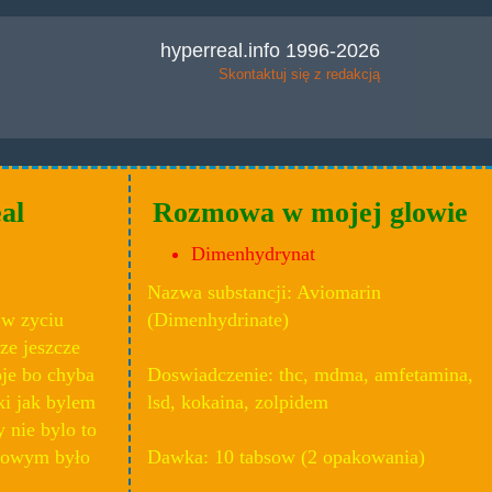
hyperreal.info 1996-2026
Skontaktuj się z redakcją
al
Rozmowa w mojej glowie
Dimenhydrynat
Nazwa substancji: Aviomarin
 w zyciu
(Dimenhydrinate)
ze jeszcze
oje bo chyba
Doswiadczenie: thc, mdma, amfetamina,
ki jak bylem
lsd, kokaina, zolpidem
 nie bylo to
sowym było
Dawka: 10 tabsow (2 opakowania)