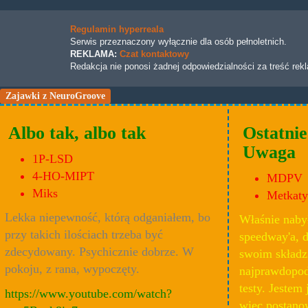
Regulamin hyperreala
Serwis przeznaczony wyłącznie dla osób pełnoletnich.
REKLAMA:
Czat kontaktowy
Redakcja nie ponosi żadnej odpowiedzialności za treść rek
Zajawki z NeuroGroove
Albo tak, albo tak
Ostatnie
Uwaga
1P-LSD
4-HO-MIPT
MDPV
Miks
Metkat
Lekka niepewność, którą odganiałem, bo
Właśnie naby
przy takich ilościach trzeba być
speedway'a, 
zdecydowany. Psychicznie dobrze. W
swoim składz
pokoju, z rana, wypoczęty.
najprawdopo
testy. Jestem 
https://www.youtube.com/watch?
więc postano