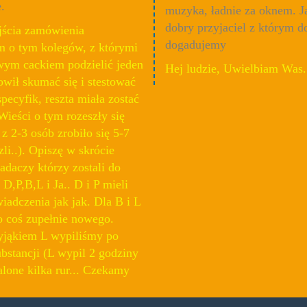
.
muzyka, ładnie za oknem. J
dobry przyjaciel z którym d
jścia zamówienia
dogadujemy
 o tym kolegów, z którymi
wym cackiem podzielić jeden
Hej ludzie, Uwielbiam Was.
owił skumać się i stestować
pecyfik, reszta miała zostać
ieści o tym rozeszły się
 z 2-3 osób zrobiło się 5-7
zli..). Opiszę w skrócie
adaczy którzy zostali do
 D,P,B,L i Ja.. D i P mieli
adczenia jak jak. Dla B i L
o coś zupełnie nowego.
jąkiem L wypiliśmy po
bstancji (L wypil 2 godziny
alone kilka rur... Czekamy