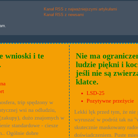
Kanał RSS z najważniejszymi artykułami
Kanał RSS z newsami
lam.
 wnioski i te
Nie ma ograniczeń
.
ludzie piękni i ko
jeśli nie są zwier
klatce.
ana
rt
LSD-25
Pozytywne przeżycie
osfera, trip spędzony w
tycznej wsi na odludziu,
Lekki lęk przed tym, że ni
(zakupy), dużo znajomych w
wyruszać w podróż tak na "
wienie standardowe - ciesze
skutecznie maskowany radoś
m.. Ogólnie dobre
doświadczeniem. Puste mies