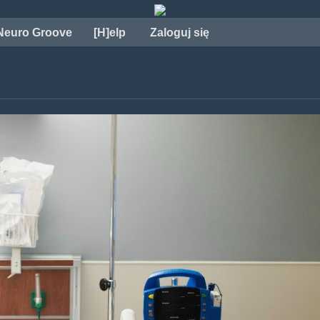
Neuro Groove
[H]elp
Zaloguj się