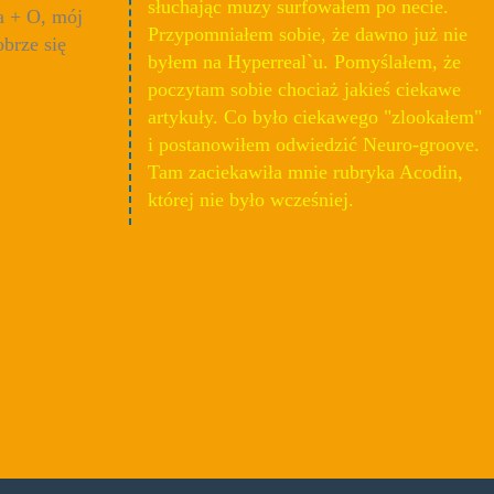
słuchając muzy surfowałem po necie.
a + O, mój
Przypomniałem sobie, że dawno już nie
obrze się
byłem na Hyperreal`u. Pomyślałem, że
poczytam sobie chociaż jakieś ciekawe
artykuły. Co było ciekawego "zlookałem"
i postanowiłem odwiedzić Neuro-groove.
Tam zaciekawiła mnie rubryka Acodin,
której nie było wcześniej.