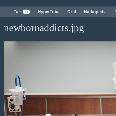
Przejdź
do
Talk
HyperTuba
Czat
Narkopedia
71
treści
newbornaddicts.jpg