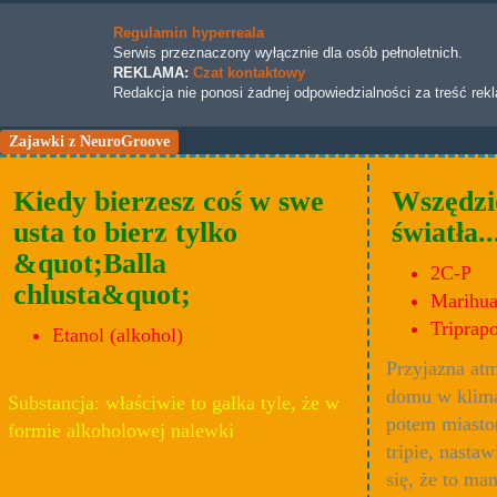
Regulamin hyperreala
Serwis przeznaczony wyłącznie dla osób pełnoletnich.
REKLAMA:
Czat kontaktowy
Redakcja nie ponosi żadnej odpowiedzialności za treść rek
Zajawki z NeuroGroove
Kiedy bierzesz coś w swe
Wszędzie
usta to bierz tylko
światła..
&quot;Balla
2C-P
chlusta&quot;
Marihu
Triprapo
Etanol (alkohol)
Przyjazna atm
domu w klima
Substancja: właściwie to gałka tyle, że w
potem miasto
formie alkoholowej nalewki
tripie, nasta
się, że to ma