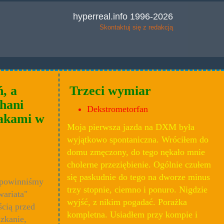
hyperreal.info 1996-2026
Skontaktuj się z redakcją
, a
Trzeci wymiar
chani
Dekstrometorfan
zakami w
Moja pierwsza jazda na DXM była
wyjątkowo spontaniczna. Wróciłem do
domu zmęczony, do tego nękało mnie
cholerne przeziębienie. Ogólnie czułem
się paskudnie do tego na dworze minus
e powinniśmy
trzy stopnie, ciemno i ponuro. Nigdzie
wariata"
wyjść, z nikim pogadać. Porażka
cią przed
kompletna. Usiadłem przy kompie i
zkanie,