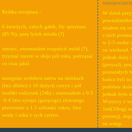
samopoczucie
Krótka receptura :
W dzień przy
powiadomiłem
6 świeżych, całych gałek, litr spirytusu
miałem się o
(85 %), parę łyżek miodu (?)
z nich postan
w 2-3 osoby s
zetrzeć, ewentualnie rozpuścić miód (?),
na weekend. W
trzymać razem w słoju pół roku, potrząsać
jednak dalej i
co czas jakiś
(przyszli, pos
pozostałych b
następnie zrobiłem nalew na skórkach
końca byli to:
(bez allebo) z 10 dużych cytryn i pół
podobne doświ
torebki rodzynek (24h) i zmieszałem z 0.3
jednak było t
-0.4 litra syropu (gorącego) złożonego
Wszyscy z wy
pierwotnie z 1.5 szklanki cukru, litra
1ml(10mg) su
wody i soku z tych cytryn.
pozniej), dop
na wstęp.