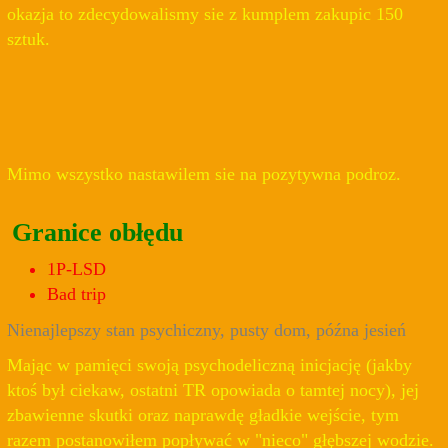
okazja to zdecydowalismy sie z kumplem zakupic 150
sztuk.
Mimo wszystko nastawilem sie na pozytywna podroz.
Granice obłędu
1P-LSD
Bad trip
Nienajlepszy stan psychiczny, pusty dom, późna jesień
Mając w pamięci swoją psychodeliczną inicjację (jakby
ktoś był ciekaw, ostatni TR opowiada o tamtej nocy), jej
zbawienne skutki oraz naprawdę gładkie wejście, tym
razem postanowiłem popływać w "nieco" głębszej wodzie.