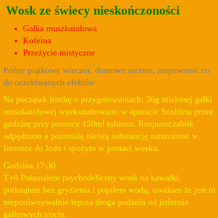
Wosk ze świecy nieskończoności
Gałka muszkatołowa
Kofeina
Przeżycie mistyczne
Późny piątkowy wieczór, domowe zacisze, niepewność co
do oczekiwanych efektów
Na początek trochę o przygotowaniach: 36g mielonej gałki
muszkatołowej wyekstrahowano w aparacie Soxhleta przez
godzinę przy pomocy 150ml toluenu. Rozpuszczalnik
odpędzono a pozostałą oleistą substancję zamrożono w
foremce do lodu i spożyto w postaci wosku.
Godzina 17:30
T+0 Połamałem psychodeliczny wosk na kawałki,
połknąłem bez gryzienia i popiłem wodą, uważam że jest to
nieporównywalnie lepsza droga podania od jedzenia
gałkowych trocin.