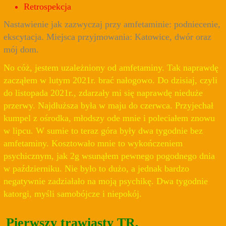
Retrospekcja
Nastawienie jak zazwyczaj przy amfetaminie: podniecenie,
ekscytacja. Miejsca przyjmowania: Katowice, dwór oraz
mój dom.
No cóż, jestem uzależniony od amfetaminy. Tak naprawdę
zacząłem w lutym 2021r. brać nałogowo. Do dzisiaj, czyli
do listopada 2021r., zdarzały mi się naprawdę nieduże
przerwy. Najdłuższa była w maju do czerwca. Przyjechał
kumpel z ośrodka, młodszy ode mnie i poleciałem znowu
w lipcu. W sumie to teraz góra były dwa tygodnie bez
amfetaminy. Kosztowało mnie to wykończeniem
psychicznym, jak 2g wsunąłem pewnego pogodnego dnia
w październiku. Nie było to dużo, a jednak bardzo
negatywnie zadziałało na moją psychikę. Dwa tygodnie
katorgi, myśli samobójcze i niepokój.
Pierwszy trawiasty TR,