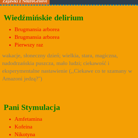
Zajawki z NeuroGroove
Wiedźmińskie delirium
Brugmansia arborea
Brugmansia arborea
Pierwszy raz
wakacje, słoneczny dzień; wielkia, stara, magiczna,
nadodrzańskia puszcza, mało ludzi; ciekawość i
eksperymentalne nastawienie (,,Ciekawe co te szamany w
Amazoni jedzą?")
Pani Stymulacja
Amfetamina
Kofeina
Nikotyna