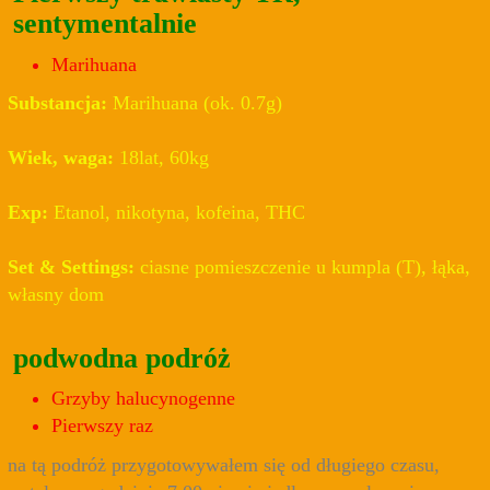
sentymentalnie
Marihuana
Substancja:
Marihuana (ok. 0.7g)
Wiek, waga:
18lat, 60kg
Exp:
Etanol, nikotyna, kofeina, THC
Set & Settings:
ciasne pomieszczenie u kumpla (T), łąka,
własny dom
podwodna podróż
Grzyby halucynogenne
Pierwszy raz
na tą podróż przygotowywałem się od długiego czasu,