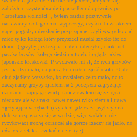
wstałem o godzinie 7.00 nic nie jadłem, umyłem się,
założyłem czyste ubranie i poszedłem do piwnicy po
"kapelusze wolności" , byłem bardzo pozytywnie
nastawiony do tego dnia, wypoczęty, czyściutki za oknem
super pogoda, mieszkanie posprzątane, czyli wszystko cud
miód tylko kolega który przyszedł musiał szybko iść do
domu :( grzyby już leżą na małym talerzyku, obok nich
paczka laysów, kolega siedzi na fotelu i ogląda jakieś
japońskie kreskówki :P wydawało mi się że tych grzybów
jest bardzo mało, na początku miałem zjeść około 30 ale
chuj zjadłem wszystko, bo myślałem że to mało, no to
zaczynamy grzyby zjadłem na 2 podejścia zagryzając
czipsami i zapijając wodą, spodziewałem się że będą
niedobre ale w smaku nawet nawet tylko ziemia i trawa
zgrzytająca w zębach (czytałem gdzieś że psylocybina
dobrze rozpuszcza się w wodzie, więc wolałem nie
ryzykować) trochę odrzucał ale gorsze rzeczy się jadło, no
cóż teraz relaks i czekać na efekty :)