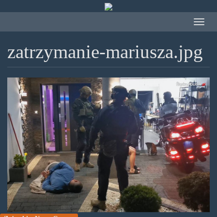
Przejdź
do
Toggle
treści
navigat
zatrzymanie-mariusza.jpg