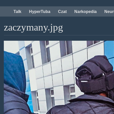
Przejdź
do
Talk
HyperTuba
Czat
Narkopedia
Neur
treści
zaczymany.jpg