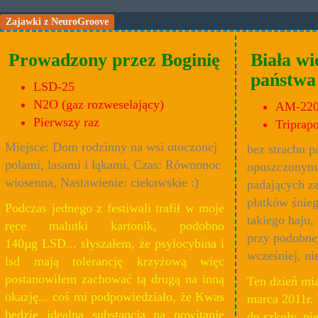
Zajawki z NeuroGroove
Prowadzony przez Boginię
Biała wi
państwa
LSD-25
N2O (gaz rozweselający)
AM-22
Pierwszy raz
Triprapo
Miejsce: Dom rodzinny na wsi otoczonej
bez strachu 
polami, lasami i łąkami, Czas: Równonoc
opuszczonym
wiosenna, Nastawienie: ciekawskie :)
padających z
płatków śnie
Podczas jednego z festiwali trafił w moje
takiego haju,
ręce malutki kartonik, podobno
przy podobnej
140µg LSD... słyszałem, że psylocybina i
wcześniej, ni
lsd mają tolerancję krzyżową więc
postanowiłem zachować tą drugą na inną
Ten dzień mia
okazję... coś mi podpowiedziało, że Kwas
marca 2011r. 
będzie idealną substancją na powitanie
do szkoły, pi