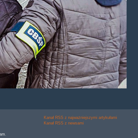
Kanał RSS z najważniejszymi artykułami
Kanał RSS z newsami
lam.