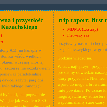
osna i przyszłość
trip raport: firs
 Kazachskiego
MDMA (Ecstasy)
Pierwszy raz
01
rt
pozytywny nastrój i chęć pr
czegoś niezwykłego w groni
palony AM, na kanapie w
 domku wśród wielkich
Godzina wieczorna.
a oknem wczesną wiosną
Wraz z najlepszym przyjac
gu, szczerze nie oczekiwałem
poszliśmy odwiedzić nasze
 ponieważ paradoksalnie
który przyjechał z Niemiec,
 dawce, zażytej parę dni
wpaść do niego z browarami
e było takiego łomotu ;)
miłe powitanie. Po czasie ki
ł być taki, jak poprzednie
niego zjawiliśmy atmosfera s
Wstając jak zwykle o 5.30
wspominaliśmy stare czasy.
erwszą myślą było, aby przed