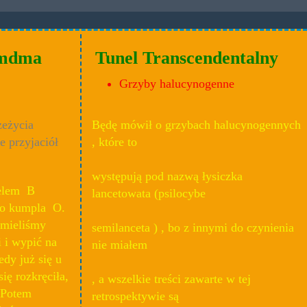
t mdma
Tunel Transcendentalny
Grzyby halucynogenne
zeżycia
Będę mówił o grzybach halucynogennych
e przyjaciół
, które to
występują pod nazwą łysiczka
ielem B
lancetowata (psilocybe
go kumpla O.
 mieliśmy
semilanceta ) , bo z innymi do czynienia
 i wypić na
nie miałem
edy już się u
ię rozkręciła,
, a wszelkie treści zawarte w tej
 Potem
retrospektywie są