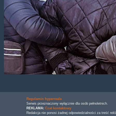
Regulamin hyperreala
Serwis przeznaczony wyłącznie dla osób pełnoletnich.
REKLAMA:
Czat kontaktowy
Redakcja nie ponosi żadnej odpowiedzialności za treść rek