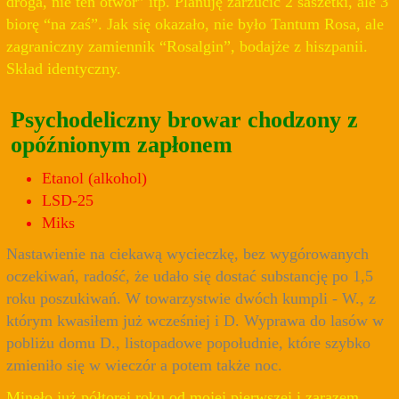
droga, nie ten otwór” itp. Planuję zarzucić 2 saszetki, ale 3
biorę “na zaś”. Jak się okazało, nie było Tantum Rosa, ale
zagraniczny zamiennik “Rosalgin”, bodajże z hiszpanii.
Skład identyczny.
Psychodeliczny browar chodzony z
opóźnionym zapłonem
Etanol (alkohol)
LSD-25
Miks
Nastawienie na ciekawą wycieczkę, bez wygórowanych
oczekiwań, radość, że udało się dostać substancję po 1,5
roku poszukiwań. W towarzystwie dwóch kumpli - W., z
którym kwasiłem już wcześniej i D. Wyprawa do lasów w
pobliżu domu D., listopadowe popołudnie, które szybko
zmieniło się w wieczór a potem także noc.
Minęło już półtorej roku od mojej pierwszej i zarazem