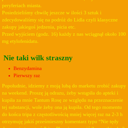
peryferiach miasta.
Posiedzieliśmy chwilę jeszcze w ilości 3 sztuk i
zdecydowaliśmy się na podróż do Lidla czyli klasyczne
zakupy jakiegoś jedzenia, picia etc.
Przed wyjściem (godz. 16) każdy z nas wciągnął około 100
mg etylofenidatu.
Nie taki wilk straszny
Benzydamina
Pierwszy raz
Popołudnie, idziemy z moją lubą do marketu zrobić zakupy
na weekend. Proszę ją odrazu, żeby wstąpiła do apteki i
kupiła za mnie Tantum Rosę ze względu na przeznaczenie
tej substancji, wole żeby ona ją kupiła. Od tego momentu
do końca tripa z częstotliwością mniej więcej raz na 2-3 h
otrzymuję jakiś prześmieszny komentarz typu “Nie tędy