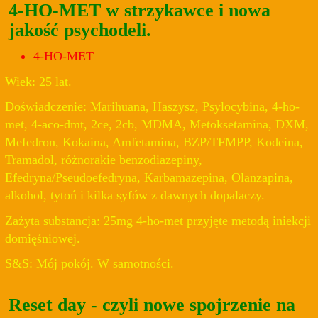
4-HO-MET w strzykawce i nowa
jakość psychodeli.
4-HO-MET
Wiek: 25 lat.
Doświadczenie: Marihuana, Haszysz, Psylocybina, 4-ho-
met, 4-aco-dmt, 2ce, 2cb, MDMA, Metoksetamina, DXM,
Mefedron, Kokaina, Amfetamina, BZP/TFMPP, Kodeina,
Tramadol, różnorakie benzodiazepiny,
Efedryna/Pseudoefedryna, Karbamazepina, Olanzapina,
alkohol, tytoń i kilka syfów z dawnych dopalaczy.
Zażyta substancja: 25mg 4-ho-met przyjęte metodą iniekcji
domięśniowej.
S&S: Mój pokój. W samotności.
Reset day - czyli nowe spojrzenie na