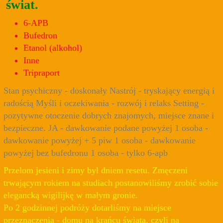
świat.
6-APB
Bufedron
Etanol (alkohol)
Inne
Tripraport
Stan psychiczny - doskonały Nastrój - tryskający energią i
radością Myśli i oczekiwania - rozwój i relaks Setting -
pozytywne otoczenie dobrych znajomych, miejsce znane i
bezpieczne. JA - dawkowanie podane powyżej 1 osoba -
dawkowanie powyżej + 5 piw 1 osoba - dawkowanie
powyżej bez bufedronu 1 osoba - tylko 6-apb
Przełom jesieni i zimy był dniem resetu. Zmęczeni
trwającym rokiem na studiach postanowiliśmy zrobić sobie
elegancką wigilijkę w małym gronie.
Po 2 godzinnej podróży dotarliśmy na miejsce
przeznaczenia - domu na krańcu świata, czyli na