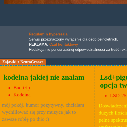
Regulamin hyperreala
Serwis przeznaczony wyłącznie dla osób pełnoletnich.
REKLAMA:
Czat kontaktowy
Redakcja nie ponosi żadnej odpowiedzialności za treść rek
Zajawki z NeuroGroove
kodeina jakiej nie znałam
Lsd+pig
opcja t
Bad trip
Kodeina
LSD-25
mój pokój. humor pozytywny. chciałam
Doświadczeni
wychillować się przy muzyce jak to
dużych ilości
zawsze robię po thio :)
pełne spektru
amfetamina, l