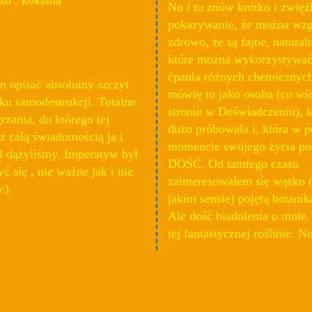
No i tu znów krótko i zwięźl
pokazywanie, że można wzg
zdrowo, że są fajne, natural
które można wykorzystywać
ćpania różnych chemicznych
 opisać absolutny szczyt
mówię to jako osoba (co wi
ku samodestrukcji. Totalne
stronie w Doświadczeniu), k
zania, do którego tej
dużo próbowała i, która w
 z całą świadomością ja i
momencie swojego życia po
l dążyliśmy. Imperatyw był
DOŚĆ. Od tamtego czasu
ć się , nie ważne jak i nie
zainteresowałem się wąsko
:).
jakim sensie) pojętą botanik
Ale dość biadolenia o mnie.
tej fantastycznej roślinie. N