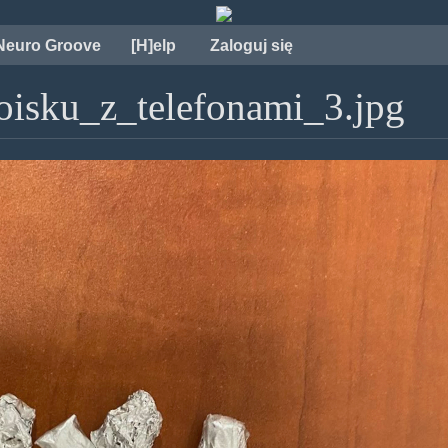
Neuro Groove
[H]elp
Zaloguj się
oisku_z_telefonami_3.jpg