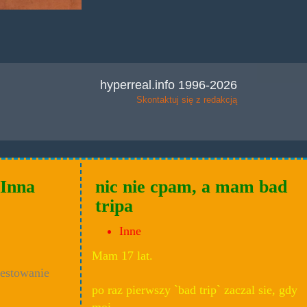
hyperreal.info 1996-2026
Skontaktuj się z redakcją
 Inna
nic nie cpam, a mam bad
tripa
Inne
Mam 17 lat.
testowanie
po raz pierwszy `bad trip` zaczal sie, gdy
moi