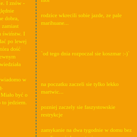
e. I znów -
lędnie
rodzice wkrecili sobie jazde, ze pale
ne dobra,
marihuane...
 zamiast
 świństw. I
dać po lewej
tóra dość
`od tego dnia rozpoczal sie koszmar :-)`
 pewnym
wiedziała
 (wiadomo w
na poczatku zaczeli sie tylko lekko
ą.
martwic...
 Miało być o
o to jedziem.
pozniej zaczely sie faszystowskie
restrykcje
zamykanie na dwa tygodnie w domu bez