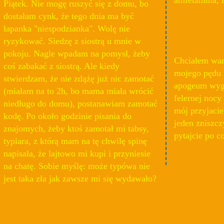
Piątek. Nie mogę ruszyć się z domu, bo
dostałam cynk, że tego dnia ma być
łapanka "niespodzianka". Wolę nie
ryzykować. Siedzę z siostrą u mnie w
pokoju. Nagle wpadam na pomysł, żeby
Chciałem wam
coś zabakać z siostrą. Ale kiedy
mojego pędu 
stwierdzam, że nie zdążę już nic zamotać
apogeum wygr
(miałam na to 2h, bo mama miała wrócić
felernej nocy
niedługo do domu), postanawiam zamotać
mój przyjacie
kodę. Po około godzinie pisania do
jeden zniszczy
znajomych, żeby ktoś zamotał mi tabsy,
pytajcie po co
typiara, z którą mam na tę chwilę spinę
napisała, że lajtowo mi kupi i przyniesie
na chatę. Sobie myślę: może typówa nie
jest taka zła jak zawsze mi się wydawało?