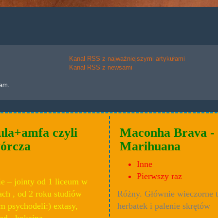
Kanał RSS z najważniejszymi artykułami
Kanał RSS z newsami
lam.
ula+amfa czyli
Maconha Brava -
wórcza
Marihuana
Inne
Pierwszy raz
e – jointy od 1 liceum w
ach , od 2 roku studiów
Różny. Głównie wieczorne 
m psychodeli:) extasy,
herbatek i palenie skrętów
sd , kokaina