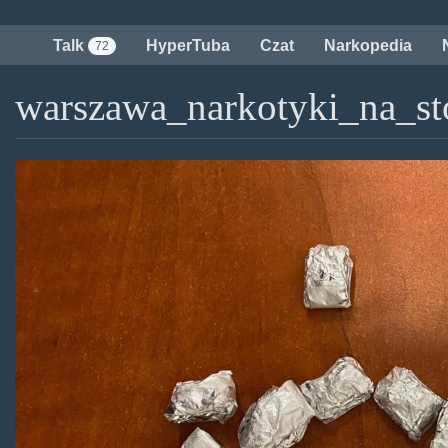
Przejdź
do
Talk
HyperTuba
Czat
Narkopedia
72
treści
warszawa_narkotyki_na_st