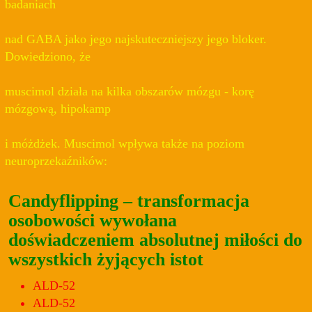
badaniach
nad GABA jako jego najskuteczniejszy jego bloker.
Dowiedziono, że
muscimol działa na kilka obszarów mózgu - korę
mózgową, hipokamp
i móżdżek. Muscimol wpływa także na poziom
neuroprzekaźników:
Candyflipping – transformacja
osobowości wywołana
doświadczeniem absolutnej miłości do
wszystkich żyjących istot
ALD-52
ALD-52