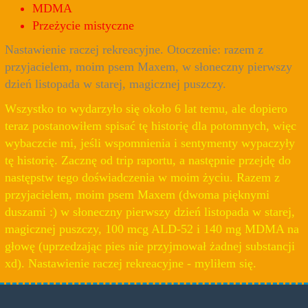
MDMA
Przeżycie mistyczne
Nastawienie raczej rekreacyjne. Otoczenie: razem z
przyjacielem, moim psem Maxem, w słoneczny pierwszy
dzień listopada w starej, magicznej puszczy.
Wszystko to wydarzyło się około 6 lat temu, ale dopiero
teraz postanowiłem spisać tę historię dla potomnych, więc
wybaczcie mi, jeśli wspomnienia i sentymenty wypaczyły
tę historię. Zacznę od trip raportu, a następnie przejdę do
następstw tego doświadczenia w moim życiu. Razem z
przyjacielem, moim psem Maxem (dwoma pięknymi
duszami :) w słoneczny pierwszy dzień listopada w starej,
magicznej puszczy, 100 mcg ALD-52 i 140 mg MDMA na
głowę (uprzedzając pies nie przyjmował żadnej substancji
xd). Nastawienie raczej rekreacyjne - myliłem się.