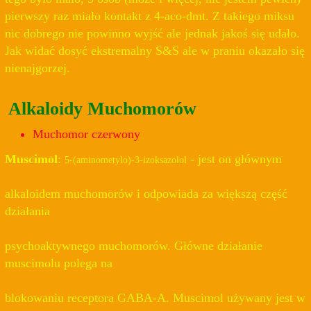
pierwszy raz miało kontakt z 4-aco-dmt. Z takiego miksu
nic dobrego nie powinno wyjść ale jednak jakoś się udało.
Jak widać dosyć ekstremalny S&S ale w praniu okazało się
nienajgorzej.
Alkaloidy Muchomorów
Muchomor czerwony
Muscimol
:
- jest on głównym
5-(aminometylo)-3-izoksazolol
alkaloidem muchomorów i odpowiada za większą część
działania
psychoaktywnego muchomorów. Główne działanie
muscimolu polega na
blokowaniu receptora GABA-A. Muscimol używany jest w