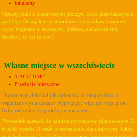
Inhalanty
Opiszę jedno z ciekawszych przeżyć, które doświadczyłem
po kleju. Osiagałem je stopniowo (za każdym kiraniem
coraz bogatsze w szczegóły, głębsze, ciekawsze tym
bardziej, iż był to cev.)
Własne miejsce w wszechświecie
4-ACO-DMT
Przeżycie mistyczne
Humor tego dnia był jak najlepszy na taką podróż, a
organizm wystarczająco wypoczęty, więc nic więcej nie
było potrzebne do podróży w nieznane.
Przypadek sprawił, że zamiast początkowo planowanych 5-
6 osób wyszło 11 osób w mieszkaniu 3-pokojowym. Jakby
tego było mało, 5 osób (może i więcej, nie jestem pewien)