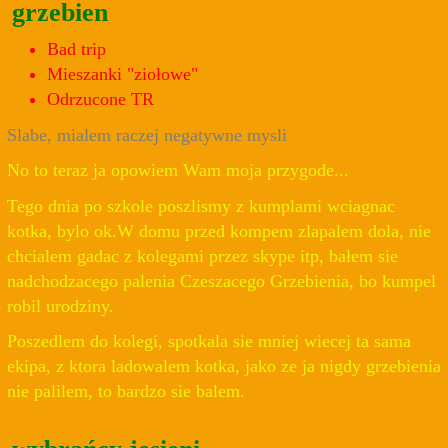
grzebien
Bad trip
Mieszanki "ziołowe"
Odrzucone TR
Slabe, mialem raczej negatywne mysli
No to teraz ja opowiem Wam moja przygode...
Tego dnia po szkole poszlismy z kumplami wciagnac
kotka, bylo ok.W domu przed kompem zlapalem dola, nie
chcialem gadac z kolegami przez skype itp, bałem sie
nadchodzacego palenia Czeszacego Grzebienia, bo kumpel
robil urodziny.
Poszedlem do kolegi, spotkala sie mniej wiecej ta sama
ekipa, z ktora ladowalem kotka, jako ze ja nigdy grzebienia
nie palilem, to bardzo sie balem.