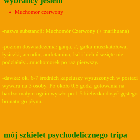
wybrańcy jesieni
Muchomor czerwony
-nazwa substancji: Muchomór Czerwony (+ marihuana)
-poziom doswiadczenia: ganja, #, gałka muszkatołowa,
łysiczki, accodin, amfetamina, lsd i bieluń wzięte nie
podziałały...muchomorek po raz pierwszy.
-dawka: ok. 6-7 średnich kapeluszy wysuszonych w postaci
wywaru na 3 osoby. Po około 0,5 godz. gotowania na
bardzo małym ogniu wyszło po 1,5 kieliszka dosyć gęstego
brunatnrgo płynu.
mój szkielet psychodelicznego tripa