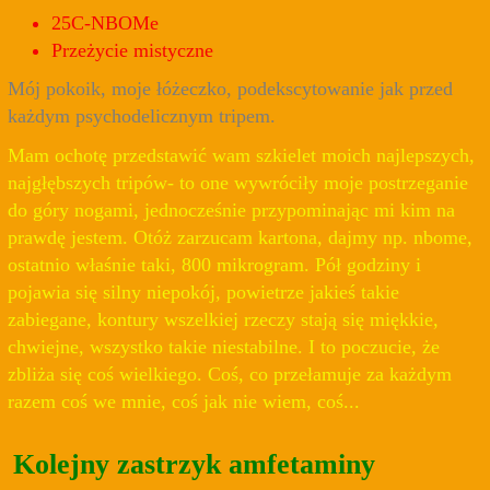
25C-NBOMe
Przeżycie mistyczne
Mój pokoik, moje łóżeczko, podekscytowanie jak przed
każdym psychodelicznym tripem.
Mam ochotę przedstawić wam szkielet moich najlepszych,
najgłębszych tripów- to one wywróciły moje postrzeganie
do góry nogami, jednocześnie przypominając mi kim na
prawdę jestem. Otóż zarzucam kartona, dajmy np. nbome,
ostatnio właśnie taki, 800 mikrogram. Pół godziny i
pojawia się silny niepokój, powietrze jakieś takie
zabiegane, kontury wszelkiej rzeczy stają się miękkie,
chwiejne, wszystko takie niestabilne. I to poczucie, że
zbliża się coś wielkiego. Coś, co przełamuje za każdym
razem coś we mnie, coś jak nie wiem, coś...
Kolejny zastrzyk amfetaminy