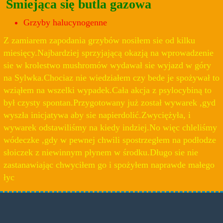
Śmiejąca się butla gazowa
Grzyby halucynogenne
Z zamiarem zapodania grzybów nosiłem sie od kilku
miesięcy.Najbardziej sprzyjającą okazją na wprowadzenie
sie w krolestwo mushromów wydawał sie wyjazd w góry
na Sylwka.Chociaz nie wiedziałem czy bede je spożywał to
wziąłem na wszelki wypadek.Cała akcja z psylocybiną to
był czysty spontan.Przygotowany już został wywarek ,gyd
wyszła inicjatywa aby sie napierdolić.Zwyciężyła, i
wywarek odstawiliśmy na kiedy indziej.No więc chleliśmy
wódeczke ,gdy w pewnej chwili spostrzegłem na podłodze
słoiczek z niewinnym płynem w środku.Długo sie nie
zastanawiając chwyciłem go i spożyłem naprawde małego
łyc