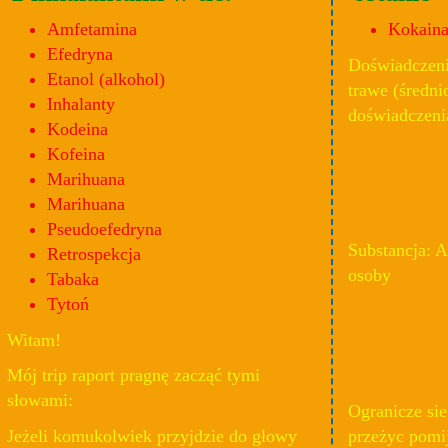
Amfetamina
Kokain
Efedryna
Doświadczenie
Etanol (alkohol)
trawe (średni
Inhalanty
doświadczenia
Kodeina
Kofeina
Marihuana
Marihuana
Pseudoefedryna
Substancja: A
Retrospekcja
osoby
Tabaka
Tytoń
Witam!
Mój trip raport pragnę zacząć tymi
słowami:
Ogranicze sie
Jeżeli komukolwiek przyjdzie do głowy
przeżyc pomij