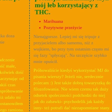
mój łeb korzystający z
THC.
Marihuana
Pozytywne przeżycie
kka doza
Nienajgorsze. Lepiej mi się tripuje z
nie
przyjacielem albo samemu, niż z
wujkiem, bo przy tym ostatnim często mi
się fazy "spłycają". Na szczęście szybko
adczenie
mnie opuścił.
ość małe,
Próbowaliście kiedyś wykorzystać MJ do
zkolwiek dość
pisania wierszy? Jeżeli nie, serdecznie
aczynając od
polecam :) Jest także dobrą towaryszką do
kiś czas
filozofowania. Nie wiem czemu tak duży
 spróbowanie
odsetek spoleczności podchodzi do niej
iż udało mi
jak do zabawki- psychodelik jak każdy
postanowiłem
inny- też potrafi dać niezapomniane stany.
 jego ramiona.