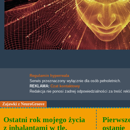
Regulamin hyperreala
Serwis przeznaczony wyłącznie dla osób pełnoletnich.
REKLAMA:
Czat kontaktowy
Redakcja nie ponosi żadnej odpowiedzialności za treść rek
Zajawki z NeuroGroove
Ostatni rok mojego życia
Pierwsze
z inhalantami w tle.
ostanie