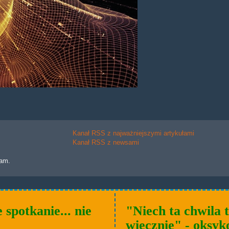
Kanał RSS z najważniejszymi artykułami
Kanał RSS z newsami
lam.
 spotkanie... nie
"Niech ta chwila 
wiecznie" - oksyk