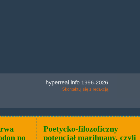
hyperreal.info 1996-2026
Skontaktuj się z redakcją
trwa
Poetycko-filozoficzny
odon po
potencjał marihuany, czyli