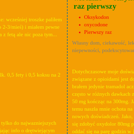
raz pierwszy
a
Oksykodon
: wcześniej troszke paliłem
oxycodone
o 2-3/mieś) i miałem pewne
Pierwszy raz
 z fetą ale nic poza tym...
Własny dom, ciekawość, le
niepewności, podekscytowa
Dotychczasowe moje doświ
lk. 0,5 fety i 0,5 koksu na 2
związane z opioidami jest d
brałem jedynie tramadol ac
często w różnych dawkach z
50 mg kończąc na 300mg. Ja
temu naszła mnie ochota na
nowych doświadczeń. Jako, 
 tylko do najwazniejszych
się zdobyć oxydolor 80mg 
ając info o drętwiejącym
oddać się na parę godzin w