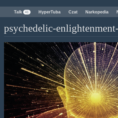
Przejdź
do
Talk
HyperTuba
Czat
Narkopedia
41
treści
psychedelic-enlightenment